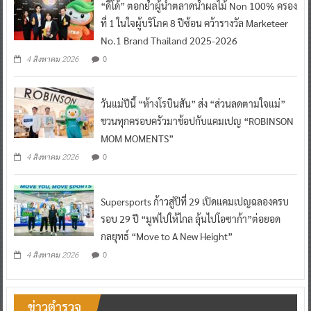
“ดีโด้” ตอกย้ำผู้นำตลาดน้ำผลไม้ Non 100% ครอง
ที่ 1 ในใจผู้บริโภค 8 ปีซ้อน คว้ารางวัล Marketeer
No.1 Brand Thailand 2025-2026
0
4 สิงหาคม 2026
วันแม่ปีนี้ “ห้างโรบินสัน” ส่ง “ส่วนลดตามใจแม่”
ชวนทุกครอบครัวมาช้อปกับแคมเปญ “ROBINSON
MOM MOMENTS”
0
4 สิงหาคม 2026
Supersports ก้าวสู่ปีที่ 29 เปิดแคมเปญฉลองครบ
รอบ 29 ปี “มูฟไปให้ไกล ลุ้นไปโอซาก้า”ต่อยอด
กลยุทธ์ “Move to A New Height”
0
4 สิงหาคม 2026
ข่าวตำรวจ