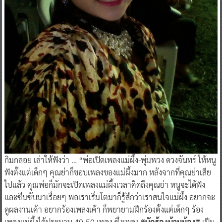
กิมกลอย เล่าให้ฟังว่า … “พ่อเปิดเพลงแม่ผึ้ง-พุ่มพวง ดวงจันทร์ ให้หนู
ฟังตั้งแต่เด็กๆ คุณย่าก็ชอบเพลงของแม่ผึ้งมาก หลังจากที่คุณย่าเสีย
ไปแล้ว คุณพ่อก็มักจะเปิดเพลงแม่ผึ้งเวลาคิดถึงคุณย่า หนูจะได้ฟัง
และซึมซับมาเรื่อยๆ พอเราเริ่มโตมาก็รู้สึกว่าเราสนใจแม่ผึ้ง อยากจะ
ดูผลงานเค้า อยากร้องเพลงเค้า ก็พยายามฝึกร้องตั้งแต่เด็กๆ ร้อง
เพลงแม่ผึ้งได้ประมาน 40-50 เพลง ซึ่งเพลง
“นักร้องบ้านน้อง”
เป็น