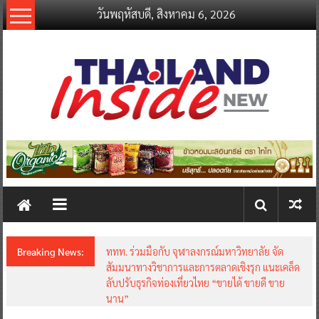
Skip
วันพฤหัสบดี, สิงหาคม 6, 2026
to
content
thailandinsidenew.com
Thailand
Inside
New
Breaking News:
ททท. ร่วมมือกับ จุฬาลงกรณ์มหาวิทยาลัย จัด
สัมมนาทางวิชาการและการตลาดเชิงรุก แนะเคล็ด
ลับปรับธุรกิจท่องเที่ยวไทย “ขายได้ ขายดี ขาย
นาน”