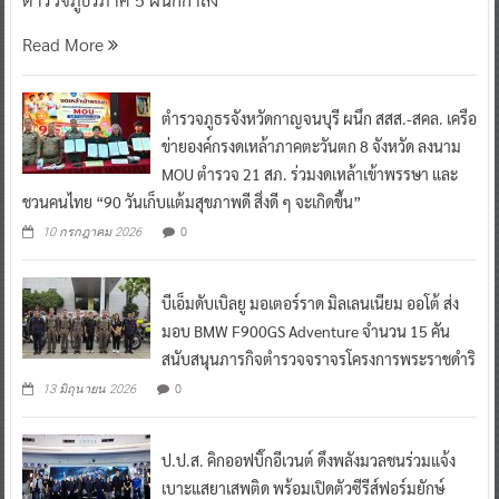
Read More
ตำรวจภูธรจังหวัดกาญจนบุรี ผนึก สสส.-สคล. เครือ
ข่ายองค์กรงดเหล้าภาคตะวันตก 8 จังหวัด ลงนาม
MOU ตำรวจ 21 สภ. ร่วมงดเหล้าเข้าพรรษา และ
ชวนคนไทย “90 วันเก็บแต้มสุขภาพดี สิ่งดี ๆ จะเกิดขึ้น”
0
10 กรกฎาคม 2026
บีเอ็มดับเบิลยู มอเตอร์ราด มิลเลนเนียม ออโต้ ส่ง
มอบ BMW F900GS Adventure จำนวน 15 คัน
สนับสนุนภารกิจตำรวจจราจรโครงการพระราชดำริ
0
13 มิถุนายน 2026
ป.ป.ส. คิกออฟบิ๊กอีเวนต์ ดึงพลังมวลชนร่วมแจ้ง
เบาะแสยาเสพติด พร้อมเปิดตัวซีรีส์ฟอร์มยักษ์