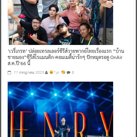
‘เวรี่เกรท’ ปล่อยเทรลเลอร์ซีรีส์วายพากย์ไทยเรื่องแรก “บ้าน
ชายมอง”ซีรีส์โรแมนติก-คอมเมดี้น่ารักๆ ปักหมุดรอดู OnAir
ส.ค.ปี’66 นี้
0
11 กรกฎาคม 2023
^ jo ^