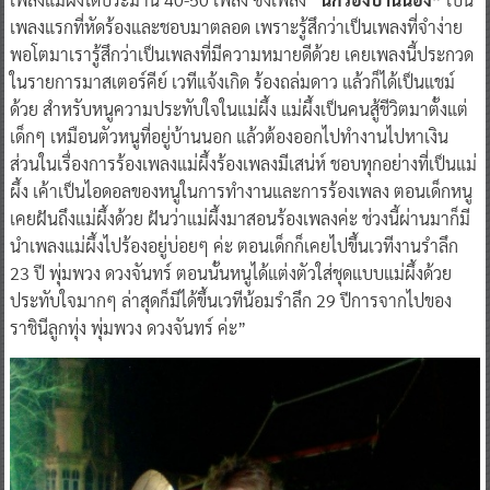
เพลงแรกที่หัดร้องและชอบมาตลอด เพราะรู้สึกว่าเป็นเพลงที่จำง่าย
พอโตมาเรารู้สึกว่าเป็นเพลงที่มีความหมายดีด้วย เคยเพลงนี้ประกวด
ในรายการมาสเตอร์คีย์ เวทีแจ้งเกิด ร้องถล่มดาว แล้วก็ได้เป็นแชม์
ด้วย สำหรับหนูความประทับใจในแม่ผึ้ง แม่ผึ้งเป็นคนสู้ชีวิตมาตั้งแต่
เด็กๆ เหมือนตัวหนูที่อยู่บ้านนอก แล้วต้องออกไปทำงานไปหาเงิน
ส่วนในเรื่องการร้องเพลงแม่ผึ้งร้องเพลงมีเสน่ห์ ชอบทุกอย่างที่เป็นแม่
ผึ้ง เค้าเป็นไอดอลของหนูในการทำงานและการร้องเพลง ตอนเด็กหนู
เคยฝันถึงแม่ผึ้งด้วย ฝันว่าแม่ผึ้งมาสอนร้องเพลงค่ะ ช่วงนี้ผ่านมาก็มี
นำเพลงแม่ผึ้งไปร้องอยู่บ่อยๆ ค่ะ ตอนเด็กก็เคยไปขึ้นเวทีงานรำลึก
23 ปี พุ่มพวง ดวงจันทร์ ตอนนั้นหนูได้แต่งตัวใส่ชุดแบบแม่ผึ้งด้วย
ประทับใจมากๆ ล่าสุดก็มีได้ขึ้นเวทีน้อมรำลึก 29 ปีการจากไปของ
ราชินีลูกทุ่ง พุ่มพวง ดวงจันทร์ ค่ะ”