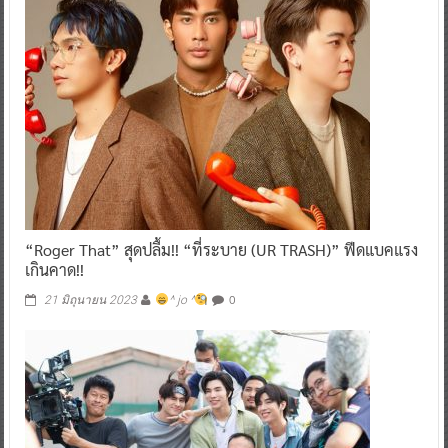
“Roger That” สุดปลื้ม!! “ที่ระบาย (UR TRASH)” ฟีดแบคแรง
เกินคาด!!
0
21 มิถุนายน 2023
^ jo ^