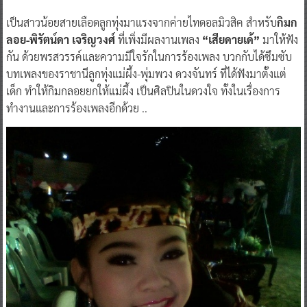
​​เป็นสาวน้อยสายเลือดลูกทุ่งมาแรงจากค่ายไทดอลมิวสิค สำหรับ
กิมก
ลอย-พิรัตน์ดา เจริญวงศ์
ที่เพิ่งมีผลงานเพลง
“เสียดายเด้”
มาให้ฟัง
กัน ด้วยพรสวรรค์และความมีใจรักในการร้องเพลง บวกกับได้ซึมซับ
บทเพลงของราชานีลูกทุ่งแม่ผึ้ง-พุ่มพวง ดวงจันทร์ ที่ได้ฟังมาตั้งแต่
เด็ก ทำให้กิมกลอยยกให้แม่ผึ้ง เป็นศิลปินในดวงใจ ทั้งในเรื่องการ
ทำงานและการร้องเพลงอีกด้วย ..