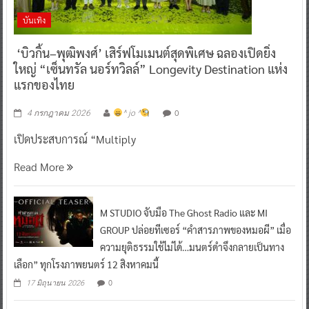
บันเทิง
‘บิวกิ้น–พุฒิพงศ์’ เสิร์ฟโมเมนต์สุดพิเศษ ฉลองเปิดยิ่ง
ใหญ่ “เซ็นทรัล นอร์ทวิลล์” Longevity Destination แห่ง
แรกของไทย
0
4 กรกฎาคม 2026
^ jo ^
เปิดประสบการณ์ “Multiply
Read More
M STUDIO จับมือ The Ghost Radio และ MI
GROUP ปล่อยทีเซอร์ “คำสารภาพของหมอผี” เมื่อ
ความยุติธรรมใช้ไม่ได้…มนตร์ดำจึงกลายเป็นทาง
เลือก” ทุกโรงภาพยนตร์ 12 สิงหาคมนี้
0
17 มิถุนายน 2026