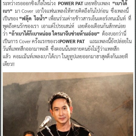
ระหว่างรอออกซิงเกิ้ลใหม่วง
POWER PAT
เลยหยิบเพลง
“เบาได้
เบา”
มา Cover เอาใจแฟนเพลงให้หายคิดถึงกันไปก่อน ซึ่งเพลงนี้
เป็นของ
“ฟลุ๊ค ไอน้ำ”
เพื่อนร่วมค่ายข้าวสารเอ็นเตอร์เทนเม้นท์ ที่
พูดถึงคนรักของเรา เอาแต่โปรยเสน่ห์ เลยต้องเตือนกันสักหน่อย
ว่า
“ถ้าเบาได้ก็เบาหน่อย ใครมาจีบช่วยห้ามอ่อย”
ต้องบอกว่านี่
เป็นการ Cover ครั้งแรกของวง
POWER PAT
แถมเพลงนี้ยังปล่อยใน
วันที่แพทสึกออกมาพอดี ซึ่งตอนนั้นหลายคนยังไม่รู้ว่าแพทสึก
แล้ว คอมเม้นท์เพลงเบาได้เบา ในยูทูปเลยออกมาฮาสุดติ่งกันเลยที
เดียว!!