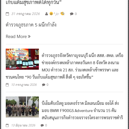
เก็บแต้มสุขภาพดีได้ทุกวัน”
0
31 กรกฎาคม 2026
^ jo ^
ตำรวจภูธรภาค 5 ผนึกกำลัง
Read More
ตำรวจภูธรจังหวัดกาญจนบุรี ผนึก สสส.-สคล. เครือ
ข่ายองค์กรงดเหล้าภาคตะวันตก 8 จังหวัด ลงนาม
MOU ตำรวจ 21 สภ. ร่วมงดเหล้าเข้าพรรษา และ
ชวนคนไทย “90 วันเก็บแต้มสุขภาพดี สิ่งดี ๆ จะเกิดขึ้น”
0
10 กรกฎาคม 2026
บีเอ็มดับเบิลยู มอเตอร์ราด มิลเลนเนียม ออโต้ ส่ง
มอบ BMW F900GS Adventure จำนวน 15 คัน
สนับสนุนภารกิจตำรวจจราจรโครงการพระราชดำริ
0
13 มิถุนายน 2026