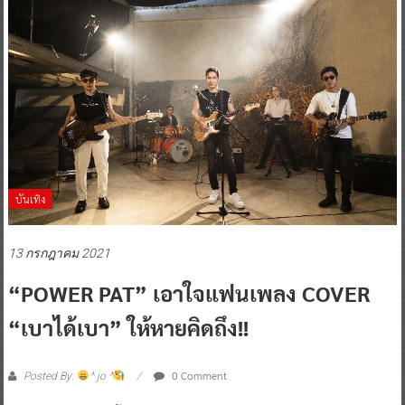
บันเทิง
13 กรกฎาคม 2021
“POWER PAT” เอาใจแฟนเพลง COVER
“เบาได้เบา” ให้หายคิดถึง!!
0 Comment
Posted By:
^ jo ^