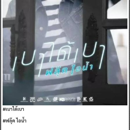
#เบาได้เบา
#ฟลุ๊ค ไอน้ำ