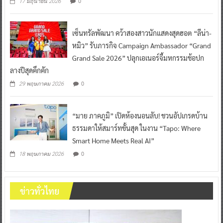
0
17 มิถุนายน 2026
เซ็นทรัลพัฒนา คว้าสองสาวนักแสดงสุดฮอต “ลีน่า-
หมิว” รับภารกิจ Campaign Ambassador “Grand
Grand Sale 2026” ปลุกเอเนอร์จี้มหกรรมช้อปก
ลางปีสุดคึกคัก
0
29 พฤษภาคม 2026
“มาย ภาคภูมิ” เปิดห้องนอนลับ! ชวนอัปเกรดบ้าน
ธรรมดาให้สมาร์ทขั้นสุด ในงาน “Tapo: Where
Smart Home Meets Real AI”
0
18 พฤษภาคม 2026
ข่าวทั่วไทย