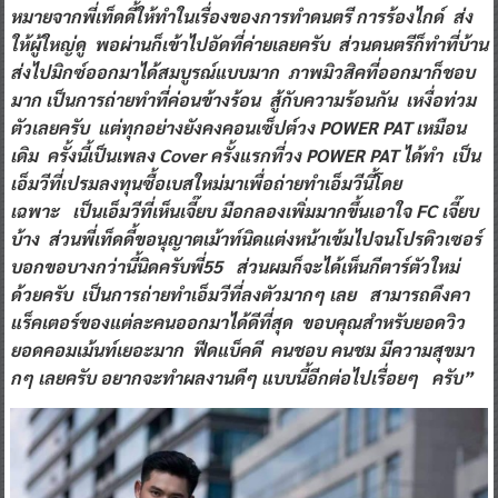
หมายจากพี่เท็ดดี้ให้ทำในเรื่องของการทำดนตรี การร้องไกด์ ส่ง
ให้ผู้ใหญ่ดู พอผ่านก็เข้าไปอัดที่ค่ายเลยครับ ส่วนดนตรีก็ทำที่บ้าน
ส่งไปมิกซ์ออกมาได้สมบูรณ์แบบมาก ภาพมิวสิคที่ออกมาก็ชอบ
มาก เป็นการถ่ายทำที่ค่อนข้างร้อน สู้กับความร้อนกัน เหงื่อท่วม
ตัวเลยครับ แต่ทุกอย่างยังคงคอนเซ็ปต์วง POWER PAT
เหมือน
เดิม ครั้งนี้เป็นเพลง Cover ครั้งแรกที่วง POWER PAT
ได้ทำ เป็น
เอ็มวีที่เปรมลงทุนซื้อเบสใหม่มาเพื่อถ่ายทำเอ็มวีนี้โดย
เฉพาะ เป็นเอ็มวีที่เห็นเจี๊ยบ มือกลองเพิ่มมากขึ้นเอาใจ FC เจี๊ยบ
บ้าง ส่วนพี่เท็ดดี้ขอนุญาตเม้าท์นิดแต่งหน้าเข้มไปจนโปรดิวเซอร์
บอกขอบางกว่านี้นิดครับพี่55 ส่วนผมก็จะได้เห็นกีตาร์ตัวใหม่
ด้วยครับ เป็นการถ่ายทำเอ็มวีที่ลงตัวมากๆ เลย สามารถดึงคา
แร็คเตอร์ของแต่ละคนออกมาได้ดีที่สุด ขอบคุณสำหรับยอดวิว
ยอดคอมเม้นท์เยอะมาก ฟีดแบ็คดี คนชอบ คนชม มีความสุขมา
กๆ เลยครับ อยากจะทำผลงานดีๆ แบบนี้อีกต่อไปเรื่อยๆ ครับ”