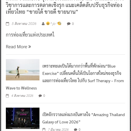
วิชาการและการตลาดเชิงรุก แนะเคล็ดลับปรับธุรกิจท่อง
เที่ยวไทย “ขายได้ ขายดี ขายนาน”
0
5 สิงหาคม 2026
^ jo ^
การท่องเที่ยวแห่งประเทศไ
Read More
เพราะทะเลเป็นได้มากกว่าพื้นที่พักผ่อน“Blue
Exercise” เปลี่ยนคลื่นให้เป็นโอกาสใหม่ของธุรกิจ
และการท่องเที่ยวไทย ไปกับ Surf Therapy – From
Wave to Wellness
0
4 สิงหาคม 2026
เปิดจักรวาลแห่งแรงบันดาลใจ “Amazing Thailand
Galaxy of Love 2026”
0
7 มีนาคม 2026