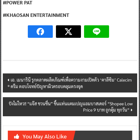
#POWER PAT
#KHAOSAN ENTERTAINMENT
Post
เอ. เมนารินี รุกตลาดผลิตภัณฑ์เพื่อความงามเปิดตัว ‘คาลีซิม’ Calecim
® ครีม ตอบโจทย์ปัญหาผิวครอบคลุมตรงจุด
navigation
ปังไม่ไหว!! “แจ๊ส ชวนชื่น” ขึ้นแท่นแคมเปญแอมบาสเดอร์ “Shopee Low
Price 9 บาท ถูกคุ้ม ทุกวัน”
You May Also Like