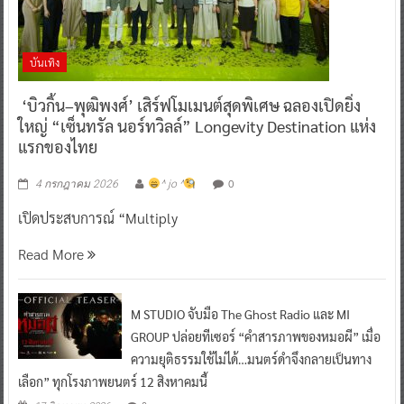
บันเทิง
‘บิวกิ้น–พุฒิพงศ์’ เสิร์ฟโมเมนต์สุดพิเศษ ฉลองเปิดยิ่ง
ใหญ่ “เซ็นทรัล นอร์ทวิลล์” Longevity Destination แห่ง
แรกของไทย
0
4 กรกฎาคม 2026
^ jo ^
เปิดประสบการณ์ “Multiply
Read More
M STUDIO จับมือ The Ghost Radio และ MI
GROUP ปล่อยทีเซอร์ “คำสารภาพของหมอผี” เมื่อ
ความยุติธรรมใช้ไม่ได้…มนตร์ดำจึงกลายเป็นทาง
เลือก” ทุกโรงภาพยนตร์ 12 สิงหาคมนี้