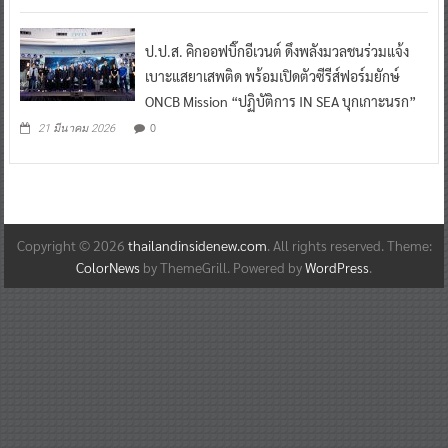
ป.ป.ส. คิกออฟบิ๊กอีเวนต์ ดึงพลังมวลชนร่วมแจ้ง
เบาะแสยาเสพติด พร้อมเปิดตัวซีรีส์ฟอร์มยักษ์
ONCB Mission “ปฏิบัติการ IN SEA บุกเกาะนรก”
0
21 มีนาคม 2026
Copyright © 2026
thailandinsidenew.com
. All rights reserved. Theme:
ColorNews
by ThemeGrill. Powered by
WordPress
.