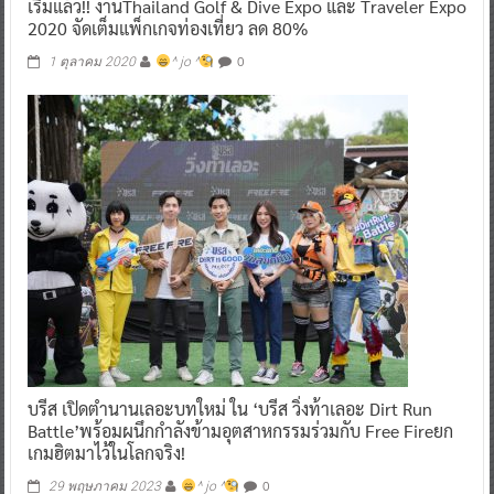
เริ่มแล้ว!! งานThailand Golf & Dive Expo และ Traveler Expo
2020 จัดเต็มแพ็กเกจท่องเที่ยว ลด 80%
0
1 ตุลาคม 2020
^ jo ^
บรีส เปิดตำนานเลอะบทใหม่ ใน ‘บรีส วิ่งท้าเลอะ Dirt Run
Battle’พร้อมผนึกกำลังข้ามอุตสาหกรรมร่วมกับ Free Fireยก
เกมฮิตมาไว้ในโลกจริง!
0
29 พฤษภาคม 2023
^ jo ^