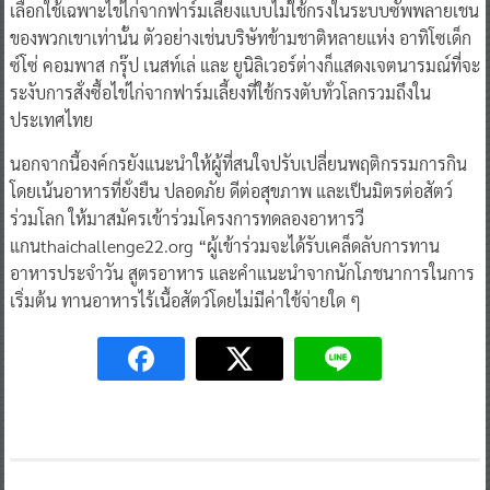
เลือกใช้เฉพาะไข่ไก่จากฟาร์มเลี้ยงแบบไม่ใช้กรงในระบบซัพพลายเชน
ของพวกเขาเท่านั้น ตัวอย่างเช่นบริษัทข้ามชาติหลายแห่ง อาทิโซเด็ก
ซ์โซ่ คอมพาส กรุ๊ป เนสท์เล่ และ ยูนิลิเวอร์ต่างก็แสดงเจตนารมณ์ที่จะ
ระงับการสั่งซื้อไข่ไก่จากฟาร์มเลี้ยงที่ใช้กรงตับทั่วโลกรวมถึงใน
ประเทศไทย
นอกจากนี้องค์กรยังแนะนำให้ผู้ที่สนใจปรับเปลี่ยนพฤติกรรมการกิน
โดยเน้นอาหารที่ยั่งยืน ปลอดภัย ดีต่อสุขภาพ และเป็นมิตรต่อสัตว์
ร่วมโลก ให้มาสมัครเข้าร่วมโครงการทดลองอาหารวี
แกนthaichallenge22.org “ผู้เข้าร่วมจะได้รับเคล็ดลับการทาน
อาหารประจำวัน สูตรอาหาร และคำแนะนำจากนักโภชนาการในการ
เริ่มต้น ทานอาหารไร้เนื้อสัตว์โดยไม่มีค่าใช้จ่ายใด ๆ