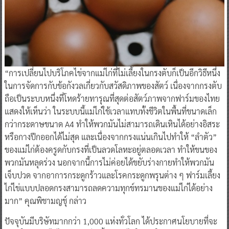
“การเปลี่ยนไปบริโภคไข่จากแม่ไก่ที่ไม่เลี้ยงในกรงตับก็เป็นอีกวิธีหนึ่ง
ในการจัดการกับข้อกังวลเกี่ยวกับสวัสดิภาพของสัตว์ เนื่องจากกรงตับ
ถือเป็นระบบหนึ่งที่โหดร้ายทารุณที่สุดต่อสัตว์ภาพจากฟาร์มของไทย
แสดงให้เห็นว่า ในระบบนี้แม่ไก่ใช้เวลาแทบทั้งชีวิตในพื้นที่ขนาดเล็ก
กว่ากระดาษขนาด A4 ทำให้พวกมันไม่สามารถเดินเหินได้อย่างอิสระ
หรือกางปีกออกได้ไม่สุด และเนื่องจากกรงแน่นเกินไปทำให้ “ลำตัว”
ของแม่ไก่ต้องครูดกับกรงที่เป็นลวดโลหะอยู่ตลอดเวลา ทำให้ขนของ
พวกมันหลุดร่วง นอกจากนี้การไม่ค่อยได้ขยับร่างกายทำให้พวกมัน
เจ็บปวด จากอาการกระดูกร้าวและโรคกระดูกพรุนต่าง ๆ ฟาร์มเลี้ยง
ไก่ไข่แบบปลอดกรงสามารถลดความทุกข์ทรมานของแม่ไก่ได้อย่าง
มาก” คุณพิชามญชุ์ กล่าว
ปัจจุบันมีบริษัทมากกว่า 1,000 แห่งทั่วโลก ได้ประกาศนโยบายที่จะ