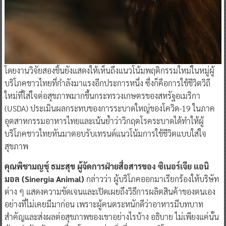
โดยงานวิจัยสองชิ้นยังแสดงให้เห็นถึงแนวโน้มพฤติกรรมใหม่ในหมู่ผู้
บริโภคชาวไทยที่กำลังมาแรงอีกประการหนึ่ง ซึ่งก็คือการใช้ชีวิตวิถี
ใหม่ที่ใส่ใจต่อสุขภาพมากขึ้นกระทรวงเกษตรของสหรัฐอเมริกา
(USDA) ประเมินผลกระทบของการระบาดใหญ่ของโควิด-19 ในภาค
อุตสาหกรรมอาหารไทยและเน้นย้ำว่าวิกฤตโรคระบาดได้ทำให้ผู้
บริโภคชาวไทยหันมาตอบรับเทรนด์แนวโน้มการใช้ชีวิตแบบใส่ใจ
สุขภาพ
คุณพิชามญชุ์ ธมะสุข ผู้จัดการฝ่ายสื่อสารของ ซิเนอร์เจีย แอนิ
มอล (Sinergia Animal)
กล่าวว่า ผู้บริโภคออกมาเรียกร้องให้บริษัท
ต่าง ๆ แสดงความชัดเจนและเปิดเผยถึงวิธีการผลิตสินค้าของตนเอง
อย่างที่ไม่เคยมีมาก่อน เพราะผู้คนตระหนักดีว่าอาหารมีบทบาท
สำคัญและส่งผลต่อสุขภาพของเขาอย่างไรบ้าง อธิบาย ไม่เพียงแค่นั้น