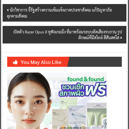
Post
นักวิชาการ จี้รัฐสร้างความเข้มแข็งภาคประชาสังคม แก้ปัญหาภัย
คุกคามสังคม
navigation
เปิดตัว Razer Opus X หูฟังเกมมิ่ง ที่มาพร้อมระบบตัดเสียงรบกวน รูป
ลักษณ์ที่มีสไตล์ สีสันสดใส
You May Also Like