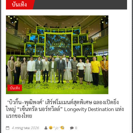
บันเทิง
บันเทิง
‘บิวกิ้น–พุฒิพงศ์’ เสิร์ฟโมเมนต์สุดพิเศษ ฉลองเปิดยิ่ง
ใหญ่ “เซ็นทรัล นอร์ทวิลล์” Longevity Destination แห่ง
แรกของไทย
0
4 กรกฎาคม 2026
^ jo ^