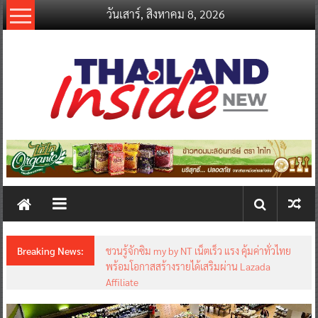
Skip
วันเสาร์, สิงหาคม 8, 2026
to
content
thailandinsidenew.com
Thailand
Inside
New
Breaking News:
ชวนรู้จักซิม my by NT เน็ตเร็ว แรง คุ้มค่าทั่วไทย
พร้อมโอกาสสร้างรายได้เสริมผ่าน Lazada
Affiliate