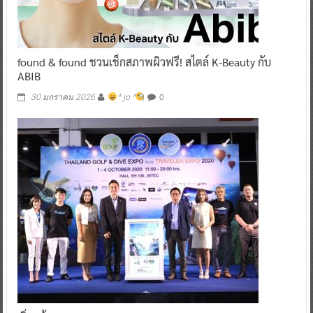
found & found ชวนเช็กสภาพผิวฟรี! สไตล์ K-Beauty กับ
ABIB
0
30 มกราคม 2026
^ jo ^