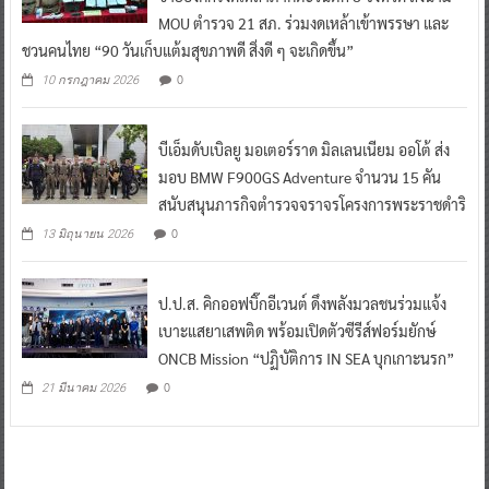
MOU ตำรวจ 21 สภ. ร่วมงดเหล้าเข้าพรรษา และ
ชวนคนไทย “90 วันเก็บแต้มสุขภาพดี สิ่งดี ๆ จะเกิดขึ้น”
0
10 กรกฎาคม 2026
บีเอ็มดับเบิลยู มอเตอร์ราด มิลเลนเนียม ออโต้ ส่ง
มอบ BMW F900GS Adventure จำนวน 15 คัน
สนับสนุนภารกิจตำรวจจราจรโครงการพระราชดำริ
0
13 มิถุนายน 2026
ป.ป.ส. คิกออฟบิ๊กอีเวนต์ ดึงพลังมวลชนร่วมแจ้ง
เบาะแสยาเสพติด พร้อมเปิดตัวซีรีส์ฟอร์มยักษ์
ONCB Mission “ปฏิบัติการ IN SEA บุกเกาะนรก”
0
21 มีนาคม 2026