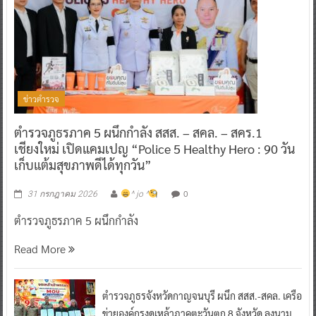
ข่าวตำรวจ
ตำรวจภูธรภาค 5 ผนึกกำลัง สสส. – สคล. – สคร.1
เชียงใหม่ เปิดแคมเปญ “Police 5 Healthy Hero : 90 วัน
เก็บแต้มสุขภาพดีได้ทุกวัน”
0
31 กรกฎาคม 2026
^ jo ^
ตำรวจภูธรภาค 5 ผนึกกำลัง
Read More
ตำรวจภูธรจังหวัดกาญจนบุรี ผนึก สสส.-สคล. เครือ
ข่ายองค์กรงดเหล้าภาคตะวันตก 8 จังหวัด ลงนาม