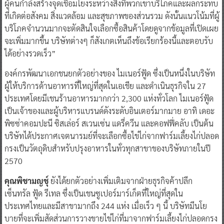
ผู้คนกำลังสร้างจุดเชื่อมโยงระหว่างสิ่งที่พวกเขาบริโภคและผลกระทบ
ที่เกิดต่อสังคม สิ่งแวดล้อม และสุขภาพของส่วนรวม ดังนั้นแนวโน้มที่ผู้
บริโภคจำนวนมากจะตัดสินใจเลือกซื้อสินค้าโดยดูจากข้อมูลที่เปิดเผย
จะเพิ่มมากขึ้น บริษัทต่างๆ ก็สังเกตเห็นถึงข้อเรียกร้องนี้และตอบรับ
ได้อย่างรวดเร็ว”
องค์กรพัฒนาเอกชนยกตัวอย่างของ ไมเนอร์ฟู้ด ซึ่งเป็นหนึ่งในบริษัท
ผู้ให้บริการด้านอาหารที่ใหญ่ที่สุดในเอเชีย และดำเนินธุรกิจใน 27
ประเทศโดยมีเชนร้านอาหารมากกว่า 2,300 แห่งทั่วโลก ไมเนอร์ฟู้ด
เป็นเจ้าของและผู้บริหารแบรนด์ดังระดับอินเตอร์มากมาย อาทิ เดอะ
พิซซ่าคอมปะนี ซิสเล่อร์ สเวนเซ่น แดรี่ควีน และคอฟฟี่คลับ เป็นต้น
บริษัทได้ประกาศเจตนารมย์ที่จะเลือกซื้อไข่ไก่จากฟาร์มเลี้ยงไก่ปลอด
กรงเป็นวัตถุดิบสำหรับปรุงอาหารในทั่วทุกสาขาของบริษัทภายในปี
2570
คุณพิชามญชุ์
ยังได้ยกตัวอย่างเพิ่มเติมจากฝ่ายธุรกิจค้าปลีก
เซ็นทรัล ฟู้ด รีเทล ซึ่งเป็นเชนซูเปอร์มาร์เก็ตที่ใหญ่ที่สุดใน
ประเทศไทยและมีสาขามากถึง 244 แห่ง เมื่อเร็ว ๆ นี้ บริษัทมีนโย
บายที่จะเพิ่มสัดส่วนการวางขายไข่ไก่ที่มาจากฟาร์มเลี้ยงไก่ปลอดกรง