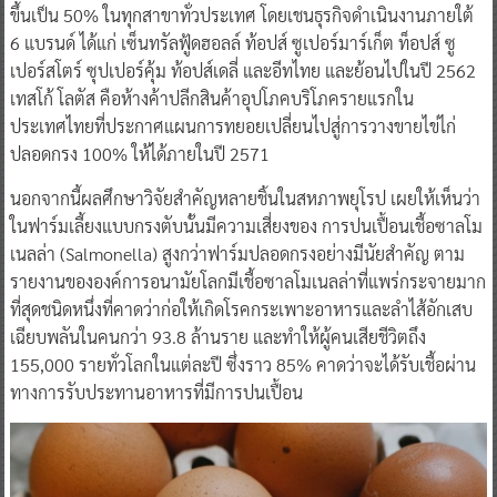
ขึ้นเป็น 50% ในทุกสาขาทั่วประเทศ โดยเชนธุรกิจดำเนินงานภายใต้
6 แบรนด์ ได้แก่ เซ็นทรัลฟู้ดฮอลล์ ท้อปส์ ซูเปอร์มาร์เก็ต ท็อปส์ ซู
เปอร์สโตร์ ซุปเปอร์คุ้ม ท้อปส์เดลี่ และอีทไทย และย้อนไปในปี 2562
เทสโก้ โลตัส คือห้างค้าปลีกสินค้าอุปโภคบริโภครายแรกใน
ประเทศไทยที่ประกาศแผนการทยอยเปลี่ยนไปสู่การวางขายไข่ไก่
ปลอดกรง 100% ให้ได้ภายในปี 2571
นอกจากนี้ผลศึกษาวิจัยสำคัญหลายชิ้นในสหภาพยุโรป เผยให้เห็นว่า
ในฟาร์มเลี้ยงแบบกรงตับนั้นมีความเสี่ยงของ การปนเปื้อนเชื้อซาลโม
เนลล่า (Salmonella) สูงกว่าฟาร์มปลอดกรงอย่างมีนัยสำคัญ ตาม
รายงานขององค์การอนามัยโลกมีเชื้อซาลโมเนลล่าที่แพร่กระจายมาก
ที่สุดชนิดหนึ่งที่คาดว่าก่อให้เกิดโรคกระเพาะอาหารและลำไส้อักเสบ
เฉียบพลันในคนกว่า 93.8 ล้านราย และทำให้ผู้คนเสียชีวิตถึง
155,000 รายทั่วโลกในแต่ละปี ซึ่งราว 85% คาดว่าจะได้รับเชื้อผ่าน
ทางการรับประทานอาหารที่มีการปนเปื้อน