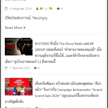
0
4 กรกฎาคม 2026
^ jo ^
เปิดประสบการณ์ “Multiply
Read More
M STUDIO จับมือ The Ghost Radio และ MI
GROUP ปล่อยทีเซอร์ “คำสารภาพของหมอผี” เมื่อ
ความยุติธรรมใช้ไม่ได้…มนตร์ดำจึงกลายเป็นทาง
เลือก” ทุกโรงภาพยนตร์ 12 สิงหาคมนี้
0
17 มิถุนายน 2026
เซ็นทรัลพัฒนา คว้าสองสาวนักแสดงสุดฮอต “ลีน่า-
หมิว” รับภารกิจ Campaign Ambassador “Grand
Grand Sale 2026” ปลุกเอเนอร์จี้มหกรรมช้อปก
ลางปีสุดคึกคัก
0