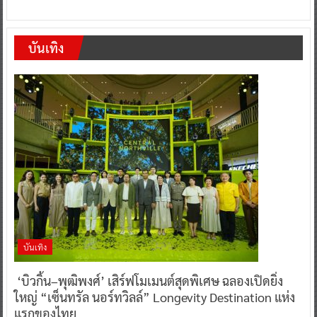
บันเทิง
บันเทิง
‘บิวกิ้น–พุฒิพงศ์’ เสิร์ฟโมเมนต์สุดพิเศษ ฉลองเปิดยิ่ง
ใหญ่ “เซ็นทรัล นอร์ทวิลล์” Longevity Destination แห่ง
แรกของไทย