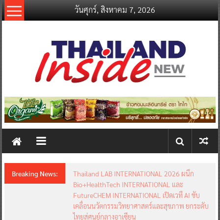
Skip
วันศุกร์, สิงหาคม 7, 2026
to
content
thailandinsidenew.com
Thailand
Inside
New
Breaking News:
Thailand LAB INTERNATIONAL 2026 ผนึก
Bio+HealthTech INTERNATIONAL และ
FutureCHEM INTERNATIONAL เปิดเวที AI ขับ
เคลื่อนนวัตกรรมวิทยาศาสตร์และสุขภาพ ยกระดับ
ไทยสู่ศูนย์กลางอาเซียน