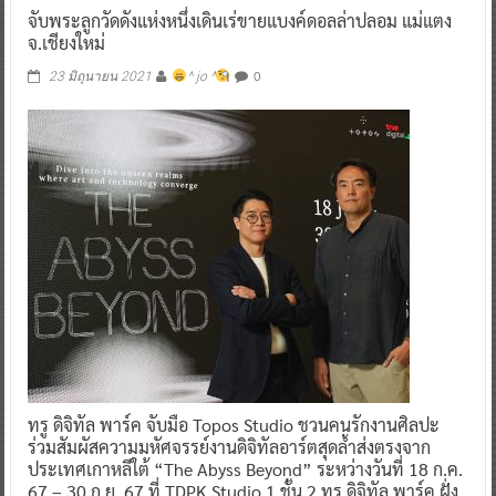
จับพระลูกวัดดังแห่งหนึ่งเดินเร่ขายแบงค์ดอลล่าปลอม แม่แตง
จ.เชียงใหม่
0
23 มิถุนายน 2021
^ jo ^
ทรู ดิจิทัล พาร์ค จับมือ Topos Studio ชวนคนรักงานศิลปะ
ร่วมสัมผัสความมหัศจรรย์งานดิจิทัลอาร์ตสุดล้ำส่งตรงจาก
ประเทศเกาหลีใต้ “The Abyss Beyond” ระหว่างวันที่ 18 ก.ค.
67 – 30 ก.ย. 67 ที่ TDPK Studio 1 ชั้น 2 ทรู ดิจิทัล พาร์ค ฝั่ง