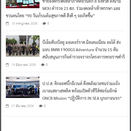
ข่ายองค์กรงดเหล้าภาคตะวันตก 8 จังหวัด ลงนาม
MOU ตำรวจ 21 สภ. ร่วมงดเหล้าเข้าพรรษา และ
ชวนคนไทย “90 วันเก็บแต้มสุขภาพดี สิ่งดี ๆ จะเกิดขึ้น”
0
10 กรกฎาคม 2026
บีเอ็มดับเบิลยู มอเตอร์ราด มิลเลนเนียม ออโต้ ส่ง
มอบ BMW F900GS Adventure จำนวน 15 คัน
สนับสนุนภารกิจตำรวจจราจรโครงการพระราชดำริ
0
13 มิถุนายน 2026
ป.ป.ส. คิกออฟบิ๊กอีเวนต์ ดึงพลังมวลชนร่วมแจ้ง
เบาะแสยาเสพติด พร้อมเปิดตัวซีรีส์ฟอร์มยักษ์
ONCB Mission “ปฏิบัติการ IN SEA บุกเกาะนรก”
0
21 มีนาคม 2026