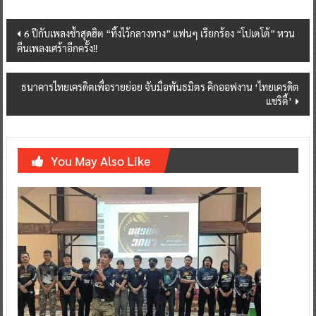
Post
6 ปีกับเพลงช้ำสุดฮิต “ทิ้งไว้กลางทาง” แฟนๆ เรียกร้อง “โปเตโต้” หวน
คืนเพลงเศร้าอีกครั้ง!!
navigation
ธนาคารไทยเครดิตเพื่อรายย่อย จับมือพันธมิตร คิกออฟงาน ‘ไทยเครดิต
แชริตี้’
You May Also Like