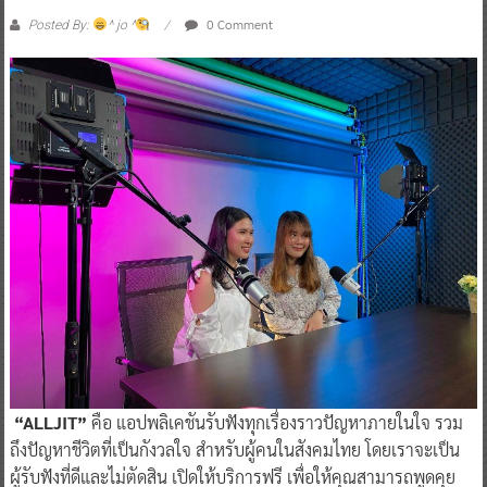
0 Comment
Posted By:
^ jo ^
“ALLJIT”
คือ แอปพลิเคชันรับฟังทุกเรื่องราวปัญหาภายในใจ รวม
ถึงปัญหาชีวิตที่เป็นกังวลใจ สำหรับผู้คนในสังคมไทย โดยเราจะเป็น
ผู้รับฟังที่ดีและไม่ตัดสิน เปิดให้บริการฟรี เพื่อให้คุณสามารถพูดคุย