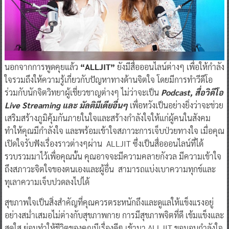
นอกจากการพูดคุยแล้ว
“ALLJIT”
ยังมีสื่อออนไลน์ต่างๆ เพื่อให้กำลัง
ใจรวมถึงให้ความรู้เกี่ยวกับปัญหาทางด้านจิตใจ โดยมีการทำวีดีโอ
ร่วมกับนักจิตวิทยาผู้เชี่ยวชาญต่างๆ ไม่ว่าจะเป็น
Podcast,
สื่อวิดีโอ
Live Streaming
และ มัลติมีเดียอื่นๆ
เพื่อหวังเป็นอย่างยิ่งว่าจะช่วย
เสริมสร้างภูมิคุ้มกันภายในใจและสร้างกำลังใจให้แก่ผู้คนในสังคม
ทำให้คุณมีกำลังใจ และพร้อมเข้าใจสภาวะการเจ็บป่วยทางใจ เมื่อคุณ
เปิดใจรับฟังเรื่องราวต่างๆผ่าน ALLJIT ซึ่งเป็นสื่อออนไลน์ที่ได้
รวบรวมมาไว้เพื่อคุณนั้น คุณอาจจะมีความคลายกังวล มีความเข้าใจ
ถึงสภาวะจิตใจของตนเองและผู้อื่น สามารถแบ่งเบาความทุกข์และ
ทุเลาความเจ็บปวดลงไปได้
สุขภาพใจเป็นสิ่งสำคัญที่คุณควรตระหนักถึงและดูแลให้แข็งแรงอยู่
อย่างสม่ำเสมอไม่ต่างกับสุขภาพกาย การมีสุขภาพจิตที่ดี เข้มแข็งและ
สดใส ย่อมทำให้ชีวิตของคุณมีเรื่องดีๆ เข้ามา ALLJIT ขอมอบกำลังใจ