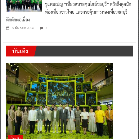
ชูแคมเปญ “เที่ยวสบายๆสไตล์ชลบุรี” หวังดึงดูดนัก
ท่องเที่ยวชาวไทย และกระตุ้นการท่องเที่ยวชลบุรี
คึกคักต่อเนื่อง
0
5 มีนาคม 2026
บันเทิง
บันเทิง