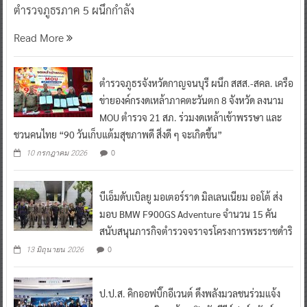
ตำรวจภูธรภาค 5 ผนึกกำลัง
Read More
ตำรวจภูธรจังหวัดกาญจนบุรี ผนึก สสส.-สคล. เครือ
ข่ายองค์กรงดเหล้าภาคตะวันตก 8 จังหวัด ลงนาม
MOU ตำรวจ 21 สภ. ร่วมงดเหล้าเข้าพรรษา และ
ชวนคนไทย “90 วันเก็บแต้มสุขภาพดี สิ่งดี ๆ จะเกิดขึ้น”
0
10 กรกฎาคม 2026
บีเอ็มดับเบิลยู มอเตอร์ราด มิลเลนเนียม ออโต้ ส่ง
มอบ BMW F900GS Adventure จำนวน 15 คัน
สนับสนุนภารกิจตำรวจจราจรโครงการพระราชดำริ
0
13 มิถุนายน 2026
ป.ป.ส. คิกออฟบิ๊กอีเวนต์ ดึงพลังมวลชนร่วมแจ้ง