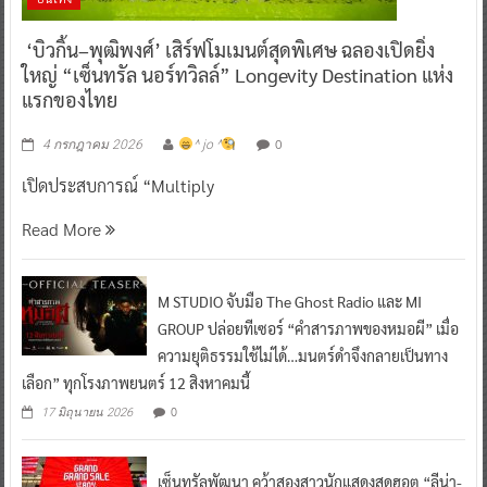
‘บิวกิ้น–พุฒิพงศ์’ เสิร์ฟโมเมนต์สุดพิเศษ ฉลองเปิดยิ่ง
ใหญ่ “เซ็นทรัล นอร์ทวิลล์” Longevity Destination แห่ง
แรกของไทย
0
4 กรกฎาคม 2026
^ jo ^
เปิดประสบการณ์ “Multiply
Read More
M STUDIO จับมือ The Ghost Radio และ MI
GROUP ปล่อยทีเซอร์ “คำสารภาพของหมอผี” เมื่อ
ความยุติธรรมใช้ไม่ได้…มนตร์ดำจึงกลายเป็นทาง
เลือก” ทุกโรงภาพยนตร์ 12 สิงหาคมนี้
0
17 มิถุนายน 2026
เซ็นทรัลพัฒนา คว้าสองสาวนักแสดงสุดฮอต “ลีน่า-