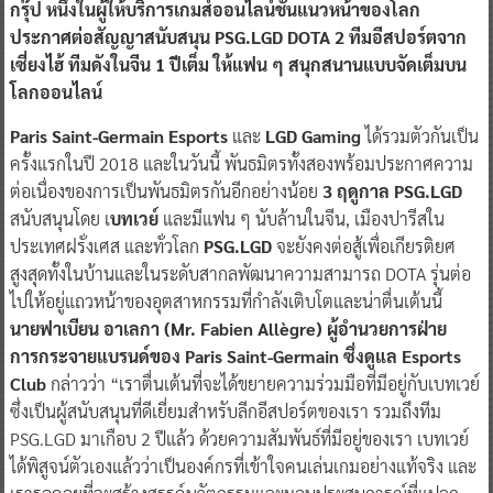
กรุ๊ป หนึ่งในผู้ให้บริการเกมส์ออนไลน์ชั้นแนวหน้าของโลก
ประกาศต่อสัญญาสนับสนุน PSG.LGD DOTA 2 ทีมอีสปอร์ตจาก
เซี่ยงไฮ้ ทีมดังในจีน 1 ปีเต็ม ให้แฟน ๆ สนุกสนานแบบจัดเต็มบน
โลกออนไลน์
Paris Saint-Germain Esports
และ
LGD Gaming
ได้รวมตัวกันเป็น
ครั้งแรกในปี 2018 และในวันนี้ พันธมิตรทั้งสองพร้อมประกาศความ
ต่อเนื่องของการเป็นพันธมิตรกันอีกอย่างน้อย
3 ฤดูกาล PSG.LGD
สนับสนุนโดย เ
บทเวย์
และมีแฟน ๆ นับล้านในจีน, เมืองปารีสใน
ประเทศฝรั่งเศส และทั่วโลก
PSG.LGD
จะยังคงต่อสู้เพื่อเกียรติยศ
สูงสุดทั้งในบ้านและในระดับสากลพัฒนาความสามารถ DOTA รุ่นต่อ
ไปให้อยู่แถวหน้าของอุตสาหกรรมที่กำลังเติบโตและน่าตื่นเต้นนี้
นายฟาเบียน อาเลกา (Mr. Fabien Allègre) ผู้อำนวยการฝ่าย
การกระจายแบรนด์ของ Paris Saint-Germain ซึ่งดูแล Esports
Club
กล่าวว่า “เราตื่นเต้นที่จะได้ขยายความร่วมมือที่มีอยู่กับเบทเวย์
ซึ่งเป็นผู้สนับสนุนที่ดีเยี่ยมสำหรับลีกอีสปอร์ตของเรา รวมถึงทีม
PSG.LGD มาเกือบ 2 ปีแล้ว ด้วยความสัมพันธ์ที่มีอยู่ของเรา เบทเวย์
ได้พิสูจน์ตัวเองแล้วว่าเป็นองค์กรที่เข้าใจคนเล่นเกมอย่างแท้จริง และ