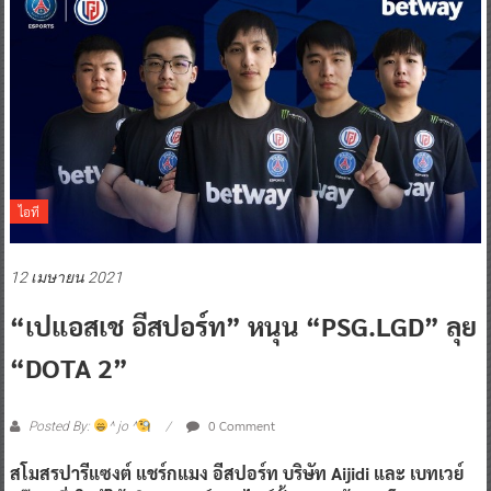
ไอที
12 เมษายน 2021
“เปแอสเช อีสปอร์ท” หนุน “PSG.LGD” ลุย
“DOTA 2”
0 Comment
Posted By:
^ jo ^
สโมสรปารีแซงต์ แชร์กแมง อีสปอร์ท บริษัท Aijidi และ เบทเวย์