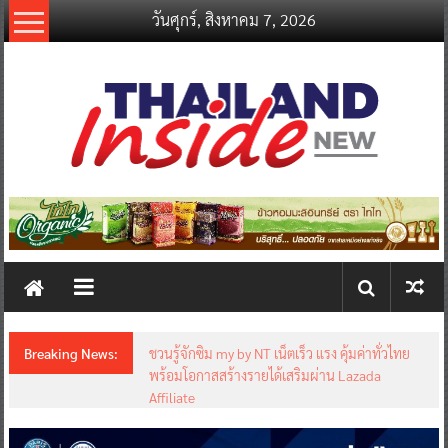
Skip
วันศุกร์, สิงหาคม 7, 2026
to
content
thailandinsidenew.com
Thailand
Inside
New
Breaking News:
ชวนรู้จักซิม my by NT เน็ตเร็ว แรง คุ้มค่าทั่วไทย
พร้อมโอกาสสร้างรายได้เสริมผ่าน Lazada
Affiliate