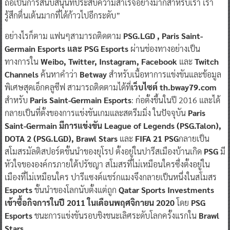
ถือเป็นการสนับสนุนที่ประสบความสำเร็จอย่างมากสำหรับเรา เรา
รู้สึกตื่นเต้นมากที่ได้ก้าวไปอีกระดับ”
อย่างไรก็ตาม แฟนๆสามารถติดตาม
PSG.LGD , Paris Saint-
Germain Esports และ PSG Esports
ผ่านช่องทางอย่างเป็น
ทางการใน
Weibo, Twitter, Instagram, Facebook
และ
Twitch
Channels
ค้นหาคำว่า
Betway
สำหรับเนื้อหาการแข่งขันและข้อมูล
พิเศษสุดเอ็กคลูซีฟ สามารถติดตามได้ที่
เว็บไซต์ th.bway79.com
สำหรับ
Paris Saint-Germain Esports
: ก่อตั้งขึ้นในปี 2016 และได้
กลายเป็นที่ตั้งของการแข่งขันเกมและสตรีมมิ่ง ในปัจจุบัน
Paris
Saint-Germain มีการแข่งขัน League of Legends (PSG.Talon),
DOTA 2 (PSG.LGD), Brawl Stars
และ
FIFA 21 PSG
กลายเป็น
สโมสรมัลติสปอร์ตชั้นนำของยุโรป ตั้งอยู่ในปารีสเมืองบ้านเกิด
PSG
มี
หัวใจขององค์กรภายใต้ปรัชญา สโมสรที่ไม่เหมือนใครซึ่งตั้งอยู่ใน
เมืองที่ไม่เหมือนใคร ปารีแซงต์แชร์กแมงจึงกลายเป็นหนึ่งในสโมสร
Esports
ชั้นนำของโลกนับตั้งแต่ถูก
Qatar Sports Investments
เข้าซื้อกิจการในปี 2011 ในเดือนพฤศจิกายน 2020
โดย
PSG
Esports
ชนะการแข่งขันรอบชิงชนะเลิศระดับโลกครั้งแรกใน
Brawl
Stars