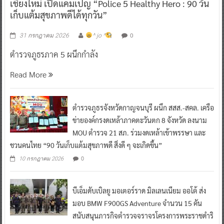
เชียงใหม่ เปิดแคมเปญ “Police 5 Healthy Hero : 90 วัน
เก็บแต้มสุขภาพดีได้ทุกวัน”
0
31 กรกฎาคม 2026
^ jo ^
ตำรวจภูธรภาค 5 ผนึกกำลัง
Read More
ตำรวจภูธรจังหวัดกาญจนบุรี ผนึก สสส.-สคล. เครือ
ข่ายองค์กรงดเหล้าภาคตะวันตก 8 จังหวัด ลงนาม
MOU ตำรวจ 21 สภ. ร่วมงดเหล้าเข้าพรรษา และ
ชวนคนไทย “90 วันเก็บแต้มสุขภาพดี สิ่งดี ๆ จะเกิดขึ้น”
0
10 กรกฎาคม 2026
บีเอ็มดับเบิลยู มอเตอร์ราด มิลเลนเนียม ออโต้ ส่ง
มอบ BMW F900GS Adventure จำนวน 15 คัน
สนับสนุนภารกิจตำรวจจราจรโครงการพระราชดำริ