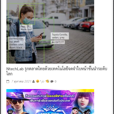
NtechLab รุกตลาดไทยด้วยเทคโนโลยีจดจำใบหน้าชั้นนำระดับ
โลก
0
7 ตุลาคม 2021
^ jo ^