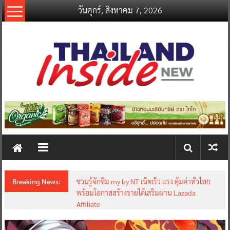
Skip
วันศุกร์, สิงหาคม 7, 2026
to
content
thailandinsidenew.com
Thailand
Inside
New
Breaking News:
ชวนรู้จักซิม my by NT เน็ตเร็ว แรง คุ้มค่าทั่วไทย
พร้อมโอกาสสร้างรายได้เสริมผ่าน Lazada
Affiliate