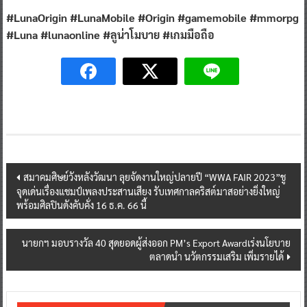
#LunaOrigin #LunaMobile #Origin #gamemobile #mmorpg
#Luna #lunaonline #ลูน่าโมบาย #เกมมือถือ
Post
สมาคมศิษย์วังหลังวัฒนา ลุยจัดงานใหญ่ปลายปี “WWA FAIR 2023”ชู
จุดเด่นเรื่องแชมป์เพลงประสานเสียง รับเทศกาลคริสต์มาสอย่างยิ่งใหญ่
navigation
พร้อมศิลปินดังคับคั่ง 16 ธ.ค. 66 นี้
นายกฯ มอบรางวัล 40 สุดยอดผู้ส่งออก PM’s Export Awardเร่งนโยบาย
ตลาดนำ นวัตกรรมเสริม เพิ่มรายได้