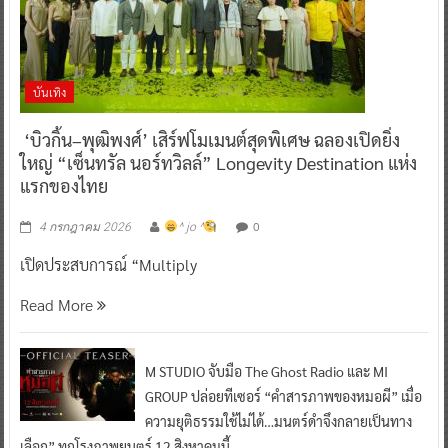
บันเทิง
‘บิวกิ้น–พุฒิพงศ์’ เสิร์ฟโมเมนต์สุดพิเศษ ฉลองเปิดยิ่ง
ใหญ่ “เซ็นทรัล นอร์ทวิลล์” Longevity Destination แห่ง
แรกของไทย
0
4 กรกฎาคม 2026
^ jo ^
เปิดประสบการณ์ “Multiply
Read More
M STUDIO จับมือ The Ghost Radio และ MI
GROUP ปล่อยทีเซอร์ “คำสารภาพของหมอผี” เมื่อ
ความยุติธรรมใช้ไม่ได้…มนตร์ดำจึงกลายเป็นทาง
เลือก” ทุกโรงภาพยนตร์ 12 สิงหาคมนี้