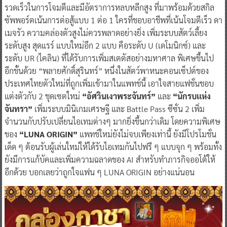
รวดเร็วในการโจมตีและมีอัตราการหลบหลีกสูง ที่มาพร้อมด้วยสกิล
ซัพพอร์ตเน้นการต่อสู้แบบ 1 ต่อ 1 ใครที่ชอบอาชีพที่เน้นโจมตีเร็ว ดา
เมจรัว ความคล่องตัวสูงไม่ควรพลาดอย่างยิ่ง เพิ่มระบบสัตว์เลี้ยง
ระดับสูง สุดแรร์ แบบใหม่อีก 2 แบบ คือระดับ U (เดโมนิกซ์) และ
ระดับ UR (ไคลิน) ที่ได้รับการเพิ่มสเตตัสอย่างมหาศาล พิเศษขึ้นไป
อีกขั้นด้วย “พลายศักดิ์สุรินทร์” หนึ่งในสัตว์พาหนะคอนเซ็ปต์ของ
ประเทศไทยตัวใหม่ที่ถูกเพิ่มเข้ามาในแพทช์นี้ เอาใจสายแฟชั่นชอบ
แต่งตัวกับ 2 ชุดเซตใหม่
“อัศวินเงาพระจันทร์”
และ
“นักรบเเห่ง
จันทรา”
เพิ่มระบบมินิเกมเศรษฐี และ Battle Pass ซีซั่น 2 เพิ่ม
จำนวนกับปรับเปลี่ยนไอเทมต่างๆ มากยิ่งขึ้นกว่าเดิม โดยความพิเศษ
ของ
“LUNA ORIGIN”
แพทช์ใหม่ยังไม่จบเพียงเท่านี้ ยังมีโปรโมชั่น
เด็ด ๆ ต้อนรับผู้เล่นใหม่ให้ได้รับไอเทมกันไปฟรี ๆ แบบจุก ๆ พร้อมทั้ง
ยังมีการแก้บัคและเพิ่มความฉลาดของ AI สำหรับทำภารกิจออโต้ให้
อีกด้วย บอกเลยว่าถูกใจแฟน ๆ LUNA ORIGIN อย่างแน่นอน