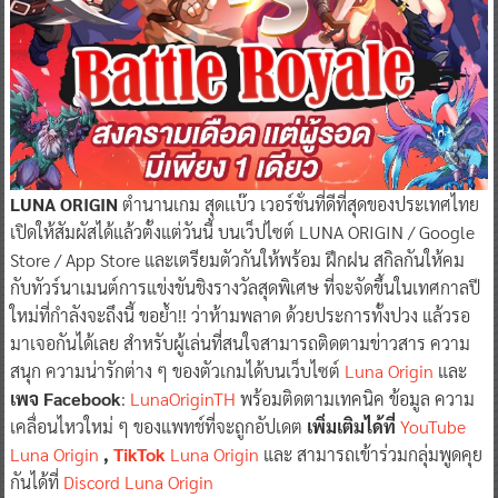
LUNA ORIGIN
ตำนานเกม สุดเเบ๊ว เวอร์ชั่นที่ดีที่สุดของประเทศไทย
เปิดให้สัมผัสได้แล้วตั้งแต่วันนี้ บนเว็ปไซต์ LUNA ORIGIN / Google
Store / App Store และเตรียมตัวกันให้พร้อม ฝึกฝน สกิลกันให้คม
กับทัวร์นาเมนต์การแข่งขันชิงรางวัลสุดพิเศษ ที่จะจัดขึ้นในเทศกาลปี
ใหม่ที่กำลังจะถึงนี้ ขอย้ำ!! ว่าห้ามพลาด ด้วยประการทั้งปวง แล้วรอ
มาเจอกันได้เลย สำหรับผู้เล่นที่สนใจสามารถติดตามข่าวสาร ความ
สนุก ความน่ารักต่าง ๆ ของตัวเกมได้บนเว็บไซต์
Luna Origin
และ
เพจ Facebook
:
LunaOriginTH
พร้อมติดตามเทคนิค ข้อมูล ความ
เคลื่อนไหวใหม่ ๆ ของแพทช์ที่จะถูกอัปเดต
เพิ่มเติมได้ที่
YouTube
Luna Origin
,
TikTok
Luna Origin
และ สามารถเข้าร่วมกลุ่มพูดคุย
กันได้ที่
Discord Luna Origin