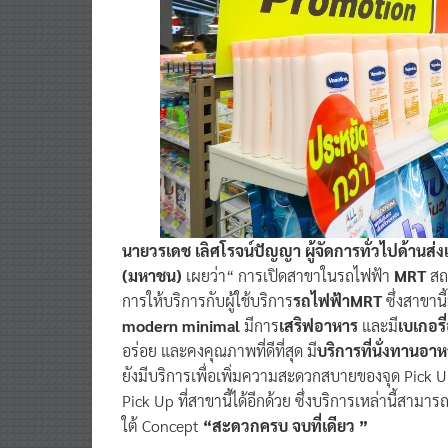
นายวรเดช เลิศโรจน์ปัญญา ผู้จัดการทั่วไปด้านส่งเ
(มหาชน)
เผยว่า“ การเปิดสาขาในรถไฟฟ้า
MRT
สถา
การให้บริการกับผู้ใช้บริการ
รถไฟฟ้าMRT
ซึ่งสาขานี
modern minimal
มีการ
เสริฟอาหาร
และมี
เบเกอร
อร่อย และคงคุณภาพที่ดีที่สุด มี
บริการที่นั่งทานอา
ยังมีบริการเพื่อเพิ่มความสะดวกสบายของจุด Pick U
Pick Up ที่สาขานี้ได้อีกด้วย ซึ่งบริการเหล่านี้ส
ใต้ Concept
“สะดวกครบ จบที่เดียว ”