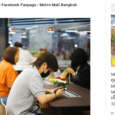
ง
Facebook Fanpage : Metro Mall Bangkok
น
ค
ม
นค
เท
1