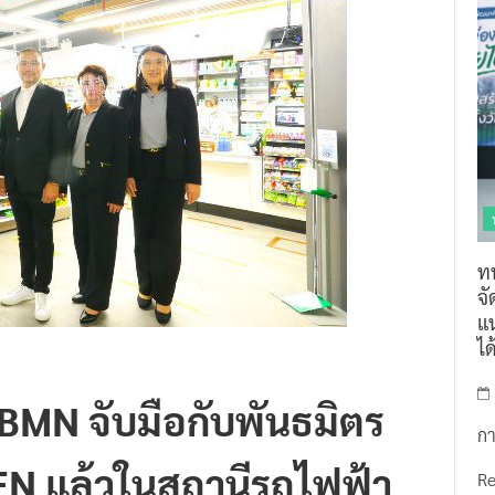
ท
จ
แน
ไ
BMN จับมือกับพันธมิตร
กา
EN แล้วในสถานีรถไฟฟ้า
R