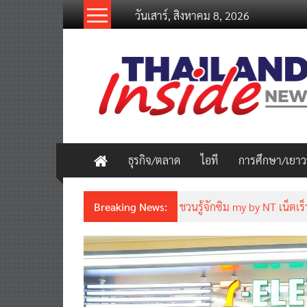
Skip
วันเสาร์, สิงหาคม 8, 2026
to
content
thailandinsidenew.com
Thailand
Inside
New
ธุรกิจ/ตลาด
ไอที
การศึกษา/เยา
Breaking News:
ชวนรู้จักซิม my by NT เน็ตเร