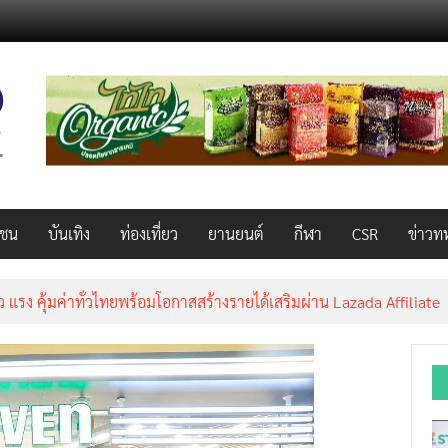
วชน
บันเทิง
ท่องเที่ยว
ยานยนต์
กีฬา
CSR
ข่าวท
็ว แรง คุ้มค่าทั่วไทยพร้อมโอกาสสร้างรายได้เสริมผ่าน Lazada Affiliate