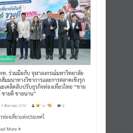
ท่องเที่ยว
ทท. ร่วมมือกับ จุฬาลงกรณ์มหาวิทยาลัย
ัดสัมมนาทางวิชาการและการตลาดเชิงรุก
ะเคล็ดลับปรับธุรกิจท่องเที่ยวไทย “ขาย
ด้ ขายดี ขายนาน”
0
5 สิงหาคม 2026
^ jo ^
รท่องเที่ยวแห่งประเทศไ
ead More