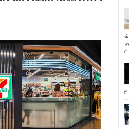
ท่
We