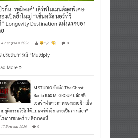
ิวกิ้น–พุฒิพงศ์’ เสิร์ฟโมเมนต์สุดพิเศษ
องเปิดยิ่งใหญ่ “เซ็นทรัล นอร์ทวิ
์” Longevity Destination แห่งแรกของ
ทย
0
4 กรกฎาคม 2026
^ jo ^
ิดประสบการณ์ “Multiply
ead More
M STUDIO จับมือ The Ghost
Radio และ MI GROUP ปล่อยที
เซอร์ “คำสารภาพของหมอผี” เมื่อ
ามยุติธรรมใช้ไม่ได้…มนตร์ดำจึงกลายเป็นทางเลือก”
กโรงภาพยนตร์ 12 สิงหาคมนี้
0
17 มิถุนายน 2026