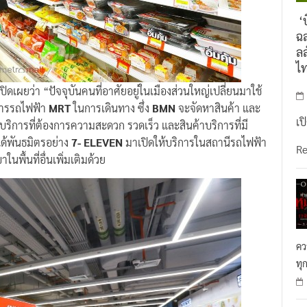
‘บ
ฉล
ลล
ไ
ปิดเผยว่า “ปัจจุบันคนที่อาศัยอยู่ในเมืองส่วนใหญ่เปลี่ยนมาใช้
การรถไฟฟ้า
MRT
ในการเดินทาง ซึ่ง
BMN
จะจัดหาสินค้า และ
เป
ริการที่ต้องการความสะดวก รวดเร็ว และสินค้าบริการที่มี
าได้พันธมิตรอย่าง
7- ELEVEN
มาเปิดให้บริการในสถานีรถไฟฟ้า
R
นพื้นที่อื่นเพิ่มเติมด้วย
คว
ทุ