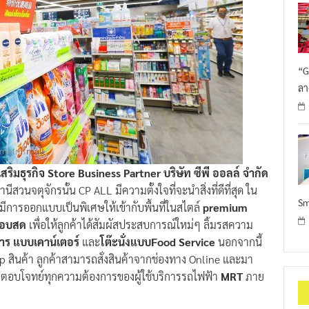
“G
ลา
สริมธุรกิจ Store Business Partner บริษัท ซีพี ออลล์ จำกัด
นีสวนจตุจักรนั้น CP ALL มีความตั้งใจที่จะนำสิ่งที่ดีที่สุด ใน
Sm
้มีการออกแบบเป็นพิเศษให้เข้ากับพื้นที่ในสไตล์
premium
ี่อบสด
เพื่อให้ลูกค้าได้สัมผัสประสบการณ์ใหม่ๆ ลิ้มรสความ
หาร
แบบเคาน์เตอร์
และ
โต๊ะนั่งแบบFood Service
นอกจากนี้
p สินค้า ลูกค้าสามารถสั่งสินค้าจากช่องทาง Online และมา
ามารถตอบโจทย์ทุกความต้องการของผู้ใช้บริการรถไฟฟ้า
MRT
ภาย