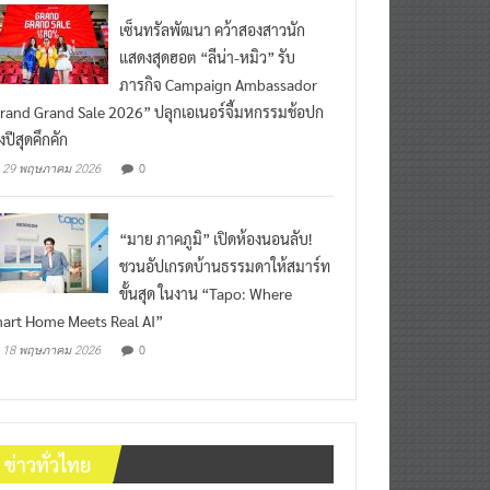
เซ็นทรัลพัฒนา คว้าสองสาวนัก
แสดงสุดฮอต “ลีน่า-หมิว” รับ
ภารกิจ Campaign Ambassador
rand Grand Sale 2026” ปลุกเอเนอร์จี้มหกรรมช้อปก
งปีสุดคึกคัก
0
29 พฤษภาคม 2026
“มาย ภาคภูมิ” เปิดห้องนอนลับ!
ชวนอัปเกรดบ้านธรรมดาให้สมาร์ท
ขั้นสุด ในงาน “Tapo: Where
art Home Meets Real AI”
0
18 พฤษภาคม 2026
ข่าวทั่วไทย