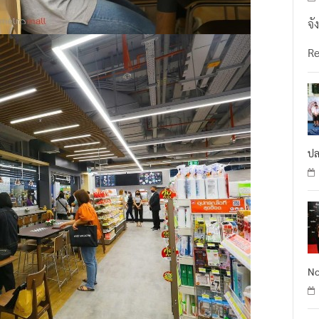
จั
R
ปล
No