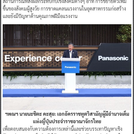
สถานการณ์ที่ส่งผลกระทบกับเชิงสังคมต่างๆ อาทิ การขยายตัวเพิ่ม
ขึ้นของสังคมผู้สูงวัย การขาดแคลนแรงงานในอุตสาหกรรมก่อสร้าง
และยังมีปัญหาด้านคุณภาพฝีมือแรงงาน
ฯพณฯ นายนะชิตะ คะสุย: เอกอัครราชทูตวิสามัญผู้มีอำนาจเต็ม
แห่งญี่ปุ่นประจำราชอาณาจักรไทย
เพื่อตอบสนองกับความต้องการเหล่านี้และช่วยบรรเทาปัญหาเชิง