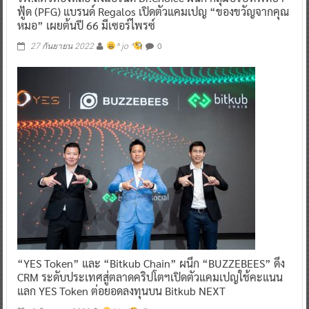
ฟู้ด (PFG) แบรนด์ Regalos เปิดตัวแคมเปญ “ของขวัญจากคุณ
หมอ” เผยต้นปี 66 มีเซอร์ไพรซ์
0
27 กันยายน 2022
^ jo ^
“YES Token” และ “Bitkub Chain” ผนึก “BUZZEBEES” ดึง
CRM ระดับประเทศสู่ตลาดคริปโตฯเปิดตัวแคมเปญใช้คะแนน
แลก YES Token ต่อยอดลงทุนบน Bitkub NEXT