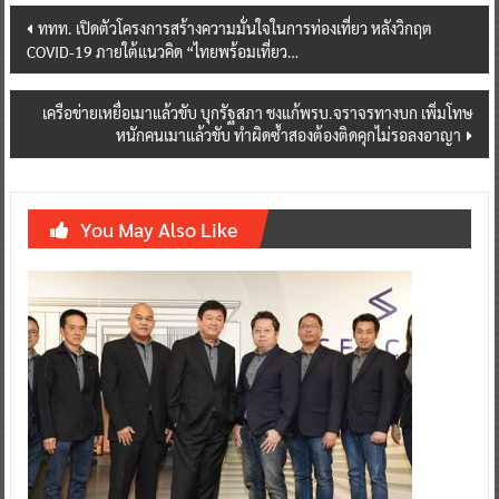
Post
ททท. เปิดตัวโครงการสร้างความมั่นใจในการท่องเที่ยว หลังวิกฤต
COVID-19 ภายใต้แนวคิด “ไทยพร้อมเที่ยว…
navigation
เครือข่ายเหยื่อเมาแล้วขับ บุกรัฐสภา ชงแก้พรบ.จราจรทางบก เพิ่มโทษ
หนักคนเมาแล้วขับ ทำผิดซ้ำสองต้องติดคุกไม่รอลงอาญา
You May Also Like