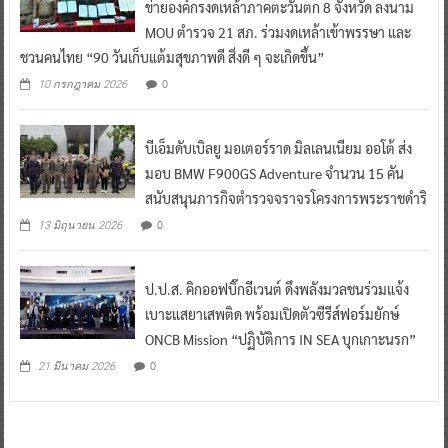
ข่ายองค์กรงดเหล้าภาคตะวันตก 8 จังหวัด ลงนาม
MOU ตำรวจ 21 สภ. ร่วมงดเหล้าเข้าพรรษา และ
ชวนคนไทย “90 วันเก็บแต้มสุขภาพดี สิ่งดี ๆ จะเกิดขึ้น”
0
10 กรกฎาคม 2026
บีเอ็มดับเบิลยู มอเตอร์ราด มิลเลนเนียม ออโต้ ส่ง
มอบ BMW F900GS Adventure จำนวน 15 คัน
สนับสนุนภารกิจตำรวจจราจรโครงการพระราชดำริ
0
13 มิถุนายน 2026
ป.ป.ส. คิกออฟบิ๊กอีเวนต์ ดึงพลังมวลชนร่วมแจ้ง
เบาะแสยาเสพติด พร้อมเปิดตัวซีรีส์ฟอร์มยักษ์
ONCB Mission “ปฏิบัติการ IN SEA บุกเกาะนรก”
0
21 มีนาคม 2026