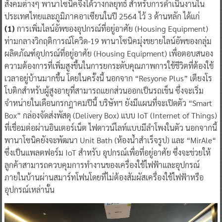
สังคมต่างๆ พานาโซนิคจึงได้วางกลยุทธ์ สำหรับการดำเนินงานใน
ประเทศไทยและภูมิภาคอาเซียนในปี 2564 ไว้ 3 ด้านหลัก ได้แก่
(1)
การเพิ่มไลน์อัพของอุปกรณ์ที่อยู่อาศัย (Housing Equipment)
ท่ามกลางวิกฤติการณ์โควิด-19 พานาโซนิคมุ่งขยายไลน์อัพของกลุ่ม
ผลิตภัณฑ์อุปกรณ์ที่อยู่อาศัย (Housing Equipment) เพื่อตอบสนอง
ความต้องการที่เพิ่มสูงขึ้นในการยกระดับคุณภาพการใช้ชีวิตที่ต้องใช้
เวลาอยู่บ้านมากขึ้น โดยในครั้งนี้ นอกจาก “Resyone Plus” เตียงโร
โบติกสำหรับผู้สูงอายุที่สามารถแยกส่วนออกเป็นรถเข็น ซึ่งจะเริ่ม
จำหน่ายในเดือนกรกฎาคมปีนี้ บริษัทฯ ยังมีแผนที่จะเปิดตัว “Smart
Box” กล่องจัดส่งพัสดุ (Delivery Box) แบบ IoT (Internet of Things)
ที่เชื่อมต่อผ่านอินเตอร์เน็ต ไฟดาวน์ไลท์แบบมีลำโพงในตัว นอกจากนี้
พานาโซนิคยังจะพัฒนา Unit Bath (ห้องน้ำสำเร็จรูป) และ “MirAle“
ซึ่งเป็นแพลตฟอร์ม IoT สำหรับ อุปกรณ์เพื่อที่อยู่อาศัย ซึ่งจะช่วยให้
ลูกค้าสามารถควบคุมการทำงานของเครื่องใช้ไฟฟ้าและอุปกรณ์
ภายในบ้านผ่านสมาร์ทโฟนโดยที่ไม่ต้องสัมผัสเครื่องใช้ไฟฟ้าหรือ
อุปกรณ์เหล่านั้น