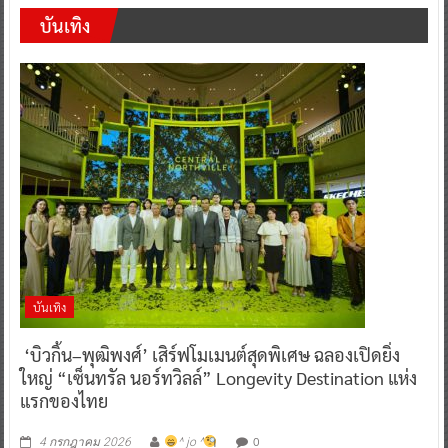
บันเทิง
บันเทิง
‘บิวกิ้น–พุฒิพงศ์’ เสิร์ฟโมเมนต์สุดพิเศษ ฉลองเปิดยิ่ง
ใหญ่ “เซ็นทรัล นอร์ทวิลล์” Longevity Destination แห่ง
แรกของไทย
0
4 กรกฎาคม 2026
^ jo ^