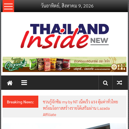
Skip
วันอาทิตย์, สิงหาคม 9, 2026
to
content
thailandinsidenew.com
Thailand
Inside
New
Breaking News:
ชวนรู้จักซิม my by NT เน็ตเร็ว แรง คุ้มค่าทั่วไทย
พร้อมโอกาสสร้างรายได้เสริมผ่าน Lazada
Affiliate