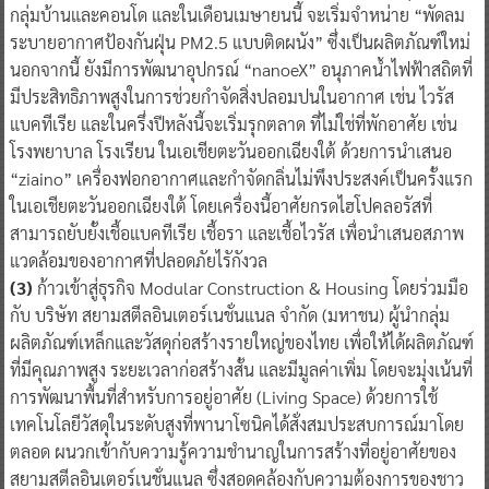
กลุ่มบ้านและคอนโด และในเดือนเมษายนนี้ จะเริ่มจำหน่าย “พัดลม
ระบายอากาศป้องกันฝุ่น PM2.5 แบบติดผนัง” ซึ่งเป็นผลิตภัณฑ์ใหม่
นอกจากนี้ ยังมีการพัฒนาอุปกรณ์ “nanoeX” อนุภาคน้ำไฟฟ้าสถิตที่
มีประสิทธิภาพสูงในการช่วยกำจัดสิ่งปลอมปนในอากาศ เช่น ไวรัส
แบคทีเรีย และในครึ่งปีหลังนี้จะเริ่มรุกตลาด ที่ไม่ใช่ที่พักอาศัย เช่น
โรงพยาบาล โรงเรียน ในเอเชียตะวันออกเฉียงใต้ ด้วยการนำเสนอ
“ziaino” เครื่องฟอกอากาศและกำจัดกลิ่นไม่พึงประสงค์เป็นครั้งแรก
ในเอเชียตะวันออกเฉียงใต้ โดยเครื่องนี้อาศัยกรดไฮโปคลอรัสที่
สามารถยับยั้งเชื้อแบคทีเรีย เชื้อรา และเชื้อไวรัส เพื่อนำเสนอสภาพ
แวดล้อมของอากาศที่ปลอดภัยไรักังวล
(3)
ก้าวเข้าสู่ธุรกิจ Modular Construction & Housing โดยร่วมมือ
กับ บริษัท สยามสตีลอินเตอร์เนชั่นแนล จำกัด (มหาชน) ผู้นำกลุ่ม
ผลิตภัณฑ์เหล็กและวัสดุก่อสร้างรายใหญ่ของไทย เพื่อให้ได้ผลิตภัณฑ์
ที่มีคุณภาพสูง ระยะเวลาก่อสร้างสั้น และมีมูลค่าเพิ่ม โดยจะมุ่งเน้นที่
การพัฒนาพื้นที่สำหรับการอยู่อาศัย (Living Space) ด้วยการใช้
เทคโนโลยีวัสดุในระดับสูงที่พานาโซนิคได้สั่งสมประสบการณ์มาโดย
ตลอด ผนวกเข้ากับความรู้ความชำนาญในการสร้างที่อยู่อาศัยของ
สยามสตีลอินเตอร์เนชั่นแนล ซึ่งสอดคล้องกับความต้องการของชาว