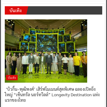
บันเทิง
บันเทิง
‘บิวกิ้น–พุฒิพงศ์’ เสิร์ฟโมเมนต์สุดพิเศษ ฉลองเปิดยิ่ง
ใหญ่ “เซ็นทรัล นอร์ทวิลล์” Longevity Destination แห่ง
แรกของไทย