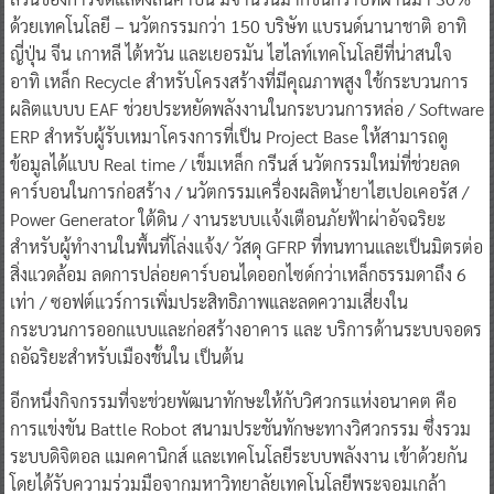
ด้วยเทคโนโลยี – นวัตกรรมกว่า 150 บริษัท แบรนด์นานาชาติ อาทิ
ญี่ปุ่น จีน เกาหลี ไต้หวัน และเยอรมัน ไฮไลท์เทคโนโลยีที่น่าสนใจ
อาทิ เหล็ก Recycle สำหรับโครงสร้างที่มีคุณภาพสูง ใช้กระบวนการ
ผลิตแบบบ EAF ช่วยประหยัดพลังงานในกระบวนการหล่อ / Software
ERP สำหรับผู้รับเหมาโครงการที่เป็น Project Base ให้สามารถดู
ข้อมูลได้แบบ Real time / เข็มเหล็ก กรีนส์ นวัตกรรมใหม่ที่ช่วยลด
คาร์บอนในการก่อสร้าง / นวัตกรรมเครื่องผลิตนํ้ายาไฮเปอเคอรัส /
Power Generator ใต้ดิน / งานระบบเเจ้งเตือนภัยฟ้าผ่าอัจฉริยะ
สำหรับผู้ทำงานในพื้นที่โล่งแจ้ง/ วัสดุ GFRP ที่ทนทานและเป็นมิตรต่อ
สิ่งแวดล้อม ลดการปล่อยคาร์บอนไดออกไซด์กว่าเหล็กธรรมดาถึง 6
เท่า / ซอฟต์แวร์การเพิ่มประสิทธิภาพและลดความเสี่ยงใน
กระบวนการออกแบบและก่อสร้างอาคาร และ บริการด้านระบบจอดร
ถอัฉริยะสำหรับเมืองชั้นใน เป็นต้น
อีกหนึ่งกิจกรรมที่จะช่วยพัฒนาทักษะให้กับวิศวกรแห่งอนาคต คือ
การแข่งขัน Battle Robot สนามประชันทักษะทางวิศวกรรม ซึ่งรวม
ระบบดิจิตอล แมคคานิกส์ และเทคโนโลยีระบบพลังงาน เข้าด้วยกัน
โดยได้รับความร่วมมือจากมหาวิทยาลัยเทคโนโลยีพระจอมเกล้า