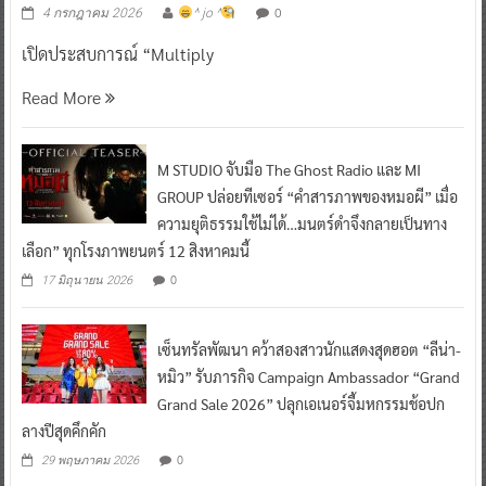
0
4 กรกฎาคม 2026
^ jo ^
เปิดประสบการณ์ “Multiply
Read More
M STUDIO จับมือ The Ghost Radio และ MI
GROUP ปล่อยทีเซอร์ “คำสารภาพของหมอผี” เมื่อ
ความยุติธรรมใช้ไม่ได้…มนตร์ดำจึงกลายเป็นทาง
เลือก” ทุกโรงภาพยนตร์ 12 สิงหาคมนี้
0
17 มิถุนายน 2026
เซ็นทรัลพัฒนา คว้าสองสาวนักแสดงสุดฮอต “ลีน่า-
หมิว” รับภารกิจ Campaign Ambassador “Grand
Grand Sale 2026” ปลุกเอเนอร์จี้มหกรรมช้อปก
ลางปีสุดคึกคัก
0
29 พฤษภาคม 2026