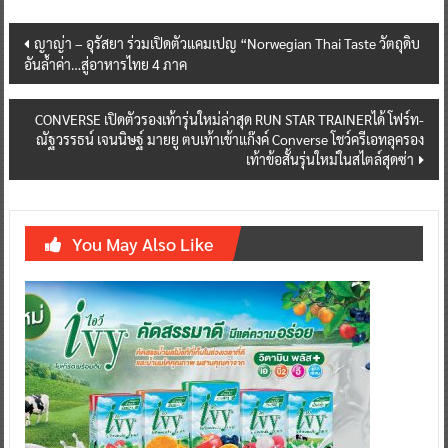
Post
ญาญ่า – อุรัสยา ร่วมเปิดตัวแคมเปญ “Norwegian Thai Taste วัตถุดิบ
อันล้ำค่า…สู่อาหารไทย 4 ภาค
navigation
CONVERSE เปิดตัวรองเท้ารุ่นใหม่ล่าสุด RUN STAR TRAINERได้ โฟร์ท-
ณัฐวรรธน์ เจนนิษฐ์ มายยู ตบเท้าเข้าแก๊งค์ Converse โชว์ครีเอทลุครอง
เท้าข้อสั้นรุ่นใหม่ในสไตล์สุดซ่า
You May Also Like