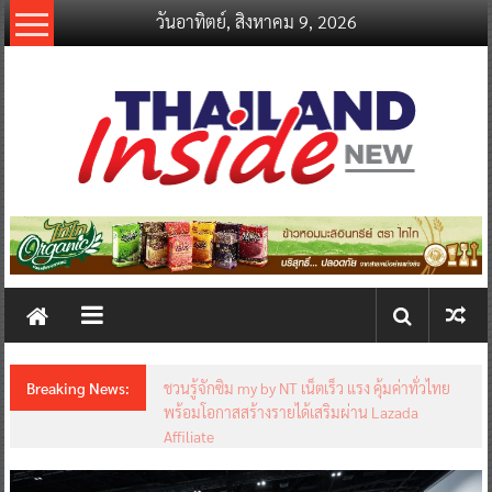
Skip
วันอาทิตย์, สิงหาคม 9, 2026
to
content
thailandinsidenew.com
Thailand
Inside
New
Breaking News:
ชวนรู้จักซิม my by NT เน็ตเร็ว แรง คุ้มค่าทั่วไทย
พร้อมโอกาสสร้างรายได้เสริมผ่าน Lazada
Affiliate