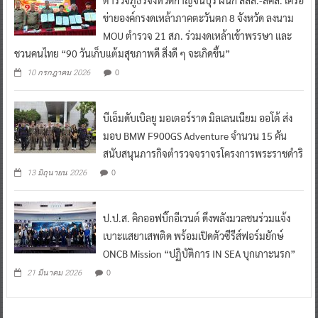
ข่ายองค์กรงดเหล้าภาคตะวันตก 8 จังหวัด ลงนาม
MOU ตำรวจ 21 สภ. ร่วมงดเหล้าเข้าพรรษา และ
ชวนคนไทย “90 วันเก็บแต้มสุขภาพดี สิ่งดี ๆ จะเกิดขึ้น”
0
10 กรกฎาคม 2026
บีเอ็มดับเบิลยู มอเตอร์ราด มิลเลนเนียม ออโต้ ส่ง
มอบ BMW F900GS Adventure จำนวน 15 คัน
สนับสนุนภารกิจตำรวจจราจรโครงการพระราชดำริ
0
13 มิถุนายน 2026
ป.ป.ส. คิกออฟบิ๊กอีเวนต์ ดึงพลังมวลชนร่วมแจ้ง
เบาะแสยาเสพติด พร้อมเปิดตัวซีรีส์ฟอร์มยักษ์
ONCB Mission “ปฏิบัติการ IN SEA บุกเกาะนรก”
0
21 มีนาคม 2026