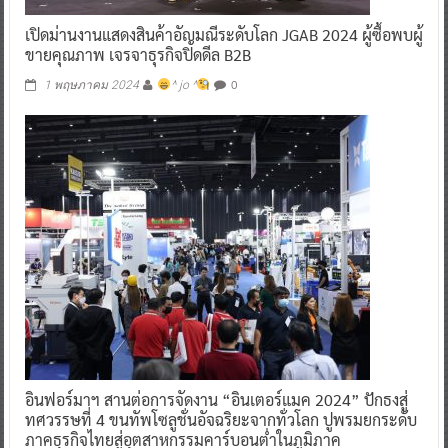
เปิดม่านงานแสดงสินค้าอัญมณีระดับโลก JGAB 2024 ผู้ซื้อพบผู้
ขายคุณภาพ เจรจาธุรกิจปิดดีล B2B
0
1 พฤษภาคม 2024
^ jo ^
อินฟอร์มาฯ สานต่อการจัดงาน “อินเตอร์แมค 2024” ปักธงสู่
ทศวรรษที่ 4 ขนทัพโซลูชั่นอัจฉริยะจากทั่วโลก ปูพรมยกระดับ
ภาคธุรกิจไทยสู่อุตสาหกรรมคาร์บอนต่ำในภูมิภาค