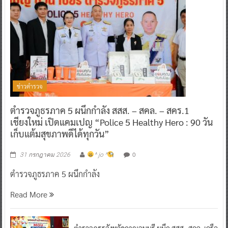
ข่าวตำรวจ
ตำรวจภูธรภาค 5 ผนึกกำลัง สสส. – สคล. – สคร.1
เชียงใหม่ เปิดแคมเปญ “Police 5 Healthy Hero : 90 วัน
เก็บแต้มสุขภาพดีได้ทุกวัน”
0
31 กรกฎาคม 2026
^ jo ^
ตำรวจภูธรภาค 5 ผนึกกำลัง
Read More
ตำรวจภูธรจังหวัดกาญจนบุรี ผนึก สสส.-สคล. เครือ