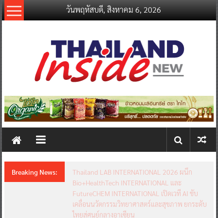
Skip
วันพฤหัสบดี, สิงหาคม 6, 2026
to
content
thailandinsidenew.com
Thailand
Inside
New
Breaking News:
Thailand LAB INTERNATIONAL 2026 ผนึก
Bio+HealthTech INTERNATIONAL และ
FutureCHEM INTERNATIONAL เปิดเวที AI ขับ
เคลื่อนนวัตกรรมวิทยาศาสตร์และสุขภาพ ยกระดับ
ไทยสู่ศูนย์กลางอาเซียน