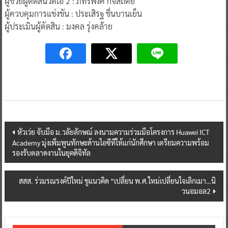
ผู้ช่วยผู้ตัดสินวีดีโอ 2 : ภัทรพงศ์ กิจสถิตย์
ผู้ควบคุมการแข่งขัน : ประเสิรฐ ชื่นบานเย็น
ผู้ประเมินผู้ตัดสิน : มงคล รุ่งคล้าย
Post
หัวเว่ย จับมือ ม.วลัยลักษณ์ ลงนามความร่วมมือโครงการ Huawei ICT
Academy มุ่งเพิ่มพูนทักษะด้านไอซีทีให้แก่นักศึกษา เตรียมความพร้อม
navigation
รองรับตลาดงานในยุคดิจิทัล
สสส. ร่วมรณรงค์ปีใหม่ ชูแนวคิด “เปลี่ยน พ.ศ.ใหม่เปลี่ยนใจเลิกเมา…นิ
วนอมอล2