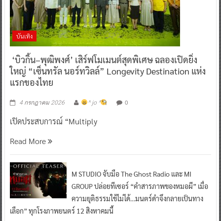
บันเทิง
‘บิวกิ้น–พุฒิพงศ์’ เสิร์ฟโมเมนต์สุดพิเศษ ฉลองเปิดยิ่ง
ใหญ่ “เซ็นทรัล นอร์ทวิลล์” Longevity Destination แห่ง
แรกของไทย
0
4 กรกฎาคม 2026
^ jo ^
เปิดประสบการณ์ “Multiply
Read More
M STUDIO จับมือ The Ghost Radio และ MI
GROUP ปล่อยทีเซอร์ “คำสารภาพของหมอผี” เมื่อ
ความยุติธรรมใช้ไม่ได้…มนตร์ดำจึงกลายเป็นทาง
เลือก” ทุกโรงภาพยนตร์ 12 สิงหาคมนี้