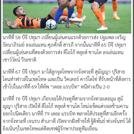
นาทีที่ 58 บีจี ปทุมฯ เปลี่ยนผู้เล่นคนแรกด้วยการส่ง ปฐมพล เจริญ
รัตนาภิรมย์ ลงเล่นแทน ศุภศักดิ์ สารภี จากนั้นนาทีที่ 65 บีจี ปทุมฯ
เปลี่ยนผู้เล่นคนที่สองด้วยการส่ง ดีโอโก้ หลุยส์ ซานโต ลงเล่นแทน
เชาว์วัตน์ วีระชาติ
นาทีที่ 67 บีจี ปทุมฯ มาได้ลูกจุดโทษจากจังหวะที่ สุมัญญา ปุริสาย
โดนทำฟาวล์ในเขตโทษ และเป็น วิคเตอร์ คาร์โดโซ่ ที่รับหน้าที่สังหาร
เข้าไปในนาทีที่ 69 ให้ทัพ “เดอะ แรบบิท” หนีห่างเป็น 2-0
นาทีที่ 76 บีจี ปทุมฯ เกือบจะได้ประตูที่สามจากจังหวะเตะมุม สุมั
ญญา ปุริสาย เปิดให้ ดีโอโก้ หลุยส์ ซานโต โหม่งเช็ดแต่บอลข้ามคาน
ออกไปนิดเดียว นาทีที่ 79 เดอะ แรบบิท พลาดได้ประตูที่สามอีกครั้ง
จากจังหวะที่ เจนรบ สำเภาดี เปิดจากฝั่งซ้ายให้ ฐิติพันธ์ พ่วงจันทร์ ได้
ยิงเน้นๆในเขตโทษแต่ติดเซฟผู้รักษาประตูทีมเยือน