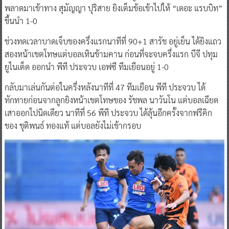
พลาดมาเข้าทาง สุมัญญา ปุริสาย ยิงเต็มข้อเข้าไปให้ “เดอะ แรบบิท”
ขึ้นนำ 1-0
ช่วงทดเวลาบาดเจ็บของครึ่งแรกนาทีที่ 90+1 สารัช อยู่เย็น ได้ยิงแถว
สองหน้าเขตโทษแต่บอลเหินข้ามคาน ก่อนที่จะจบครึ่งแรก บีจี ปทุม
ยูไนเต็ด ออกนำ พีที ประจวบ เอฟซี ทีมเยือนอยู่ 1-0
กลับมาเล่นกันต่อในครึ่งหลังนาทีที่ 47 ทีมเยือน พีที ประจวบ ได้
ทักทายก่อนจากลูกยิงหน้าเขตโทษของ รัชพล นาวันโน แต่บอลเฉียด
เสาออกไปนิดเดียว นาทีที่ 56 พีที ประจวบ ได้ลุ้นอีกครั้งจากฟรีคิก
ของ ชุติพนธ์ ทองแท้ แต่บอลยังไม่เข้ากรอบ