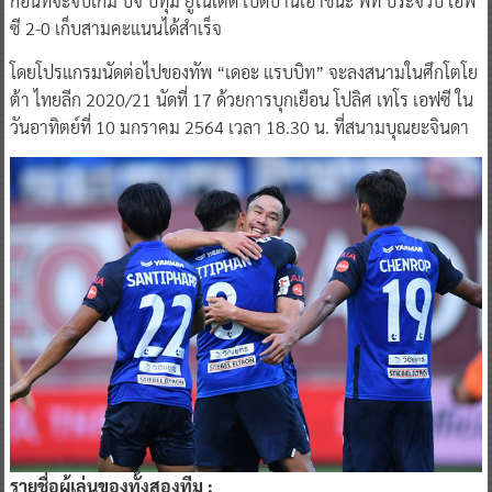
ก่อนที่จะจบเกม บีจี ปทุม ยูไนเต็ด เปิดบ้านเอาชนะ พีที ประจวบ เอฟ
ซี 2-0 เก็บสามคะแนนได้สำเร็จ
โดยโปรแกรมนัดต่อไปของทัพ “เดอะ แรบบิท” จะลงสนามในศึกโตโย
ต้า ไทยลีก 2020/21 นัดที่ 17 ด้วยการบุกเยือน โปลิศ เทโร เอฟซี ใน
วันอาทิตย์ที่ 10 มกราคม 2564 เวลา 18.30 น. ที่สนามบุณยะจินดา
รายชื่อผู้เล่นของทั้งสองทีม :