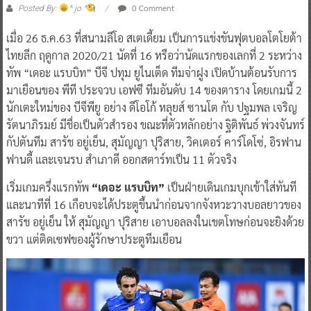
0 Comment
Posted By:
^ jo ^
เมื่อ 26 ธ.ค.63 ที่สนามลีโอ สเตเดี้ยม เป็นการแข่งขันฟุตบอลโตโยต้า
ไทยลีก ฤดูกาล 2020/21 นัดที่ 16 หรือว่านัดแรกของเลกที่ 2 ระหว่าง
ทัพ “เดอะ แรบบิท” บีจี ปทุม ยูไนเต็ด ทีมจ่าฝูง เปิดบ้านต้อนรับการ
มาเยือนของ พีที ประจวบ เอฟซี ทีมอันดับ 14 ของตาราง โดยเกมนี้ 2
นักเตะใหม่ของ บีจีพียู อย่าง ดีโอโก้ หลุยส์ ซานโต กับ ปฐมพล เจริญ
รัตนาภิรมย์ มีชื่อเป็นตัวสำรอง ขณะที่ตัวหลักอย่าง ฐิติพันธ์ พ่วงจันทร์
กัปตันทีม สารัช อยู่เย็น, สุมัญญา ปุริสาย, วิคเตอร์ คาร์โดโซ่, อิรฟาน
ฟานดี้ และเจนรบ สำเภาดี ออกสตาร์ทเป็น 11 ตัวจริง
เริ่มเกมครึ่งแรกทัพ
“เดอะ แรบบิท”
เป็นฝ่ายเดินเกมบุกเข้าใส่ทันที
และนาทีที่ 16 เกือบจะได้ประตูขึ้นนำก่อนจากจังหวะวางบอลยาวของ
สารัช อยู่เย็น ให้ สุมัญญา ปุริสาย เอาบอลลงในเขตโทษก่อนจะยิงด้วย
ขวา แต่ติดเซฟของผู้รักษาประตูทีมเยือน