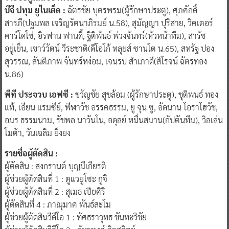
บีจี ปทุม ยูไนเต็ด :
ฉัตรชัย บุตรพรม(ผู้รักษาประตู), ศุภศักดิ์
สารภี(ปฐมพล เจริญรัตนาภิรมย์ น.58), สุมัญญา ปุริสาย, วิคเตอร์
คาร์โดโซ่, อิรฟาน ฟานดี้, ฐิติพันธ์ พ่วงจันทร์(หัวหน้าทีม), สารัช
อยู่เย็น, เชาว์วัตน์ วีระชาติ(ดีโอโก้ หลุยส์ ซานโต น.65), สหรัฐ ปอง
สุวรรณ, สันติภาพ จันทร์หง่อม, เจนรบ สำเภาดี(สิโรจน์ ฉัตรทอง
น.86)
พีที ประจวบ เอฟซี :
ขวัญชัย สุขล้อม (ผู้รักษาประตู), ชุติพนธ์ ทอง
แท้, เอียน แรมซีย์, พีฬาวัช อรรคธรรม, ยู จุน ซู, อัดนาน โอราโฮวัช,
อมร ธรรมนาม, รัชพล นาวันโน, อดุลย์ หมื่นสมาน(กัปตันทีม), วิลเล่น
โมต้า, วันเฉลิม ยิ่งยง
รายชื่อผู้ตัดสิน :
ผู้ตัดสิน : สงกรานต์ บุญมีเกียรติ
ผู้ช่วยผู้ตัดสินที่ 1 : ตูแวยูโซะ กูจิ
ผู้ช่วยผู้ตัดสินที่ 2 : สุเมธ เปียศิริ
ผู้ตัดสินที่ 4 : ภาณุมาศ พันธ์สะโม
ผู้ช่วยผู้ตัดสินวีดีโอ 1 : ทัศธราวุทธ ขันทะวิชัย