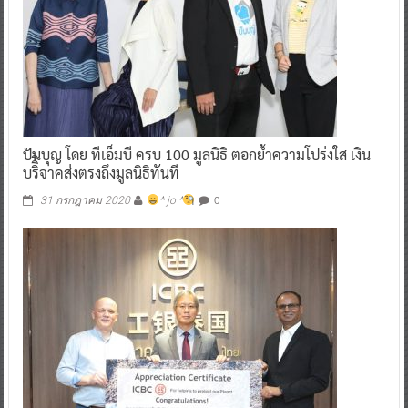
ปันบุญ โดย ทีเอ็มบี ครบ 100 มูลนิธิ ตอกย้ำความโปร่งใส เงิน
บริิิจาคส่งตรงถึงมูลนิธิทันที
0
31 กรกฎาคม 2020
^ jo ^