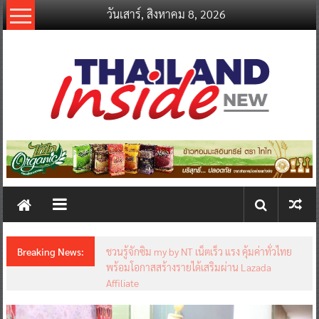
Skip
วันเสาร์, สิงหาคม 8, 2026
to
content
thailandinsidenew.com
Thailand
Inside
New
Breaking News:
ชวนรู้จักซิม my by NT เน็ตเร็ว แรง คุ้มค่าทั่วไทย
พร้อมโอกาสสร้างรายได้เสริมผ่าน Lazada
Affiliate