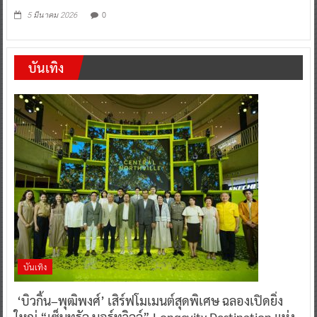
0
5 มีนาคม 2026
บันเทิง
บันเทิง
‘บิวกิ้น–พุฒิพงศ์’ เสิร์ฟโมเมนต์สุดพิเศษ ฉลองเปิดยิ่ง
ใหญ่ “เซ็นทรัล นอร์ทวิลล์” Longevity Destination แห่ง