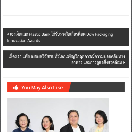
Post
เฮงเค็ลและ Plastic Bank ได้รับรางวัลเกียรติยศ Dow Packaging
Innovation Awards
navigation
เต็ดตรา แพ้ค เผยผลวิจัยพบทั่วโลกเผชิญวิกฤตการณ์ความปลอดภัยทาง
อาหาร และการดูแลสิ่งแวดล้อม
You May Also Like