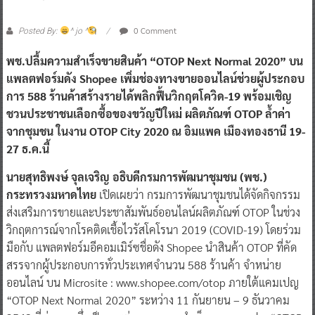
0 Comment
Posted By:
^ jo ^
พช.ปลื้มความสำเร็จขายสินค้า “OTOP Next Normal 2020” บน
แพลตฟอร์มดัง Shopee เพิ่มช่องทางขายออนไลน์ช่วยผู้ประกอบ
การ 588 ร้านค้าสร้างรายได้พลิกฟื้นวิกฤตโควิด-19 พร้อมเชิญ
ชวนประชาชนเลือกซื้อของขวัญปีใหม่ ผลิตภัณฑ์ OTOP ล้ำค่า
จากชุมชน ในงาน OTOP City 2020 ณ อิมแพค เมืองทองธานี 19-
27 ธ.ค.นี้
นายสุทธิพงษ์ จุลเจริญ อธิบดีกรมการพัฒนาชุมชน (พช.)
กระทรวงมหาดไทย
เปิดเผยว่า กรมการพัฒนาชุมชนได้จัดกิจกรรม
ส่งเสริมการขายและประชาสัมพันธ์ออนไลน์ผลิตภัณฑ์ OTOP ในช่วง
วิกฤตการณ์จากโรคติดเชื้อไวรัสโคโรนา 2019 (COVID-19) โดยร่วม
มือกับ แพลตฟอร์มอีคอมเมิร์ซชื่อดัง Shopee นำสินค้า OTOP ที่คัด
สรรจากผู้ประกอบการทั่วประเทศจำนวน 588 ร้านค้า จำหน่าย
ออนไลน์ บน Microsite : www.shopee.com/otop ภายใต้แคมเปญ
“OTOP Next Normal 2020” ระหว่าง 11 กันยายน – 9 ธันวาคม