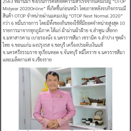
2563 ที่ผ่านมา ซึ่งเป็นการต่อยอดความสำเร็จจากแคมเปญ “OTOP
Midyear 2020Online” ที่เกิดขึ้นก่อนหน้า โดยภายหลังจบกิจกรรมมี
สินค้า OTOP จำหน่ายผ่านแคมเปญ “OTOP Next Normal 2020”
กว่า 6 หมื่นรายการ โดยมีทั้งของกินของใช้ที่มียอดจำหน่ายสูงสุด 10
รายการมาจากทุกภูมิภาค ได้แก่ ผ้าม่านผ้าฝ้าย จ.ลำพูน เสื่อกก
จ.มหาสารคาม เบาะรองนั่ง จ.นครราชสีมา เซรามิค จ.ลำปาง ชุดผ้า
ไทย จ.ขอนแก่น ผงปรุงรส จ.ชลบุรี เครื่องประดับเงินแท้
จ.นครศรีธรรมราช ทุเรียนทอด จ.จันทบุรี หมี่โคราช จ.นครราชสีมา
และเมล็ดกาแฟ จ.เชียงราย