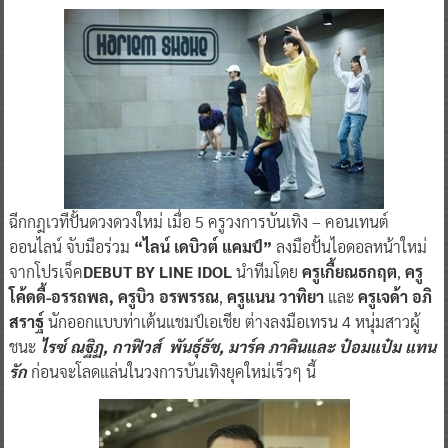
ฉีกกฎเวทีปั้นดวงดวงใหม่ เมื่อ 5 ครูวงการบันเทิง – คอนเทนต์
ออนไลน์ จับมือร่วม
“ไลน์ เดบิวต์ แคมป์”
ลงมือปั้นไอดอลหน้าใหม่
จากโปรเจ็ค
DEBUT BY LINE IDOL
นำทีมโดย
ครูเกี้ยณธกฤต
,
ครู
โค้ดดี้-อรรถพล, ครูบิว อรพรรณ
,
ครูแนน วาทิยา
และ
ครูเจด้า อภิ
สราฐ์
นักออกแบบท่าเต้นแชมป์เอเชีย ต่างลงมือเทรน 4 หนุ่มสาวผู้
ชนะ
ไรซ์ ณฐิฏ, กาฟิวส์ พันธุ์ธัช, มาร์ค ภาคินและ ป๋อมแป๋ม แทน
รัก
ก่อนจะโลดแล่นในวงการบันเทิงยุคใหม่เร็วๆ นี้