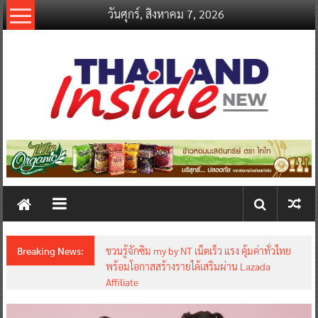
Skip
วันศุกร์, สิงหาคม 7, 2026
to
content
thailandinsidenew.com
Thailand
Inside
New
Breaking News:
ชวนรู้จักซิม my by NT เน็ตเร็ว แรง คุ้มค่าทั่วไทย
พร้อมโอกาสสร้างรายได้เสริมผ่าน Lazada
Affiliate