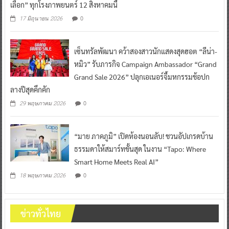
เลือก” ทุกโรงภาพยนตร์ 12 สิงหาคมนี้
0
17 มิถุนายน 2026
เซ็นทรัลพัฒนา คว้าสองสาวนักแสดงสุดฮอต “ลีน่า-
หมิว” รับภารกิจ Campaign Ambassador “Grand
Grand Sale 2026” ปลุกเอเนอร์จี้มหกรรมช้อปก
ลางปีสุดคึกคัก
0
29 พฤษภาคม 2026
“มาย ภาคภูมิ” เปิดห้องนอนลับ! ชวนอัปเกรดบ้าน
ธรรมดาให้สมาร์ทขั้นสุด ในงาน “Tapo: Where
Smart Home Meets Real AI”
0
18 พฤษภาคม 2026
ข่าวทั่วไทย