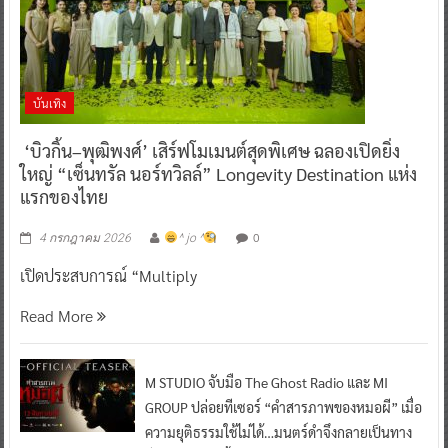
บันเทิง
‘บิวกิ้น–พุฒิพงศ์’ เสิร์ฟโมเมนต์สุดพิเศษ ฉลองเปิดยิ่ง
ใหญ่ “เซ็นทรัล นอร์ทวิลล์” Longevity Destination แห่ง
แรกของไทย
0
4 กรกฎาคม 2026
^ jo ^
เปิดประสบการณ์ “Multiply
Read More
M STUDIO จับมือ The Ghost Radio และ MI
GROUP ปล่อยทีเซอร์ “คำสารภาพของหมอผี” เมื่อ
ความยุติธรรมใช้ไม่ได้…มนตร์ดำจึงกลายเป็นทาง