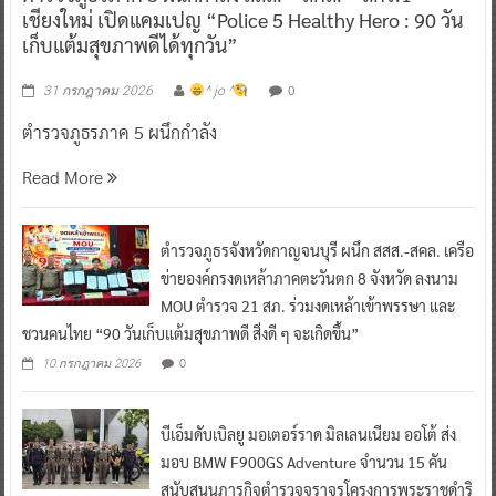
เชียงใหม่ เปิดแคมเปญ “Police 5 Healthy Hero : 90 วัน
เก็บแต้มสุขภาพดีได้ทุกวัน”
0
31 กรกฎาคม 2026
^ jo ^
ตำรวจภูธรภาค 5 ผนึกกำลัง
Read More
ตำรวจภูธรจังหวัดกาญจนบุรี ผนึก สสส.-สคล. เครือ
ข่ายองค์กรงดเหล้าภาคตะวันตก 8 จังหวัด ลงนาม
MOU ตำรวจ 21 สภ. ร่วมงดเหล้าเข้าพรรษา และ
ชวนคนไทย “90 วันเก็บแต้มสุขภาพดี สิ่งดี ๆ จะเกิดขึ้น”
0
10 กรกฎาคม 2026
บีเอ็มดับเบิลยู มอเตอร์ราด มิลเลนเนียม ออโต้ ส่ง
มอบ BMW F900GS Adventure จำนวน 15 คัน
สนับสนุนภารกิจตำรวจจราจรโครงการพระราชดำริ