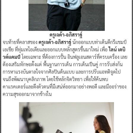
ครูเจด้า-อภิสราฐ์
จบท้ายที่คลาสของ
ครูเจด้า-อภิสราฐ์
นักออกแบบท่าเต้นดีกรีแชมป์
เอเชีย ที่ทุ่มเทไอเดียและออกแบบหลักสูตรขึ้นมาใหม่ เพื่อ
ไลน์ เดบิ
วต์แคมป์
โดยเฉพาะ ที่ต้องการปั้น อินฟลูเอนสตาร์ที่ครบเครื่อง เลย
ต้องเสริมทักษะตั้งแต่ พื้นฐานการเต้น การเต้นเป็นคู่ การรับส่งกัน
การหาแรงบันดาลใจจากศิลปินต้นแบบ และการปรับแอทติจูดไป
จนถึงพัฒนาบุคลิกภาพ โดยใช้หลักจิตวิทยา เพื่อให้ค้นพบ
คาแรคเตอร์และดึงตัวตนที่มีเสน่ห์ออกมาอย่างพอดี และมีออร่าของ
ความสุขออกมาจากข้างใน