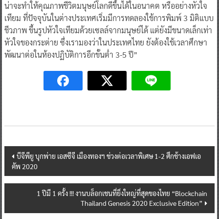
น่าจะทำให้คุณภาพชีวิตมนุษย์โลกดีขึ้นได้ในอนาคต หรืออย่างหัวใจ
เทียม ที่ปัจจุบันในต่างประเทศเริ่มมีการทดลองใช้การพิมพ์ 3 มิติแบบ
ชีวภาพ ขึ้นรูปหัวใจเทียมด้วยเซลล์จากมนุษย์ได้ แต่ยังมีขนาดเล็กเท่า
หัวใจของกระต่าย ซึ่งเรามองว่าในประเทศไทย ยังต้องใช้เวลาศึกษา
พัฒนาต่อในห้องปฏิบัติการอีกขั้นตํ่า 3-5 ปี”
Post
บีจีพียู บุกพ่าย เอสซีจี เมืองทองฯ ช่วงต่อเวลาพิเศษ 1-2 ศึกช้างเอฟเอ
คัพ 2020
navigation
1 ปีมี 1 ครั้ง !!! งานบล็อกเชนที่ยิ่งใหญ่ที่สุดของไทย “Blockchain
Thailand Genesis 2020 Exclusive Edition”