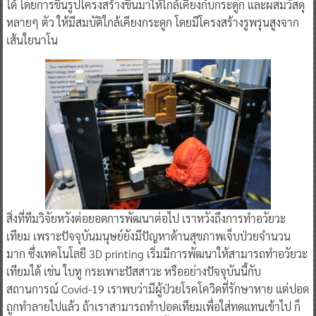
ได้ โดยการขึ้นรูปโครงสร้างขึ้นมาให้ใกล้เคียงกับกระดูก และผสมวัสดุ
หลายๆ ตัว ให้มีสมบัติใกล้เคียงกระดูก โดยมีโครงสร้างรูพรุนสูงจาก
เส้นใยนาโน
สิ่งที่ทีมวิจัยหวังต่อยอดการพัฒนาต่อไป เราหวังถึงการทำอวัยวะ
เทียม เพราะปัจจุบันมนุษย์ยังมีปัญหาด้านสุขภาพเจ็บป่วยจำนวน
มาก ซึ่งเทคโนโลยี 3D printing เริ่มมีการพัฒนาให้สามารถทำอวัยวะ
เทียมได้ เช่น ใบหู กระเพาะปัสสาวะ หรืออย่างปัจจุบันนี้กับ
สถานการณ์ Covid-19 เราพบว่ามีผู้ป่วยโรคโควิดที่รักษาหาย แต่ปอด
ถูกทำลายไปแล้ว ถ้าเราสามารถทำปอดเทียมเพื่อใส่ทดแทนเข้าไป ก็