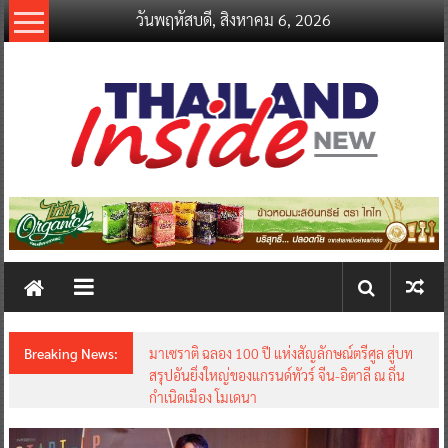
Skip
วันพฤหัสบดี, สิงหาคม 6, 2026
to
content
thailandinsidenew.com
Thailand
Inside
New
Breaking News:
มาเซราติ ฉลอง 100 ปี แห่งสัญลักษณ์ตรีศูล สู่บท
สรุปอันยิ่งใหญ่ของแกรนด์ทัวร์ จีน-อิตาลี ณ ถิ่น
กำเนิดเมือง โมเดนา