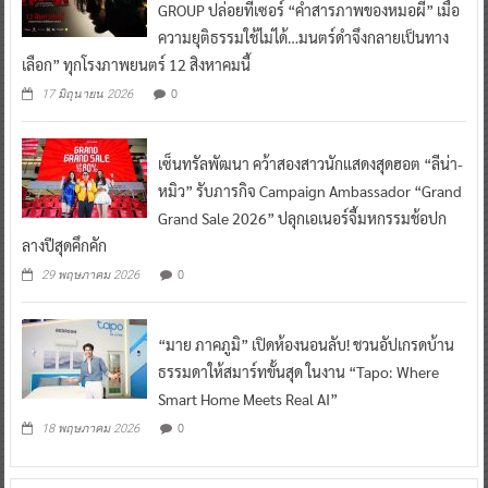
GROUP ปล่อยทีเซอร์ “คำสารภาพของหมอผี” เมื่อ
ความยุติธรรมใช้ไม่ได้…มนตร์ดำจึงกลายเป็นทาง
เลือก” ทุกโรงภาพยนตร์ 12 สิงหาคมนี้
0
17 มิถุนายน 2026
เซ็นทรัลพัฒนา คว้าสองสาวนักแสดงสุดฮอต “ลีน่า-
หมิว” รับภารกิจ Campaign Ambassador “Grand
Grand Sale 2026” ปลุกเอเนอร์จี้มหกรรมช้อปก
ลางปีสุดคึกคัก
0
29 พฤษภาคม 2026
“มาย ภาคภูมิ” เปิดห้องนอนลับ! ชวนอัปเกรดบ้าน
ธรรมดาให้สมาร์ทขั้นสุด ในงาน “Tapo: Where
Smart Home Meets Real AI”
0
18 พฤษภาคม 2026