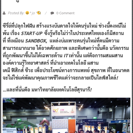
0 Comment
Posted By:
^ jo ^
ซีรี่ย์ที่ปลุกไฟฝัน
สร้างแรงบันดาลใจให้คนรุ่นใหม่
ช่วงนี้คงหนีไม่
พ้น
เรื่อง
START-UP
ซึ่งรู้หรือไม่ว่าในประเทศไทยเองก็มีสถาน
ที่
ที่เหมือน
SANDBOX,
แหล่งบ่มเพาะคนรุ่นใหม่ที่คนมีความ
สามารถมากมาย
ได้อวดศักยภาพ
และพิเศษกว่านั้นคือ
นวัตกรรม
ที่ถูกพัฒนาขึ้นไม่ได้เฉพาะด้าน
IT
เท่านั้น
แต่คือการผสมผสาน
องค์ความรู้วิทยาศาสตร์
ที่นำเอาเทคโนโลยี
ผสาน
เคมี
ฟิสิกส์
ชีวะ
เพื่อประโยชน์ทางการแพทย์
สุขภาพ
ที่ในอนาคต
จะไม่ใช่แค่พัฒนาคุณภาพชีวิตแต่ว่าจะกลายเป็นไลฟ์สไตล์
!
…
และที่นั่นคือ
มหาวิทยาลัยเทคโนโลยีสุรนารี
!