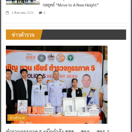
กลยุทธ์ “Move to A New Height”
0
4 สิงหาคม 2026
ข่าวตำรวจ
ข่าวตำรวจ
ตำรวจภูธรภาค 5 ผนึกกำลัง สสส. – สคล. – สคร.1