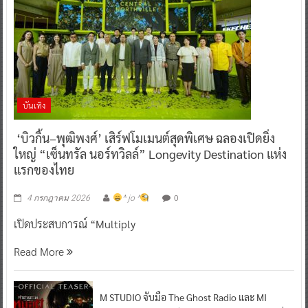
บันเทิง
‘บิวกิ้น–พุฒิพงศ์’ เสิร์ฟโมเมนต์สุดพิเศษ ฉลองเปิดยิ่ง
ใหญ่ “เซ็นทรัล นอร์ทวิลล์” Longevity Destination แห่ง
แรกของไทย
0
4 กรกฎาคม 2026
^ jo ^
เปิดประสบการณ์ “Multiply
Read More
M STUDIO จับมือ The Ghost Radio และ MI