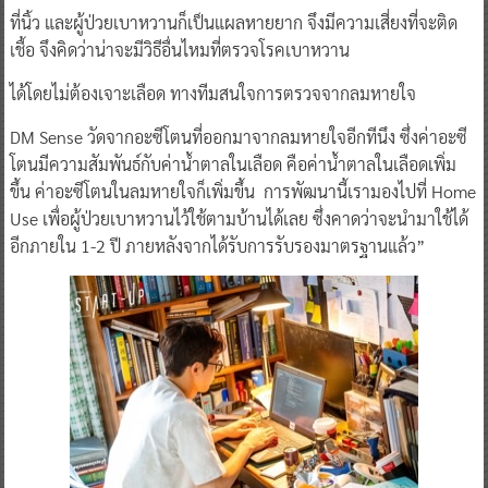
ที่นิ้ว และผู้ป่วยเบาหวานก็เป็นแผลหายยาก จึงมีความเสี่ยงที่จะติด
เชื้อ จึงคิดว่าน่าจะมีวิธีอื่นไหมที่ตรวจโรคเบาหวาน
ได้โดยไม่ต้องเจาะเลือด ทางทีมสนใจการตรวจจากลมหายใจ
DM Sense วัดจากอะซีโตนที่ออกมาจากลมหายใจอีกทีนึง ซึ่งค่าอะซี
โตนมีความสัมพันธ์กับค่าน้ำตาลในเลือด คือค่าน้ำตาลในเลือดเพิ่ม
ขึ้น ค่าอะซีโตนในลมหายใจก็เพิ่มขึ้น การพัฒนานี้เรามองไปที่ Home
Use เพื่อผู้ป่วยเบาหวานไว้ใช้ตามบ้านได้เลย ซึ่งคาดว่าจะนำมาใช้ได้
อีกภายใน 1-2 ปี ภายหลังจากได้รับการรับรองมาตรฐานแล้ว”