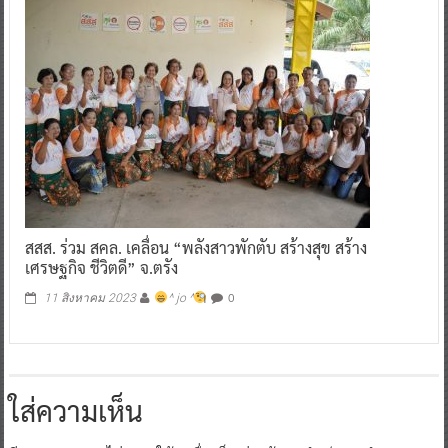
สสส. ร่วม สคล. เคลื่อน “พลังสาวพักตับ สร้างสุข สร้าง
เศรษฐกิจ ชีวิตดี” จ.ตรัง
0
11 สิงหาคม 2023
^ jo ^
ใส่ความเห็น