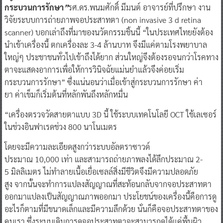
กระบวนการรักษา
”
รศ.ดร.พนมศักดิ์ มีมนต์ อาจารย์ที่ปรึกษา งาน
วิจัยระบบการถ่ายภาพจอประสาทตา (non invasive 3 d retina
scanner) บอกเล่าถึงที่มาของนวัตกรรมชิ้นนี้ “ในประเทศไทยยังต้อง
นำเข้าเครื่องนี้ ตกเครื่องละ 3-4 ล้านบาท จึงมีแค่ตามโรงพยาบาล
ใหญ่ๆ ประชาชนทั่วไปเข้าถึงได้ยาก ส่วนใหญ่จึงต้องรอจนกว่าโรคทาง
ตาจะแสดงอาการเพื่อให้การวินิจฉัยแม่นยำแล้วจึงค่อยเริ่ม
กระบวนการรักษา” ซึ่งแน่นอนว่าเมื่อเข้าสู่กระบวนการรักษา ค่า
ยา ค่าเข็มก็เริ่มต้นที่หลักพันถึงหลักหมื่น
“เครื่องตรวจวัดสายตาแบบ 3D นี้ ใช้ระบบเทคโนโลยี OCT ใช้เลเซอร์
ในช่วงอินฟาเรดช่วง 800 นาโนเมตร
โดยจะมีความละเอียดสูงกว่าระบบอัลตราซาวด์
ประมาณ 10,000 เท่า และสามารถถ่ายภาพลงได้ลึกประมาณ 2-
5 มิลลิเมตร ไม่ทำลายเนื้อเยื่อเซลล์สิ่งมีชีวิตจึงมีความปลอดภัย
สูง จากนั้นจะทำการแปลงสัญญาณที่สะท้อนกลับจากจอประสาทตา
ออกมาแปลงเป็นสัญญาณภาพออกมา ประโยชน์ของเครื่องนี้คือการดู
อะไรก็ตามที่มีขนาดเล็กและมีความลึกด้วย นั่นก็คือจอประสาทตาของ
คนเรา ซึ่งระบบเดิมการดูจอประสาทตาจะสามารถดูได้แค่พื้นผิว