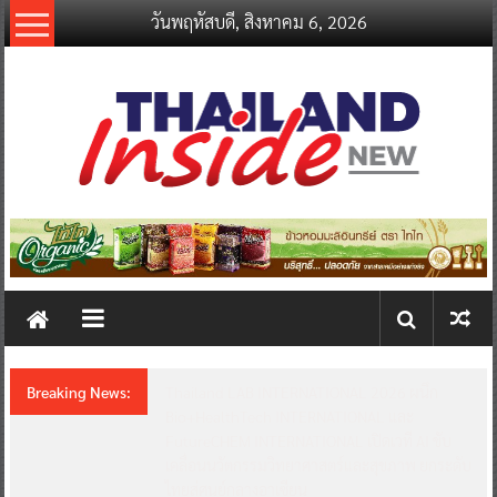
Skip
วันพฤหัสบดี, สิงหาคม 6, 2026
to
content
thailandinsidenew.com
Thailand
Inside
New
Breaking News:
Thailand LAB INTERNATIONAL 2026 ผนึก
Bio+HealthTech INTERNATIONAL และ
FutureCHEM INTERNATIONAL เปิดเวที AI ขับ
เคลื่อนนวัตกรรมวิทยาศาสตร์และสุขภาพ ยกระดับ
ไทยสู่ศูนย์กลางอาเซียน