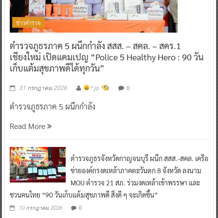
ข่าวตำรวจ
ตำรวจภูธรภาค 5 ผนึกกำลัง สสส. – สคล. – สคร.1
เชียงใหม่ เปิดแคมเปญ “Police 5 Healthy Hero : 90 วัน
เก็บแต้มสุขภาพดีได้ทุกวัน”
0
31 กรกฎาคม 2026
^ jo ^
ตำรวจภูธรภาค 5 ผนึกกำลัง
Read More
ตำรวจภูธรจังหวัดกาญจนบุรี ผนึก สสส.-สคล. เครือ
ข่ายองค์กรงดเหล้าภาคตะวันตก 8 จังหวัด ลงนาม
MOU ตำรวจ 21 สภ. ร่วมงดเหล้าเข้าพรรษา และ
ชวนคนไทย “90 วันเก็บแต้มสุขภาพดี สิ่งดี ๆ จะเกิดขึ้น”
0
10 กรกฎาคม 2026