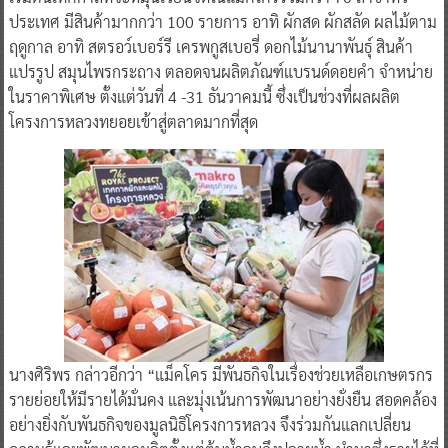
ประเทศ มีสินค้ามากกว่า 100 รายการ อาทิ ผักสด ผักสลัด ผลไม้ตาม
ฤดูกาล อาทิ สตรอว์เบอร์รี เครพกูสเบอรี่ ดอกไม้นานาพันธุ์ สินค้า
แปรรูป สมุนไพรกระถาง ตลอดจนผลิตภัณฑ์แบรนด์ดอยคำ จำหน่าย
ในราคาพิเศษ ตั้งแต่วันที่ 4 -31 ธันวาคมนี้ ซึ่งเป็นช่วงที่ผลผลิต
โครงการหลวงทยอยเข้าสู่ตลาดมากที่สุด
นางศิริพร กล่าวอีกว่า “แม็คโคร มีพันธกิจในเรื่องช่วยเหลือเกษตรกร
รายย่อยให้มีรายได้มั่นคง และมุ่งเน้นการพัฒนาอย่างยั่งยืน สอดคล้อง
อย่างยิ่งกับพันธกิจของมูลนิธิโครงการหลวง จึงร่วมกันแลกเปลี่ยน