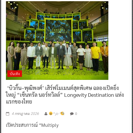
บันเทิง
‘บิวกิ้น–พุฒิพงศ์’ เสิร์ฟโมเมนต์สุดพิเศษ ฉลองเปิดยิ่ง
ใหญ่ “เซ็นทรัล นอร์ทวิลล์” Longevity Destination แห่ง
แรกของไทย
0
4 กรกฎาคม 2026
^ jo ^
เปิดประสบการณ์ “Multiply