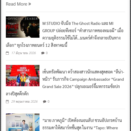
Read More
M STUDIO จับมือ The Ghost Radio และ MI
GROUP ปล่อยทีเซอร์ “คำสารภาพของหมอผี” เมื่อ
ความยุติธรรมใช้ไม่ได้…มนตร์ดำจึงกลายเป็นทาง
เลือก” ทุกโรงภาพยนตร์ 12 สิงหาคมนี้
0
17 มิถุนายน 2026
เซ็นทรัลพัฒนา คว้าสองสาวนักแสดงสุดฮอต “ลีน่า-
หมิว” รับภารกิจ Campaign Ambassador “Grand
Grand Sale 2026” ปลุกเอเนอร์จี้มหกรรมช้อปก
ลางปีสุดคึกคัก
0
29 พฤษภาคม 2026
“มาย ภาคภูมิ” เปิดห้องนอนลับ! ชวนอัปเกรดบ้าน
ธรรมดาให้สมาร์ทขั้นสุด ในงาน “Tapo: Where