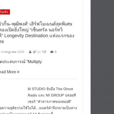
บันเทิง
ิวกิ้น–พุฒิพงศ์’ เสิร์ฟโมเมนต์สุดพิเศษ
องเปิดยิ่งใหญ่ “เซ็นทรัล นอร์ทวิ
ล์” Longevity Destination แห่งแรกของ
ทย
4 กรกฎาคม 2026
😁^ jo ^🧐
0
ิดประสบการณ์ “Multiply
ead More
M STUDIO จับมือ The Ghost
Radio และ MI GROUP ปล่อยที
เซอร์ “คำสารภาพของหมอผี”
ื่อความยุติธรรมใช้ไม่ได้…มนตร์ดำจึงกลายเป็นทาง