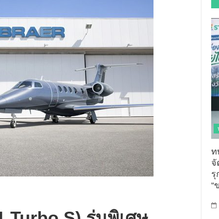
ท
จ
รุ
“
 Turbo S) รุ่นพิเศษ