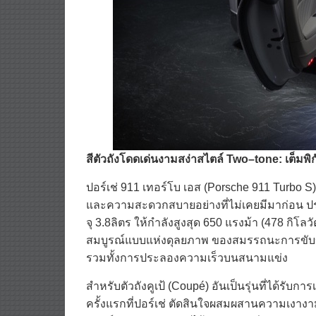
สีตัวถังโดดเด่นงามสง่าสไตล์
Two
–
to
ne
:
เต็มพิ
ปอร์เช่ 911 เทอร์โบ เอส (Porsche 911 Turbo S
และความสะดวกสบายอย่างที่ไม่เคยมีมาก่อน ป
จุ 3.8ลิตร ให้กำลังสูงสุด 650 แรงม้า (478 กิโล
สมบูรณ์แบบแห่งดุลยภาพ ของสมรรถนะการขับขี
รวมทั้งการประลองความเร็วบนสนามแข่ง
สำหรับตัวถังคูเป้ (Coupé) อันเป็นรุ่นที่ได้รับ
ครั้งแรกที่ปอร์เช่ ตัดสินใจผสมผสานความเงางา