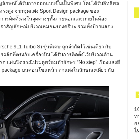
ญลักษณ์ได้รับการออกแบบขึ้นเป็นพิเศษ โดยได้รับอิทธิพล
ทรงสูง จากชุดแต่ง Sport Design package ของ
้รับการติดตั้งลงในจุดต่างๆทั้งภายนอกและภายในห้อง
ตราสัญลักษณ์บริเวณหมอนรองศรีษะ รวมทั้งป้ายแสดง
he 911 Turbo S) รุ่นพิเศษ ถูกจำกัดไว้เช่นเดียว กับ
ผลิตที่ตรงกับเครื่องบิน ได้รับการติดตั้งไว้บริเวณด้าน
ถ แผ่นปิดธรณีประตูพร้อมตัวอักษร “No step” เรืองแสงสี
no package บนคอนโซลหน้า ตกแต่งในลักษณะเดียว กับ
1
ท
ย
ไท