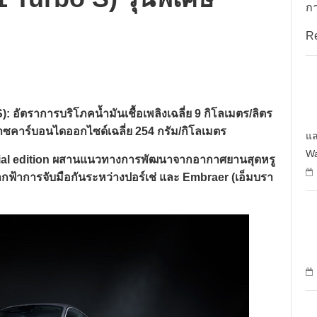
กา
R
: อัตราการบริโภคน้ำมันเชื้อเพลิงเฉลี่ย 9 กิโลเมตร/ลิตร
๊าซคาร์บอนไดออกไซด์เฉลี่ย 254 กรัม/กิโลเมตร
แล
Wa
pecial edition ผสานแนวทางการพัฒนาจากอากาศยานสุดหรู
ฟ้าการจับมือกันระหว่างปอร์เช่ และ Embraer (เอ็มบรา