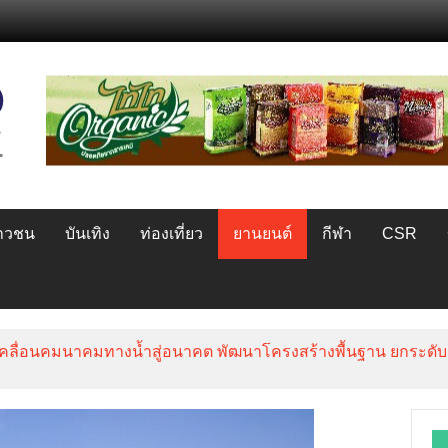
ยาวชน
บันเทิง
ท่องเที่ยว
ยานยนต์
กีฬา
CSR
าขับเคลื่อนคมนาคมทางน้ำสู่อนาคต พัฒนาโครงสร้างพื้นฐาน ยกระด