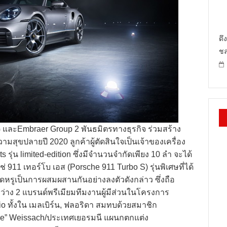
ดึ
ชล
AG และEmbraer Group 2 พันธมิตรทางธุรกิจ ร่วมสร้าง
สุขปลายปี 2020 ลูกค้าผู้ตัดสินใจเป็นเจ้าของเครื่อง
รุ่น limited-edition ซึ่งมีจำนวนจำกัดเพียง 10 ลำ จะได้
่ 911 เทอร์โบ เอส (Porsche 911 Turbo S) รุ่นพิเศษที่ได้
หรูเป็นการผสมผสานกันอย่างลงตัวดังกล่าว ซึ่งถือ
่าง 2 แบรนด์พรีเมียมทีมงานผู้มีส่วนในโครงการ
 ทั้งใน เมลเบิร์น, ฟลอริดา สมทบด้วยสมาชิก
che” Weissach/ประเทศเยอรมนี แผนกตกแต่ง