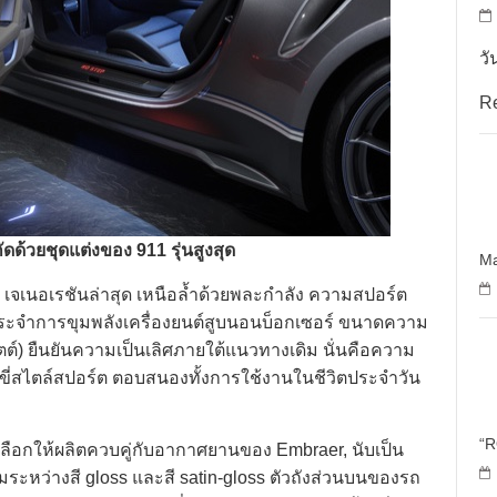
วั
R
กัดด้วยชุดแต่งของ
911
รุ่นสูงสุด
Ma
) เจเนอเรชันล่าสุด เหนือล้ำด้วยพละกำลัง ความสปอร์ต
ระจำการขุมพลังเครื่องยนต์สูบนอนบ็อกเซอร์ ขนาดความ
วัตต์) ยืนยันความเป็นเลิศภายใต้แนวทางเดิม นั่นคือความ
่สไตล์สปอร์ต ตอบสนองทั้งการใช้งานในชีวิตประจำวัน
“
การเลือกให้ผลิตควบคู่กับอากาศยานของ Embraer, นับเป็น
มระหว่างสี gloss และสี satin-gloss ตัวถังส่วนบนของรถ