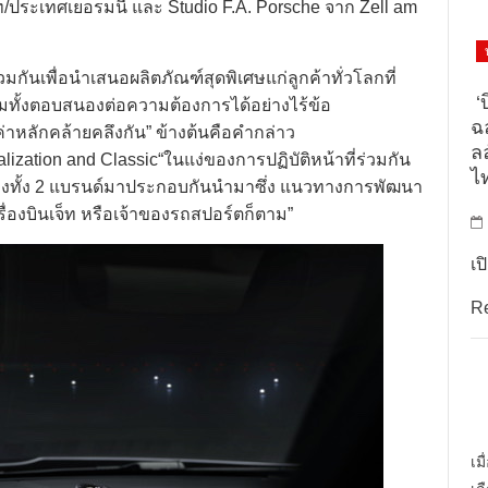
์ท/ประเทศเยอรมนี และ Studio F.A. Porsche จาก Zell am
กันเพื่อนำเสนอผลิตภัณฑ์สุดพิเศษแก่ลูกค้าทั่วโลกที่
‘บ
ทั้งตอบสนองต่อความต้องการได้อย่างไร้ข้อ
ฉล
ณค่าหลักคล้ายคลึงกัน” ข้างต้นคือคำกล่าว
ล
ization and Classic“ในแง่ของการปฏิบัติหน้าที่ร่วมกัน
ไ
องทั้ง 2 แบรนด์มาประกอบกันนำมาซึ่ง แนวทางการพัฒนา
รื่องบินเจ็ท หรือเจ้าของรถสปอร์ตก็ตาม”
เป
R
เม