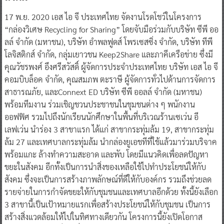
17 พ.ย. 2020 เอส ไอ จี ประเทศไทย จัดงานโรดโชว์ในโครงการ
“กล่องวิเศษ Recycling for Sharing” โดยจับมือร่วมกับบริษัท ซีพี ออ
ลล์ จำกัด (มหาชน), บริษัท อำพลฟูดส์ โพรเซสซิ่ง จำกัด, บริษัท ทีพี
โลจิสติกส์ จำกัด, กลุ่มเยาวชน Keep2Share และภาคีเครือข่าย ซึ่งมี
คุณวัชรพงศ์ อึงศรีสวัสดิ์ ผู้จัดการประจำประเทศไทย บริษัท เอส ไอ จี
คอมบิบล็อค จำกัด, คุณสมภพ ตะราษี ผู้จัดการทั่วไปด้านการจัดการ
สาธารณภัย, และConnext ED บริษัท ซีพี ออลล์ จำกัด (มหาชน)
พร้อมทีมงาน ร่วมเชิญชวนประชาชนในชุมชนต่าง ๆ พนักงาน
ออฟฟิศ รวมไปถึงนักเรียนนักศึกษาในพื้นที่บริเวณร้านเซเว่น อี
เลฟเว่น นำร่อง 3 สาขาแรก ได้แก่ สาขากระทุ่มล้ม 19, สาขากระทุ่ม
ล้ม 27 และเทศบาลกระทุ่มล้ม นำกล่องยูเอชทีที่ใช้แล้วมาร่วมบริจาค
พร้อมแกะ ล้างทำความสะอาด และพับ โดยมีแนวคิดเพื่อลดปัญหา
ขยะในสังคม อีกทั้งเป็นการนำสิ่งของเหลือใช้ไปทำประโยชน์ให้กับ
สังคม ซึ่งจะเป็นการสร้างภาพลักษณ์ที่ดีให้กับองค์กร รวมถึงช่วยลด
รายจ่ายในการกำจัดขยะให้กับชุมชนและเทศบาลอีกด้วย ทั้งนี้ยังเลือก
3 สาขานี้เป็นเป้าหมายแรกเพื่อสร้างประโยชน์ให้กับชุมชน เป็นการ
สร้างสิ่งแวดล้อมให้ไปในทิศทางเดียวกัน โครงการนี้ยังเปิดโอกาส