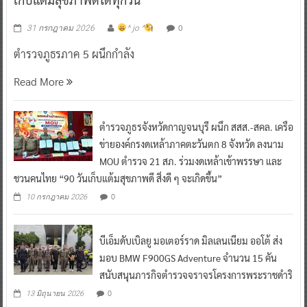
0
31 กรกฎาคม 2026
^ jo ^
ตำรวจภูธรภาค 5 ผนึกกำลัง
Read More
ตำรวจภูธรจังหวัดกาญจนบุรี ผนึก สสส.-สคล. เครือ
ข่ายองค์กรงดเหล้าภาคตะวันตก 8 จังหวัด ลงนาม
MOU ตำรวจ 21 สภ. ร่วมงดเหล้าเข้าพรรษา และ
ชวนคนไทย “90 วันเก็บแต้มสุขภาพดี สิ่งดี ๆ จะเกิดขึ้น”
0
10 กรกฎาคม 2026
บีเอ็มดับเบิลยู มอเตอร์ราด มิลเลนเนียม ออโต้ ส่ง
มอบ BMW F900GS Adventure จำนวน 15 คัน
สนับสนุนภารกิจตำรวจจราจรโครงการพระราชดำริ
0
13 มิถุนายน 2026