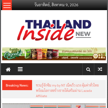
Skip
วันอาทิตย์, สิงหาคม 9, 2026
to
content
thailandinsidenew.com
Thailand
Inside
New
Breaking News:
ชวนรู้จักซิม my by NT เน็ตเร็ว แรง คุ้มค่าทั่วไทย
พร้อมโอกาสสร้างรายได้เสริมผ่าน Lazada
Affiliate