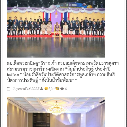
สมเด็จพระกนิษฐาธิราชเจ้า กรมสมเด็จพระเทพรัตนราชสุดาฯ
สยามบรมราชกุมารีทรงเปิดงาน “วันนักประดิษฐ์ ประจำปี
๒๕๖๘” น้อมรำลึกวันประวัติศาสตร์การทูลเกล้าฯ ถวายสิทธิ
บัตรการประดิษฐ์ “กังหันน้ำชัยพัฒนา”
0
2 กุมภาพันธ์ 2025
^ jo ^