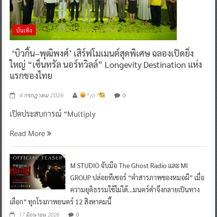
บันเทิง
‘บิวกิ้น–พุฒิพงศ์’ เสิร์ฟโมเมนต์สุดพิเศษ ฉลองเปิดยิ่ง
ใหญ่ “เซ็นทรัล นอร์ทวิลล์” Longevity Destination แห่ง
แรกของไทย
0
4 กรกฎาคม 2026
^ jo ^
เปิดประสบการณ์ “Multiply
Read More
M STUDIO จับมือ The Ghost Radio และ MI
GROUP ปล่อยทีเซอร์ “คำสารภาพของหมอผี” เมื่อ
ความยุติธรรมใช้ไม่ได้…มนตร์ดำจึงกลายเป็นทาง
เลือก” ทุกโรงภาพยนตร์ 12 สิงหาคมนี้
0
17 มิถุนายน 2026