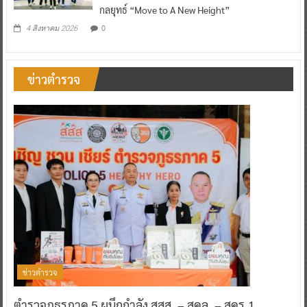
กลยุทธ์ “Move to A New Height”
0
4 สิงหาคม 2026
ข่าวตำรวจ
ข่าวตำรวจ
ตำรวจภูธรภาค 5 ผนึกกำลัง สสส. – สคล. – สคร.1