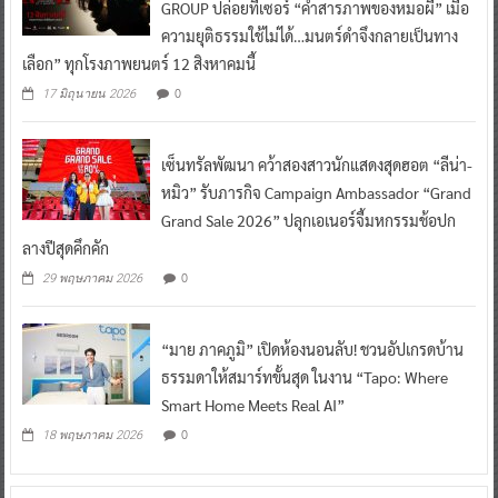
GROUP ปล่อยทีเซอร์ “คำสารภาพของหมอผี” เมื่อ
ความยุติธรรมใช้ไม่ได้…มนตร์ดำจึงกลายเป็นทาง
เลือก” ทุกโรงภาพยนตร์ 12 สิงหาคมนี้
0
17 มิถุนายน 2026
เซ็นทรัลพัฒนา คว้าสองสาวนักแสดงสุดฮอต “ลีน่า-
หมิว” รับภารกิจ Campaign Ambassador “Grand
Grand Sale 2026” ปลุกเอเนอร์จี้มหกรรมช้อปก
ลางปีสุดคึกคัก
0
29 พฤษภาคม 2026
“มาย ภาคภูมิ” เปิดห้องนอนลับ! ชวนอัปเกรดบ้าน
ธรรมดาให้สมาร์ทขั้นสุด ในงาน “Tapo: Where
Smart Home Meets Real AI”
0
18 พฤษภาคม 2026