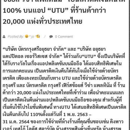
100% บนแอป “UTU” ที่ร้านค้ากว่า
20,000 แห่งทั่วประเทศไทย
0 Comment
Posted By:
^ jo ^
“บริษัท บัตรกรุงศรีอยุธยา จำกัด” และ “บริษัท อยุธยา
แคปปิตอล เซอร์วิสเซส จำกัด” ได้ร่วมกับ“UTU” ซึ่งเป็นบริษัทที่
ได้รับรางวัลในเรื่องแอปพลิเคชันบนมือถือ ได้มอบสิทธิพิเศษใน
การแลกคะแนน เป็นเครดิตเงินคืนได้ทันใจเมื่อใช้จ่ายด้วยบัตร
เครดิต เพียงลงทะเบียนกับทาง UTU และใช้จ่ายด้วยบัตรเครดิต
กรุงศรี และ บัตรเครดิต กรุงศรี เฟิร์สช้อยส์ วีซ่า แพลทินัม ที่ ร้าน
ค้ากว่า 20,000 แห่งในประเทศไทยที่เข้าร่วม เพื่อนำคะแนนแลก
เป็นเครดิตเงินคืนผ่านแอปพลิเคชันบนมือถือของคุณ สำหรับผู้ที่
เริ่มต้นใช้โปรโมชั่นพิเศษนี้ ทางUTU ได้เสนอสิทธิพิเศษเป็นเครดิต
เงินคืนกลับไป 110%ตั้งแต่วันที่ 1 พ.ย. 2563 –
31 ม.ค. 2564 ของการใช้จ่ายที่ห้างร้านที่คุณชื่นชอบเช่น คิงพาว
เวอร์ เทสโก้ โลตัส สตาร์บัค ห้างสรรพสินค้าเซ็นทรัล ห้างสรรพ