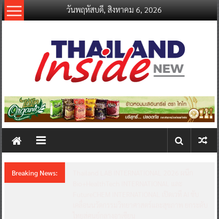
Skip
วันพฤหัสบดี, สิงหาคม 6, 2026
to
content
thailandinsidenew.com
Thailand
Inside
New
Breaking News:
Thailand LAB INTERNATIONAL 2026 ผนึก
Bio+HealthTech INTERNATIONAL และ
FutureCHEM INTERNATIONAL เปิดเวที AI ขับ
เคลื่อนนวัตกรรมวิทยาศาสตร์และสุขภาพ ยกระดับ
ไทยสู่ศูนย์กลางอาเซียน