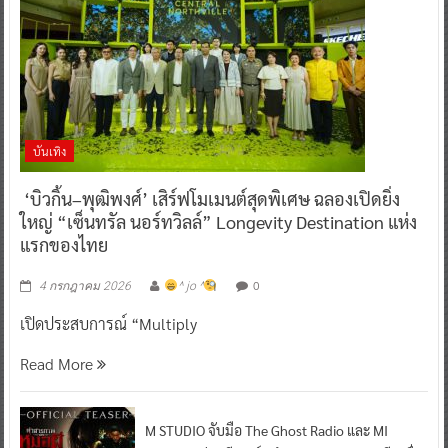
บันเทิง
‘บิวกิ้น–พุฒิพงศ์’ เสิร์ฟโมเมนต์สุดพิเศษ ฉลองเปิดยิ่ง
ใหญ่ “เซ็นทรัล นอร์ทวิลล์” Longevity Destination แห่ง
แรกของไทย
0
4 กรกฎาคม 2026
^ jo ^
เปิดประสบการณ์ “Multiply
Read More
M STUDIO จับมือ The Ghost Radio และ MI