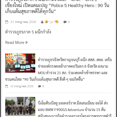
เชียงใหม่ เปิดแคมเปญ “Police 5 Healthy Hero : 90 วัน
เก็บแต้มสุขภาพดีได้ทุกวัน”
0
31 กรกฎาคม 2026
^ jo ^
ตำรวจภูธรภาค 5 ผนึกกำลัง
Read More
ตำรวจภูธรจังหวัดกาญจนบุรี ผนึก สสส.-สคล. เครือ
ข่ายองค์กรงดเหล้าภาคตะวันตก 8 จังหวัด ลงนาม
MOU ตำรวจ 21 สภ. ร่วมงดเหล้าเข้าพรรษา และ
ชวนคนไทย “90 วันเก็บแต้มสุขภาพดี สิ่งดี ๆ จะเกิดขึ้น”
0
10 กรกฎาคม 2026
บีเอ็มดับเบิลยู มอเตอร์ราด มิลเลนเนียม ออโต้ ส่ง
มอบ BMW F900GS Adventure จำนวน 15 คัน
สนับสนุนภารกิจตำรวจจราจรโครงการพระราชดำริ