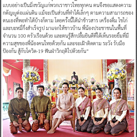
เเบบอย่างเป็นมิ่งขวัญเเก่พวกเราชาวไทยทุกคน ตนจึงขอเเสดงความ
กตัญญูต่อเเผ่นดิน เเม้จะเป็นส่วนที่ทำได้เล็กๆ ตามความสามารถของ
ตนเองที่พอทำได้บ้างก็ตาม โดยครั้งนี้ได้นำข้าวสาร เครื่องดื่ม ไขไก่
และบะหมี่กึ่งสำเร็จรูป มาแจกให้ชาวบ้าน พี่น้องประชาชนในพื้นที่
จำนวน 100 ครัวเรือนด้วย และตนรู้สึกปลื้มยินดีที่ได้เห็นรอยยิ้มที่มี
ความสุขของพี่น้องคนไทยด้วยกัน และจะเฝ้าติดตาม ระวัง รับมือ
ป้องกัน สู้กับโควิด-19 ฟันฝ่าวิกฤติไปด้วยกัน”