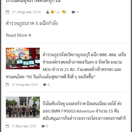
0
31 กรกฎาคม 2026
^ jo ^
ตำรวจภูธรภาค 5 ผนึกกำลัง
Read More
ตำรวจภูธรจังหวัดกาญจนบุรี ผนึก สสส.-สคล. เครือ
ข่ายองค์กรงดเหล้าภาคตะวันตก 8 จังหวัด ลงนาม
MOU ตำรวจ 21 สภ. ร่วมงดเหล้าเข้าพรรษา และ
ชวนคนไทย “90 วันเก็บแต้มสุขภาพดี สิ่งดี ๆ จะเกิดขึ้น”
0
10 กรกฎาคม 2026
บีเอ็มดับเบิลยู มอเตอร์ราด มิลเลนเนียม ออโต้ ส่ง
มอบ BMW F900GS Adventure จำนวน 15 คัน
สนับสนุนภารกิจตำรวจจราจรโครงการพระราชดำริ
0
13 มิถุนายน 2026