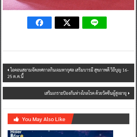
Post
ไอคอนสยามจัดเทศกาลกินเจมหากุศล เสริมบารมี สุขภาพดี วิถีบุญ 16-
25 ต.ค.นี้
navigation
เสริมเกราะป้องกันห่างไกลโรค ด้วยวัคซีนผู้สูงอายุ
You May Also Like