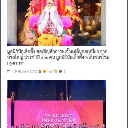
มูลนิธิป่อเต็กตึ๊ง ขอเชิญสักการะเจ้าแม่ลิ้มกอเหนี่ยว จาก
หาดใหญ่ ประจำปี 2569ณ มูลนิธิป่อเต็กตึ๊ง พลับพลาไชย
กรุงเทพฯ
0
16 มีนาคม 2026
^ jo ^