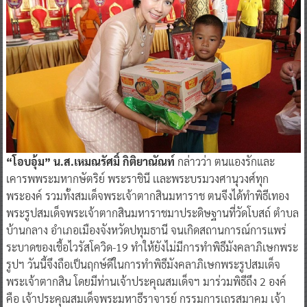
“โอบอุ้ม” น.ส.เหมณรัศมิ์ กิติยาณัณท์
กล่าวว่า ตนแองรักและ
เคารพพระมหากษัตริย์ พระราชินี เเละพระบรมวงศานุวงศ์ทุก
พระองค์ รวมทั้งสมเด็จพระเจ้าตากสินมหาราช ตนจีงได้ทำพิธีเทอง
พระรูปสมเด็จพระเจ้าตากสินมหาราชมาประดิษฐานที่วัดโบสถ์ ตำบล
บ้านกลาง อำเภอเมืองจังหวัดปทุมธานี จนเกิดสถานการณ์การแพร่
ระบาดของเชื้อไวรัสโควิด-19 ทำให้ยังไม่มีการทำพิธีมังคลาภิเษกพระ
รูปฯ วันนี้จึงถือเป็นฤกษ์ดีในการทำพิธีมังคลาภิเษกพระรูปสมเด็จ
พระเจ้าตากสิน โดยมีท่านเจ้าประคุณสมเด็จฯ มาร่วมพิธีถึง 2 องค์
คือ เจ้าประคุณสมเด็จพระมหาธีราจารย์ กรรมการเถรสมาคม เจ้า