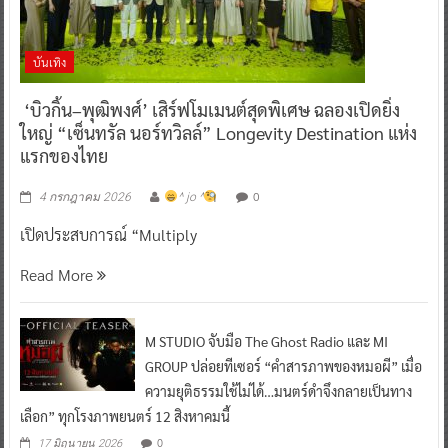
บันเทิง
‘บิวกิ้น–พุฒิพงศ์’ เสิร์ฟโมเมนต์สุดพิเศษ ฉลองเปิดยิ่ง
ใหญ่ “เซ็นทรัล นอร์ทวิลล์” Longevity Destination แห่ง
แรกของไทย
0
4 กรกฎาคม 2026
^ jo ^
เปิดประสบการณ์ “Multiply
Read More
M STUDIO จับมือ The Ghost Radio และ MI
GROUP ปล่อยทีเซอร์ “คำสารภาพของหมอผี” เมื่อ
ความยุติธรรมใช้ไม่ได้…มนตร์ดำจึงกลายเป็นทาง
เลือก” ทุกโรงภาพยนตร์ 12 สิงหาคมนี้
0
17 มิถุนายน 2026