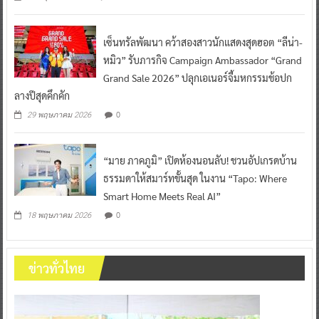
เซ็นทรัลพัฒนา คว้าสองสาวนักแสดงสุดฮอต “ลีน่า-
หมิว” รับภารกิจ Campaign Ambassador “Grand
Grand Sale 2026” ปลุกเอเนอร์จี้มหกรรมช้อปก
ลางปีสุดคึกคัก
0
29 พฤษภาคม 2026
“มาย ภาคภูมิ” เปิดห้องนอนลับ! ชวนอัปเกรดบ้าน
ธรรมดาให้สมาร์ทขั้นสุด ในงาน “Tapo: Where
Smart Home Meets Real AI”
0
18 พฤษภาคม 2026
ข่าวทั่วไทย