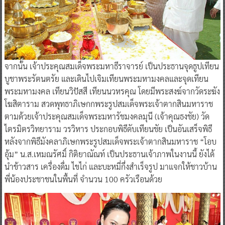
จากนั้น เจ้าประคุณสมเด็จพระมหาธีราจารย์ เป็นประธานจุดธูปเทียน
บูชาพระรัตนตรัย และเดินไปเจิมเทียนพระมหามงคลและจุดเทียน
พระมหามงคล เทียนวิปัสสี เทียนนวหรคุณ โดยมีพระสงฆ์จากวัดระฆัง
โฆสิตาราม สวดพุทธาภิเษกกพระรูปสมเด็จพระเจ้าตากสินมหาราช
ตามด้วยเจ้าประคุณสมเด็จพระมหารัชมงคลมุนี (เจ้าคุณธงชัย) วัด
ไตรมิตรวิทยาราม วรวิหาร ประกอบพิธีดับเทียนชัย เป็นอันเสร็จพิธี
หลังจากพิธีมังคลาภิเษกพระรูปสมเด็จพระเจ้าตากสินมหาราช “โอบ
อุ้ม” น.ส.เหมณรัศมิ์ กิติยาณัณท์ เป็นประธานเจ้าภาพในงานนี้ ยังได้
นำข้าวสาร เครื่องดื่ม ไขไก่ และบะหมี่กึ่งสำเร็จรูป มาแจกให้ชาวบ้าน
พี่น้องประชาชนในพื้นที่ จำนวน 100 ครัวเรือนด้วย