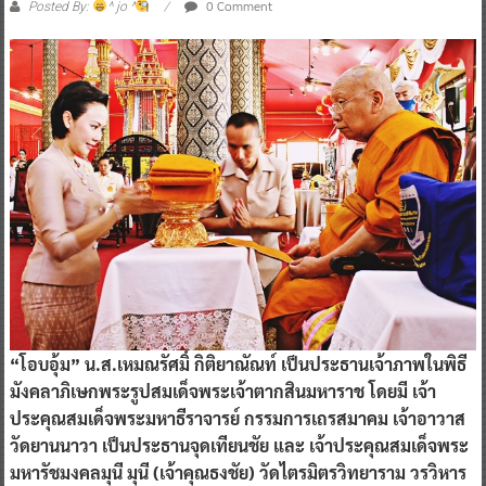
0 Comment
Posted By:
^ jo ^
“โอบอุ้ม” น.ส.เหมณรัศมิ์ กิติยาณัณท์ เป็นประธานเจ้าภาพในพิธี
มังคลาภิเษกพระรูปสมเด็จพระเจ้าตากสินมหาราช โดยมี เจ้า
ประคุณสมเด็จพระมหาธีราจารย์ กรรมการเถรสมาคม เจ้าอาวาส
วัดยานนาวา เป็นประธานจุดเทียนชัย และ เจ้าประคุณสมเด็จพระ
มหารัชมงคลมุนี มุนี (เจ้าคุณธงชัย) วัดไตรมิตรวิทยาราม วรวิหาร