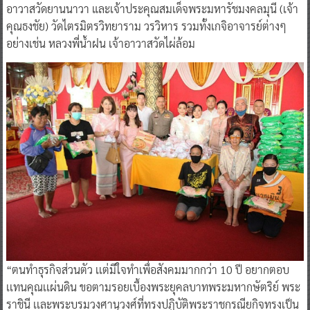
อาวาสวัดยานนาวา และเจ้าประคุณสมเด็จพระมหารัชมงคลมุนี (เจ้า
คุณธงชัย) วัดไตรมิตรวิทยาราม วรวิหาร รวมทั้งเกจิอาจารย์ต่างๆ
อย่างเช่น หลวงพี่น้ำฝน เจ้าอาวาสวัดไผ่ล้อม
“ตนทำธุรกิจส่วนตัว เเต่มีใจทำเพื่อสังคมมากกว่า 10 ปี อยากตอบ
เเทนคุณเเผ่นดิน ขอตามรอยเบื้องพระยุคลบาทพระมหากษัตริย์ พระ
ราชินี เเละพระบรมวงศานุวงศ์ที่ทรงปฏิบัติพระราชกรณียกิจทรงเป็น