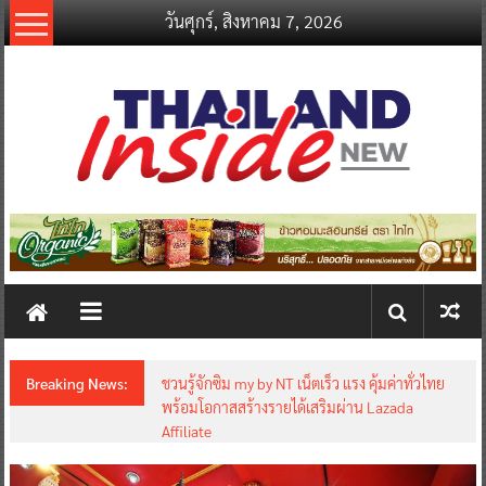
Skip
วันศุกร์, สิงหาคม 7, 2026
to
content
thailandinsidenew.com
Thailand
Inside
New
Breaking News:
ชวนรู้จักซิม my by NT เน็ตเร็ว แรง คุ้มค่าทั่วไทย
พร้อมโอกาสสร้างรายได้เสริมผ่าน Lazada
Affiliate