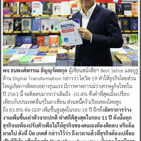
พจ ธนพงศ์พรรณ ธัญญรัตตกุล
ผู้เขียนหนังสือฯ Best Seller และกูรู
ด้าน Digital Transformation กล่าวว่า โควิด-19 ทำให้ธุรกิจโดยส่วน
ใหญ่เกิดการติดลบอย่างรุนแรง มีการคาดการณ์ว่าเศรษฐกิจไทยใน
ปี 2563 นี้ จะติดลบมากกว่าเดิมถึง -10.4% ซึ่งต่ำที่สุดเมื่อเปรียบ
เทียบกับประเทศอื่นๆในอาเซียน ส่วนหนี้ครัวเรือนของไทยสูง
ถึง 83.8% ต่อ GDP เพิ่มขึ้นสูงสุดในรอบ 18 ปี อีกทั้ง
อัตราการว่าง
งาน
เพิ่มขึ้นเท่าตัวจากปกติ ทำสถิติ
สูง
สุด
ในรอบ 11 ปี
ดังนั้นทุก
ธุรกิจจะต้องปรับตัว
เพื่อไม่ให้ธุรกิจของตนเองต้องติดลบ
หรือล้ม
หายไป
ดัง
ที่
บิล เกตส์
กล่าว
ไว้ว่า ถึงเวลา
แล้ว
ที่ธุรกิจต้อง
เปลี่ยน