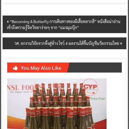
Post
“Becoming A Butterfly การเดินทางของผีเสื้อหลากสี” หนังสือน่าอ่าน
เข้าถึงความรู้จิตวิทยาง่ายๆ จาก “แมงมุมบุ๊ก”
navigation
วศ. ยกงานวิจัยจากหิ้งสู่ห้าง โชว์ 4 ผลงานได้ขึ้นบัญชีนวัตกรรมไทย
You May Also Like