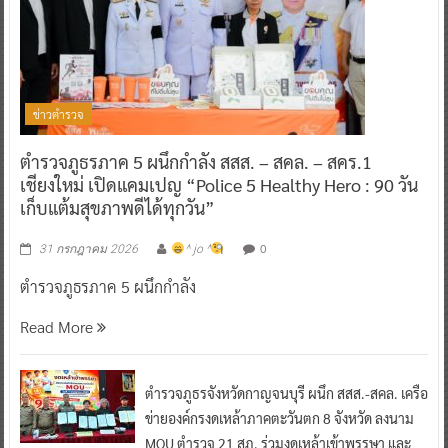
ข่าวตำรวจ
ตำรวจภูธรภาค 5 ผนึกกำลัง สสส. – สคล. – สคร.1
เชียงใหม่ เปิดแคมเปญ “Police 5 Healthy Hero : 90 วัน
เก็บแต้มสุขภาพดีได้ทุกวัน”
0
31 กรกฎาคม 2026
^ jo ^
ตำรวจภูธรภาค 5 ผนึกกำลัง
Read More
ตำรวจภูธรจังหวัดกาญจนบุรี ผนึก สสส.-สคล. เครือ
ข่ายองค์กรงดเหล้าภาคตะวันตก 8 จังหวัด ลงนาม
MOU ตำรวจ 21 สภ. ร่วมงดเหล้าเข้าพรรษา และ