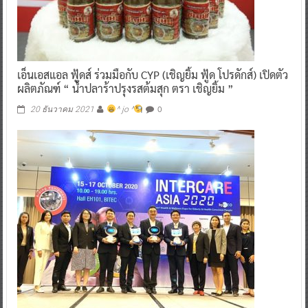
เอ็นเอสแอล ฟู้ดส์ ร่วมมือกับ CYP (เชิญยิ้ม ฟู้ด โปรดักส์) เปิดตัว
ผลิตภัณฑ์ “ น้ำปลาร้าปรุงรสต้มสุก ตรา เชิญยิ้ม ”
0
20 ธันวาคม 2021
^ jo ^