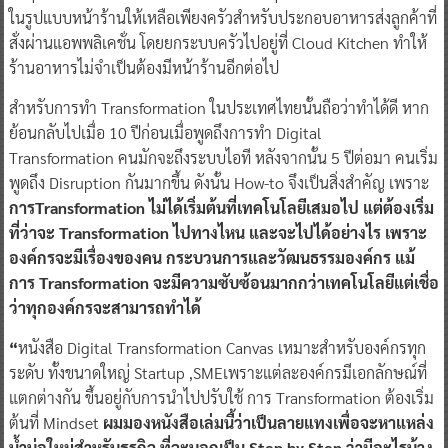
ในรูปแบบหน้าร้านให้เหลือเพียงครัวสำหรับประกอบอาหารส่งลูกค้าที่
สั่งผ่านแอพพลิเคชั่น โดยยกระบบครัวไปอยู่ที่ Cloud Kitchen ทำให้
ร้านอาหารไม่จำเป็นต้องมีหน้าร้านอีกต่อไป
​สำหรับการทำ Transformation ในประเทศไทยนั้นถือว่าทำได้ดี หาก
ย้อนกลับไปเมื่อ 10 ปีก่อนเมื่อพูดถึงการทำ Digital
Transformation คนมักจะถึงระบบไอที หลังจากนั้น 5 ปีต่อมา คนเริ่ม
พูดถึง Disruption กันมากขึ้น ดังนั้น How-to จึงเป็นสิ่งสำคัญ เพราะ
การ
Transformation
ไม่ได้เริ่ม
ต้น
ที่เทคโนโลยี
เสมอไป
แต่ต้องเริ่ม
ที่
ว่าจะ
Transformation
ไป
ทาง
ไหน
และ
จะไปได้อย่างไร เพราะ
องค์กรจะมีเรื่องของคน กระบวนการ
และวัฒนธรรมองค์กร แม้
การ
Transformation
จะมีความซับซ้อนมากกว่าเทคโนโลยีแต่เชื่อ
ว่าทุกองค์กร
จะสามารถ
ทำได้
“
หนังสือ Digital Transformation Canvas เหมาะสำหรับองค์กรทุก
ระดับ ทั้งขนาดใหญ่ Startup ,SMEเพราะแต่ละองค์กรมีเอกลักษณ์ที่
แตกต่างกัน ขึ้นอยู่กับการนำไปปรับใช้ การ Transformation ต้องเริ่ม
ต้นที่ Mindset
ผมมองหนังสือเล่มนี้ว่าเป็นลายแทงเพื่อจะหาแหล่ง
น้ำบ่อใหม่สำหรับธุรกิจ ที่จะบอกเป็น Step by Step ว่ามีอะไรบ้าง