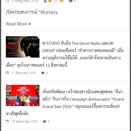
0
4 กรกฎาคม 2026
^ jo ^
เปิดประสบการณ์ “Multiply
Read More
M STUDIO จับมือ The Ghost Radio และ MI
GROUP ปล่อยทีเซอร์ “คำสารภาพของหมอผี” เมื่อ
ความยุติธรรมใช้ไม่ได้…มนตร์ดำจึงกลายเป็นทาง
เลือก” ทุกโรงภาพยนตร์ 12 สิงหาคมนี้
0
17 มิถุนายน 2026
เซ็นทรัลพัฒนา คว้าสองสาวนักแสดงสุดฮอต “ลีน่า-
หมิว” รับภารกิจ Campaign Ambassador “Grand
Grand Sale 2026” ปลุกเอเนอร์จี้มหกรรมช้อปก
ลางปีสุดคึกคัก
0
29 พฤษภาคม 2026