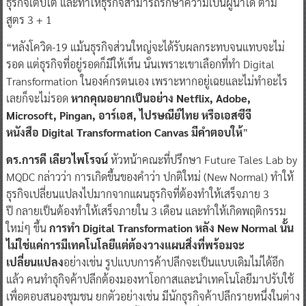
ธุรกิจเติบโต และทำให้ธุรกิจสามารถรักษาความเป็นผู้นำได้ ตาม
สูตร 3 + 1
​“หลังโควิด-19 แม้นธุรกิจส่วนใหญ่จะได้รับผลกระทบจนแทบจะไม่
รอด แต่ธุรกิจที่อยู่รอดก็มีให้เห็น นั่นเพราะเขาเลือกที่ทำ Digital
Transformation ในองค์กรตนเอง เพราะหากอยู่เฉยและไม่ทำอะไร
เลยก็จะไม่รอด
หากคุณอยากเป็นอย่าง Netflix, Adobe,
Microsoft, Pingan, อาร์เอส, ไปรษณีย์ไทย หรือเอสซีจี
หนังสือ Digital Transformation Canvas มีคำตอบให้
”​
ดร.การดี เลียวไพโรจน์
หัวหน้าคณะที่ปรึกษา Future Tales Lab by
MQDC กล่าวว่า การเกิดขึ้นของคำว่า ปกติใหม่ (New Normal) ทำให้
ธุรกิจเปลี่ยนแปลงไปมากจากแผนธุรกิจที่ต้องทำให้เสร็จภาย 3
ปี กลายเป็นต้องทำให้เสร็จภายใน 3 เดือน และทำให้เกิดพฤติกรรม
ใหม่ๆ ขึ้น
การทำ
Digital Transformation
หลัง
New Normal
นั้น
ไม่ใช่แค่การมีเทคโนโลยีแต่ต้องวาง
แผน
สิ่งที่พร้อมจะ
เปลี่ยนแปลง
อย่างเช่น รูปแบบการค้าปลีกจะเป็นแบบเดิมไม่ได้อีก
แล้ว คนทำธุกิจค้าปลีกต้องมองหาโอกาสและนำเทคโนโลยีมาปรับใช้
เพื่อตอบสนองชุมชน ยกตัวอย่างเช่น มีนักธุรกิจค้าปลีกรายหนึ่งในต่าง