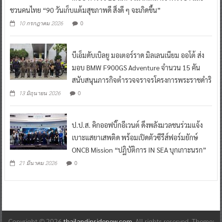
ชวนคนไทย “90 วันเก็บแต้มสุขภาพดี สิ่งดี ๆ จะเกิดขึ้น”
0
10 กรกฎาคม 2026
บีเอ็มดับเบิลยู มอเตอร์ราด มิลเลนเนียม ออโต้ ส่ง
มอบ BMW F900GS Adventure จำนวน 15 คัน
สนับสนุนภารกิจตำรวจจราจรโครงการพระราชดำริ
0
13 มิถุนายน 2026
ป.ป.ส. คิกออฟบิ๊กอีเวนต์ ดึงพลังมวลชนร่วมแจ้ง
เบาะแสยาเสพติด พร้อมเปิดตัวซีรีส์ฟอร์มยักษ์
ONCB Mission “ปฏิบัติการ IN SEA บุกเกาะนรก”
0
21 มีนาคม 2026
Copyright © 2026
thailandinsidenew.com
. All rights reserved. Theme: