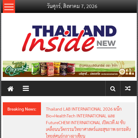
Skip
วันศุกร์, สิงหาคม 7, 2026
to
content
thailandinsidenew.com
Thailand
Inside
New
Breaking News:
Thailand LAB INTERNATIONAL 2026 ผนึก
Bio+HealthTech INTERNATIONAL และ
FutureCHEM INTERNATIONAL เปิดเวที AI ขับ
เคลื่อนนวัตกรรมวิทยาศาสตร์และสุขภาพ ยกระดับ
ไทยสู่ศูนย์กลางอาเซียน