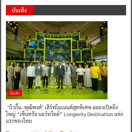
บันเทิง
บันเทิง
‘บิวกิ้น–พุฒิพงศ์’ เสิร์ฟโมเมนต์สุดพิเศษ ฉลองเปิดยิ่ง
ใหญ่ “เซ็นทรัล นอร์ทวิลล์” Longevity Destination แห่ง
แรกของไทย