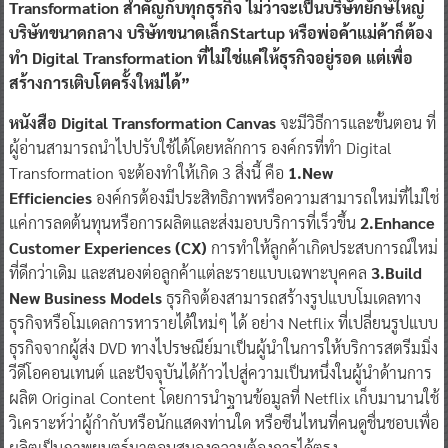
Transformation
สำคัญกับทุกธุรกิจ ไม่ว่าจะเป็นบริษัทยักษ์ใหญ่
บริษัทขนาดกลาง
บริษัทขนาดเล็ก
Sta
r
tup
หรือพ่อค้าแม่ค้า
ก็ต้อง
ทำ
Digital Transformation
ที่ไม่ใช่แค่ให้ธุรกิจอยู่รอด แต่เพื่อ
สร้างการเติบโตครั้งใหม่ได้
”
หนังสือ Digital Transformation Canvas
จะมีวิธีการและขั้นตอน ที่
ผู้อ่านสามารถนำไปปรับใช้ได้โดยหลักการ องค์กรที่ทำ Digital
Transformation จะต้องทำให้เกิด 3 สิ่งนี้ คือ
1.New
Efficiencies
องค์กรต้องมีประสิทธิภาพหรือความสามารถใหม่ที่ไม่ใช่
แค่การลดต้นทุนหรือการผลิตและส่งมอบบริการที่เร็วขึ้น
2.Enhance
Customer Experiences (CX)
การทำให้ลูกค้าเกิดประสบการณ์ใหม่
ที่ดีกว่าเดิม และสนองต่อลูกค้าแต่ละรายแบบเฉพาะบุคคล
3.Build
New Business Models
ธุรกิจต้องสามารถสร้างรูปแบบโมเดลทาง
ธุรกิจหรือโมเดลการหารายได้ใหม่ๆ ได้ อย่าง Netflix ที่เปลี่ยนรูปแบบ
ธุรกิจจากผู้ส่ง DVD ทางไปรษณีย์มาเป็นผู้นำในการให้บริการสตรีมมิ่ง
วีดีโอคอนเทนต์ และปัจจุบันได้ก้าวไปสู่ความเป็นหนึ่งในผู้นำด้านการ
ผลิต Original Content โดยการนำฐานข้อมูลที่ Netflix เก็บมานานใช้
วิเคราะห์ว่าผู้กำกับหรือนักแสดงท่านใด หรือซีนไหนที่คนดูชื่นชอบเพื่อ
ผลิตเป็นภาพยนตร์มาตอบสนองความต้องการได้ตรง