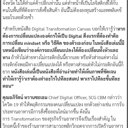
จังหวัด ไม่ได้ทำแค่ค้าปลีกเท่านั้น แต่ทำหน้าที่เป็นโลจิสติกส์ให้กับ
คนในพื้นที่ที่ต้องการสั่งซื้อสินค้า อันนี้ไม่ต้องลงทุนสร้างแอพพลิเคชั่
นอะไรเลยด้วยซ้ำ
​“สำหรับหนังสือ Digital Transformation Canvas บอกให้เรารู้ว่า
หาก
ต้องกา
รเปลี่ยนแปลงองค์กรให้เป็น Digital
สิ่งแรกที่ต้องทำคือ
การเปลี่ยน
mindset
หรือ วิธีคิด
ของตัวเองก่อน
ในหนังสือเล่มนี้มี
บทหนึ่ง
เขียน
ว่าองค์กรจะเปลี่ยนแปลงได้ต้องเปลี่ยนทั้งหัวและ
หาง
ถ้าหัวไม่ส่ายหางไม่กระดิกอันนี้ยากเลย หรือหัวส่ายแต่หางไม่
กระดิกยังพอมีทางเปลี่ยนแปลงได้ หรือหางส่ายแต่หัวไม่กระดิกอันนี้ก็
ยาก
หนังสือเล่มนี้เป็นหนังสือที่อ่านง่ายทำให้เห็นภาพที่ชัดเจน
ทำให้เรารู้ว่าเราต้องทำอะไร
ไปทีละ
สเตป
พาเราไปทีละขั้นทีละ
ตอน
”
คุณอภิรัตน์ หวานชะเอม
Chief Digital Officer, SCG CBM
กล่าวว่า
โควิด-19 ทำให้พฤติกรรมของคนเปลี่ยนแปลง ยกตัวอย่างเช่น การรับ
ประทานอาหารมีการสั่งซื้อออนไลน์มากขึ้น ดังนั้น
การ Transformation ของธุรกิจร้านอาหารจึงเป็นเรื่องสำคัญ ใน
วิกฤตนี้เจ้าของร้านอาหารสามารถพลิกวิกฤตจากการเปิดร้านอาหาร