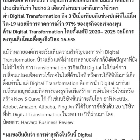
เป็นดิจิทัล หรือต้องทำ
Digital
Transform
ation
นั่นเอง โดยมีการ
ประเมินกันว่า ในช่วง
3
เดือนที่ผ่านมา เท่ากับการใช้เวลา
ทำ
Digital Transformation
ถึง
3
ปีเมื่อเทียบกับช่วงปกติที่ไม่มีโค
วิด
-19
และมีการคาดการณ์ว่า
97%
ของธุรกิจจะเร่งลงทุน
ด้าน
Digital Transformation
โดยตั้งแต่ปี
2020
– 2025
จะมีการ
ลงทุนเติบโตเฉลี่ยสูงถึงปีละ
16.5%
​แม้ว่าหลายองค์กรจะเริ่มเห็นความสำคัญของการทำ Digital
Transformation บ้างแล้ว แต่ที่ผ่านมาหลายองค์กรก็ยังติดปัญหาที่ยัง
ไม่เข้าใจว่า การTransformation ธุรกิจเป็น Digital ไม่ใช่แค่การ
เปลี่ยนแปลงเพียงการใช้เทคโนโลยีด้านไอที หรือการใช้ดิจิทัลมาร์เก็ต
ติ้งเท่านั้น แต่ Digital Transformation คือการนำ Digital มาช่วย
เปลี่ยนกลยุทธ์และทิศทางของธุรกิจเพื่อสร้างการเติบโตครั้งใหม่หรือ
สร้าง New S-Curve ได้ ดังเช่นบริษัทชั้นนำระดับโลก อาทิ Netflix,
Adobe, Amazon, Alibaba, Ping An ที่ได้รับการจัดอันดับ 20 บริษัท
ที่ทำ Digital Transformation ในรอบ 10 ปีที่ผ่านมา โดย
นิตยสาร Harvard Business Review
“
ผม
ขอยืนยัน
ว่า
การทำ
ธุรกิจ
ใน
วันนี้
Digital