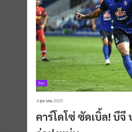
กีฬา
4 ตุลาคม 2020
คาร์โดโซ่ ซัดเบิ้ล! บีจ
จ่าฝูงแน่น