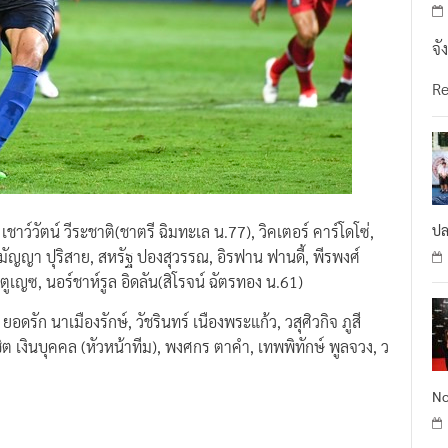
จั
R
ปล
 เชาว์วัตน์ วีระชาติ(ชาตรี ฉิมทะเล น.77), วิคเตอร์ คาร์โดโซ่,
, สุมัญญา ปุริสาย, สหรัฐ ปองสุวรรณ, อิรฟาน ฟานดี้, พีรพงศ์
 ตูเญซ, นอร์ชาห์รูล อิดลัน(สิโรจน์ ฉัตรทอง น.61)
อดรัก นาเมืองรักษ์, วัชรินทร์ เนืองพระแก้ว, วสุศิวกิจ ภูสี
ชิต เงินบุคคล (หัวหน้าทีม), พงศกร ตาคำ, เทพพิทักษ์ พูลจวง, ว
No