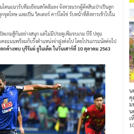
โดนแนวรับทีมเยือนสกัดล้มลง จังหวะแรกผู้ตัดสินเป่าเป็นลูก
กจุดโทษ และเป็น วิคเตอร์ คาร์โดโซ่ รับหน้าที่สังหารเข้าไปใน
ดเกมสู้กันอย่างสนุก แต่ไม่มีประตูเพิ่มจบเกม บีจี ปทุม
สามคะแนนพร้อมกับรั้งตำแหน่งจ่าฝูงต่อไป โดยโปรแกรมนัดต่อไป
ค้างพบ บุรีรัมย์ ยูไนเต็ด ในวันเสาร์ที่ 10 ตุลาคม 2563
น
ค
ม
นค
เท
1