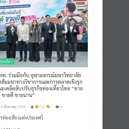
ท่องเที่ยว
ทท. ร่วมมือกับ จุฬาลงกรณ์มหาวิทยาลัย
ัดสัมมนาทางวิชาการและการตลาดเชิงรุก
ะเคล็ดลับปรับธุรกิจท่องเที่ยวไทย “ขาย
ด้ ขายดี ขายนาน”
0
5 สิงหาคม 2026
^ jo ^
รท่องเที่ยวแห่งประเทศไ
ead More