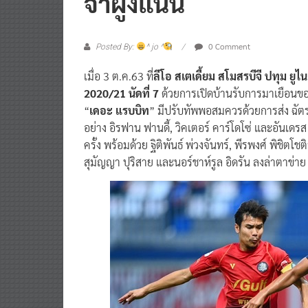
0 Comment
Posted By:
^ jo ^
เมื่อ 3 ต.ค.63 ที่
ลีโอ สเตเดี้ยม สโมสรบีจี ปทุม ยู
2020/21 นัดที่ 7
ด้วยการเปิดบ้านรับการมาเยือนขอ
“
เดอะ แรบบิท
” มีปรับทัพพอสมควรด้วยการส่ง ฉัต
อย่าง อิรฟาน ฟานดี้, วิคเตอร์ คาร์โดโซ่ และอันเด
ครั้ง พร้อมด้วย ฐิติพันธ์ พ่วงจันทร์, พีรพงศ์ พิชิตโช
สุมัญญา ปุริสาย และนอร์ชาห์รูล อิดรัน ลงล่าตาข่าย