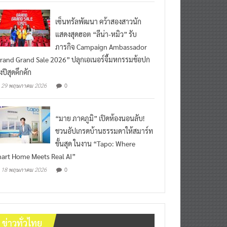
เซ็นทรัลพัฒนา คว้าสองสาวนัก
แสดงสุดฮอต “ลีน่า-หมิว” รับ
ภารกิจ Campaign Ambassador
rand Grand Sale 2026” ปลุกเอเนอร์จี้มหกรรมช้อปก
งปีสุดคึกคัก
0
29 พฤษภาคม 2026
“มาย ภาคภูมิ” เปิดห้องนอนลับ!
ชวนอัปเกรดบ้านธรรมดาให้สมาร์ท
ขั้นสุด ในงาน “Tapo: Where
art Home Meets Real AI”
0
18 พฤษภาคม 2026
ข่าวทั่วไทย