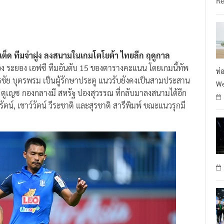
ไนเต็ด ทีมจ่าฝูง ลงสนามในเกมโตโยต้า ไทยลีก ฤดูกาล
ง ระยอง เอฟซี ทีมอันดับ 15 ของตารางคะแนน โดยเกมนี้ทัพ
ท่
รชัย บุตรพรม เป็นผู้รักษาประตู แนวรับยังคงเป็นสามประสาน
We
รส ตูเญซ กองกลางมี สหรัฐ ปองสุวรรณ ที่กลับมาลงสนามได้อีก
ติรัตน์, เชาว์วัตน์ วีระชาติ และสุรชาติ สารีพิมพ์ ขณะแนวรุกมี