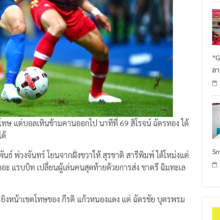
“G
ลา
ษ แต่บอลเหินข้ามคานออกไป นาทีที่ 69 สิโรจน์ ฉัตรทอง ได้
ด้
Sm
ติพันธ์ พ่วงจันทร์ โยนจากฝั่งขวาให้ สุรชาติ สารีพิมพ์ ได้โหม่งแต่
 เดอะ แรบบิท เปลี่ยนผู้เล่นคนสุดท้ายด้วยการส่ง ชาตรี ฉิมทะเล
รยิงหน้าเขตโทษของ กีรติ แก้วหนองแดง แต่ ฉัตรชัย บุตรพรม