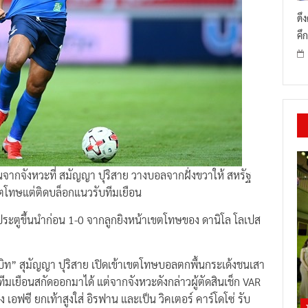
ดึ
คึก
นจากจังหวะที่ สมัญญา ปุริสาย วางบอลจากฝั่งขวาให้ สหรัฐ
เขตโทษแต่ติดบล็อกแนวรับทีมเยือน
ด้ประตูขึ้นนำก่อน 1-0 จากลูกยิงหน้าเขตโทษของ ดานิโล โลเปส
ท” สุมัญญา ปุริสาย เปิดเข้าเขตโทษบอลตกพื้นกระเด้งชนเสา
ีมเยือนสกัดออกมาได้ แต่จากจังหวะดังกล่าวผู้ตัดสินเช็ก VAR
 เอฟซี ยกเท้าสูงใส่ อิรฟาน และเป็น วิคเตอร์ คาร์โดโซ่ รับ