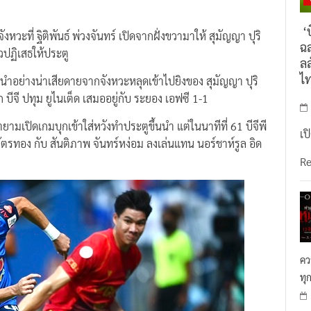
‘บ
งหวะที่ ฐิติพันธ์ พ่วงจันทร์ เปิดจากฝั่งขวามาให้ สุมัญญา ปุริ
ฉล
้วปฏิเสธให้ประตู
ลล
ไ
นำอย่างน่าเสียดายจากจังหวะหลุดเข้าไปยิงของ สุมัญญา ปุริ
 บีจี ปทุม ยูไนเต็ด เสมออยู่กับ ระยอง เอฟซี 1-1
ามเปิดเกมบุกเข้าใส่หวังทำประตูขึ้นนำ แต่ในนาทีที่ 61 บีจีพี
เป
 ฉัตรทอง กับ สันติภาพ จันทร์หง่อม ลงเล่นแทน นอร์ชาห์รูล อิด
R
คว
ทุ