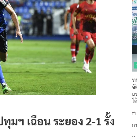
ท
จ
แน
ไ
ี ปทุมฯ เฉือน ระยอง 2-1 รั้ง
กา
R