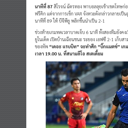
นาทีที่ 87
สิโรจน์ ฉัตรทอง พาบอลลุยเข้าเขตโทษก่อน
ฟรีคิก แต่จากการเช็ก VAR จังหวะดังกล่าวกลายเป็นลู
นาทีที่ 89 ให้ บีจีพียู พลิกขึ้นนำเป็น 2-1
ช่วงท้ายเกมทดเวลาบาดเจ็บ 6 นาที ทั้งสองทีมยังคงเปิ
ยูไนเต็ด เปิดบ้านเฉือนชนะ ระยอง เอฟซี 2-1 เก็บ
ของทัพ
“เดอะ แรบบิท” จะทำศึก “บิ๊กแมตช์” เกมตก
เวลา 19.00 น. ที่สนามลีโอ สเตเดี้ยม