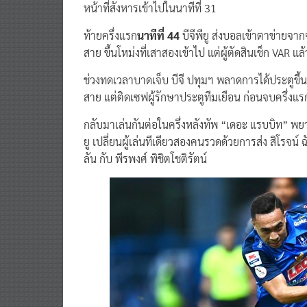
ท้ายครึ่งแรก
นาทีที่ 44
บีจีพียู ส่งบอลเข้าตาข่ายจากจั
สาย ขึ้นโหม่งที่เสาสองเข้าไป แต่ผู้ตัดสินเช็ก VAR แล
ช่วงทดเวลาบาดเจ็บ บีจี ปทุมฯ พลาดการได้ประตูขึ้น
สาย แต่ติดเซฟผู้รักษาประตูทีมเยือน ก่อนจบครึ่งแรก
กลับมาเล่นกันต่อในครึ่งหลังทัพ “เดอะ แรบบิท” พยาย
ยู เปลี่ยนผู้เล่นทีเดียวสองคนรวดด้วยการส่ง สิโรจน์
ลัน กับ พีรพงศ์ พิชิตโชติรัตน์