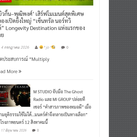
ิวกิ้น–พุฒิพงศ์’ เสิร์ฟโมเมนต์สุดพิเศษ
องเปิดยิ่งใหญ่ “เซ็นทรัล นอร์ทวิ
์” Longevity Destination แห่งแรกของ
ทย
0
4 กรกฎาคม 2026
^ jo ^
ิดประสบการณ์ “Multiply
ead More
M STUDIO จับมือ The Ghost
Radio และ MI GROUP ปล่อยที
เซอร์ “คำสารภาพของหมอผี” เมื่อ
ามยุติธรรมใช้ไม่ได้…มนตร์ดำจึงกลายเป็นทางเลือก”
กโรงภาพยนตร์ 12 สิงหาคมนี้
0
17 มิถุนายน 2026