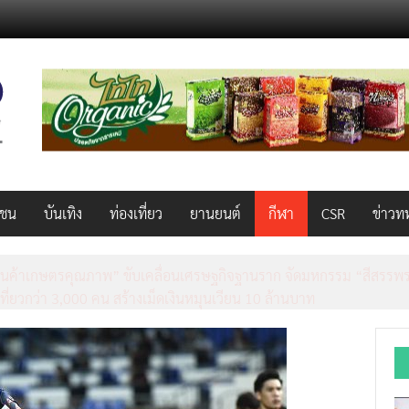
วชน
บันเทิง
ท่องเที่ยว
ยานยนต์
กีฬา
CSR
ข่าวท
็ว แรง คุ้มค่าทั่วไทยพร้อมโอกาสสร้างรายได้เสริมผ่าน Lazada Affiliate