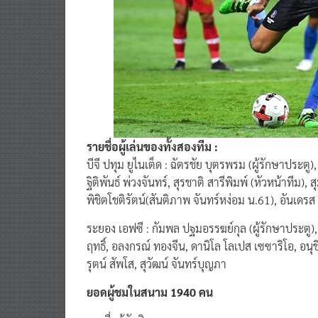
รายชื่อผู้เล่นของทั้งสองทีม :
บีจี ปทุม ยูไนเต็ด : ฉัตรชัย บุตรพรม (ผู้รักษาประตู),
ฐิติพันธ์ พ่วงจันทร์, สุรชาติ สารีพิมพ์ (หัวหน้าทีม)
พิชิตโชติรัตน์(สันติภาพ จันทร์หง่อม น.61), อันเดรส
ระยอง เอฟซี : กัมพล ปฐมอรรฆย์กุล (ผู้รักษาประตู), ย
ฤทธิ์, อลงกรณ์ ทองจีน, ดานิโล โลเปส เซซาริโอ, อนุ
รุตน์ สัพโส, สุวัฒน์ จันทร์บุญภา
ยอดผู้ชมในสนาม 1940 คน
รายชื่อผู้ตัดสิน :