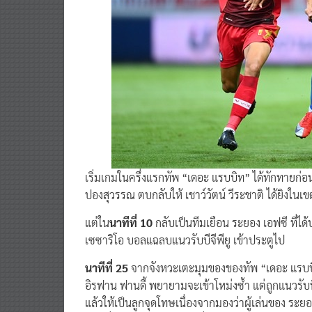
เริ่มเกมในครึ่งแรกทัพ “เดอะ แรบบิท” ได้ทักทายก่อ
ปองสุวรรณ ตบกลับให้ เชาว์วัตน์ วีระชาติ ได้ยิงใน
แต่ใน
นาทีที่ 10
กลับเป็นทีมเยือน ระยอง เอฟซี ที่ไ
เซซาริโอ บอลแฉลบแนวรับบีจีพียู เข้าประตูไป
นาทีที่ 25
จากจังหวะเตะมุมของของทัพ “เดอะ แรบบิ
อิรฟาน ฟานดี้ พยายามจะเข้าโหม่งซ้ำ แต่ถูกแนวรับท
แล้วให้เป็นลูกจุดโทษเนื่องจากมองว่าผู้เล่นของ ระยอง
หน้าที่สังหารเข้าไปในนาทีที่ 31