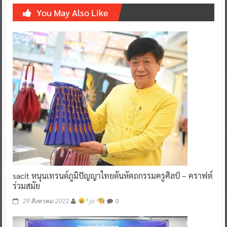
You May Also Like
sacit หนุนเทรนด์ภูมิปัญญาไทยดันหัตถกรรมครูศิลป์ – คราฟต์
ร่วมสมัย
0
29 สิงหาคม 2022
^ jo ^