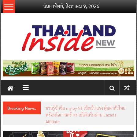
Skip
วันอาทิตย์, สิงหาคม 9, 2026
to
content
thailandinsidenew.com
Thailand
Inside
New
Breaking News:
ชวนรู้จักซิม my by NT เน็ตเร็ว แรง คุ้มค่าทั่วไทย
พร้อมโอกาสสร้างรายได้เสริมผ่าน Lazada
Affiliate