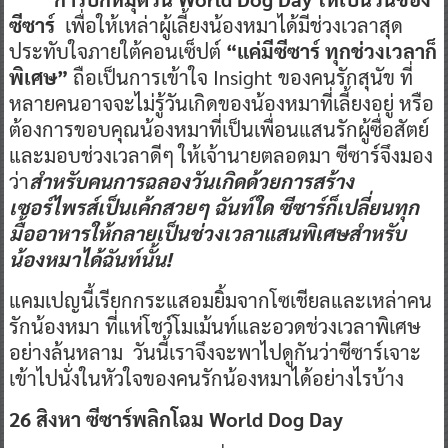
ซีซา
ร์
เพื่อให้เหล่าผู้เลี้ยงน้องหมาได้มีช่วงเวลาสุด
ประทับใจภายใต้คอนเซ็ปต์
“
แค่มีซีซา
ร์
ทุกช่วงเวลาก็
พิเศษ
”
ถือเป็นการเข้าใจ Insight ของคนรักสุนัข ที่
หลายคนอาจจะไม่รู้วันเกิดของน้องหมาที่เลี้ยงอยู่ หรือ
ต้องการขอบคุณน้องหมาที่เป็นเพื่อนแสนรักผู้ซื่อสัตย์
และมอบช่วงเวลาดีๆ ให้เจ้านายตลอดมา ซีซาร์จึงมอง
ว่า
สำหรับคนการ
ฉลอง
วันเกิดด้วยการสร้าง
เซอร์ไพ
รส์เป็นเค้กสวยๆ ฉันท์ใด ซีซา
ร์
ก็เปลี่ยนทุก
มื้ออาหารให้กลายเป็นช่วงเวลาแสนพิเศษ
สำหรับ
น้องหมาได้ฉันท์นั้น
!
แคมเปญนี้เรียกกระแสอมยิ้มจากโซเชียลและเหล่าคน
รักน้องหมา ที่แห่โชว์โมเม้นท์และอวดช่วงเวลาพิเศษ
อย่างล้นหลาม วันนี้เราจึงจะพาไปดูกันว่าซีซาร์เจาะ
เข้าไปนั่งในหัวใจของคนรักน้องหมาได้อย่างไรบ้าง
26
สิงหา ซีซา
ร์
พลิกโฉม
World Dog Day