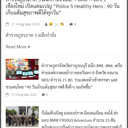
เชียงใหม่ เปิดแคมเปญ “Police 5 Healthy Hero : 90 วัน
เก็บแต้มสุขภาพดีได้ทุกวัน”
0
31 กรกฎาคม 2026
^ jo ^
ตำรวจภูธรภาค 5 ผนึกกำลัง
Read More
ตำรวจภูธรจังหวัดกาญจนบุรี ผนึก สสส.-สคล. เครือ
ข่ายองค์กรงดเหล้าภาคตะวันตก 8 จังหวัด ลงนาม
MOU ตำรวจ 21 สภ. ร่วมงดเหล้าเข้าพรรษา และ
ชวนคนไทย “90 วันเก็บแต้มสุขภาพดี สิ่งดี ๆ จะเกิดขึ้น”
0
10 กรกฎาคม 2026
บีเอ็มดับเบิลยู มอเตอร์ราด มิลเลนเนียม ออโต้ ส่ง
มอบ BMW F900GS Adventure จำนวน 15 คัน
สนับสนุนภารกิจตำรวจจราจรโครงการพระราชดำริ