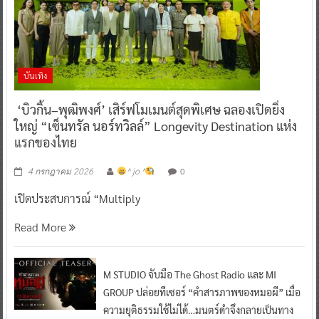
บันเทิง
‘บิวกิ้น–พุฒิพงศ์’ เสิร์ฟโมเมนต์สุดพิเศษ ฉลองเปิดยิ่ง
ใหญ่ “เซ็นทรัล นอร์ทวิลล์” Longevity Destination แห่ง
แรกของไทย
0
4 กรกฎาคม 2026
^ jo ^
เปิดประสบการณ์ “Multiply
Read More
M STUDIO จับมือ The Ghost Radio และ MI
GROUP ปล่อยทีเซอร์ “คำสารภาพของหมอผี” เมื่อ
ความยุติธรรมใช้ไม่ได้…มนตร์ดำจึงกลายเป็นทาง