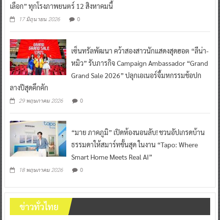
เลือก” ทุกโรงภาพยนตร์ 12 สิงหาคมนี้
0
17 มิถุนายน 2026
เซ็นทรัลพัฒนา คว้าสองสาวนักแสดงสุดฮอต “ลีน่า-
หมิว” รับภารกิจ Campaign Ambassador “Grand
Grand Sale 2026” ปลุกเอเนอร์จี้มหกรรมช้อปก
ลางปีสุดคึกคัก
0
29 พฤษภาคม 2026
“มาย ภาคภูมิ” เปิดห้องนอนลับ! ชวนอัปเกรดบ้าน
ธรรมดาให้สมาร์ทขั้นสุด ในงาน “Tapo: Where
Smart Home Meets Real AI”
0
18 พฤษภาคม 2026
ข่าวทั่วไทย