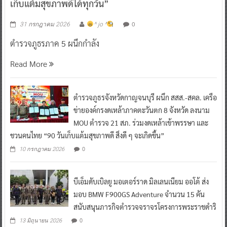
เก็บแต้มสุขภาพดีได้ทุกวัน”
0
31 กรกฎาคม 2026
^ jo ^
ตำรวจภูธรภาค 5 ผนึกกำลัง
Read More
ตำรวจภูธรจังหวัดกาญจนบุรี ผนึก สสส.-สคล. เครือ
ข่ายองค์กรงดเหล้าภาคตะวันตก 8 จังหวัด ลงนาม
MOU ตำรวจ 21 สภ. ร่วมงดเหล้าเข้าพรรษา และ
ชวนคนไทย “90 วันเก็บแต้มสุขภาพดี สิ่งดี ๆ จะเกิดขึ้น”
0
10 กรกฎาคม 2026
บีเอ็มดับเบิลยู มอเตอร์ราด มิลเลนเนียม ออโต้ ส่ง
มอบ BMW F900GS Adventure จำนวน 15 คัน
สนับสนุนภารกิจตำรวจจราจรโครงการพระราชดำริ
0
13 มิถุนายน 2026