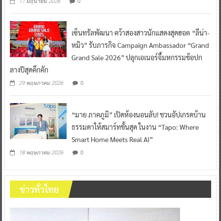
0
17 มิถุนายน 2026
เซ็นทรัลพัฒนา คว้าสองสาวนักแสดงสุดฮอต “ลีน่า-
หมิว” รับภารกิจ Campaign Ambassador “Grand
Grand Sale 2026” ปลุกเอเนอร์จี้มหกรรมช้อปก
ลางปีสุดคึกคัก
0
29 พฤษภาคม 2026
“มาย ภาคภูมิ” เปิดห้องนอนลับ! ชวนอัปเกรดบ้าน
ธรรมดาให้สมาร์ทขั้นสุด ในงาน “Tapo: Where
Smart Home Meets Real AI”
0
18 พฤษภาคม 2026
ข่าวทั่วไทย