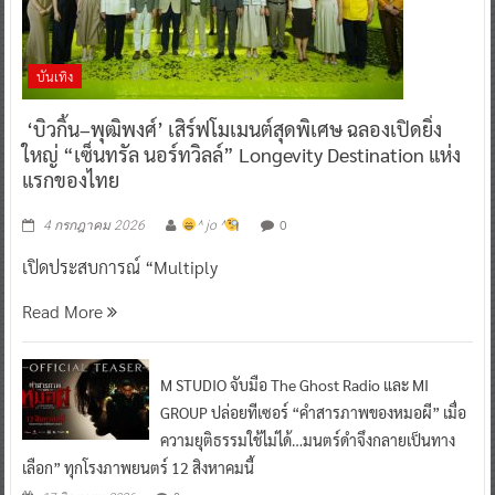
บันเทิง
‘บิวกิ้น–พุฒิพงศ์’ เสิร์ฟโมเมนต์สุดพิเศษ ฉลองเปิดยิ่ง
ใหญ่ “เซ็นทรัล นอร์ทวิลล์” Longevity Destination แห่ง
แรกของไทย
0
4 กรกฎาคม 2026
^ jo ^
เปิดประสบการณ์ “Multiply
Read More
M STUDIO จับมือ The Ghost Radio และ MI
GROUP ปล่อยทีเซอร์ “คำสารภาพของหมอผี” เมื่อ
ความยุติธรรมใช้ไม่ได้…มนตร์ดำจึงกลายเป็นทาง
เลือก” ทุกโรงภาพยนตร์ 12 สิงหาคมนี้