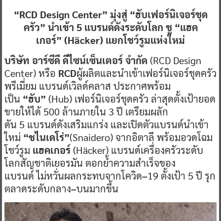
“RCD Design Center” มุ่งสู่ “ฮับเฟอร์นิเจอร์ชุด
ครัว” นำเข้า 5 แบรนด์ดังระดับโลก ชู “แฮค
เกอร์” (Häcker) แยกโชว์รูมแห่งใหม่
บริษัท อาร์ซีดี ดีไซน์เซ็นเตอร์ จำกัด
(RCD Design
Center)
หรือ
RCD
ผู้ผลิตและนำเข้าเฟอร์นิเจอร์ชุดครัว
พรีเมี่ยม แบรนด์เวิลด์คลาส ประกาศพร้อม
เป็น
“ฮับ”
(Hub)
เฟอร์นิเจอร์ชุดครัว ล่าสุดตั้งเป้ายอด
ขายให้ได้ 500 ล้านภายใน 3
ปี เตรียมผลัก
ดัน 5
แบรนด์ดังเสริมแกร่ง และเปิดตัวแบรนด์นำเข้า
ใหม่
“ชไนเดโร่”
(Snaidero)
จากอิตาลี
พร้อมอวดโฉม
โชว์รูม
แฮคเกอร์
(Häcker) แบรนด์เครื่องครัวระดับ
โลกสัญชาติเยอรมัน ตอกย้ำความสำเร็จของ
แบรนด์
ไม่หวั่นผลกระทบจากโควิด
–
19
ตั้งเป้า 5
ปี รุก
ตลาดระดับกลาง
–
บนมากขึ้น