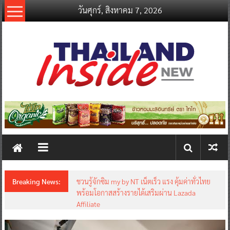
Skip
วันศุกร์, สิงหาคม 7, 2026
to
content
thailandinsidenew.com
Thailand
Inside
New
Breaking News:
ชวนรู้จักซิม my by NT เน็ตเร็ว แรง คุ้มค่าทั่วไทย
พร้อมโอกาสสร้างรายได้เสริมผ่าน Lazada
Affiliate