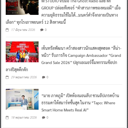
M STUDIO จับมือ The Ghost Radio และ MI
GROUP ปล่อยทีเซอร์ “คำสารภาพของหมอผี” เมื่อ
ความยุติธรรมใช้ไม่ได้…มนตร์ดำจึงกลายเป็นทาง
เลือก” ทุกโรงภาพยนตร์ 12 สิงหาคมนี้
0
17 มิถุนายน 2026
เซ็นทรัลพัฒนา คว้าสองสาวนักแสดงสุดฮอต “ลีน่า-
หมิว” รับภารกิจ Campaign Ambassador “Grand
Grand Sale 2026” ปลุกเอเนอร์จี้มหกรรมช้อปก
ลางปีสุดคึกคัก
0
29 พฤษภาคม 2026
“มาย ภาคภูมิ” เปิดห้องนอนลับ! ชวนอัปเกรดบ้าน
ธรรมดาให้สมาร์ทขั้นสุด ในงาน “Tapo: Where
Smart Home Meets Real AI”
0
18 พฤษภาคม 2026