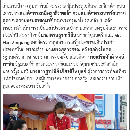
เย็นวานนี้ (10 กุมภาพันธ์ 2567) ณ ซุ้มประตูเฉลิมพระเกียรติฯ ถนน
เยาวราช
สมเด็จพระกนิษฐาธิราชเจ้า กรมสมเด็จพระเทพรัตนราช
สุดา ฯ สยามบรมราชกุมารี
ทรงพระกรุณาโปรดเกล้า ฯ เสด็จ
พระราชดำเนิน ทรงเป็นองค์ประธานเปิดงานเทศกาลตรุษจีนเยาวราช
ประจำปี 2567 โดยมี
นายเศรษฐา ทวีสิน
นายกรัฐมนตรี
H.E. Mr.
Han Zhiqiang
เอกอัครราชทูตสาธารณรัฐประชาชนจีนประจำ
ประเทศไทย พร้อมด้วย
นางสาวสุดาวรรณ หวังศุภกิจโกศล
รัฐมนตรีว่าการกระทรวงการท่องเที่ยวและกีฬา
นายเสริมศักดิ์ พงษ์
พานิช
รัฐมนตรีว่าการกระทรวงวัฒนธรรม รัฐมนตรีประจำสำนัก
นายกรัฐมนตรี
นางสาวฐาปนีย์ เกียรติไพบูลย์
ผู้ว่าการการท่องเที่ยว
แห่งประเทศไทย และผู้บริหารหน่วยงานภาครัฐและเอกชน ร่วมเฝ้า
ทูลละอองพระบาทรับเสด็จ