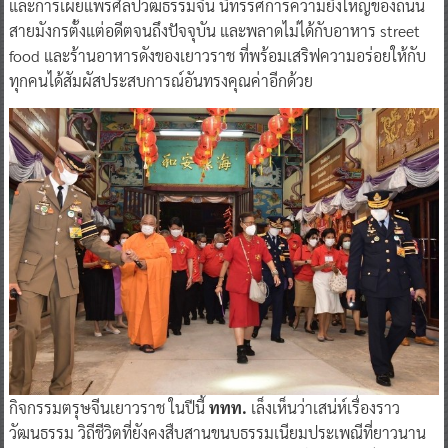
และการเผยแพร่ศิลปวัฒธรรมจีน นิทรรศการความยิ่งใหญ่ของถนน
สายมังกรตั้งแต่อดีตจนถึงปัจจุบัน และพลาดไม่ได้กับอาหาร street
food และร้านอาหารดังของเยาวราช ที่พร้อมเสริฟความอร่อยให้กับ
ทุกคนได้สัมผัสประสบการณ์อันทรงคุณค่าอีกด้วย
กิจกรรมตรุษจีนเยาวราช ในปีนี้
ททท.
เล็งเห็นว่าเสน่ห์เรื่องราว
วัฒนธรรม วิถีชีวิตที่ยังคงสืบสานขนบธรรมเนียมประเพณีที่ยาวนาน