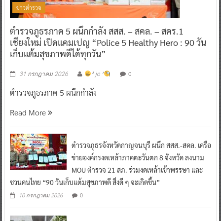
ข่าวตำรวจ
ตำรวจภูธรภาค 5 ผนึกกำลัง สสส. – สคล. – สคร.1
เชียงใหม่ เปิดแคมเปญ “Police 5 Healthy Hero : 90 วัน
เก็บแต้มสุขภาพดีได้ทุกวัน”
0
31 กรกฎาคม 2026
^ jo ^
ตำรวจภูธรภาค 5 ผนึกกำลัง
Read More
ตำรวจภูธรจังหวัดกาญจนบุรี ผนึก สสส.-สคล. เครือ
ข่ายองค์กรงดเหล้าภาคตะวันตก 8 จังหวัด ลงนาม
MOU ตำรวจ 21 สภ. ร่วมงดเหล้าเข้าพรรษา และ
ชวนคนไทย “90 วันเก็บแต้มสุขภาพดี สิ่งดี ๆ จะเกิดขึ้น”
0
10 กรกฎาคม 2026