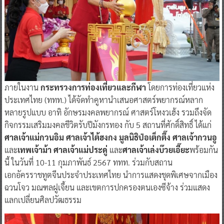
ภายในงาน
กระทรวงการท่องเที่ยวและกีฬา
โดยการท่องเที่ยวแห่ง
ประเทศไทย (ททท.) ได้จัดทำคูหานำเสนอศาสตร์พยากรณ์หลาก
หลายรูปแบบ อาทิ อักษรมงคลพยากรณ์ ศาสตร์โหงวเฮ้ง รวมถึงจัด
กิจกรรมเสริมมงคลชีวิตรับปีมังกรทอง กับ 5 สถานที่ศักดิ์สิทธิ์ ได้แก่
ศาลเจ้าแม่กวนอิม ศาลเจ้าไต้ฮงกง มูลนิธิป่อเต็กตึ๊ง ศาลเจ้ากวนอู
และ
เทพเจ้าม้า ศาลเจ้าแม่ประดู่
และ
ศาลเจ้าเล่งบ๊วยเอี๊ยะ
พร้อมกัน
นี้ ในวันที่ 10-11 กุมภาพันธ์ 2567 ททท. ร่วมกับสถาน
เอกอัครราชทูตจีนประจำประเทศไทย นำการแสดงชุดพิเศษจากเมือง
ฉวนโจว มณฑลฝูเจี้ยน และเขตการปกครองตนเองซีจ้าง ร่วมแสดง
แลกเปลี่ยนศิลปวัฒธรรม