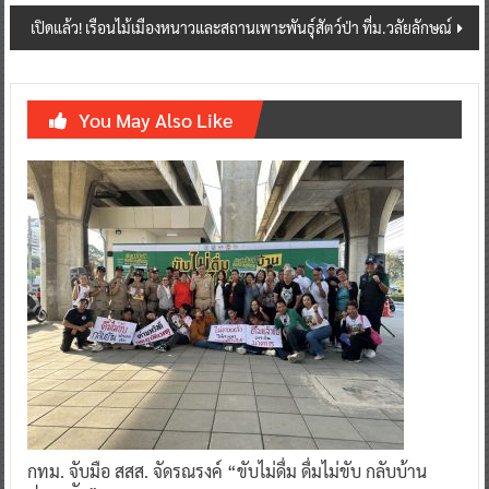
เปิดแล้ว! เรือนไม้เมืองหนาวและสถานเพาะพันธุ์สัตว์ป่า ที่ม.วลัยลักษณ์
You May Also Like
กทม. จับมือ สสส. จัดรณรงค์ “ขับไม่ดื่ม ดื่มไม่ขับ กลับบ้าน