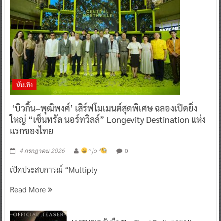
บันเทิง
‘บิวกิ้น–พุฒิพงศ์’ เสิร์ฟโมเมนต์สุดพิเศษ ฉลองเปิดยิ่ง
ใหญ่ “เซ็นทรัล นอร์ทวิลล์” Longevity Destination แห่ง
แรกของไทย
0
4 กรกฎาคม 2026
^ jo ^
เปิดประสบการณ์ “Multiply
Read More