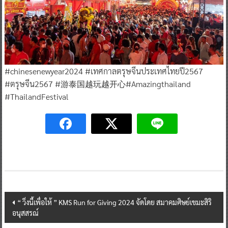
#chinesenewyear2024 #เทศกาลตรุษจีนประเทศไทยปี2567
#ตรุษจีน2567 #游泰国越玩越开心#Amazingthailand
#ThailandFestival
Post
“ วิ่งนี้เพื่อให้ ” KMS Run for Giving 2024 จัดโดย สมาคมศิษย์เขมะสิริ
อนุสสรณ์
navigation