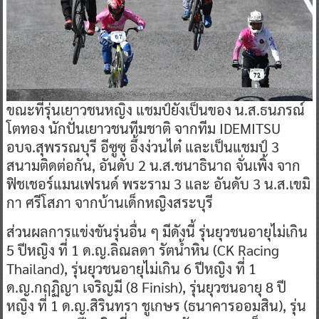
ขณะที่รุ่นเยาวชนหญิง แชมป์ยังเป็นของ น.ส.ธนภรณ์
โตทอง นักปั่นเยาวชนทีมชาติ จากทีม IDEMITSU
อบจ.สุพรรณบุรี อีซูซุ อึ้งง่วนไต๋ และเป็นแชมป์ 3
สนามติดต่อกัน, อันดับ 2 น.ส.ชนาธินาถ จั่นเพิ้ง จาก
ฟิชเชอร์แมนเฟรนด์ พระราม 3 และ อันดับ 3 น.ส.เขมิ
กา ศรีโสภา จากบ้านเด็กหญิงสระบุรี
ส่วนผลการแข่งขันรุ่นอื่น ๆ มีดังนี้ รุ่นยุวชนอายุไม่เกิน
5 ปีหญิง ที่ 1 ด.ญ.ลิณลดา รัตน้ำหิน (CK Racing
Thailand), รุ่นยุวชนอายุไม่เกิน 6 ปีหญิง ที่ 1
ด.ญ.กฤฏิญา เจริญมี (8 Finish), รุ่นยุวชนอายุ 8 ปี
หญิง ที่ 1 ด.ญ.สิรินทรา ชูเกษร (ธนาคารออมสิน), รุ่น