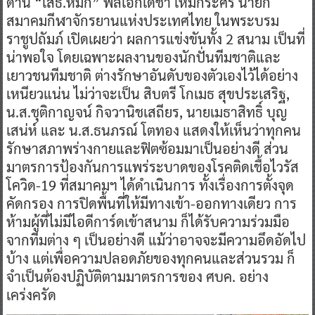
ด้าน “เสธ.หมึก” พลเอกเดชา เหมกระศรี นายก
สมาคมกีฬาจักรยานแห่งประเทศไทย ในพระบรม
ราชูปถัมภ์ เปิดเผยว่า ผลการแข่งขันทั้ง 2 สนาม เป็นที่
น่าพอใจ โดยเฉพาะผลงานของนักปั่นทีมชาติและ
เยาวชนทีมชาติ ต่างรักษาอันดับของตัวเองไว้ได้อย่าง
เหนียวแน่น ไม่ว่าจะเป็น สิบตรี โกเมธ สุขประเสริฐ,
น.ส.ชุติกาญจน์ กิจวานิชเสถียร, นายเมธาสิทธิ์ บุญ
เสน่ห์ และ น.ส.ธนภรณ์ โตทอง แสดงให้เห็นว่าทุกคน
รักษาสภาพร่างกายและฟิตซ้อมมาเป็นอย่างดี ส่วน
มาตรการป้องกันการแพร่ระบาดของโรคติดเชื้อไวรัส
โควิด-19 ที่สมาคมฯ ได้ดำเนินการ ทั้งเรื่องการตั้งจุด
คัดกรอง การปิดพื้นที่ให้มีทางเข้า-ออกทางเดียว การ
ห้ามผู้ที่ไม่มีไอดีการ์ดเข้าสนาม ก็ได้รับความร่วมมือ
จากทีมต่าง ๆ เป็นอย่างดี แม้ว่าอาจจะมีความอึดอัดไป
บ้าง แต่เพื่อความปลอดภัยของทุกคนและส่วนรวม ก็
จำเป็นต้องปฏิบัติตามมาตรการของ ศบค. อย่าง
เคร่งครัด