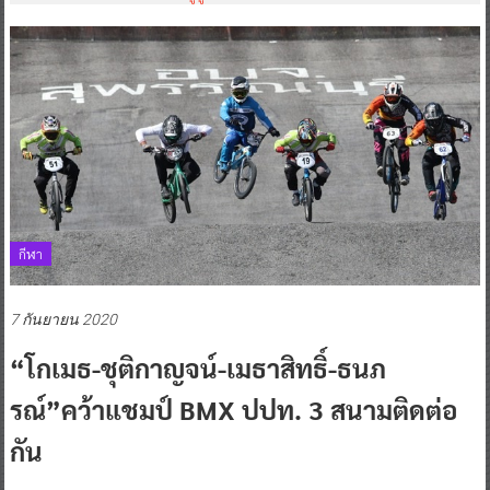
กีฬา
7 กันยายน 2020
“โกเมธ-ชุติกาญจน์-เมธาสิทธิ์-ธนภ
รณ์”คว้าแชมป์ BMX ปปท. 3 สนามติดต่อ
กัน