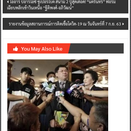
Post
โออาร์ บีอาร์ไอซี ซูเปอร์ไบค์ สนาม 2 บู๊สุดเดือด! “นครินทร์” ฟอร์ม
เฉียบพลิกเข้าวินเหนือ “ฐิติพงศ์-อภิวัฒน์”
navigation
รายงานข้อมูลสถานการณ์การติดเชื้อโควิด-19 ณ วันจันทร์ที่ 7 ก.ย. 63
You May Also Like