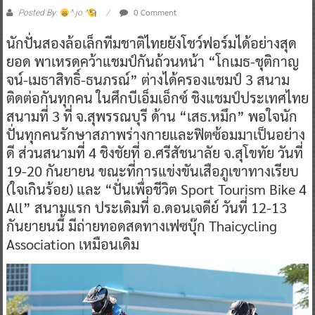
0 Comment
Posted By:
^ jo ^
นักปั่นสองล้อเล็กทีมชาติไทยยังโชว์ฟอร์มได้อย่างสุด
ยอด พาเหรดคว้าแชมป์กันถ้วนหน้า “โกเมธ-ชุติกาญ
จน์-เมธาสิทธิ์-ธนภรณ์” ต่างได้ครองแชมป์ 3 สนาม
ติดต่อกันทุกคน ในศึกบีเอ็มเอ็กซ์ ชิงแชมป์ประเทศไทย
สนามที่ 3 ที่ จ.สุพรรณบุรี ด้าน “เสธ.หมึก” พอใจนัก
ปั่นทุกคนรักษาสภาพร่างกายและฟิตซ้อมมาเป็นอย่าง
ดี ส่วนสนามที่ 4 ชิงชัยที่ อ.ศรีสัชนาลัย จ.สุโขทัย วันที่
19-20 กันยายน ขณะที่การแข่งขันเสือภูเขาทางเรียบ
(ใจเกินร้อย) และ “ปั่นเพื่อชีวิต Sport Tourism Bike 4
All” สนามแรก ประเดิมที่ อ.ดอนเจดีย์ วันที่ 12-13
กันยายนนี้ มีถ่ายทอดสดทางเฟซบุ๊ก Thaicycling
Association เหมือนเดิม