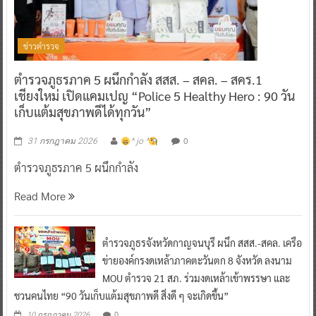
ข่าวตำรวจ
ตำรวจภูธรภาค 5 ผนึกกำลัง สสส. – สคล. – สคร.1
เชียงใหม่ เปิดแคมเปญ “Police 5 Healthy Hero : 90 วัน
เก็บแต้มสุขภาพดีได้ทุกวัน”
0
31 กรกฎาคม 2026
^ jo ^
ตำรวจภูธรภาค 5 ผนึกกำลัง
Read More
ตำรวจภูธรจังหวัดกาญจนบุรี ผนึก สสส.-สคล. เครือ
ข่ายองค์กรงดเหล้าภาคตะวันตก 8 จังหวัด ลงนาม
MOU ตำรวจ 21 สภ. ร่วมงดเหล้าเข้าพรรษา และ
ชวนคนไทย “90 วันเก็บแต้มสุขภาพดี สิ่งดี ๆ จะเกิดขึ้น”
0
10 กรกฎาคม 2026