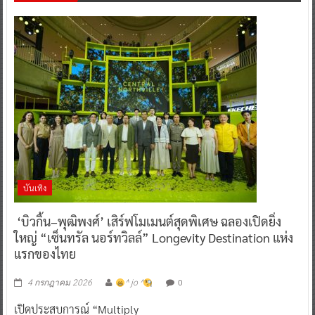
บันเทิง
‘บิวกิ้น–พุฒิพงศ์’ เสิร์ฟโมเมนต์สุดพิเศษ ฉลองเปิดยิ่ง
ใหญ่ “เซ็นทรัล นอร์ทวิลล์” Longevity Destination แห่ง
แรกของไทย
0
4 กรกฎาคม 2026
^ jo ^
เปิดประสบการณ์ “Multiply