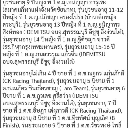
ยุวชนอายุ 9 ปีหญิง ที่ 1 ด.ญ.อนัญญา จารุเพ็ง
(สมาคมกีฬาแห่งจังหวัดชัยนาท), รุ่นยุวชนอายุ 11-12
ปีหญิง ที่ 1 ด.ญ.ปภิชญา ครองโปร่ง (บ้านเด็กหญิง
สระบุรี), รุ่นยุวชนอายุ 13 ปีหญิง ที่ 1 ด.ญ.ฐนิญาพร
สิงห์ทอง (IDEMITSU อบจ.สุพรรณบุรี อีซูซุ อึ้งง่วนไต๋),
รุ่นยุวชนอายุ 14 ปีหญิง ที่ 1 ด.ญ.ฐิติชญา ขาวดี
(รร.กีฬากรุงเทพมหานคร), รุ่นยุวชนอายุ 15-16 ปี
หญิง ที่ 1 ด.ญ.กมลวรรณ แก้วจีน (IDEMITSU
อบจ.สุพรรณบุรี อีซูซุ อึ้งง่วนไต๋)
รุ่นยุวชนอายุไม่เกิน 4 ปี ชาย ที่ 1 ด.ช.ณฐกร แก่นภักดี
(CK Racing Thailand), รุ่นยุวชนอายุ 5 ปีชาย ที่ 1
ด.ช.ณภัทร ชินเชี่ยวชาญ (I am Team), รุ่นยุวชนอายุ 6
ปีชาย ที่ 1 ด.ช.ภูวเดช ศรีสว่าง (IDEMITSU
อบจ.สุพรรณบุรี อีซูซุ อึ้งง่วนไต๋), รุ่นยุวชนอายุ 7 ปี
ชาย ที่ 1 ด.ช.อิษฎา เต่งภาวดี (CK Racing Thailand),
รุ่นยุวชนอายุ 8 ปีชาย ที่ 1 ด.ช.ทีฆทัศน์ บุญเลิศ (8
Finish), รุ่นยุวชนอายุ 9 ปีชาย ที่ 1 ด.ช.วัชรพงษ์ โพธิ์