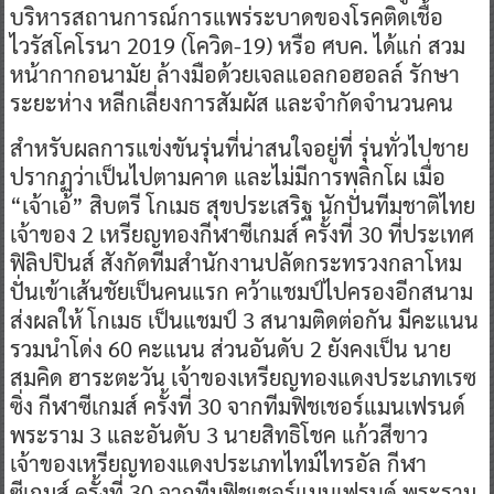
บริหารสถานการณ์การแพร่ระบาดของโรคติดเชื้อ
ไวรัสโคโรนา 2019 (โควิด-19) หรือ ศบค. ได้แก่ สวม
หน้ากากอนามัย ล้างมือด้วยเจลแอลกอฮอลล์ รักษา
ระยะห่าง หลีกเลี่ยงการสัมผัส และจำกัดจำนวนคน
สำหรับผลการแข่งขันรุ่นที่น่าสนใจอยู่ที่ รุ่นทั่วไปชาย
ปรากฏว่าเป็นไปตามคาด และไม่มีการพลิกโผ เมื่อ
“เจ้าเอ้” สิบตรี โกเมธ สุขประเสริฐ นักปั่นทีมชาติไทย
เจ้าของ 2 เหรียญทองกีฬาซีเกมส์ ครั้งที่ 30 ที่ประเทศ
ฟิลิปปินส์ สังกัดทีมสำนักงานปลัดกระทรวงกลาโหม
ปั่นเข้าเส้นชัยเป็นคนแรก คว้าแชมป์ไปครองอีกสนาม
ส่งผลให้ โกเมธ เป็นแชมป์ 3 สนามติดต่อกัน มีคะแนน
รวมนำโด่ง 60 คะแนน ส่วนอันดับ 2 ยังคงเป็น นาย
สมคิด ฮาระตะวัน เจ้าของเหรียญทองแดงประเภทเรซ
ซิ่ง กีฬาซีเกมส์ ครั้งที่ 30 จากทีมฟิชเชอร์แมนเฟรนด์
พระราม 3 และอันดับ 3 นายสิทธิโชค แก้วสีขาว
เจ้าของเหรียญทองแดงประเภทไทม์ไทรอัล กีฬา
ซีเกมส์ ครั้งที่ 30 จากทีมฟิชเชอร์แมนเฟรนด์ พระราม