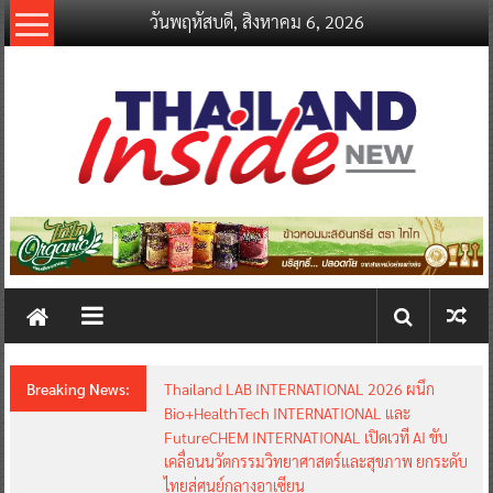
Skip
วันพฤหัสบดี, สิงหาคม 6, 2026
to
content
thailandinsidenew.com
Thailand
Inside
New
Breaking News:
Thailand LAB INTERNATIONAL 2026 ผนึก
Bio+HealthTech INTERNATIONAL และ
FutureCHEM INTERNATIONAL เปิดเวที AI ขับ
เคลื่อนนวัตกรรมวิทยาศาสตร์และสุขภาพ ยกระดับ
ไทยสู่ศูนย์กลางอาเซียน