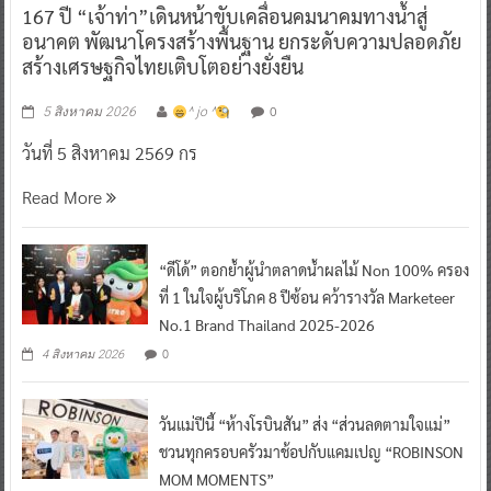
167 ปี “เจ้าท่า”เดินหน้าขับเคลื่อนคมนาคมทางน้ำสู่
อนาคต พัฒนาโครงสร้างพื้นฐาน ยกระดับความปลอดภัย
สร้างเศรษฐกิจไทยเติบโตอย่างยั่งยืน
0
5 สิงหาคม 2026
^ jo ^
วันที่ 5 สิงหาคม 2569 กร
Read More
“ดีโด้” ตอกย้ำผู้นำตลาดน้ำผลไม้ Non 100% ครอง
ที่ 1 ในใจผู้บริโภค 8 ปีซ้อน คว้ารางวัล Marketeer
No.1 Brand Thailand 2025-2026
0
4 สิงหาคม 2026
วันแม่ปีนี้ “ห้างโรบินสัน” ส่ง “ส่วนลดตามใจแม่”
ชวนทุกครอบครัวมาช้อปกับแคมเปญ “ROBINSON
MOM MOMENTS”