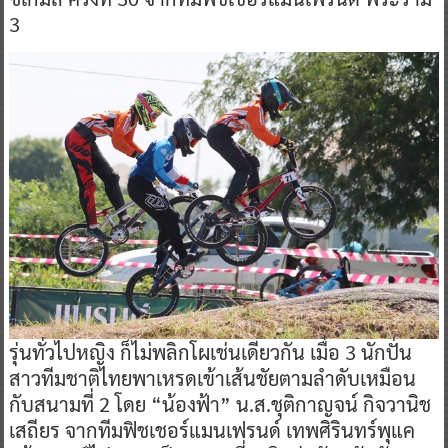
3
รุ่นทั่วไปหญิง ก็ไม่พลิกโผเช่นเดียวกัน เมื่อ 3 นักปั่น
สาวทีมชาติไทยพาเหรดเข้าเส้นชัยตามลำดับเหมือน
กับสนามที่ 2 โดย “น้องฟ้า” น.ส.ชุติกาญจน์ กิจวานิช
เสถียร จากทีมฟิชเชอร์แมนเฟรนด์ เทพศิรินทร์พุแค