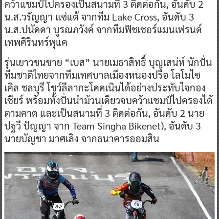
คว้าแชมป์ไปครองเป็นสนามที่ 3 ติดต่อกัน, อันดับ 2
น.ส.วรัญญา แซ่แต้ จากทีม Lake Cross, อันดับ 3
น.ส.ปนัดดา บูรณภวังค์ จากทีมฟิชเชอร์แมนเฟรนด์
เทพศิรินทร์พุแค
รุ่นเยาวชนชาย “เบส” นายเมธาสิทธิ์ บุญเสน่ห์ นักปั่น
ทีมชาติไทยจากทีมเทศบาลเมืองหนองปรือ โลโมไซ
เคิล ชลบุรี โชว์ลีลากะโดดเนินได้อย่างประทับใจกอง
เชียร์ พร้อมทั้งปั่นนำม้วนเดียวจบคว้าแชมป์ไปครองได้
ตามคาด และเป็นสนามที่ 3 ติดต่อกัน, อันดับ 2 นาย
ปฐวี ปัญญา จาก Team Singha Bikenet), อันดับ 3
นายบัญชา มาศเลิง จากธนาคารออมสิน