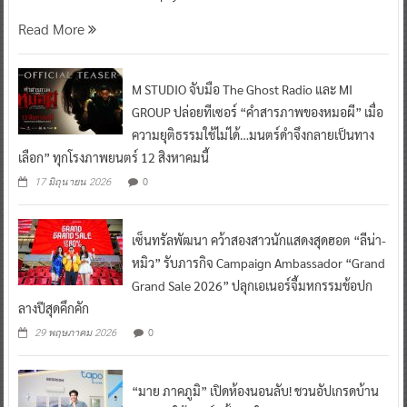
Read More
M STUDIO จับมือ The Ghost Radio และ MI
GROUP ปล่อยทีเซอร์ “คำสารภาพของหมอผี” เมื่อ
ความยุติธรรมใช้ไม่ได้…มนตร์ดำจึงกลายเป็นทาง
เลือก” ทุกโรงภาพยนตร์ 12 สิงหาคมนี้
0
17 มิถุนายน 2026
เซ็นทรัลพัฒนา คว้าสองสาวนักแสดงสุดฮอต “ลีน่า-
หมิว” รับภารกิจ Campaign Ambassador “Grand
Grand Sale 2026” ปลุกเอเนอร์จี้มหกรรมช้อปก
ลางปีสุดคึกคัก
0
29 พฤษภาคม 2026
“มาย ภาคภูมิ” เปิดห้องนอนลับ! ชวนอัปเกรดบ้าน