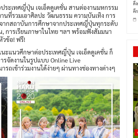
ดึ
ะเทศญี่ปุ่น เจเอ็ดดูเคชั่น สานต่องานมหกรรม
คึก
านที่รวมเอาศิลปะ วัฒนธรรม ความบันเทิง การ
่นจากสถาบันการศึกษาจากประเทศญี่ปุ่นทุกระดับ
าทุน, การเรียนภาษาในไทย ฯลฯ พร้อมฟังสัมมนา
หัวข้อ! ฟรี!
นะแนวศึกษาต่อประเทศญี่ปุ่น เจเอ็ดดูเคชั่น ก็
การจัดงานในรูปแบบ Online Live
สามารถเข้าร่วมงานได้ง่ายๆ ผ่านทางช่องทางต่างๆ