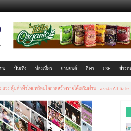
วชน
บันเทิง
ท่องเที่ยว
ยานยนต์
กีฬา
CSR
ข่าวท
็ว แรง คุ้มค่าทั่วไทยพร้อมโอกาสสร้างรายได้เสริมผ่าน Lazada Affiliate