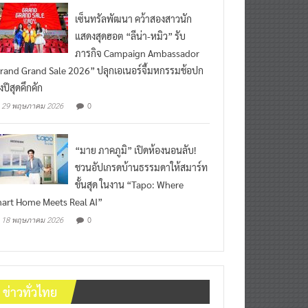
เซ็นทรัลพัฒนา คว้าสองสาวนัก
แสดงสุดฮอต “ลีน่า-หมิว” รับ
ภารกิจ Campaign Ambassador
rand Grand Sale 2026” ปลุกเอเนอร์จี้มหกรรมช้อปก
งปีสุดคึกคัก
0
29 พฤษภาคม 2026
“มาย ภาคภูมิ” เปิดห้องนอนลับ!
ชวนอัปเกรดบ้านธรรมดาให้สมาร์ท
ขั้นสุด ในงาน “Tapo: Where
art Home Meets Real AI”
0
18 พฤษภาคม 2026
ข่าวทั่วไทย