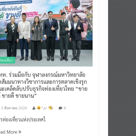
ท่องเที่ยว
ทท. ร่วมมือกับ จุฬาลงกรณ์มหาวิทยาลัย
ัดสัมมนาทางวิชาการและการตลาดเชิงรุก
ะเคล็ดลับปรับธุรกิจท่องเที่ยวไทย “ขาย
ด้ ขายดี ขายนาน”
0
5 สิงหาคม 2026
^ jo ^
รท่องเที่ยวแห่งประเทศไ
ead More