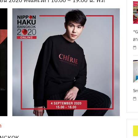
“G
ลา
Sm
m
ANGKOK