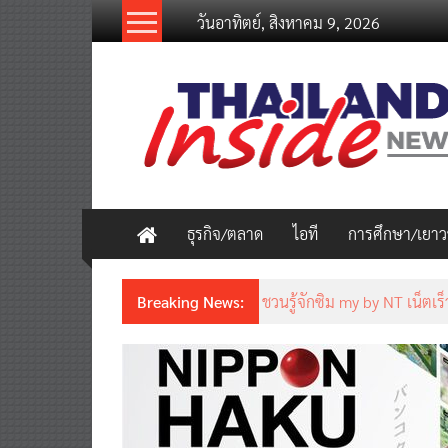
Skip
วันอาทิตย์, สิงหาคม 9, 2026
to
content
thailandinsidenew.com
Thailand
Inside
New
ธุรกิจ/ตลาด
ไอที
การศึกษา/เยา
Breaking News:
ชวนรู้จักซิม my by NT เน็ตเร