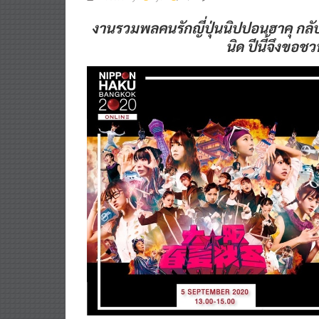
งานรวมพลคนรักญี่ปุ่นนิปปอนฮาคุ กลับ
นิด ปีนี้จึงขอ