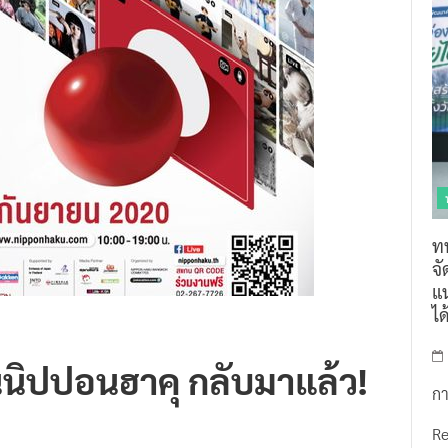
ท
จ
แน
ไ
นนิปปอนฮาคุ กลับมาแล้ว!
กา
R