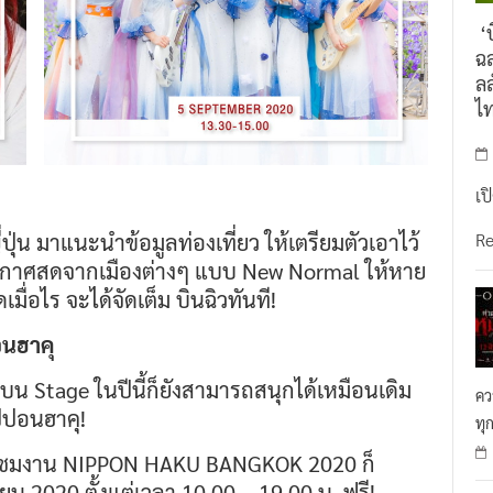
‘บ
ฉล
ลล
ไ
เป
่น มาแนะนำข้อมูลท่องเที่ยว ให้เตรียมตัวเอาไว้
R
ยากาศสดจากเมืองต่างๆ แบบ New Normal ให้หาย
มื่อไร จะได้จัดเต็ม บินฉิวทันที!
นฮาคุ
น Stage ในปีนี้ก็ยังสามารถสนุกได้เหมือนเดิม
คว
ปปอนฮาคุ!
ทุ
ร่วมชมงาน NIPPON HAKU BANGKOK 2020 ก็
ายน 2020 ตั้งแต่เวลา 10.00 – 19.00 น. ฟรี!