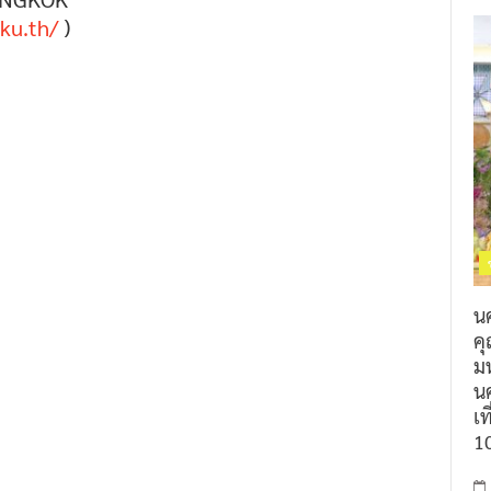
ku.th/
)
น
ค
ม
นค
เท
1