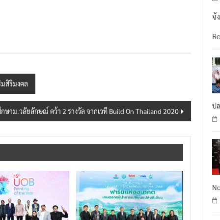
จั
R
ิมสิริมงคล
ปล
กศึกษาม.วลัยลักษณ์ คว้า 2 รางวัล จากเวที Build On Thailand 2020
No