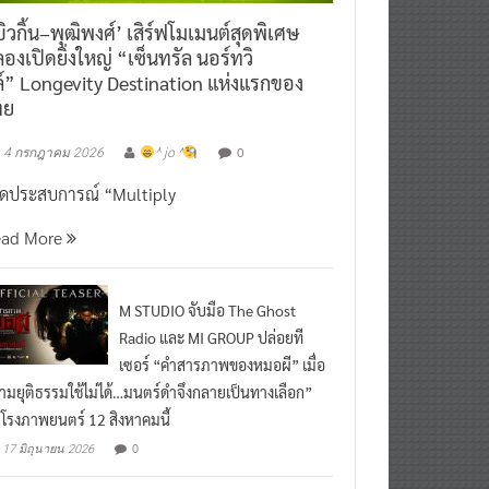
ิวกิ้น–พุฒิพงศ์’ เสิร์ฟโมเมนต์สุดพิเศษ
องเปิดยิ่งใหญ่ “เซ็นทรัล นอร์ทวิ
์” Longevity Destination แห่งแรกของ
ทย
0
4 กรกฎาคม 2026
^ jo ^
ิดประสบการณ์ “Multiply
ead More
M STUDIO จับมือ The Ghost
Radio และ MI GROUP ปล่อยที
เซอร์ “คำสารภาพของหมอผี” เมื่อ
ามยุติธรรมใช้ไม่ได้…มนตร์ดำจึงกลายเป็นทางเลือก”
กโรงภาพยนตร์ 12 สิงหาคมนี้
0
17 มิถุนายน 2026