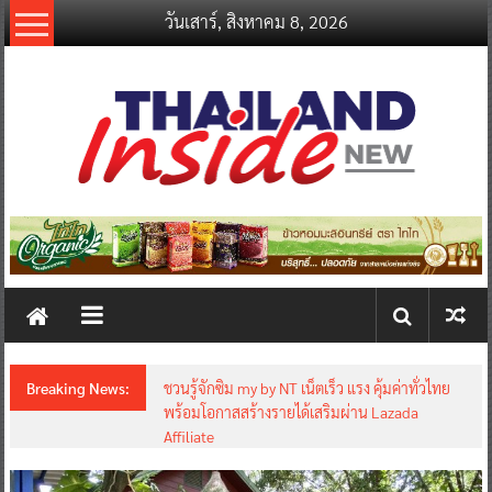
Skip
วันเสาร์, สิงหาคม 8, 2026
to
content
thailandinsidenew.com
Thailand
Inside
New
Breaking News:
ชวนรู้จักซิม my by NT เน็ตเร็ว แรง คุ้มค่าทั่วไทย
พร้อมโอกาสสร้างรายได้เสริมผ่าน Lazada
Affiliate