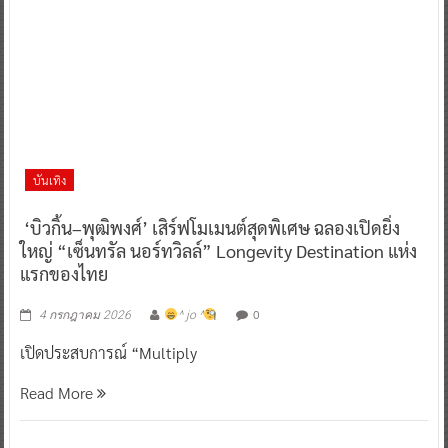
บันเทิง
‘บิวกิ้น–พุฒิพงศ์’ เสิร์ฟโมเมนต์สุดพิเศษ ฉลองเปิดยิ่ง
ใหญ่ “เซ็นทรัล นอร์ทวิลล์” Longevity Destination แห่ง
แรกของไทย
0
4 กรกฎาคม 2026
^ jo ^
เปิดประสบการณ์ “Multiply
Read More