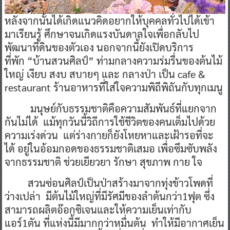
หลังจากนั้นได้เกิดแนวคิดอยากให้บุคคลทั่วไปได้เข้า
มาเรียนรู้ ศึกษาจนเกิดแรงบันดาลใจเพื่อกลับไป
พัฒนาที่ดินของตัวเอง นอกจากนี้ยังเปิดบริการ
ที่พัก “บ้านสวนศิลป์” ท่ามกลางความร่มรื่นของต้นไม้
ใหญ่ เงียบ สงบ สบายๆ และ กลางป่า เป็น cafe &
restaurant ร้านอาหารที่ใส่ใจความพิถีพิถันกับทุกเมนู
มนุษย์กับธรรมชาติคือความสัมพันธ์ที่แยกจาก
กันไม่ได้ แม้ทุกวันนี้วิถีการใช้ชีวิตของคนเต็มไปด้วย
ความเร่งด่วน แต่ร่างกายก็ยังโหยหาและเฝ้ารอที่จะ
ได้ อยู่ในอ้อมกอดของธรรมชาติเสมอ เพื่อซึมซับพลัง
จากธรรมชาติ ช่วยเยียวยา รักษา สุขภาพ กาย ใจ
สวนซ่อนศิลป์เป็นป่าสร้างมาจากทุ่งข้าวโพดที่
ว่างเปล่า มีต้นไม้ใหญ่ที่มีรัศมีของลำต้นกว่า1ฟุต ซึ่ง
สามารถผลิตอ๊อกซิเจนและให้ความเย็นเท่ากับ
แอร์1ตัน ที่แห่งนี้มีมากกว่าหมื่นต้น ทำให้มีอากาศเย็น