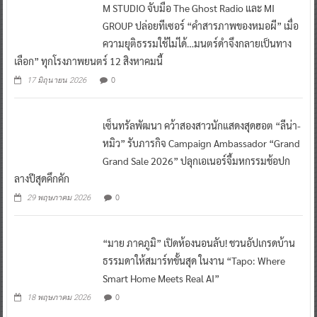
M STUDIO จับมือ The Ghost Radio และ MI
GROUP ปล่อยทีเซอร์ “คำสารภาพของหมอผี” เมื่อ
ความยุติธรรมใช้ไม่ได้…มนตร์ดำจึงกลายเป็นทาง
เลือก” ทุกโรงภาพยนตร์ 12 สิงหาคมนี้
0
17 มิถุนายน 2026
เซ็นทรัลพัฒนา คว้าสองสาวนักแสดงสุดฮอต “ลีน่า-
หมิว” รับภารกิจ Campaign Ambassador “Grand
Grand Sale 2026” ปลุกเอเนอร์จี้มหกรรมช้อปก
ลางปีสุดคึกคัก
0
29 พฤษภาคม 2026
“มาย ภาคภูมิ” เปิดห้องนอนลับ! ชวนอัปเกรดบ้าน
ธรรมดาให้สมาร์ทขั้นสุด ในงาน “Tapo: Where
Smart Home Meets Real AI”
0
18 พฤษภาคม 2026