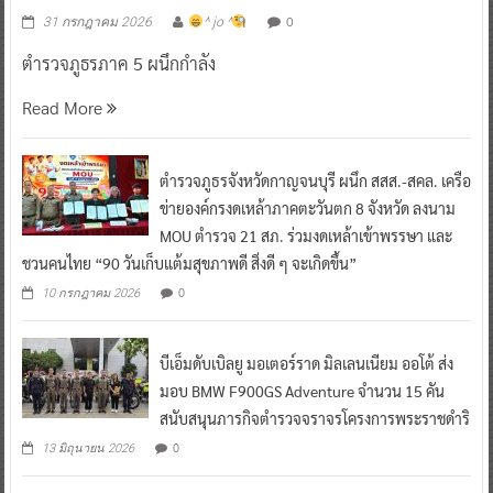
0
31 กรกฎาคม 2026
^ jo ^
ตำรวจภูธรภาค 5 ผนึกกำลัง
Read More
ตำรวจภูธรจังหวัดกาญจนบุรี ผนึก สสส.-สคล. เครือ
ข่ายองค์กรงดเหล้าภาคตะวันตก 8 จังหวัด ลงนาม
MOU ตำรวจ 21 สภ. ร่วมงดเหล้าเข้าพรรษา และ
ชวนคนไทย “90 วันเก็บแต้มสุขภาพดี สิ่งดี ๆ จะเกิดขึ้น”
0
10 กรกฎาคม 2026
บีเอ็มดับเบิลยู มอเตอร์ราด มิลเลนเนียม ออโต้ ส่ง
มอบ BMW F900GS Adventure จำนวน 15 คัน
สนับสนุนภารกิจตำรวจจราจรโครงการพระราชดำริ
0
13 มิถุนายน 2026