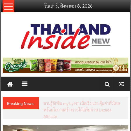
Skip
วันเสาร์, สิงหาคม 8, 2026
to
content
thailandinsidenew.com
Thailand
Inside
New
Breaking News:
ชวนรู้จักซิม my by NT เน็ตเร็ว แรง คุ้มค่าทั่วไทย
พร้อมโอกาสสร้างรายได้เสริมผ่าน Lazada
Affiliate