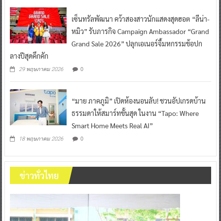
เซ็นทรัลพัฒนา คว้าสองสาวนักแสดงสุดฮอต “ลีน่า-
หมิว” รับภารกิจ Campaign Ambassador “Grand
Grand Sale 2026” ปลุกเอเนอร์จี้มหกรรมช้อปก
ลางปีสุดคึกคัก
0
29 พฤษภาคม 2026
“มาย ภาคภูมิ” เปิดห้องนอนลับ! ชวนอัปเกรดบ้าน
ธรรมดาให้สมาร์ทขั้นสุด ในงาน “Tapo: Where
Smart Home Meets Real AI”
0
18 พฤษภาคม 2026
ข่าวทั่วไทย