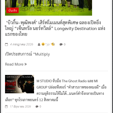
บันเทิง
‘บิวกิ้น–พุฒิพงศ์’ เสิร์ฟโมเมนต์สุดพิเศษ ฉลองเปิดยิ่ง
ใหญ่ “เซ็นทรัล นอร์ทวิลล์” Longevity Destination แห่ง
แรกของไทย
0
4 กรกฎาคม 2026
^ jo ^
เปิดประสบการณ์ “Multiply
Read More
M STUDIO จับมือ The Ghost Radio และ MI
GROUP ปล่อยทีเซอร์ “คำสารภาพของหมอผี” เมื่อ
ความยุติธรรมใช้ไม่ได้…มนตร์ดำจึงกลายเป็นทาง
เลือก” ทุกโรงภาพยนตร์ 12 สิงหาคมนี้
0
17 มิถุนายน 2026