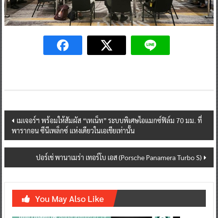
Post
เมเจอร์ฯ พร้อมให้สัมผัส “เทเน็ท” ระบบพิเศษไอแมกซ์ฟิล์ม 70 มม. ที่
พารากอน ซีนีเพล็กซ์ แห่งเดียวในเอเชียเท่านั้น
navigation
ปอร์เช่ พานาเมร่า เทอร์โบ เอส (Porsche Panamera Turbo S)
You May Also Like