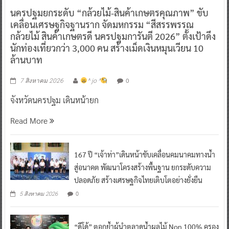
นครปฐมยกระดับ “กล้วยไม้-สินค้าเกษตรคุณภาพ” ขับ
เคลื่อนเศรษฐกิจฐานราก จัดมหกรรม “สีสรรพรรณ
กล้วยไม้ สินค้าเกษตรดี นครปฐมการันตี 2026” ตั้งเป้าดึง
นักท่องเที่ยวกว่า 3,000 คน สร้างเม็ดเงินหมุนเวียน 10
ล้านบาท
0
7 สิงหาคม 2026
^ jo ^
จังหวัดนครปฐม เดินหน้ายก
Read More
167 ปี “เจ้าท่า”เดินหน้าขับเคลื่อนคมนาคมทางน้ำ
สู่อนาคต พัฒนาโครงสร้างพื้นฐาน ยกระดับความ
ปลอดภัย สร้างเศรษฐกิจไทยเติบโตอย่างยั่งยืน
0
5 สิงหาคม 2026
“ดีโด้” ตอกย้ำผู้นำตลาดน้ำผลไม้ Non 100% ครอง