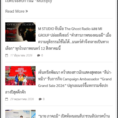
เปิดประสบการณ์ “Multiply
Read More
M STUDIO จับมือ The Ghost Radio และ MI
GROUP ปล่อยทีเซอร์ “คำสารภาพของหมอผี” เมื่อ
ความยุติธรรมใช้ไม่ได้…มนตร์ดำจึงกลายเป็นทาง
เลือก” ทุกโรงภาพยนตร์ 12 สิงหาคมนี้
0
17 มิถุนายน 2026
เซ็นทรัลพัฒนา คว้าสองสาวนักแสดงสุดฮอต “ลีน่า-
หมิว” รับภารกิจ Campaign Ambassador “Grand
Grand Sale 2026” ปลุกเอเนอร์จี้มหกรรมช้อปก
ลางปีสุดคึกคัก
0
29 พฤษภาคม 2026
“มาย ภาคภูมิ” เปิดห้องนอนลับ! ชวนอัปเกรดบ้าน