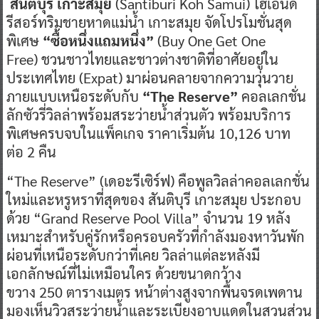
สันติบุรี เกาะสมุย
(Santiburi Koh Samui) ไฮเอนด์
รีสอร์ทริมชายหาดแม่น้ำ เกาะสมุย จัดโปรโมชั่นสุด
พิเศษ
“ซื้อหนึ่งแถมหนึ่ง”
(Buy One Get One
Free) ชวนชาวไทยและชาวต่างชาติที่อาศัยอยู่ใน
ประเทศไทย (Expat) มาผ่อนคลายจากความวุ่นวาย
ภายแบบเหนือระดับกับ
“
The Reserve”
คอลเลกชั่น
ลักซัวรี่วิลล่าพร้อมสระว่ายน้ำส่วนตัว พร้อมบริการ
พิเศษครบจบในแพ็คเกจ ราคาเริ่มต้น 10,126 บาท
ต่อ 2 คืน
“The Reserve” (เดอะรีเซิร์ฟ) คือพูลวิลล่าคอลเลกชั่น
ใหม่และหรูหราที่สุดของ สันติบุรี เกาะสมุย ประกอบ
ด้วย “Grand Reserve Pool Villa” จำนวน 19 หลัง
เหมาะสำหรับคู่รักหรือครอบครัวที่กำลังมองหาวันพัก
ผ่อนที่เหนือระดับกว่าที่เคย วิลล่าแต่ละหลังมี
เอกลักษณ์ที่ไม่เหมือนใคร ด้วยขนาดกว้าง
ขวาง 250 ตารางเมตร หน้าต่างสูงจากพื้นจรดเพดาน
มองเห็นวิวสระว่ายน้ำและระเบียงอาบแดดในสวนส่วน