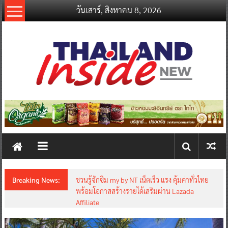
Skip
วันเสาร์, สิงหาคม 8, 2026
to
content
thailandinsidenew.com
Thailand
Inside
New
Breaking News:
ชวนรู้จักซิม my by NT เน็ตเร็ว แรง คุ้มค่าทั่วไทย
พร้อมโอกาสสร้างรายได้เสริมผ่าน Lazada
Affiliate