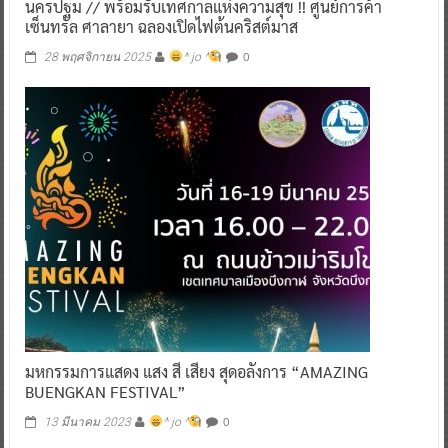
นครปฐม // พร้อมรับเทศกาลแห่งความสุข !! ศูนย์การค้า
เซ็นทรัล ศาลายา ฉลองเปิดไฟต้นคริสต์มาส
0
28 พฤศจิกายน 2025
^ jo ^
มหกรรมการแสดง แสง สี เสียง สุดอลังการ “AMAZING
BUENGKAN FESTIVAL”
0
13 มีนาคม 2023
^ jo ^