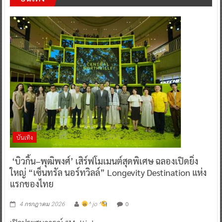
บันเทิง
‘บิวกิ้น–พุฒิพงศ์’ เสิร์ฟโมเมนต์สุดพิเศษ ฉลองเปิดยิ่ง
ใหญ่ “เซ็นทรัล นอร์ทวิลล์” Longevity Destination แห่ง
แรกของไทย
0
4 กรกฎาคม 2026
^ jo ^