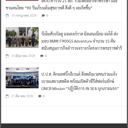
MOU ตำรวจ 21 สภ. ร่วมงดเหล้าเข้าพรรษา และ
ชวนคนไทย “90 วันเก็บแต้มสุขภาพดี สิ่งดี ๆ จะเกิดขึ้น”
0
10 กรกฎาคม 2026
บีเอ็มดับเบิลยู มอเตอร์ราด มิลเลนเนียม ออโต้ ส่ง
มอบ BMW F900GS Adventure จำนวน 15 คัน
สนับสนุนภารกิจตำรวจจราจรโครงการพระราชดำริ
0
13 มิถุนายน 2026
ป.ป.ส. คิกออฟบิ๊กอีเวนต์ ดึงพลังมวลชนร่วมแจ้ง
เบาะแสยาเสพติด พร้อมเปิดตัวซีรีส์ฟอร์มยักษ์
ONCB Mission “ปฏิบัติการ IN SEA บุกเกาะนรก”
0
21 มีนาคม 2026