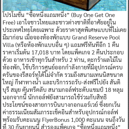
โปรโมชั่น “ซื้อหนึ่งแถมหนึ่ง” (Buy One Get One
Free) เอาใจชาวไทยและชาวต่างชาติที่อาศัยอยู่ใน
ประเทศไทยโดยเฉพาะ ด้วยราคาสุดพิเศษแบบที่ไม่เคย
มีมาก่อน เมื่อจองห้องพักแบบ Grand Reserve Pool
Villa (หรือห้องพักแบบอื่น ๆ) แถมฟรีทันทีอีก 1 คืน
ราคาเริ่มต้น 17,018 บาท โดยแพ็คเกจ 2 คืนประกอบ
ด้วย อาหารเช้าทุกวันสำหรับ 2 ท่าน, ตะกร้าผลไม้ใน
ห้องพัก, ใช้บริการศูนย์ออกกำลังกายที่มีอุปกรณ์ครบ
ครันของรีสอร์ทได้ไม่จำกัด รวมถึงสนามเทนนิสขนาด
ใหญ่ กีฬาทางน้ำ และบริการรถรับ-ส่งฟรีไปยัง สันติ
บุรี สมุย คันทรีคลับ สนามกอล์ฟระดับแชมป์ 18 หลุม
นอกจากนี้ นักกอล์ฟยังสามารถใช้ร่วมกับสิทธิ
ประโยชน์ของสายการบินบางกอกแอร์เวย์ ซึ่งยกเว้น
ค่าธรรมเนียมสัมภาระเช็คอินสำหรับอุปกรณ์กอล์ฟ
พร้อมรับคะแนน FlyerBonus 1,000 คะแนน จนถึงวัน
ที่ 30 กันยายนนี้ สำรองแพ็คเกจ “ซื้อหนึ่งแถมหนึ่ง”