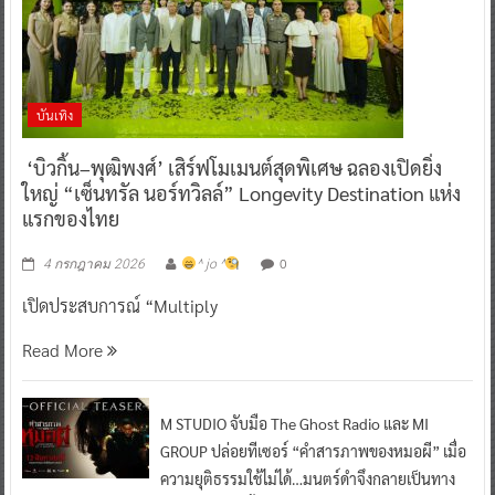
บันเทิง
‘บิวกิ้น–พุฒิพงศ์’ เสิร์ฟโมเมนต์สุดพิเศษ ฉลองเปิดยิ่ง
ใหญ่ “เซ็นทรัล นอร์ทวิลล์” Longevity Destination แห่ง
แรกของไทย
0
4 กรกฎาคม 2026
^ jo ^
เปิดประสบการณ์ “Multiply
Read More
M STUDIO จับมือ The Ghost Radio และ MI
GROUP ปล่อยทีเซอร์ “คำสารภาพของหมอผี” เมื่อ
ความยุติธรรมใช้ไม่ได้…มนตร์ดำจึงกลายเป็นทาง