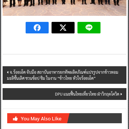
Post
จ.ร้อยเอ็ด จับมือ สถาบันอาหารยกทัพผลิตภัณฑ์แปรรูปจากข้าวหอม
มะลิชั้นเลิศ ชวนช้อป ชิม ในงาน “ข้าวไทย หัวใจร้อยเอ็ด”
navigation
DPU แนะฟื้นไทยเที่ยวไทย ฝ่าวิกฤตโควิด
You May Also Like