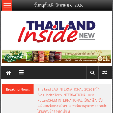
Skip
วันพฤหัสบดี, สิงหาคม 6, 2026
to
content
thailandinsidenew.com
Thailand
Inside
New
Breaking News:
Thailand LAB INTERNATIONAL 2026 ผนึก
Bio+HealthTech INTERNATIONAL และ
FutureCHEM INTERNATIONAL เปิดเวที AI ขับ
เคลื่อนนวัตกรรมวิทยาศาสตร์และสุขภาพ ยกระดับ
ไทยสู่ศูนย์กลางอาเซียน