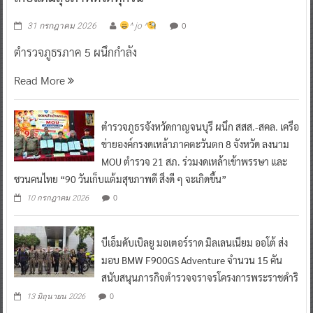
0
31 กรกฎาคม 2026
^ jo ^
ตำรวจภูธรภาค 5 ผนึกกำลัง
Read More
ตำรวจภูธรจังหวัดกาญจนบุรี ผนึก สสส.-สคล. เครือ
ข่ายองค์กรงดเหล้าภาคตะวันตก 8 จังหวัด ลงนาม
MOU ตำรวจ 21 สภ. ร่วมงดเหล้าเข้าพรรษา และ
ชวนคนไทย “90 วันเก็บแต้มสุขภาพดี สิ่งดี ๆ จะเกิดขึ้น”
0
10 กรกฎาคม 2026
บีเอ็มดับเบิลยู มอเตอร์ราด มิลเลนเนียม ออโต้ ส่ง
มอบ BMW F900GS Adventure จำนวน 15 คัน
สนับสนุนภารกิจตำรวจจราจรโครงการพระราชดำริ
0
13 มิถุนายน 2026