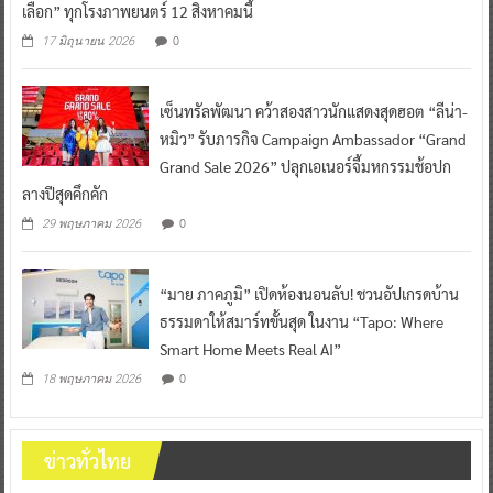
เลือก” ทุกโรงภาพยนตร์ 12 สิงหาคมนี้
0
17 มิถุนายน 2026
เซ็นทรัลพัฒนา คว้าสองสาวนักแสดงสุดฮอต “ลีน่า-
หมิว” รับภารกิจ Campaign Ambassador “Grand
Grand Sale 2026” ปลุกเอเนอร์จี้มหกรรมช้อปก
ลางปีสุดคึกคัก
0
29 พฤษภาคม 2026
“มาย ภาคภูมิ” เปิดห้องนอนลับ! ชวนอัปเกรดบ้าน
ธรรมดาให้สมาร์ทขั้นสุด ในงาน “Tapo: Where
Smart Home Meets Real AI”
0
18 พฤษภาคม 2026
ข่าวทั่วไทย