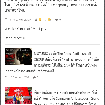
ใหญ่ “เซ็นทรัล นอร์ทวิลล์” Longevity Destination แห่ง
แรกของไทย
0
4 กรกฎาคม 2026
^ jo ^
เปิดประสบการณ์ “Multiply
Read More
M STUDIO จับมือ The Ghost Radio และ MI
GROUP ปล่อยทีเซอร์ “คำสารภาพของหมอผี” เมื่อ
ความยุติธรรมใช้ไม่ได้…มนตร์ดำจึงกลายเป็นทาง
เลือก” ทุกโรงภาพยนตร์ 12 สิงหาคมนี้
0
17 มิถุนายน 2026
เซ็นทรัลพัฒนา คว้าสองสาวนักแสดงสุดฮอต “ลีน่า-
หมิว” รับภารกิจ Campaign Ambassador “Grand
Grand Sale 2026” ปลุกเอเนอร์จี้มหกรรมช้อปก