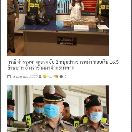
กรณี​ ตำรวจทางหลวง​ จับ​ 2​ หนุ่มสาวชาวพม่า​ หอบเงิน​ 16.5​
ล้านบาท​ อ้างว่าข้ามมาฝากธนาคาร
0
8 เมษายน 2020
^ jo ^