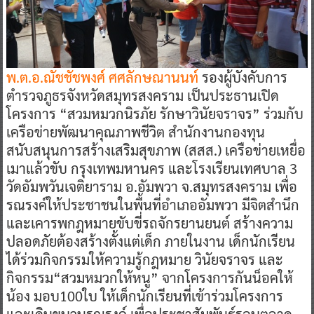
พ.ต.อ.ณัชชัชพงศ์ ศศลักษณานนท์
รองผู้บังคับการ
ตำรวจภูธรจังหวัดสมุทรสงคราม เป็นประธานเปิด
โครงการ “สวมหมวกนิรภัย รักษาวินัยจราจร” ร่วมกับ
เครือข่ายพัฒนาคุณภาพชีวิต สำนักงานกองทุน
สนับสนุนการสร้างเสริมสุขภาพ (สสส.) เครือข่ายเหยื่อ
เมาแล้วขับ กรุงเทพมหานคร และโรงเรียนเทศบาล 3
วัดอัมพวันเจติยาราม อ.อัมพวา จ.สมุทรสงคราม เพื่อ
รณรงค์ให้ประชาชนในพื้นที่อำเภออัมพวา มีจิตสำนึก
และเคารพกฎหมายขับขี่รถจักรยานยนต์ สร้างความ
ปลอดภัยต้องสร้างตั้งแต่เด็ก ภายในงาน เด็กนักเรียน
ได้ร่วมกิจกรรมให้ความรู้กฎหมาย วินัยจราจร และ
กิจกรรม“สวมหมวกให้หนู” จากโครงการกันน็อคให้
น้อง มอบ100ใบ ให้เด็กนักเรียนที่เข้าร่วมโครงการ