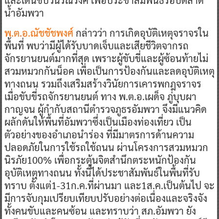
และเดินขบวนรณรงค์ เพื่อประชาสัมพันธ์รอบตลาด
น้ำอัมพวา
พ.ต.อ.ณัชชัชพงศ์
กล่าวว่า การเกิดอุบัติเหตุจราจรใน
พื้นที่ พบว่ามีผู้ได้รับบาดเจ็บและเสียชีวิตจากรถ
จักรยานยนต์มากที่สุด เพราะผู้ขับขี่และผู้ซ้อนท้ายไม่
สวมหมวกกันน็อค เพื่อเป็นการป้องกันและลดอุบัติเหตุ
ทางถนน รวมถึงเสริมสร้างวินัยการเคารพกฎจราจร
เมื่อขับขี่รถจักรยานยนต์ ทาง พ.ต.อ.เผด็จ ภู่บุบผา
กาญจน ผู้กำกับสถานีตำรวจภูธรอัมพวา จึงมีแนวคิด
ผลักดันให้พื้นที่อัมพวาซึ่งเป็นเมืองท่องเที่ยว เป็น
ตัวอย่างของอำเภอนำร่อง ที่มีมาตรการด้านความ
ปลอดภัยในการใช้รถใช้ถนน ผ่านโครงการสวมหมวก
นิรภัย100% เพื่อกระตุ้นจิตสำนึกตระหนักป้องกัน
อุบัติเหตุทางถนน ทั้งนี้ได้ประชาสัมพันธ์ในพื้นที่รับ
ทราบ ตั้งแต่1-31ก.ค.ที่ผ่านมา และ1ส.ค.เป็นต้นไป จะ
มีการจับกุมเปรียบเทียบปรับอย่างต่อเนื่องและจริงจัง
ทั้งคนขับและคนซ้อน และทราบว่า สภ.อัมพวา ยัง