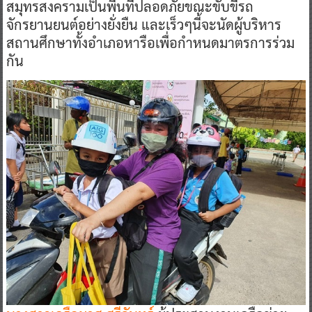
สมุทรสงครามเป็นพื้นที่ปลอดภัยขณะขับขี่รถ
จักรยานยนต์อย่างยั่งยืน และเร็วๆนี้จะนัดผู้บริหาร
สถานศึกษาทั้งอำเภอหารือเพื่อกำหนดมาตรการร่วม
กัน