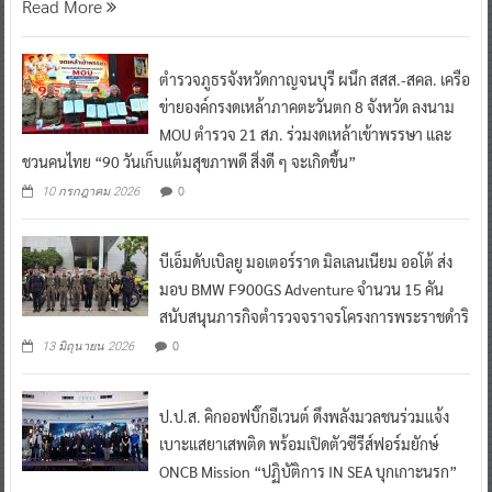
Read More
ตำรวจภูธรจังหวัดกาญจนบุรี ผนึก สสส.-สคล. เครือ
ข่ายองค์กรงดเหล้าภาคตะวันตก 8 จังหวัด ลงนาม
MOU ตำรวจ 21 สภ. ร่วมงดเหล้าเข้าพรรษา และ
ชวนคนไทย “90 วันเก็บแต้มสุขภาพดี สิ่งดี ๆ จะเกิดขึ้น”
0
10 กรกฎาคม 2026
บีเอ็มดับเบิลยู มอเตอร์ราด มิลเลนเนียม ออโต้ ส่ง
มอบ BMW F900GS Adventure จำนวน 15 คัน
สนับสนุนภารกิจตำรวจจราจรโครงการพระราชดำริ
0
13 มิถุนายน 2026
ป.ป.ส. คิกออฟบิ๊กอีเวนต์ ดึงพลังมวลชนร่วมแจ้ง
เบาะแสยาเสพติด พร้อมเปิดตัวซีรีส์ฟอร์มยักษ์
ONCB Mission “ปฏิบัติการ IN SEA บุกเกาะนรก”