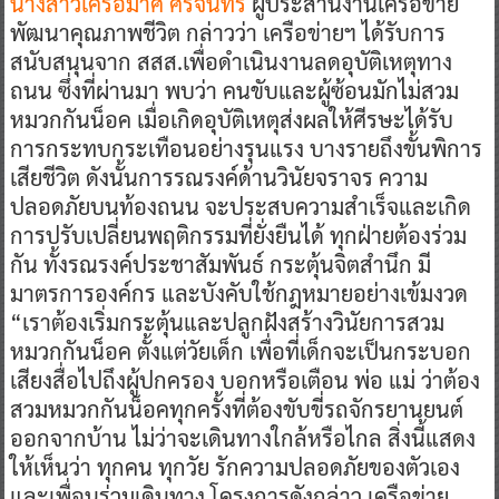
นางสาวเครือมาศ ศรีจันทร์
ผู้ประสานงานเครือข่าย
พัฒนาคุณภาพชีวิต กล่าวว่า เครือข่ายฯ ได้รับการ
สนับสนุนจาก สสส.เพื่อดำเนินงานลดอุบัติเหตุทาง
ถนน ซึ่งที่ผ่านมา พบว่า คนขับและผู้ซ้อนมักไม่สวม
หมวกกันน็อค เมื่อเกิดอุบัติเหตุส่งผลให้ศีรษะได้รับ
การกระทบกระเทือนอย่างรุนแรง บางรายถึงขั้นพิการ
เสียชีวิต ดังนั้นการรณรงค์ด้านวินัยจราจร ความ
ปลอดภัยบนท้องถนน จะประสบความสำเร็จและเกิด
การปรับเปลี่ยนพฤติกรรมที่ยั่งยืนได้ ทุกฝ่ายต้องร่วม
กัน ทั้งรณรงค์ประชาสัมพันธ์ กระตุ้นจิตสำนึก มี
มาตรการองค์กร และบังคับใช้กฎหมายอย่างเข้มงวด
“เราต้องเริ่มกระตุ้นและปลูกฝังสร้างวินัยการสวม
หมวกกันน็อค ตั้งแต่วัยเด็ก เพื่อที่เด็กจะเป็นกระบอก
เสียงสื่อไปถึงผู้ปกครอง บอกหรือเตือน พ่อ แม่ ว่าต้อง
สวมหมวกกันน็อคทุกครั้งที่ต้องขับขี่รถจักรยานยนต์
ออกจากบ้าน ไม่ว่าจะเดินทางใกล้หรือไกล สิ่งนี้แสดง
ให้เห็นว่า ทุกคน ทุกวัย รักความปลอดภัยของตัวเอง
และเพื่อนร่วมเดินทาง โครงการดังกล่าว เครือข่าย