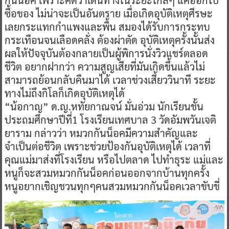
กันน็อค เพราะคิดว่าเดินทางในระยะใกล้ๆ แค่ออกไป
ซื้อของ ไม่น่าจะเป็นอันตราย เมื่อเกิดอุบัติเหตุศีรษะ
เลยกระแทกกำแพงและพื้น สมองได้รับการกระทบ
กระเทือนจนเลือดคลั่ง ต้องผ่าตัด อุบัติเหตุครั้งนั้นส่ง
ผลให้ปัจจุบันต้องกลายเป็นผู้พิการนั่งวิวแชร์ตลอด
ชีวิต อยากฝากว่า ความสูญเสียที่มันเกิดขึ้นแล้วไม่
สามารถย้อนกลับคืนมาได้ เวลาช่วงเสี้ยววินาที ระยะ
ทางไม่ถึงกิโลก็เกิดอุบัติเหตุได้
“น้อกาญ” ด.ญ.หทัยกาณจน์ มั่นอ่วม นักเรียนชั้น
ประถมศึกษาปีที่1 โรงเรียนเทศบาล 3 วัดอัมพวันเจติ
ยาราม กล่าวว่า หมวกกันน็อคมีความสำคัญและ
จำเป็นต่อชีวิต เพราะช่วยป้องกันอุบัติเหตุได้ เวลาที่
คุณแม่มาส่งที่โรงเรียน หรือไปตลาด ไปทำธุระ แม่และ
หนูก็จะสวมหมวกกันน็อคก่อนออกจากบ้านทุกครั้ง
หนูอยากเชิญชวนทุกๆคนสวมหมวกกันน็อคเวลาขับขี่