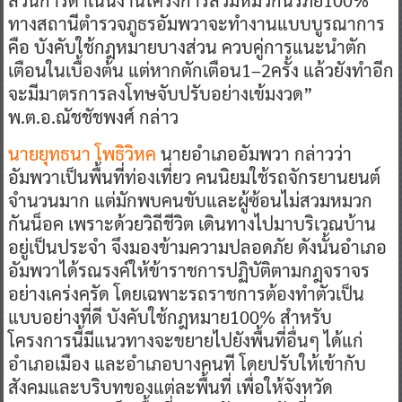
ส่วนการดำเนินงานโครงการสวมหมวกนิรภัย100%
ทางสถานีตำรวจภูธรอัมพวาจะทำงานแบบบูรณาการ
คือ บังคับใช้กฎหมายบางส่วน ควบคู่การแนะนำตัก
เตือนในเบื้องต้น แต่หากตักเตือน1–2ครั้ง แล้วยังทำอีก
จะมีมาตรการลงโทษจับปรับอย่างเข้มงวด”
พ.ต.อ.ณัชชัชพงศ์ กล่าว
นายยุทธนา โพธิวิหค
นายอำเภออัมพวา กล่าวว่า
อัมพวาเป็นพื้นที่ท่องเที่ยว คนนิยมใช้รถจักรยานยนต์
จำนวนมาก แต่มักพบคนขับและผู้ซ้อนไม่สวมหมวก
กันน็อค เพราะด้วยวิถีชีวิต เดินทางไปมาบริเวณบ้าน
อยู่เป็นประจำ จึงมองข้ามความปลอดภัย ดังนั้นอำเภอ
อัมพวาได้รณรงค์ให้ข้าราชการปฏิบัติตามกฎจราจร
อย่างเคร่งครัด โดยเฉพาะรถราชการต้องทำตัวเป็น
แบบอย่างที่ดี บังคับใช้กฎหมาย100% สำหรับ
โครงการนี้มีแนวทางจะขยายไปยังพื้นที่อื่นๆ ได้แก่
อำเภอเมือง และอำเภอบางคนที โดยปรับให้เข้ากับ
สังคมและบริบทของแต่ละพื้นที่ เพื่อให้จังหวัด