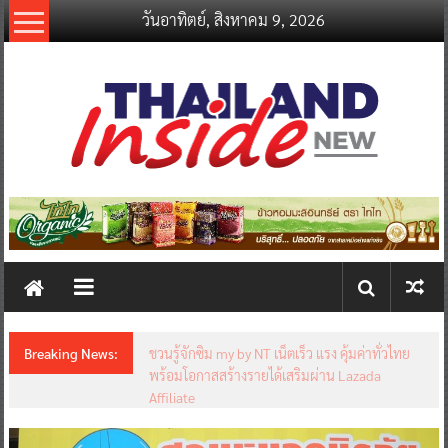
Skip
วันอาทิตย์, สิงหาคม 9, 2026
to
content
thailandinsidenew.com
Thailand
Inside
New
Breaking News:
ชวนรู้จักซิม my by NT เน็ตเร็ว แรง คุ้มค่าทั่วไทย
พร้อมโอกาสสร้างรายได้เสริมผ่าน Lazada
Affiliate