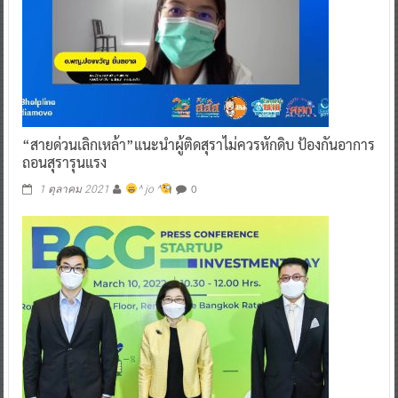
“สายด่วนเลิกเหล้า”แนะนำผู้ติดสุราไม่ควรหักดิบ ป้องกันอาการ
ถอนสุรารุนแรง
0
1 ตุลาคม 2021
^ jo ^