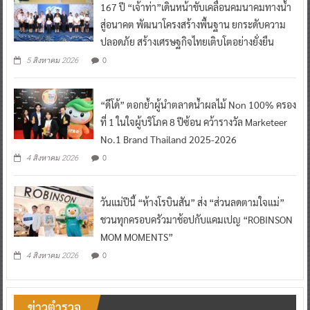
167 ปี “เจ้าท่า”เดินหน้าขับเคลื่อนคมนาคมทางน้ำ
สู่อนาคต พัฒนาโครงสร้างพื้นฐาน ยกระดับความ
ปลอดภัย สร้างเศรษฐกิจไทยเติบโตอย่างยั่งยืน
0
5 สิงหาคม 2026
“ดีโด้” ตอกย้ำผู้นำตลาดน้ำผลไม้ Non 100% ครอง
ที่ 1 ในใจผู้บริโภค 8 ปีซ้อน คว้ารางวัล Marketeer
No.1 Brand Thailand 2025-2026
0
4 สิงหาคม 2026
วันแม่ปีนี้ “ห้างโรบินสัน” ส่ง “ส่วนลดตามใจแม่”
ชวนทุกครอบครัวมาช้อปกับแคมเปญ “ROBINSON
MOM MOMENTS”
0
4 สิงหาคม 2026
ข่าวตำรวจ