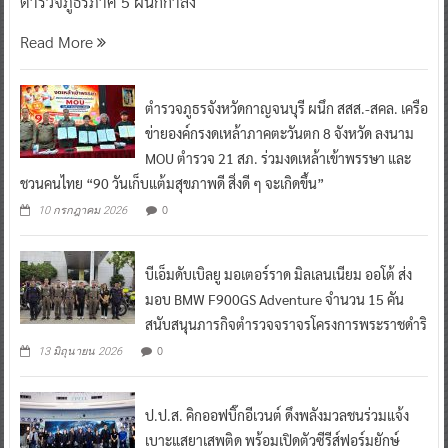
ตำรวจภูธรภาค 5 ผนึกกำลัง
Read More
ตำรวจภูธรจังหวัดกาญจนบุรี ผนึก สสส.-สคล. เครือ
ข่ายองค์กรงดเหล้าภาคตะวันตก 8 จังหวัด ลงนาม
MOU ตำรวจ 21 สภ. ร่วมงดเหล้าเข้าพรรษา และ
ชวนคนไทย “90 วันเก็บแต้มสุขภาพดี สิ่งดี ๆ จะเกิดขึ้น”
0
10 กรกฎาคม 2026
บีเอ็มดับเบิลยู มอเตอร์ราด มิลเลนเนียม ออโต้ ส่ง
มอบ BMW F900GS Adventure จำนวน 15 คัน
สนับสนุนภารกิจตำรวจจราจรโครงการพระราชดำริ
0
13 มิถุนายน 2026
ป.ป.ส. คิกออฟบิ๊กอีเวนต์ ดึงพลังมวลชนร่วมแจ้ง
เบาะแสยาเสพติด พร้อมเปิดตัวซีรีส์ฟอร์มยักษ์