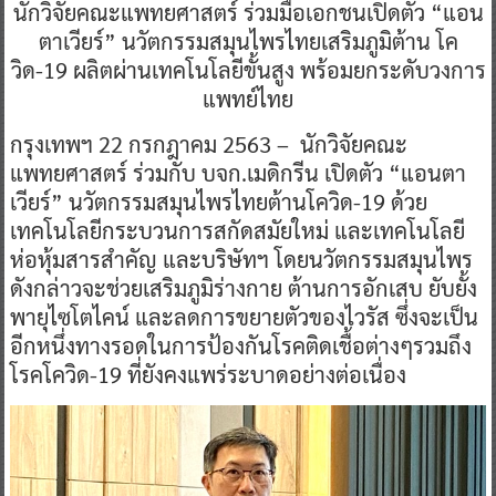
นักวิจัยคณะแพทยศาสตร์ ร่วมมือเอกชนเปิดตัว “แอน
ตาเวียร์” นวัตกรรมสมุนไพรไทยเสริมภูมิต้าน โค
วิด-19 ผลิตผ่านเทคโนโลยีขั้นสูง พร้อมยกระดับวงการ
แพทย์ไทย
กรุงเทพฯ 22 กรกฎาคม 2563 – นักวิจัยคณะ
แพทยศาสตร์ ร่วมกับ บจก.เมดิกรีน เปิดตัว “แอนตา
เวียร์” นวัตกรรมสมุนไพรไทยต้านโควิด-19 ด้วย
เทคโนโลยีกระบวนการสกัดสมัยใหม่ และเทคโนโลยี
ห่อหุ้มสารสำคัญ และบริษัทฯ โดยนวัตกรรมสมุนไพร
ดังกล่าวจะช่วยเสริมภูมิร่างกาย ต้านการอักเสบ ยับยั้ง
พายุไซโตไคน์ และลดการขยายตัวของไวรัส ซึ่งจะเป็น
อีกหนึ่งทางรอดในการป้องกันโรคติดเชื้อต่างๆรวมถึง
โรคโควิด-19 ที่ยังคงแพร่ระบาดอย่างต่อเนื่อง