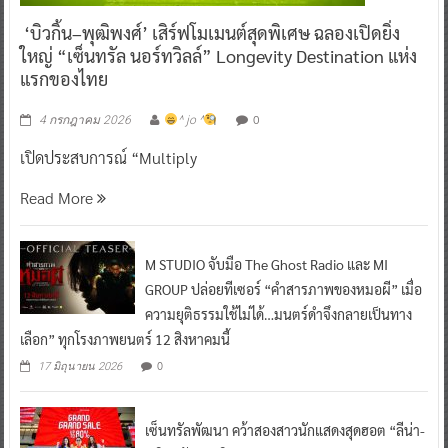
‘บิวกิ้น–พุฒิพงศ์’ เสิร์ฟโมเมนต์สุดพิเศษ ฉลองเปิดยิ่ง
ใหญ่ “เซ็นทรัล นอร์ทวิลล์” Longevity Destination แห่ง
แรกของไทย
0
4 กรกฎาคม 2026
^ jo ^
เปิดประสบการณ์ “Multiply
Read More
M STUDIO จับมือ The Ghost Radio และ MI
GROUP ปล่อยทีเซอร์ “คำสารภาพของหมอผี” เมื่อ
ความยุติธรรมใช้ไม่ได้…มนตร์ดำจึงกลายเป็นทาง
เลือก” ทุกโรงภาพยนตร์ 12 สิงหาคมนี้
0
17 มิถุนายน 2026
เซ็นทรัลพัฒนา คว้าสองสาวนักแสดงสุดฮอต “ลีน่า-