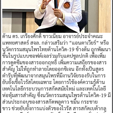
ด้าน ดร. เกรียงศักดิ์ ขาวเนียม อาจารย์ประจำคณะ
แพทยศาสตร์ สจล. กล่าวเสริมว่า “แอนตาเวียร์” หรือ
นวัตกรรมสมุนไพรไทยต้านโควิด-19 ข้างต้น ถูกพัฒนา
ขึ้นในรูปแบบซอฟต์เจลร่วมกับแคปซูลปกติ เพื่อเพิ่ม
การดูดซึมของสารออกฤทธิ์ เพิ่มความเสถียรของสาร
สำคัญ ไม่ให้ถูกทำลายโดยออกซิเจน อีกทั้งเป็นสูตร
ตำรับที่พัฒนาจากสมุนไพรที่มีงานวิจัยรองรับในการ
ยับยั้งเชื้อไวรัสโดยเฉพาะ โดยการใช้องค์ความรู้ด้าน
เทคโนโลยีกระบวนการสกัดสมัยใหม่ และเทคโนโลยี
ห่อหุ้มสารสำคัญ ซึ่งนวัตกรรมสมุนไพรต้านโควิด-19 มี
ส่วนประกอบของสารสกัดพลูคาว ขมิ้น กระชาย
ขาว ช่วยยับยั้งการแบ่งตัวของไวรัส สารสกัดเบต้ากลู