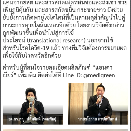
แคนจากยีสต์ และสารสกัดเห็ดหลินจือและถั่งเช่า ช่วย
เพิ่มภูมิคุ้มกัน และสารสกัดขมิ้น กระชายขาว ยังช่วย
ยับยั้งการเกิดพายุไซโตไคน์ที่เป็นสาเหตุสำคัญนำไปสู่
ภาวะการหายใจล้มเหลวอีกด้วย โดยงานวิจัยดังกล่าว
ถูกพัฒนาขึ้นเพื่อนำไปสู่การใช้
ประโยชน์ (translational research) นอกจากใช้
สำหรับโรคโควิด-19 แล้ว ทางทีมวิจัยต้องการขยายผล
เพื่อใช้กับโรคหวัดอีกด้วย
สำหรับผู้ที่สนใจรายละเอียดผลิตภัณฑ์ “แอนตา
เวียร์” เพิ่มเติม ติดต่อได้ที่ Line ID: @medigreen
รศ.ดร.ภญ. ปลื้มจิตติ์ โรจนพันธุ์
นายวโรกาส ตาปสนันทน์