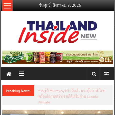
Skip
วันศุกร์, สิงหาคม 7, 2026
to
content
thailandinsidenew.com
Thailand
Inside
New
Breaking News:
ชวนรู้จักซิม my by NT เน็ตเร็ว แรง คุ้มค่าทั่วไทย
พร้อมโอกาสสร้างรายได้เสริมผ่าน Lazada
Affiliate