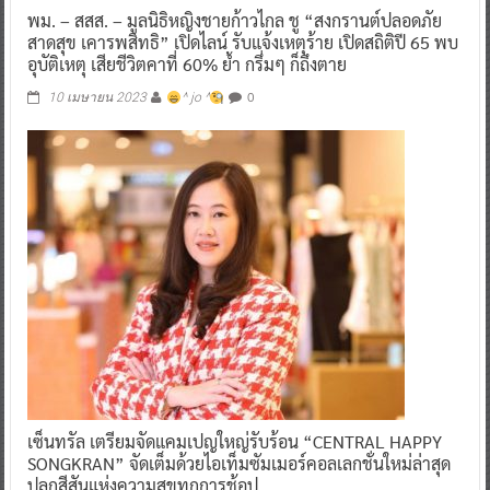
พม. – สสส. – มูลนิธิหญิงชายก้าวไกล ชู “สงกรานต์ปลอดภัย
สาดสุข เคารพสิทธิ” เปิดไลน์ รับแจ้งเหตุร้าย เปิดสถิติปี 65 พบ
อุบัติเหตุ เสียชีวิตคาที่ 60% ย้ำ กรึ่มๆ ก็ถึงตาย
0
10 เมษายน 2023
^ jo ^
เซ็นทรัล เตรียมจัดแคมเปญใหญ่รับร้อน “CENTRAL HAPPY
SONGKRAN” จัดเต็มด้วยไอเท็มซัมเมอร์คอลเลกชั่นใหม่ล่าสุด
ปลุกสีสันแห่งความสุขทุกการช้อป