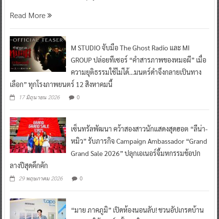
Read More
M STUDIO จับมือ The Ghost Radio และ MI
GROUP ปล่อยทีเซอร์ “คำสารภาพของหมอผี” เมื่อ
ความยุติธรรมใช้ไม่ได้…มนตร์ดำจึงกลายเป็นทาง
เลือก” ทุกโรงภาพยนตร์ 12 สิงหาคมนี้
0
17 มิถุนายน 2026
เซ็นทรัลพัฒนา คว้าสองสาวนักแสดงสุดฮอต “ลีน่า-
หมิว” รับภารกิจ Campaign Ambassador “Grand
Grand Sale 2026” ปลุกเอเนอร์จี้มหกรรมช้อปก
ลางปีสุดคึกคัก
0
29 พฤษภาคม 2026
“มาย ภาคภูมิ” เปิดห้องนอนลับ! ชวนอัปเกรดบ้าน