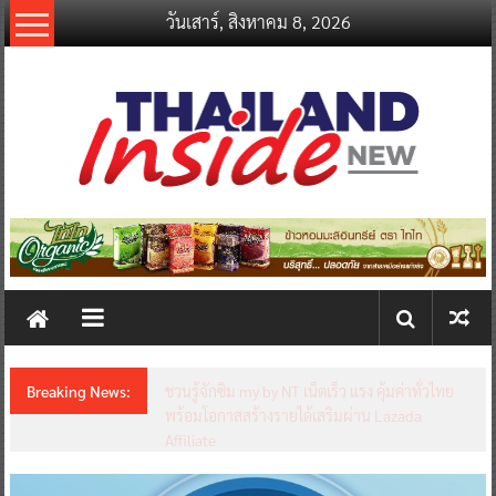
Skip
วันเสาร์, สิงหาคม 8, 2026
to
content
thailandinsidenew.com
Thailand
Inside
New
Breaking News:
ชวนรู้จักซิม my by NT เน็ตเร็ว แรง คุ้มค่าทั่วไทย
พร้อมโอกาสสร้างรายได้เสริมผ่าน Lazada
Affiliate