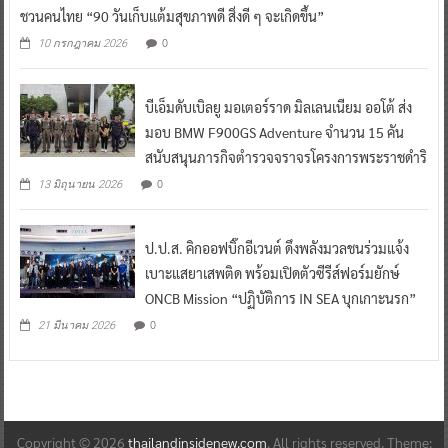
ชวนคนไทย “90 วันเก็บแต้มสุขภาพดี สิ่งดี ๆ จะเกิดขึ้น”
0
10 กรกฎาคม 2026
บีเอ็มดับเบิลยู มอเตอร์ราด มิลเลนเนียม ออโต้ ส่ง
มอบ BMW F900GS Adventure จำนวน 15 คัน
สนับสนุนภารกิจตำรวจจราจรโครงการพระราชดำริ
0
13 มิถุนายน 2026
ป.ป.ส. คิกออฟบิ๊กอีเวนต์ ดึงพลังมวลชนร่วมแจ้ง
เบาะแสยาเสพติด พร้อมเปิดตัวซีรีส์ฟอร์มยักษ์
ONCB Mission “ปฏิบัติการ IN SEA บุกเกาะนรก”
0
21 มีนาคม 2026
Copyright © 2026
thailandinsidenew.com
. All rights reserved. Theme: