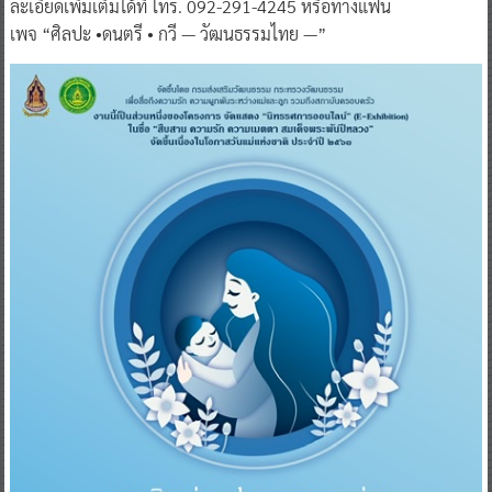
ละเอียดเพิ่มเติมได้ที่ โทร. 092-291-4245 หรือทางแฟน
เพจ “ศิลปะ •ดนตรี • กวี — วัฒนธรรมไทย —”