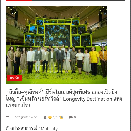
บันเทิง
‘บิวกิ้น–พุฒิพงศ์’ เสิร์ฟโมเมนต์สุดพิเศษ ฉลองเปิดยิ่ง
ใหญ่ “เซ็นทรัล นอร์ทวิลล์” Longevity Destination แห่ง
แรกของไทย
0
4 กรกฎาคม 2026
^ jo ^
เปิดประสบการณ์ “Multiply