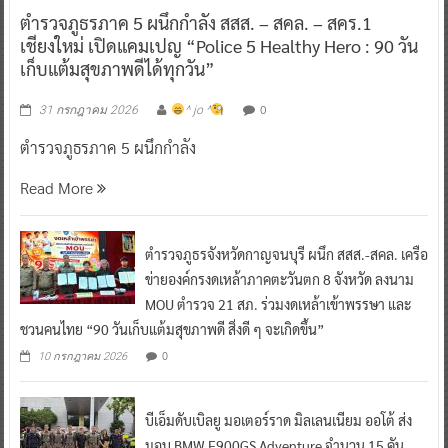
ตำรวจภูธรภาค 5 ผนึกกำลัง สสส. – สคล. – สคร.1
เชียงใหม่ เปิดแคมเปญ “Police 5 Healthy Hero : 90 วัน
เก็บแต้มสุขภาพดีได้ทุกวัน”
0
31 กรกฎาคม 2026
^ jo ^
ตำรวจภูธรภาค 5 ผนึกกำลัง
Read More
ตำรวจภูธรจังหวัดกาญจนบุรี ผนึก สสส.-สคล. เครือ
ข่ายองค์กรงดเหล้าภาคตะวันตก 8 จังหวัด ลงนาม
MOU ตำรวจ 21 สภ. ร่วมงดเหล้าเข้าพรรษา และ
ชวนคนไทย “90 วันเก็บแต้มสุขภาพดี สิ่งดี ๆ จะเกิดขึ้น”
0
10 กรกฎาคม 2026
บีเอ็มดับเบิลยู มอเตอร์ราด มิลเลนเนียม ออโต้ ส่ง
มอบ BMW F900GS Adventure จำนวน 15 คัน