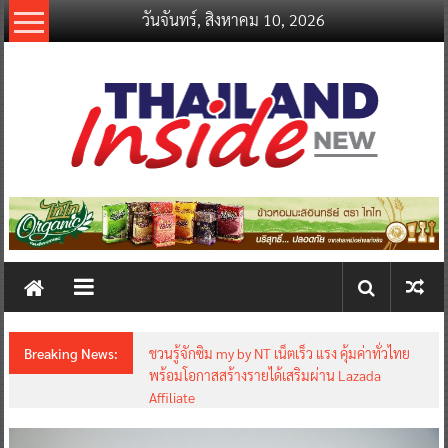
Skip
วันจันทร์, สิงหาคม 10, 2026
to
content
thailandinsidenew.com
Thailand
Inside
New
Breaking News:
ชวนรู้จักซิม my by NT เน็ตเร็ว แรง คุ้มค่าทั่วไทย
พร้อมโอกาสสร้างรายได้เสริมผ่าน Lazada
Affiliate