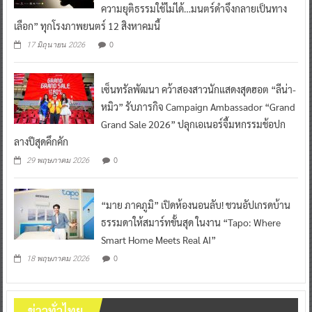
ความยุติธรรมใช้ไม่ได้…มนตร์ดำจึงกลายเป็นทาง
เลือก” ทุกโรงภาพยนตร์ 12 สิงหาคมนี้
0
17 มิถุนายน 2026
เซ็นทรัลพัฒนา คว้าสองสาวนักแสดงสุดฮอต “ลีน่า-
หมิว” รับภารกิจ Campaign Ambassador “Grand
Grand Sale 2026” ปลุกเอเนอร์จี้มหกรรมช้อปก
ลางปีสุดคึกคัก
0
29 พฤษภาคม 2026
“มาย ภาคภูมิ” เปิดห้องนอนลับ! ชวนอัปเกรดบ้าน
ธรรมดาให้สมาร์ทขั้นสุด ในงาน “Tapo: Where
Smart Home Meets Real AI”
0
18 พฤษภาคม 2026
ข่าวทั่วไทย