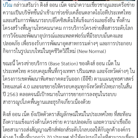
ปวิณ
กล่าวเสริมว่า ติงส์ ออน เน็ต จะนำความเชี่ยวชาญและเครือข่าย
ความเป็นบริษัทชั้นนำเข้ามาช่วยขับเคลื่อนตลาดไอโอทีประเทศไทย
และเสริมการพัฒนาระบบอีโคซิสเต็มให้แข็งแกร่งและยั่งยืน ทั้งด้าน
โครงสร้างพื้นฐานโทรคมนาคม การบริการโครงข่ายสื่อสารระดับโลก
การวิจัยและพัฒนาอุปกรณ์และแพลตฟอร์มที่มีระบบมั่นคงและ
ปลอดภัย เพื่อรองรับการพัฒนาอุตสาหกรรมต่างๆ และการประกอบ
กิจการในรูปแบบใหม่ในยุคชีวิตวิถีใหม่ (New Normal)
ขณะนี้ โครงข่ายบริการ (Base Station) ของติงส์ ออน เน็ต ใน
ประเทศไทย ครอบคลุมพื้นที่กรุงเทพฯ ปริมณฑล และจังหวัดต่างๆ ใน
โครงการเขตพัฒนาพิเศษภาคตะวันออก (อีอีซี) ตามแผนยุทธศาสตร์
ไทยแลนด์ 4.0 และจะขยายให้ครอบคลุมทุกจังหวัดทั่วไทยภายในสิ้น
ปี 2563 ตลอดจนมีเป้าหมายในการขยายการลงทุนในระบบ
สาธารณูปโภคพื้นฐานและธุรกิจเกี่ยวเนื่องด้วย
ติงส์ ออน เน็ต ยังเปิดตัวตราสัญลักษณ์ใหม่ในประเทศไทย ที่สะท้อน
ถึงความแข็งแกร่งด้านโครงข่าย ความปลอดภัย และความน่าเชื่อถือ
โดยสามารถส่งสัญญาณซิกส์ฟอกส์ระดับโกลบอลให้กับลูกค้าองค์กร
ต่างๆ ในพื้นที่มากกว่า 70 ประเทศ ทำให้อุปกรณ์ไอโอทีสามารถเชื่อม