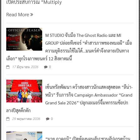
เปิดประสบการณ์ “Multiply
Read More
M STUDIO จับมือ The Ghost Radio และ MI
GROUP ปล่อยทีเซอร์ “คำสารภาพของหมอผี” เมื่อ
ความยุติธรรมใช้ไม่ได้…มนตร์ดำจึงกลายเป็นทาง
เลือก” ทุกโรงภาพยนตร์ 12 สิงหาคมนี้
0
17 มิถุนายน 2026
เซ็นทรัลพัฒนา คว้าสองสาวนักแสดงสุดฮอต “ลีน่า-
หมิว” รับภารกิจ Campaign Ambassador “Grand
Grand Sale 2026” ปลุกเอเนอร์จี้มหกรรมช้อปก
ลางปีสุดคึกคัก
0
29 พฤษภาคม 2026
“มาย ภาคภูมิ” เปิดห้องนอนลับ! ชวนอัปเกรดบ้าน