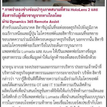
* ภาพจำลองช่างซ่อมบำรุงภาคสนามที่สวม HoloLens 2 และ
สื่อสารกับผู้เชี่ยวชาญจากทางไกลโดย
ผ่าน Dynamics 365 Remote Assist
สำหรับแผนในอนาคต ฮิตาชิมุ่งมั่นที่จะต่อยอดธุรกิจไปยังภูมิภาค
อเมริกาเหนือและญี่ปุ่น ไมโครซอฟต์และฮิตาชิวางแผนที่จะขยาย
ขอบเขตความร่วมมือให้ครอบคลุมภาคธุรกิจอื่นๆ นอกจากนั้น ฮิตาชิ
และไมโครซอฟต์จะเริ่มหารือในประเด็นการบูรณาการ
แพลตฟอร์ม Lumada และ Azure ให้เป็นแพลตฟอร์มทางข้อมูล
อุตสาหกรรม เพื่อเพิ่มมูลค่าให้แก่ลูกค้าของทั้งสองบริษัทอีกด้วย
นายจุน อาเบะ รองประธานและกรรมการบริหาร ประธานเจ้าหน้าที่
บริหารฝ่ายธุรกิจอุตสาหกรรมและการกระจายประจำ บริษัท ฮิตาชิ
กล่าวว่า “เรารู้สึกยินดีที่ได้ขยายความร่วมมือร่วมกับไมโครซอฟต์
และได้ผสานนวัตกรรม OT และ IT รวมทั้งความเป็นเลิศด้าน
ผลิตภัณฑ์เพื่อนำเสนอโซลูชันทางดิจิทัลให้แก่บริษัทด้านการผลิตและ
โลจิสติกส์ เราใช้แพลตฟอร์ม Lumada เพื่อนำเสนอโซลูชันแบบบูรณา
การในการตอบโจทย์ความท้าทาย โดยเชื่อมไซเบอร์สเปซเข้ากับโลก