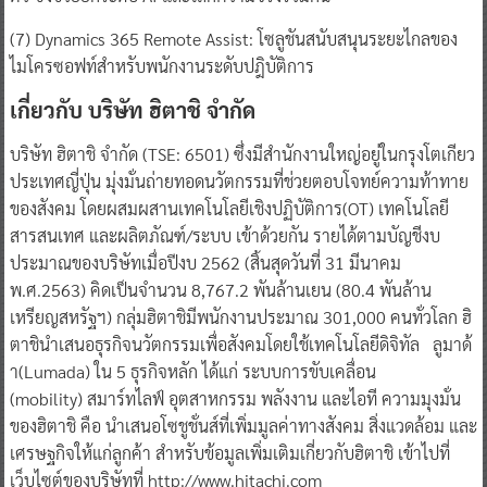
(7) Dynamics 365 Remote Assist: โซลูชันสนับสนุนระยะไกลของ
ไมโครซอฟท์สำหรับพนักงานระดับปฎิบัติการ
เกี่ยวกับ บริษัท ฮิตาชิ จำกัด
บริษัท ฮิตาชิ จำกัด (TSE: 6501) ซึ่งมีสำนักงานใหญ่อยู่ในกรุงโตเกียว
ประเทศญี่ปุ่น มุ่งมั่นถ่ายทอดนวัตกรรมที่ช่วยตอบโจทย์ความท้าทาย
ของสังคม โดยผสมผสานเทคโนโลยีเชิงปฏิบัติการ(OT) เทคโนโลยี
สารสนเทศ และผลิตภัณฑ์/ระบบ เข้าด้วยกัน รายได้ตามบัญชีงบ
ประมาณของบริษัทเมื่อปีงบ 2562 (สิ้นสุดวันที่ 31 มีนาคม
พ.ศ.2563) คิดเป็นจำนวน 8,767.2 พันล้านเยน (80.4 พันล้าน
เหรียญสหรัฐฯ) กลุ่มฮิตาชิมีพนักงานประมาณ 301,000 คนทั่วโลก ฮิ
ตาชินำเสนอธุรกิจนวัตกรรมเพื่อสังคมโดยใช้เทคโนโลยีดิจิทัล ลูมาด้
า(Lumada) ใน 5 ธุรกิจหลัก ได้แก่ ระบบการขับเคลื่อน
(mobility) สมาร์ทไลฟ์ อุตสาหกรรม พลังงาน และไอที ความมุงมั่น
ของฮิตาชิ คือ นำเสนอโซชูชั่นส์ที่เพิ่มมูลค่าทางสังคม สิ่งแวดล้อม และ
เศรษฐกิจให้แก่ลูกค้า สำหรับข้อมูลเพิ่มเติมเกี่ยวกับฮิตาชิ เข้าไปที่
เว็บไซต์ของบริษัทที่ http://www.hitachi.com