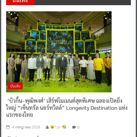
บันเทิง
‘บิวกิ้น–พุฒิพงศ์’ เสิร์ฟโมเมนต์สุดพิเศษ ฉลองเปิดยิ่ง
ใหญ่ “เซ็นทรัล นอร์ทวิลล์” Longevity Destination แห่ง
แรกของไทย
0
4 กรกฎาคม 2026
^ jo ^