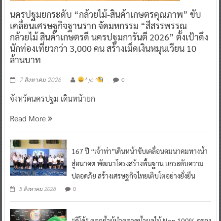
นครปฐมยกระดับ “กล้วยไม้-สินค้าเกษตรคุณภาพ” ขับ
เคลื่อนเศรษฐกิจฐานราก จัดมหกรรม “สีสรรพรรณ
กล้วยไม้ สินค้าเกษตรดี นครปฐมการันตี 2026” ตั้งเป้าดึง
นักท่องเที่ยวกว่า 3,000 คน สร้างเม็ดเงินหมุนเวียน 10
ล้านบาท
0
7 สิงหาคม 2026
^ jo ^
จังหวัดนครปฐม เดินหน้ายก
Read More
167 ปี “เจ้าท่า”เดินหน้าขับเคลื่อนคมนาคมทางน้ำ
สู่อนาคต พัฒนาโครงสร้างพื้นฐาน ยกระดับความ
ปลอดภัย สร้างเศรษฐกิจไทยเติบโตอย่างยั่งยืน
0
5 สิงหาคม 2026
“ดีโด้” ตอกย้ำผู้นำตลาดน้ำผลไม้ Non 100% ครอง