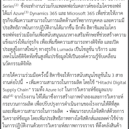
(
2)
Series
ซึ่งจะทำงานร่วมกับแพลตฟอร์มคลาวด์ของไมโครซอฟท์
(
3)
ได้แก่ Azure
Dynamics 365 และ Microsoft 365 เพื่อช่วยให้ภาค
ธุรกิจเพิ่มความสามารถในการผลิตด้านทรัพยากรบุคคล และความมี
ประสิทธิภาพในการปฏิบัติงานได้มากขึ้น อีกทั้ง ฮิตาชิและไมโคร
ซอฟท์จะร่วมมือกันเพื่อสนับสนุนแนวทางเสริมทักษะที่ช่วยสร้างความ
แข็งแกร่งให้แก่ธุรกิจ เพื่อเพิ่มขีดความสามารถทางดิจิทัล และเปิด
ประตูสู่โอกาสใหม่ๆ ทางธุรกิจ Lumada เป็นโซลูชัน บริการ และ
เทคโนโลยีดิจิตทัลขั้นสูงที่แปรข้อมูลให้เป็นองค์ความรู้ขับเคลื่อน
นวัตกรรมดิจิทัล
ภายใต้ความร่วมมือครั้งนี้ ฮิตาชิจะให้การสนับสนุนโซลูชันใน 3 สาย
งานต่อไปนี้ • เพิ่มความสามารถในการผลิต โดยใช้ “Hitachi Digital
Supply Chain” รวมทั้ง Azure IoT ในการวิเคราะห์ข้อมูลแบบ
(4)
4M
จากโรงงาน ให้ได้มาซึ่งการสร้างภาพจำลองและการวิเคราะห์
กระบวนการผลิต เพื่อปรับปรุงการดำเนินงานของโรงงานให้ดีที่สุด
และเพิ่มความสามารถในการผลิต • พัฒนาระบบโลจิสติกส์ด้วยการ
วิเคราะห์ข้อมูล โดยเพิ่มประสิทธิภาพทางโลจิสติกส์และลดค่าใช้จ่าย
ในการปฏิบัติงานด้วยการวิเคราะห์สภาพการจราจร ที่ตั้งคลังสินค้า