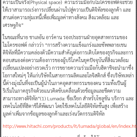
ความเป็นจริง(Physical space) ความร่วมมือกับไมโครซอฟต์จะช่วย
ให้เราสามารถเร่งการเปลี่ยนผ่านไปสู่ความเป็นดิจิทัลของลูกค้า และ
สานต่อความทุ่มเทนี้เพื่อเพิ่มมูลค่าทางสังคม สิ่งแวดล้อม และ
เศรษฐกิจ”
ในขณะที่นาย ชาเลอัน อาร์คาน รองประธานฝ่ายอุตสาหกรรมของ
ไมโครซอฟต์ กล่าวว่า “การสร้างความแข็งแกร่งและซัพพลายเชน
ดิจิทัลที่มีความคล่องตัวมีความสำคัญต่อการเติบโตของธุรกิจและการ
ตอบสนองต่อความต้องการของผู้บริโภคในยุคปัจจุบันที่สิ่งแวดล้อม
เปลี่ยนแปลงอย่างรวดเร็ว การขยายความร่วมมือกับฮิตาชิจะนำมาซึ่ง
โอกาสใหม่ๆ ให้แก่บริษัทในสายการผลิตและโลจิสติกส์ ซึ่งบริษัทเหล่า
นี้ต่างมุ่งมั่นที่จะเป็นผู้นำในภาคอุตสาหกรรมของตน รวมทั้งเป็นผู้
ริเริ่มในภาคธุรกิจด้วยแนวคิดขับเคลื่อนด้วยข้อมูลและขีดความ
สามารถทางดิจิทัล”(1) Lumada: ชื่อเรียก สำหรับโซลูชัน บริการ และ
เทคโนโลยีที่ฮิตาชิได้พัฒนา โดยใช้เทคโนโลยีดิจิทัลขั้นสูง เพื่อสร้าง
มูลค่าเพิ่มจากข้อมูลของลูกค้าและเร่งนวัตกรรมดิจิทัล
http://www.hitachi.com/products/it/lumada/global/en/index.h