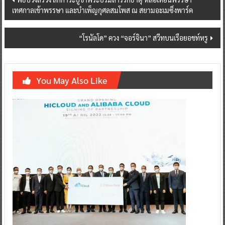
เทศกาลเข้าพรรษา และบำเพ็ญกุศลสมโพส ​ณ สยามอะเมซิ่งพาร์ค
navigation
“โรนัลโด” ควง “จอร์จินา” สวีทบนเรือยอชท์หรู
You May Also Like