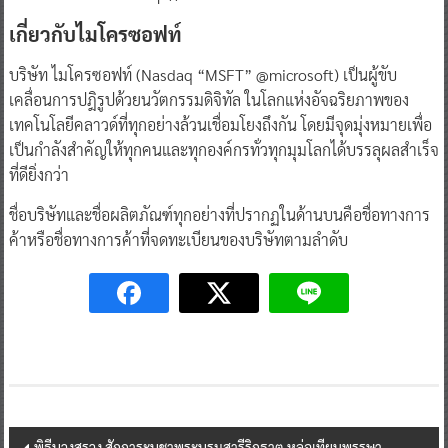
เกี่ยวกับไมโครซอฟท์
บริษัท ไมโครซอฟท์ (Nasdaq “MSFT” @microsoft) เป็นผู้ขับ
เคลื่อนการปฎิรูปด้วยนวัตกรรมดิจิทัล ในโลกแห่งอัจฉริยภาพของ
เทคโนโลยีคลาวด์ที่ทุกอย่างล้วนเชื่อมโยงถึงกัน โดยมีจุดมุ่งหมายเพื่อ
เป็นกำลังสำคัญให้ทุกคนและทุกองค์กรทั่วทุกมุมโลกได้บรรลุผลสำเร็จ
ที่ดียิ่งกว่า
ชื่อบริษัทและชื่อผลิตภัณฑ์ทุกอย่างที่ปรากฏในด้านบนคือชื่อทางการ
ค้าหรือชื่อทางการค้าที่จดทะเบียนของบริษัทตามลำดับ
Post
พิธีบวงสรวง สักการะบูชาพระบรมสารีริกธาตุ หล่อเทียนพรรษา