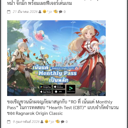
หม่ำ จ๊กม๊ก พร้อมเผยฟีเจอร์เด่นเกม
0
21 มีนาคม 2026
^ jo ^
ขอเชิญชวนนักผจญภัยมาสนุกกับ “RO ที่ เน้นแค่ Monthly
Pass” ในการทดสอบ “Hearth Test (CBT)” แบบจำกัดจำนวน
ของ Ragnarok Origin Classic
0
9 กุมภาพันธ์ 2026
^ jo ^