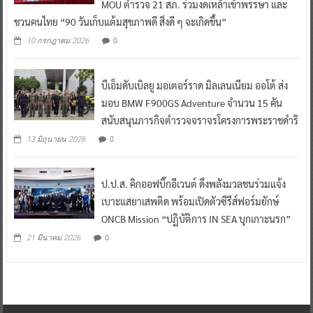
MOU ตำรวจ 21 สภ. ร่วมงดเหล้าเข้าพรรษา และ
ชวนคนไทย “90 วันเก็บแต้มสุขภาพดี สิ่งดี ๆ จะเกิดขึ้น”
0
10 กรกฎาคม 2026
บีเอ็มดับเบิลยู มอเตอร์ราด มิลเลนเนียม ออโต้ ส่ง
มอบ BMW F900GS Adventure จำนวน 15 คัน
สนับสนุนภารกิจตำรวจจราจรโครงการพระราชดำริ
0
13 มิถุนายน 2026
ป.ป.ส. คิกออฟบิ๊กอีเวนต์ ดึงพลังมวลชนร่วมแจ้ง
เบาะแสยาเสพติด พร้อมเปิดตัวซีรีส์ฟอร์มยักษ์
ONCB Mission “ปฏิบัติการ IN SEA บุกเกาะนรก”
0
21 มีนาคม 2026