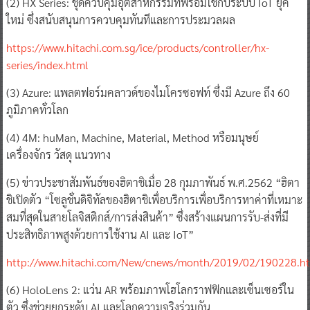
(2) HX Series: ชุดควบคุมอุตสาหกรรมที่พร้อมใช้กับระบบ IoT ยุค
ใหม่ ซึ่งสนับสนุนการควบคุมทันทีและการประมวลผล
https://www.hitachi.com.sg/ice/products/controller/hx-
series/index.html
(3) Azure: แพลตฟอร์มคลาวด์ของไมโครซอฟท์ ซึ่งมี Azure ถึง 60
ภูมิภาคทั่วโลก
(4) 4M: huMan, Machine, Material, Method หรือมนุษย์
เครื่องจักร วัสดุ แนวทาง
(5) ข่าวประชาสัมพันธ์ของฮิตาชิเมื่อ 28 กุมภาพันธ์ พ.ศ.2562 “ฮิตา
ชิเปิดตัว “โซลูชั่นดิจิทัลของฮิตาชิเพื่อบริการเพื่อบริการหาค่าที่เหมาะ
สมที่สุดในสายโลจิสติกส์/การส่งสินค้า” ซึ่งสร้างแผนการรับ-ส่งที่มี
ประสิทธิภาพสูงด้วยการใช้งาน AI และ IoT”
http://www.hitachi.com/New/cnews/month/2019/02/190228.h
(6) HoloLens 2: แว่น AR พร้อมภาพโฮโลกราฟฟิกและเซ็นเซอร์ใน
ตัว ซึ่งช่วยยกระดับ AI และโลกความจริงร่วมกัน