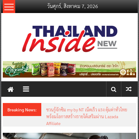
Skip
วันศุกร์, สิงหาคม 7, 2026
to
content
thailandinsidenew.com
Thailand
Inside
New
Breaking News:
ชวนรู้จักซิม my by NT เน็ตเร็ว แรง คุ้มค่าทั่วไทย
พร้อมโอกาสสร้างรายได้เสริมผ่าน Lazada
Affiliate