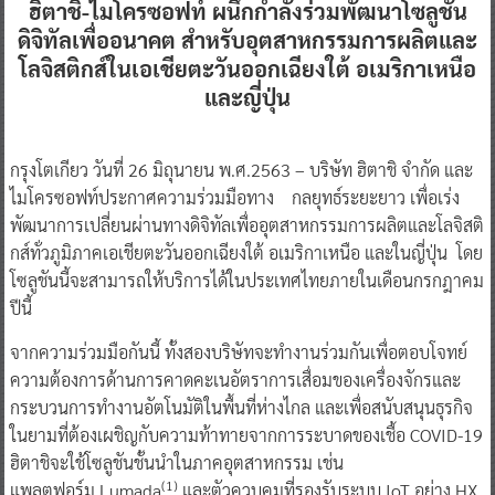
ฮิตาชิ-ไมโครซอฟท์ ผนึกกำลังร่วมพัฒนาโซลูชัน
ดิจิทัลเพื่ออนาคต
สำหรับอุตสาหกรรมการผลิตและ
โลจิสติกส์ในเอเชียตะวันออกเฉียงใต้
อเมริกาเหนือ
และญี่ปุ่น
กรุงโตเกียว วันที่ 26 มิถุนายน พ.ศ.2563 – บริษัท ฮิตาชิ จำกัด และ
ไมโครซอฟท์ประกาศความร่วมมือทาง กลยุทธ์ระยะยาว เพื่อเร่ง
พัฒนาการเปลี่ยนผ่านทางดิจิทัลเพื่ออุตสาหกรรมการผลิตและโลจิสติ
กส์ทั่วภูมิภาคเอเชียตะวันออกเฉียงใต้ อเมริกาเหนือ และในญี่ปุ่น โดย
โซลูชันนี้จะสามารถให้บริการได้ในประเทศไทยภายในเดือนกรกฎาคม
ปีนี้
จากความร่วมมือกันนี้ ทั้งสองบริษัทจะทำงานร่วมกันเพื่อตอบโจทย์
ความต้องการด้านการคาดคะเนอัตราการเสื่อมของเครื่องจักรและ
กระบวนการทำงานอัตโนมัติในพื้นที่ห่างไกล และเพื่อสนับสนุนธุรกิจ
ในยามที่ต้องเผชิญกับความท้าทายจากการระบาดของเชื้อ COVID-19
ฮิตาชิจะใช้โซลูชันชั้นนำในภาคอุตสาหกรรม เช่น
(
1)
แพลตฟอร์ม Lumada
และตัวควบคุมที่รองรับระบบ IoT อย่าง HX