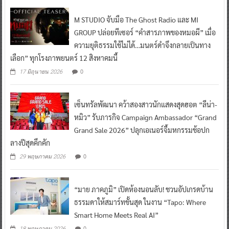
M STUDIO จับมือ The Ghost Radio และ MI
GROUP ปล่อยทีเซอร์ “คำสารภาพของหมอผี” เมื่อ
ความยุติธรรมใช้ไม่ได้…มนตร์ดำจึงกลายเป็นทาง
เลือก” ทุกโรงภาพยนตร์ 12 สิงหาคมนี้
0
17 มิถุนายน 2026
เซ็นทรัลพัฒนา คว้าสองสาวนักแสดงสุดฮอต “ลีน่า-
หมิว” รับภารกิจ Campaign Ambassador “Grand
Grand Sale 2026” ปลุกเอเนอร์จี้มหกรรมช้อปก
ลางปีสุดคึกคัก
0
29 พฤษภาคม 2026
“มาย ภาคภูมิ” เปิดห้องนอนลับ! ชวนอัปเกรดบ้าน
ธรรมดาให้สมาร์ทขั้นสุด ในงาน “Tapo: Where
Smart Home Meets Real AI”
0
18 พฤษภาคม 2026