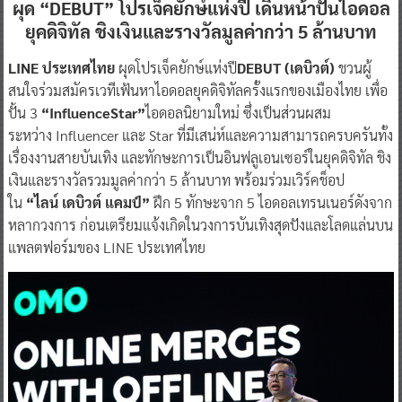
ผุด “DEBUT” โปรเจ็คยักษ์แห่งปี
เดินหน้าปั้นไอดอล
ยุคดิจิทัล ชิงเงินและรางวัลมูลค่ากว่า 5 ล้านบาท
LINE ประเทศไทย
ผุดโปรเจ็คยักษ์แห่งปี
DEBUT (เดบิวต์)
ชวนผู้
สนใจร่วมสมัครเวทีเฟ้นหาไอดอลยุคดิจิทัลครั้งแรกของเมืองไทย เพื่อ
ปั้น 3
“InfluenceStar”
ไอดอลนิยามใหม่ ซึ่งเป็นส่วนผสม
ระหว่าง Influencer และ Star ที่มีเสน่ห์และความสามารถครบครันทั้ง
เรื่องงานสายบันเทิง และทักษะการเป็นอินฟลูเอนเซอร์ในยุคดิจิทัล ชิง
เงินและรางวัลรวมมูลค่ากว่า 5 ล้านบาท พร้อมร่วมเวิร์คช็อป
ใน
“ไลน์ เดบิวต์ แคมป์”
ฝึก 5 ทักษะจาก 5 ไอดอลเทรนเนอร์ดังจาก
หลากวงการ ก่อนเตรียมแจ้งเกิดในวงการบันเทิงสุดปังและโลดแล่นบน
แพลตฟอร์มของ LINE ประเทศไทย