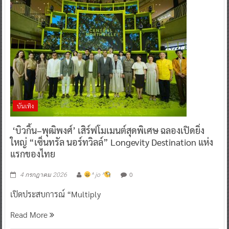
บันเทิง
‘บิวกิ้น–พุฒิพงศ์’ เสิร์ฟโมเมนต์สุดพิเศษ ฉลองเปิดยิ่ง
ใหญ่ “เซ็นทรัล นอร์ทวิลล์” Longevity Destination แห่ง
แรกของไทย
0
4 กรกฎาคม 2026
^ jo ^
เปิดประสบการณ์ “Multiply
Read More