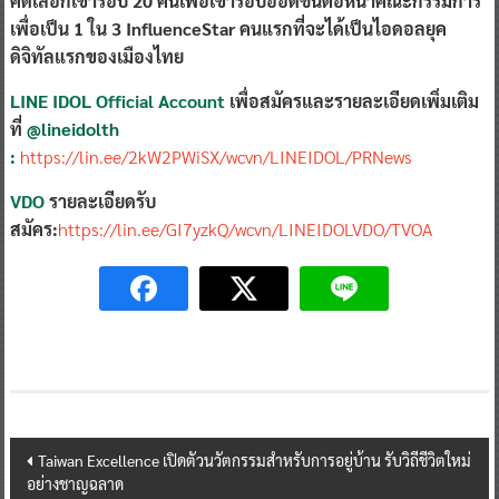
คัดเลือกเข้ารอบ
20
คนเพื่อเข้ารอบออดิชั่นต่อหน้าคณะกรรมการ
เพื่อเป็น
1
ใน
3 InfluenceStar
คนแรกที่จะได้เป็นไอดอลยุค
ดิจิทัลแรกของเมืองไทย
LINE IDOL Official Account
เพื่อสมัครและรายละเอียดเพิ่มเติม
ที่
@lineidolth
:
https://lin.ee/2kW2PWiSX/wcvn/LINEIDOL/PRNews
VDO
รายละเอียดรับ
สมัคร:
https://lin.ee/GI7yzkQ/wcvn/LINEIDOLVDO/TVOA
Post
Taiwan Excellence เปิดตัวนวัตกรรมสำหรับการอยู่บ้าน รับวิถีชีวิตใหม่
อย่างชาญฉลาด
navigation