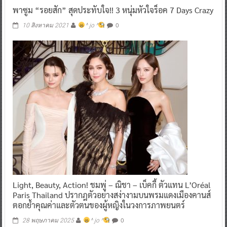
พาซูม “รอยสัก” สุดประทับใจ!! 3 หนุ่มหัวใจร็อค 7 Days Crazy
0
10 สิงหาคม 2021
^ jo ^
Light, Beauty, Action! ชมพู่ – ณิชา – เบ็คกี้ ตัวแทน L’Oréal
Paris Thailand ปรากฎตัวอย่างสง่างามบนพรมแดงเมืองคานส์
ตอกย้ำคุณค่าและตัวตนของผู้หญิงในวงการภาพยนตร์
0
28 พฤษภาคม 2025
^ jo ^