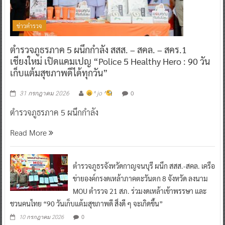
ข่าวตำรวจ
ตำรวจภูธรภาค 5 ผนึกกำลัง สสส. – สคล. – สคร.1
เชียงใหม่ เปิดแคมเปญ “Police 5 Healthy Hero : 90 วัน
เก็บแต้มสุขภาพดีได้ทุกวัน”
0
31 กรกฎาคม 2026
^ jo ^
ตำรวจภูธรภาค 5 ผนึกกำลัง
Read More
ตำรวจภูธรจังหวัดกาญจนบุรี ผนึก สสส.-สคล. เครือ
ข่ายองค์กรงดเหล้าภาคตะวันตก 8 จังหวัด ลงนาม
MOU ตำรวจ 21 สภ. ร่วมงดเหล้าเข้าพรรษา และ
ชวนคนไทย “90 วันเก็บแต้มสุขภาพดี สิ่งดี ๆ จะเกิดขึ้น”
0
10 กรกฎาคม 2026