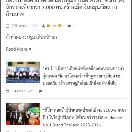
กล้วยไม้ สินค้าเกษตรดี นครปฐมการันตี 2026” ตั้งเป้าดึง
นักท่องเที่ยวกว่า 3,000 คน สร้างเม็ดเงินหมุนเวียน 10
ล้านบาท
0
7 สิงหาคม 2026
^ jo ^
จังหวัดนครปฐม เดินหน้ายก
Read More
167 ปี “เจ้าท่า”เดินหน้าขับเคลื่อนคมนาคมทางน้ำ
สู่อนาคต พัฒนาโครงสร้างพื้นฐาน ยกระดับความ
ปลอดภัย สร้างเศรษฐกิจไทยเติบโตอย่างยั่งยืน
0
5 สิงหาคม 2026
“ดีโด้” ตอกย้ำผู้นำตลาดน้ำผลไม้ Non 100% ครอง
ที่ 1 ในใจผู้บริโภค 8 ปีซ้อน คว้ารางวัล Marketeer
No.1 Brand Thailand 2025-2026