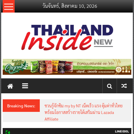
Skip
วันจันทร์, สิงหาคม 10, 2026
to
content
thailandinsidenew.com
Thailand
Inside
New
Breaking News:
ชวนรู้จักซิม my by NT เน็ตเร็ว แรง คุ้มค่าทั่วไทย
พร้อมโอกาสสร้างรายได้เสริมผ่าน Lazada
Affiliate