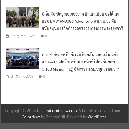
บีเอ็มดับเบิลยู มอเตอร์ราด มิลเลนเนียม ออโต้ ส่ง
มอบ BMW F900GS Adventure จำนวน 15 คัน
สนับสนุนภารกิจตำรวจจราจรโครงการพระราชดำริ
0
13 มิถุนายน 2026
ป.ป.ส. คิกออฟบิ๊กอีเวนต์ ดึงพลังมวลชนร่วมแจ้ง
เบาะแสยาเสพติด พร้อมเปิดตัวซีรีส์ฟอร์มยักษ์
ONCB Mission “ปฏิบัติการ IN SEA บุกเกาะนรก”
0
21 มีนาคม 2026
Copyright © 2026
thailandinsidenew.com
. All rights reserved. Theme:
ColorNews
by ThemeGrill. Powered by
WordPress
.