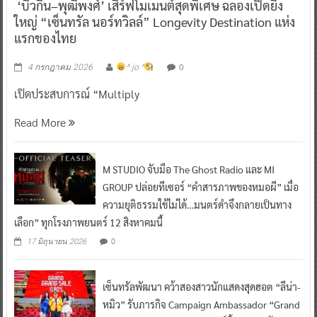
‘บิวกิ้น–พุฒิพงศ์’ เสิร์ฟโมเมนต์สุดพิเศษ ฉลองเปิดยิ่ง
ใหญ่ “เซ็นทรัล นอร์ทวิลล์” Longevity Destination แห่ง
แรกของไทย
0
4 กรกฎาคม 2026
^ jo ^
เปิดประสบการณ์ “Multiply
Read More
M STUDIO จับมือ The Ghost Radio และ MI
GROUP ปล่อยทีเซอร์ “คำสารภาพของหมอผี” เมื่อ
ความยุติธรรมใช้ไม่ได้…มนตร์ดำจึงกลายเป็นทาง
เลือก” ทุกโรงภาพยนตร์ 12 สิงหาคมนี้
0
17 มิถุนายน 2026
เซ็นทรัลพัฒนา คว้าสองสาวนักแสดงสุดฮอต “ลีน่า-
หมิว” รับภารกิจ Campaign Ambassador “Grand