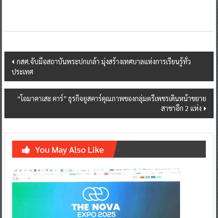
Post
กสศ.จับมือสถาบันพระปกเกล้า มุ่งสร้างเทศบาลแห่งการเรียนรู้ทั่ว
ประเทศ
navigation
“โอมาคาเสะ คาร์” ธุรกิจยูสคาร์คุณภาพของกลุ่มตรีเพชรเดินหน้าขยาย
สาขาอีก 2 แห่ง
You May Also Like