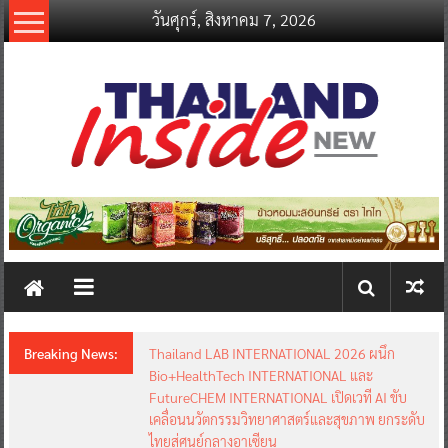
Skip
วันศุกร์, สิงหาคม 7, 2026
to
content
thailandinsidenew.com
Thailand
Inside
New
Breaking News:
Thailand LAB INTERNATIONAL 2026 ผนึก
Bio+HealthTech INTERNATIONAL และ
FutureCHEM INTERNATIONAL เปิดเวที AI ขับ
เคลื่อนนวัตกรรมวิทยาศาสตร์และสุขภาพ ยกระดับ
ไทยสู่ศูนย์กลางอาเซียน