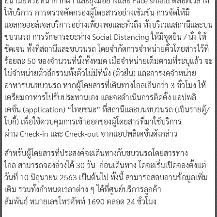
อนามัยหรือหน้ากากผ้า และถุงมือยางและ Face shield ตลอดเวลาที่
ให้บริการ การตรวจคัดกรองผู้โดยสารอย่างเข้มข้น การจัดให้มี
แอลกอฮอล์เจลบริการอย่างเพียงพอและทั่วถึง ทั้งบริเวณสถานีและบน
ขบวนรถ การรักษาระยะห่าง Social Distancing ให้มีจุดยืน / นั่ง ให้
ชัดเจน ทั้งที่สถานีและขบวนรถ โดยจำกัดการจำหน่ายตั๋วโดยสารไว้ที่
ร้อยละ 50 ของจำนวนที่นั่งทั้งหมด เมื่อจำหน่ายเต็มตามที่ระบุแล้ว จะ
ไม่จำหน่ายตั๋วอีกรวมทั้งตั๋วไม่มีที่นั่ง (ตั๋วยืน) และการงดจำหน่าย
อาหารบนขบวนรถ หากผู้โดยสารที่เดินทางไกลเกินกว่า 3 ชั่วโมง ให้
เตรียมอาหารไปรับประทานเอง และจะดำเนินการติดตั้ง แอปพลิ
เคชั่น (application) “ไทยชนะ” ที่สถานีและบนขบวนรถ (เป็นรายตู้/
โบกี้) เพื่อใช้ควบคุมการเข้าออกของผู้โดยสารที่มาใช้บริการ
ผ่าน Check-in และ Check-out จากแอปพลิเคชั่นดังกล่าว
สำหรับผู้โดยสารที่ประสงค์จะเดินทางกับขบวนรถโดยสารทาง
ไกล สามารถจองล่วงได้ 30 วัน ก่อนเดินทาง โดจะเริ่มเปิดจองตั้งแต่
วันที่ 10 มิถุนายน 2563 เป็นต้นไป ทั้งนี้ สามารถสอบถามข้อมูลเพิ่ม
เติม รวมทั้งกำหนดเวลาต่าง ๆ ได้ที่ศูนย์บริการลูกค้า
สัมพันธ์ หมายเลขโทรศัพท์ 1690 ตลอด 24 ชั่วโมง