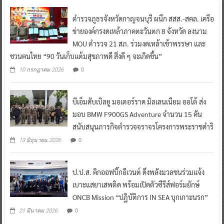
ตำรวจภูธรจังหวัดกาญจนบุรี ผนึก สสส.-สคล. เครือ
ข่ายองค์กรงดเหล้าภาคตะวันตก 8 จังหวัด ลงนาม
MOU ตำรวจ 21 สภ. ร่วมงดเหล้าเข้าพรรษา และ
ชวนคนไทย “90 วันเก็บแต้มสุขภาพดี สิ่งดี ๆ จะเกิดขึ้น”
0
10 กรกฎาคม 2026
บีเอ็มดับเบิลยู มอเตอร์ราด มิลเลนเนียม ออโต้ ส่ง
มอบ BMW F900GS Adventure จำนวน 15 คัน
สนับสนุนภารกิจตำรวจจราจรโครงการพระราชดำริ
0
13 มิถุนายน 2026
ป.ป.ส. คิกออฟบิ๊กอีเวนต์ ดึงพลังมวลชนร่วมแจ้ง
เบาะแสยาเสพติด พร้อมเปิดตัวซีรีส์ฟอร์มยักษ์
ONCB Mission “ปฏิบัติการ IN SEA บุกเกาะนรก”
0
21 มีนาคม 2026