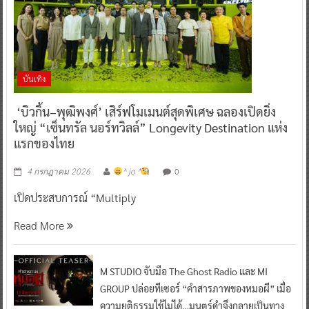
บันเทิง
‘บิวกิ้น–พุฒิพงศ์’ เสิร์ฟโมเมนต์สุดพิเศษ ฉลองเปิดยิ่ง
ใหญ่ “เซ็นทรัล นอร์ทวิลล์” Longevity Destination แห่ง
แรกของไทย
0
4 กรกฎาคม 2026
^ jo ^
เปิดประสบการณ์ “Multiply
Read More
M STUDIO จับมือ The Ghost Radio และ MI
GROUP ปล่อยทีเซอร์ “คำสารภาพของหมอผี” เมื่อ
ความยุติธรรมใช้ไม่ได้…มนตร์ดำจึงกลายเป็นทาง