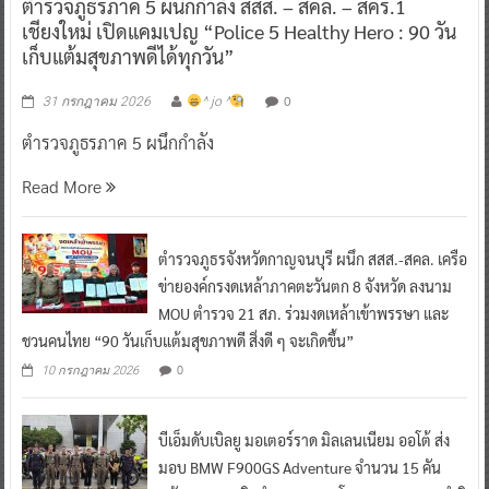
ตำรวจภูธรภาค 5 ผนึกกำลัง สสส. – สคล. – สคร.1
เชียงใหม่ เปิดแคมเปญ “Police 5 Healthy Hero : 90 วัน
เก็บแต้มสุขภาพดีได้ทุกวัน”
0
31 กรกฎาคม 2026
^ jo ^
ตำรวจภูธรภาค 5 ผนึกกำลัง
Read More
ตำรวจภูธรจังหวัดกาญจนบุรี ผนึก สสส.-สคล. เครือ
ข่ายองค์กรงดเหล้าภาคตะวันตก 8 จังหวัด ลงนาม
MOU ตำรวจ 21 สภ. ร่วมงดเหล้าเข้าพรรษา และ
ชวนคนไทย “90 วันเก็บแต้มสุขภาพดี สิ่งดี ๆ จะเกิดขึ้น”
0
10 กรกฎาคม 2026
บีเอ็มดับเบิลยู มอเตอร์ราด มิลเลนเนียม ออโต้ ส่ง
มอบ BMW F900GS Adventure จำนวน 15 คัน