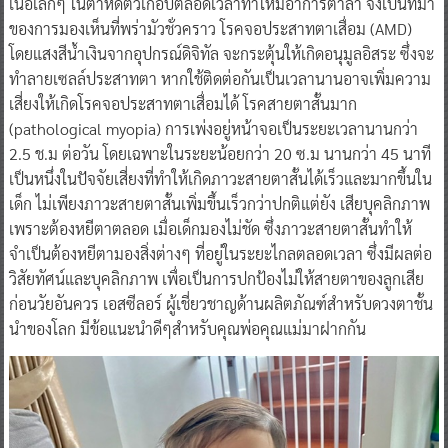
เนื้อเล็กๆ ในตาหดตัวเกือบตลอดเวลาทำให้มีอาการตาล้า จึงเป็นที่มา
ของการมองเห็นที่พร่ามัวชั่วคราว โรคจอประสาทตาเสื่อม (AMD)
โดยแสงสีน้ำเงินจากอุปกรณ์ดิจิทัล จะกระตุ้นให้เกิดอนุมูลอิสระ ซึ่งจะ
ทำลายเซลล์ประสาทตา หากใช้ติดต่อกันเป็นเวลานานอาจเพิ่มความ
เสี่ยงให้เกิดโรคจอประสาทตาเสื่อมได้ โรคสายตาสั้นมาก
(pathological myopia) การเพ่งอยู่หน้าจอเป็นระยะเวลานานกว่า
2.5 ช.ม ต่อวัน โดยเฉพาะในระยะน้อยกว่า 20 ซ.ม นานกว่า 45 นาที
เป็นหนึ่งในปัจจัยเสี่ยงที่ทำให้เกิดภาวะสายตาสั้นได้เร็วและมากขึ้นใน
เด็ก ไม่เพียงภาวะสายตาสั้นเพิ่มขึ้นเร็วกว่าปกติแต่ยัง เสียบุคลิกภาพ
เพราะต้องหยีตาตลอด เมื่อเด็กมองไม่ชัด ซึ่งภาวะสายตาสั้นทำให้
จำเป็นต้องหยีตามองสิ่งต่างๆ ที่อยู่ในระยะไกลตลอดเวลา ซึ่งมีผลต่อ
วิสัยทัศน์และบุคลิกภาพ เพื่อเป็นการปกป้องไม่ให้สายตาของลูกเสีย
ก่อนวัยอันควร เอสซีลอร์ ผู้เชี่ยวชาญด้านผลิตภัณฑ์สำหรับดวงตาชั้น
นำของโลก มีข้อแนะนำดีๆสำหรับคุณพ่อคุณแม่มาฝากกัน