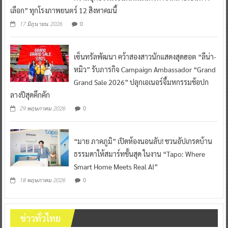
เลือก” ทุกโรงภาพยนตร์ 12 สิงหาคมนี้
0
17 มิถุนายน 2026
เซ็นทรัลพัฒนา คว้าสองสาวนักแสดงสุดฮอต “ลีน่า-
หมิว” รับภารกิจ Campaign Ambassador “Grand
Grand Sale 2026” ปลุกเอเนอร์จี้มหกรรมช้อปก
ลางปีสุดคึกคัก
0
29 พฤษภาคม 2026
“มาย ภาคภูมิ” เปิดห้องนอนลับ! ชวนอัปเกรดบ้าน
ธรรมดาให้สมาร์ทขั้นสุด ในงาน “Tapo: Where
Smart Home Meets Real AI”
0
18 พฤษภาคม 2026
ข่าวทั่วไทย