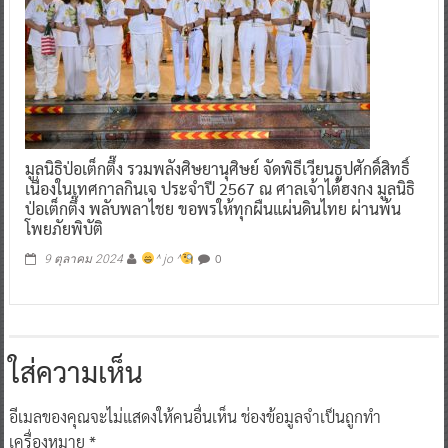
มูลนิธิป่อเต็กตึ๊ง รวมพลังศิษยานุศิษย์ จัดพิธีเวียนธูปศักดิ์สิทธิ์
เนื่องในเทศกาลกินเจ ประจำปี 2567 ณ ศาลเจ้าไต้ฮงกง มูลนิธิ
ป่อเต็กตึ๊ง พลับพลาไชย ขอพรให้ทุกผืนแผ่นดินไทย ผ่านพ้น
โพยภัยพิบัติ
0
9 ตุลาคม 2024
^ jo ^
ใส่ความเห็น
อีเมลของคุณจะไม่แสดงให้คนอื่นเห็น
ช่องข้อมูลจำเป็นถูกทำ
เครื่องหมาย
*