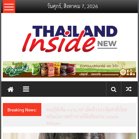
Skip
วันศุกร์, สิงหาคม 7, 2026
to
content
thailandinsidenew.com
Thailand
Inside
New
Breaking News:
ชวนรู้จักซิม my by NT เน็ตเร็ว แรง คุ้มค่าทั่วไทย
พร้อมโอกาสสร้างรายได้เสริมผ่าน Lazada
Affiliate