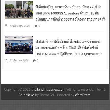
บีเอ็มดับเบิลยู มอเตอร์ราด มิลเลนเนียม ออโต้ ส่ง
มอบ BMW F900GS Adventure จำนวน 15 คัน
สนับสนุนภารกิจตำรวจจราจรโครงการพระราชดำริ
0
13 มิถุนายน 2026
ป.ป.ส. คิกออฟบิ๊กอีเวนต์ ดึงพลังมวลชนร่วมแจ้ง
เบาะแสยาเสพติด พร้อมเปิดตัวซีรีส์ฟอร์มยักษ์
ONCB Mission “ปฏิบัติการ IN SEA บุกเกาะนรก”
0
21 มีนาคม 2026
Copyright © 2026
thailandinsidenew.com
. All rights reserved. Theme:
ColorNews
by ThemeGrill. Powered by
WordPress
.