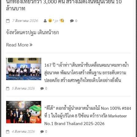
นักท่องเที่ยวกว่า 3,000 คน สร้างเม็ดเงินหมุนเวียน 10
ล้านบาท
0
7 สิงหาคม 2026
^ jo ^
จังหวัดนครปฐม เดินหน้ายก
Read More
167 ปี “เจ้าท่า”เดินหน้าขับเคลื่อนคมนาคมทางน้ำ
สู่อนาคต พัฒนาโครงสร้างพื้นฐาน ยกระดับความ
ปลอดภัย สร้างเศรษฐกิจไทยเติบโตอย่างยั่งยืน
0
5 สิงหาคม 2026
“ดีโด้” ตอกย้ำผู้นำตลาดน้ำผลไม้ Non 100% ครอง
ที่ 1 ในใจผู้บริโภค 8 ปีซ้อน คว้ารางวัล Marketeer
No.1 Brand Thailand 2025-2026
0
4 สิงหาคม 2026