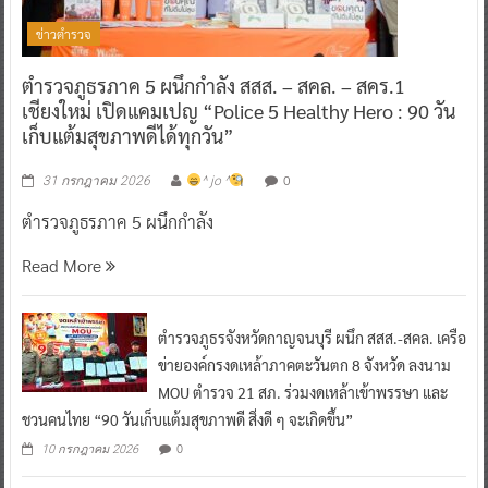
ข่าวตำรวจ
ตำรวจภูธรภาค 5 ผนึกกำลัง สสส. – สคล. – สคร.1
เชียงใหม่ เปิดแคมเปญ “Police 5 Healthy Hero : 90 วัน
เก็บแต้มสุขภาพดีได้ทุกวัน”
0
31 กรกฎาคม 2026
^ jo ^
ตำรวจภูธรภาค 5 ผนึกกำลัง
Read More
ตำรวจภูธรจังหวัดกาญจนบุรี ผนึก สสส.-สคล. เครือ
ข่ายองค์กรงดเหล้าภาคตะวันตก 8 จังหวัด ลงนาม
MOU ตำรวจ 21 สภ. ร่วมงดเหล้าเข้าพรรษา และ
ชวนคนไทย “90 วันเก็บแต้มสุขภาพดี สิ่งดี ๆ จะเกิดขึ้น”
0
10 กรกฎาคม 2026