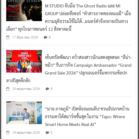
M STUDIO จับมือ The Ghost Radio และ MI
GROUP ปล่อยทีเซอร์ “คำสารภาพของหมอผี” เมื่อ
ความยุติธรรมใช้ไม่ได้…มนตร์ดำจึงกลายเป็นทาง
เลือก” ทุกโรงภาพยนตร์ 12 สิงหาคมนี้
0
17 มิถุนายน 2026
เซ็นทรัลพัฒนา คว้าสองสาวนักแสดงสุดฮอต “ลีน่า-
หมิว” รับภารกิจ Campaign Ambassador “Grand
Grand Sale 2026” ปลุกเอเนอร์จี้มหกรรมช้อปก
ลางปีสุดคึกคัก
0
29 พฤษภาคม 2026
“มาย ภาคภูมิ” เปิดห้องนอนลับ! ชวนอัปเกรดบ้าน
ธรรมดาให้สมาร์ทขั้นสุด ในงาน “Tapo: Where
Smart Home Meets Real AI”
0
18 พฤษภาคม 2026