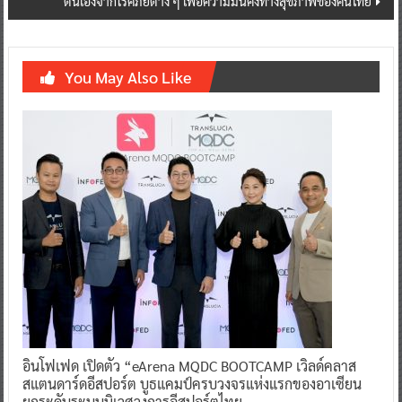
ตนเองจากโรคภัยต่าง ๆ เพื่อความมั่นคงทางสุขภาพของคนไทย
You May Also Like
อินโฟเฟด เปิดตัว “eArena MQDC BOOTCAMP เวิลด์คลาส
สแตนดาร์ดอีสปอร์ต บูธแคมป์ครบวงจรแห่งแรกของอาเซียน
ยกระดับระบบนิเวศวงการอีสปอร์ตไทย