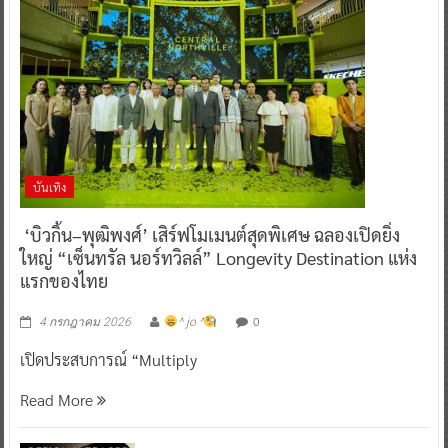
บันเทิง
‘บิวกิ้น–พุฒิพงศ์’ เสิร์ฟโมเมนต์สุดพิเศษ ฉลองเปิดยิ่ง
ใหญ่ “เซ็นทรัล นอร์ทวิลล์” Longevity Destination แห่ง
แรกของไทย
0
4 กรกฎาคม 2026
^ jo ^
เปิดประสบการณ์ “Multiply
Read More