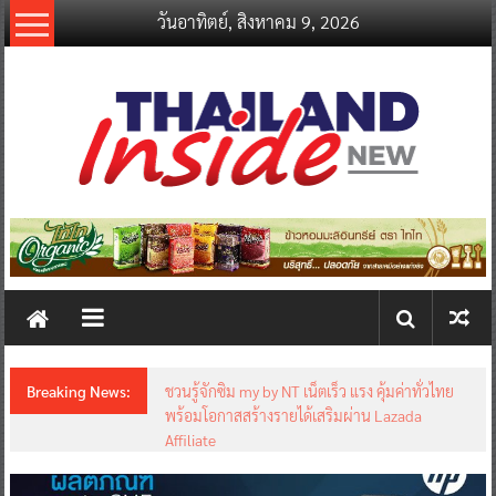
Skip
วันอาทิตย์, สิงหาคม 9, 2026
to
content
thailandinsidenew.com
Thailand
Inside
New
Breaking News:
ชวนรู้จักซิม my by NT เน็ตเร็ว แรง คุ้มค่าทั่วไทย
พร้อมโอกาสสร้างรายได้เสริมผ่าน Lazada
Affiliate