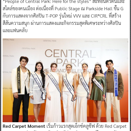
“People of Central Park: Here for the styles” สะท้อนตัวตนและ
สไตล์ของคนเมือง ต่อเนื่องที่ Public Stage ณ Parkside Hall ชั้น G
กับการแสดงจากศิลปิน T-POP รุ่นใหม่ VVV และ CIR*CRL ที่สร้าง
สีสันความสนุก ผ่านการแสดงและกิจกรรมสุดพิเศษระหว่างศิลปิน
และแฟนคลับ
Red Carpet Moment
เริ่มก้าวแรกสุดเอ็กซ์คลูซีฟ ด้วย Red Carpet