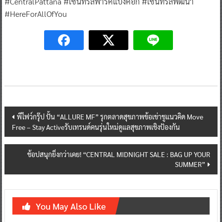
#CentralPattana #เซ็นทรัลพาร์คแบงค็อก #เซ็นทรัลพัฒนา
#HereForAllOfYou
Post
พีไฟว์กรุ๊ป ปั้น “ALLURE MF” รุกตลาดสุขภาพข้อเข่าชูแนวคิด Move
Free – Stay Activeรับเทรนด์คนรุ่นใหม่ดูแลสุขภาพเชิงป้องกัน
navigation
ช้อปสนุกยิ่งกว่าเคย! “CENTRAL MIDNIGHT SALE : BAG UP YOUR
SUMMER”
You May Also Like