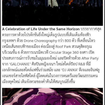
A Celebration of Life Under the Same Horizon
บรรยากาศสุด
ตระการตาด้วยโปรดักชันยิ่งใหญ่เต็มรูปแบบที่เติมเต็มท้องฟ้า
กรุงเทพฯ ด้วย Drone Choreography กว่า 800 ตัว ที่เคลื่อนไหว
เหนือเส้นขอบฟ้าของเมือง ต่อเนื่องสู่ Roof Park สวนดุสิตอรุณ
บริเวณชั้น 6 ด้วยการเนรมิตเวที Circular Stage 360 องศา เปิด
ประสบการณ์การรับชมในมุมมองใหม่ และปิดท้ายด้วย After Party
จาก ‘GALCHANIE’ ศิลปินหญิงเจนฯ ใหม่สไตล์ป๊อป R&B ที่มี
เอกลักษณ์และสไตล์แฟชั่นร่วมสมัย และ ‘DJ AN!KA’ ดีเจและอินฟลู
เอนเซอร์สายไลฟ์สไตล์ ผู้โดดเด่นในวงการดนตรีและวัฒนธรรมคน
เมืองยุคใหม่ เติมจังหวะของค่ำคืนให้สมบูรณ์ยิ่งขึ้น