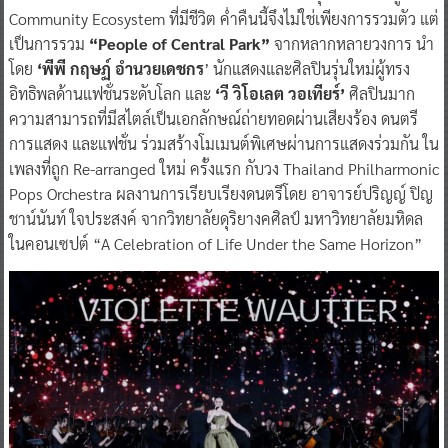
Community Ecosystem ที่มีชีวิต ค่ำคืนนี้จึงไม่ใช่เพียงการรวมตัว แต่
เป็นการรวม
“People of Central Park”
จากหลากหลายวงการ นำ
โดย
‘พีพี กฤษฏ์ อำนวยเดชกร
’ นักแสดงและศิลปินรุ่นใหม่ผู้ทรง
อิทธิพลด้านแฟชั่นระดับโลก และ
‘วี วิโอเลต วอเทียร์’
ศิลปินมาก
ความสามารถที่มีสไตล์เป็นเอกลักษณ์ถ่ายทอดผ่านเสียงร้อง ดนตรี
การแสดง และแฟชั่น ร่วมสร้างโมเมนต์พิเศษผ่านการแสดงร่วมกัน ใน
เพลงที่ถูก Re-arranged ใหม่ ครั้งแรก กับวง Thailand Philharmonic
Pops Orchestra ผลงานการเรียบเรียงดนตรีโดย อาจารย์ปริญญ์ ปิญ
ชาน์นันท์ ใจประสงค์ จากวิทยาลัยดุริยางคศิลป์ มหาวิทยาลัยมหิดล
ในคอนเซปต์ “A Celebration of Life Under the Same Horizon”