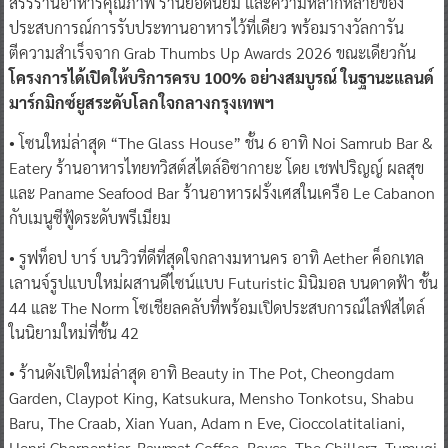
สรรร้านอาหารคุณภาพ ร้านยอดนิยม และความหลากหลายของ
ประสบการณ์การรับประทานอาหารไว้ที่เดียว พร้อมรางวัลการัน
ตีความสำเร็จจาก Grab Thumbs Up Awards 2026 ขณะเดียวกัน
โครงการได้เปิดให้บริการครบ 100% อย่างสมบูรณ์ ในฐานะแลนด์
มาร์กมิกซ์ยูสระดับโลกใจกลางกรุงเทพฯ
• โซนใหม่ล่าสุด “The Glass House” ชั้น 6 อาทิ Noi Samrub Bar &
Eatery ร้านอาหารไทยทวิสต์สไตล์อิซากายะ โดย เชฟปริญญ์ ผลสุข
และ Paname Seafood Bar ร้านอาหารฝรั่งเศสในเครือ Le Cabanon
กับเมนูซีฟู้ดระดับพรีเมียม
• รูฟท็อป บาร์ บนวิวที่ดีที่สุดใจกลางมหานคร อาทิ Aether ค็อกเทล
เลานจ์รูปแบบใหม่ผสานดีไซน์แบบ Futuristic มินิมอล บนดาดฟ้า ชั้น
44 และ The Norm โซเชียลคลับที่พร้อมเปิดประสบการณ์ไลฟ์สไตล์
ในนิยามใหม่ที่ชั้น 42
• ร้านดังเปิดใหม่ล่าสุด อาทิ Beauty in The Pot, Cheongdam
Garden, Claypot King, Katsukura, Mensho Tonkotsu, Shabu
Baru, The Craab, Xian Yuan, Adam n Eve, Cioccolatitaliani,
Henri Charpentier, Rawmat Coffee, Royce, The Chillerz, Tumugi