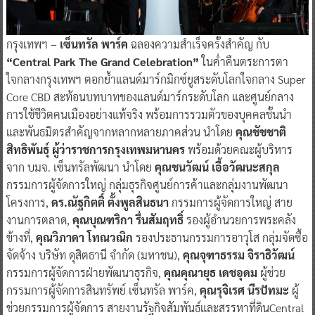
กรุงเทพฯ –
เซ็นทรัล พาร์ค
ฉลองความสำเร็จครั้งสำคัญ กับ
“Central Park The Grand Celebration”
ในค่ำคืนตระการตา
ใจกลางกรุงเทพฯ ตอกย้ำแลนด์มาร์กมิกซ์ยูสระดับโลกใจกลาง Super
Core CBD สะท้อนบทบาทของแลนด์มาร์กระดับโลก และศูนย์กลาง
การใช้ชีวิตคนเมืองอย่างแท้จริง พร้อมการรวมตัวของบุคคลชั้นนำ
และพันธมิตรสำคัญจากหลากหลายภาคส่วน นำโดย
คุณชัชชาติ
สิทธิพันธุ์ ผู้ว่าราชการกรุงเทพมหานคร
พร้อมด้วยคณะผู้บริหาร
จาก บมจ. เซ็นทรัลพัฒนา นำโดย
คุณชนวัฒน์ เอื้อวัฒนะสกุล
กรรมการผู้จัดการใหญ่ กลุ่มธุรกิจศูนย์การค้าและกลุ่มงานพัฒนา
โครงการ,
ดร.ณัฐกิตติ์ ตั้งพูลสินธนา
กรรมการผู้จัดการใหญ่ สาย
งานการตลาด,
คุณบุณฑริกา รื่นสัมฤทธิ์
รองผู้อำนวยการพระคลัง
ข้างที่,
คุณวิภาดา โทณวณิก
รองประธานกรรมการอาวุโส กลุ่มจัดซื้อ
จัดจ้าง บริษัท ดุสิตธานี จำกัด (มหาชน),
คุณจุฑาธรรม จิราธิวัฒน์
กรรมการผู้จัดการฝ่ายพัฒนาธุรกิจ,
คุณคุณายุธ เดชอุดม
ผู้ช่วย
กรรมการผู้จัดการสินทรัพย์ เซ็นทรัล พาร์ค,
คุณรุจิเรศ นีรปัทมะ
ผู้
ช่วยกรรมการผู้จัดการ สายงานรัฐกิจสัมพันธ์และสรรหาที่ดินCentral