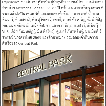
Experience ร่วมกับ ธนบุรีพานิช ผู้นำธุรกิจยานยนต์ไทย และตัวแทน
จำหน่าย Mercedes-Benz มากว่า 85 ปี พร้อม 4 สาขาทั่วกรุงเทพฯ ที่
รวมเหล่าศิลปิน เซเลบริตี้ และนักแสดงชื่อดังมากมาย อาทิ น้ำตาล
ทิพนารี, ซี เดชชาติ, คีน สุวิจักขณ์, เตยยี่, เบนซ์ ข้าวขวัญ, จั๊มพ์ พิสิฐ
พล, แนท อนิพรณ์, เหนือ ดิสรยา, แตงกวา พิญญาเนศวร์, เกิร์ลกรุ๊ป
VIIS, เอิร์ธ กัษมนณัฏฐ์, มีน พีรวิชญ์, คูเปอร์ ภัทรพสิษฐ์, มายมิ้นต์ จิ
ราภรณ์ นางสาวไทย 2569 และอีกมากมาย ร่วมฉลองค่ำคืนความ
สำเร็จของ Central Park