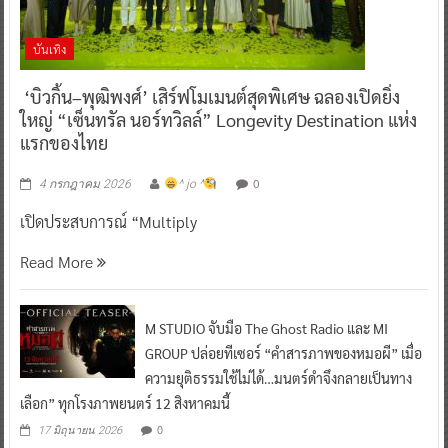
บันเทิง
‘บิวกิ้น–พุฒิพงศ์’ เสิร์ฟโมเมนต์สุดพิเศษ ฉลองเปิดยิ่ง
ใหญ่ “เซ็นทรัล นอร์ทวิลล์” Longevity Destination แห่ง
แรกของไทย
0
4 กรกฎาคม 2026
^ jo ^
เปิดประสบการณ์ “Multiply
Read More
M STUDIO จับมือ The Ghost Radio และ MI
GROUP ปล่อยทีเซอร์ “คำสารภาพของหมอผี” เมื่อ
ความยุติธรรมใช้ไม่ได้…มนตร์ดำจึงกลายเป็นทาง
เลือก” ทุกโรงภาพยนตร์ 12 สิงหาคมนี้
0
17 มิถุนายน 2026