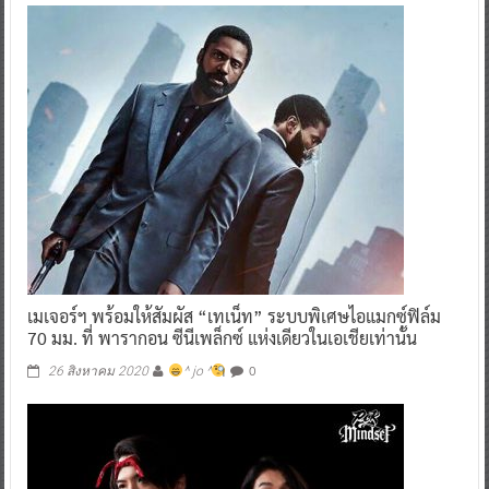
เมเจอร์ฯ พร้อมให้สัมผัส “เทเน็ท” ระบบพิเศษไอแมกซ์ฟิล์ม
70 มม. ที่ พารากอน ซีนีเพล็กซ์ แห่งเดียวในเอเชียเท่านั้น
0
26 สิงหาคม 2020
^ jo ^