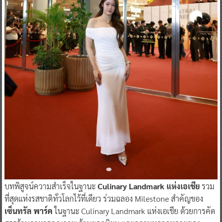
บทพิสูจน์ความสำเร็จในฐานะ
Culinary Landmark แห่งเอเชีย
รวม
ที่สุดแห่งรสชาติทั่วโลกไว้ที่เดียว ร่วมฉลอง Milestone สำคัญของ
เซ็นทรัล พาร์ค
ในฐานะ Culinary Landmark แห่งเอเชีย ด้วยการคัด