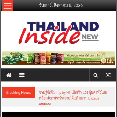
Skip
วันเสาร์, สิงหาคม 8, 2026
to
content
thailandinsidenew.com
Thailand
Inside
New
Breaking News:
ชวนรู้จักซิม my by NT เน็ตเร็ว แรง คุ้มค่าทั่วไทย
พร้อมโอกาสสร้างรายได้เสริมผ่าน Lazada
Affiliate