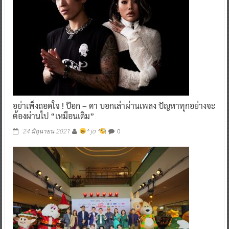
อย่าเพิ่งถอดใจ ! ป๊อก – ดา บอกเล่าผ่านเพลง ปัญหาทุกอย่างจะ
ต้องผ่านไป “เหมือนเดิม”
0
24 มิถุนายน 2021
^ jo ^