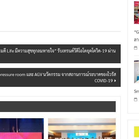
“G
ลา
มดี Life มีความสุขทุกลมหายใจ” รับเทรนด์วีดิโอโตยุคโควิด-19 ผ่าน
ive pressure room และ AGV นวัตกรรม จากสถานการณ์ระบาดของไวรัส
COVID-19
Sm