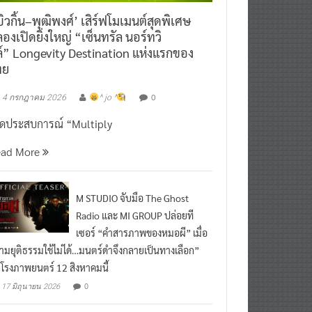
ิวกิ้น–พุฒิพงศ์’ เสิร์ฟโมเมนต์สุดพิเศษ
องเปิดยิ่งใหญ่ “เซ็นทรัล นอร์ทวิ
์” Longevity Destination แห่งแรกของ
ทย
0
4 กรกฎาคม 2026
^ jo ^
ิดประสบการณ์ “Multiply
ead More
M STUDIO จับมือ The Ghost
Radio และ MI GROUP ปล่อยที
เซอร์ “คำสารภาพของหมอผี” เมื่อ
ามยุติธรรมใช้ไม่ได้…มนตร์ดำจึงกลายเป็นทางเลือก”
กโรงภาพยนตร์ 12 สิงหาคมนี้
0
17 มิถุนายน 2026