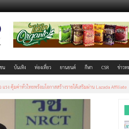
วชน
บันเทิง
ท่องเที่ยว
ยานยนต์
กีฬา
CSR
ข่าวท
็ว แรง คุ้มค่าทั่วไทยพร้อมโอกาสสร้างรายได้เสริมผ่าน Lazada Affiliate