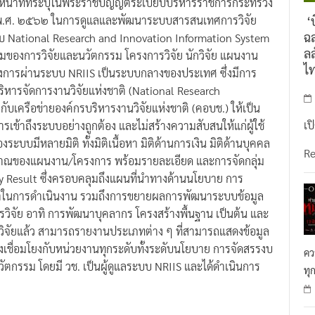
มหน้าที่ที่ระบุในพระราชบัญญัติระเบียบบริหารราชการกระทรวง
ม พ.ศ. ๒๕๖๒ ในการดูแลและพัฒนาระบบสารสนเทศการวิจัย
‘บ
ฉล
 National Research and Innovation Information System
ลล
รวมของการวิจัยและนวัตกรรม โครงการวิจัย นักวิจัย แผนงาน
ไ
รงการผ่านระบบ NRIIS เป็นระบบกลางของประเทศ ซึ่งมีการ
ริหารจัดการงานวิจัยแห่งชาติ (National Research
บเครือข่ายองค์กรบริหารงานวิจัยแห่งชาติ (คอบช.) ให้เป็น
เป
เข้าถึงระบบอย่างถูกต้อง และไม่สร้างความสับสนให้แก่ผู้ใช้
มีหลายมิติ ทั้งมิติเนื้อหา มิติด้านการเงิน มิติด้านบุคคล
R
มาณของแผนงาน/โครงการ พร้อมรายละเอียด และการจัดกลุ่ม
Result ซึ่งครอบคลุมถึงแผนที่นำทางด้านนโยบาย การ
้าในการดำเนินงาน รวมถึงการขยายผลการพัฒนาระบบข้อมูล
ารวิจัย อาทิ การพัฒนาบุคลากร โครงสร้างพื้นฐาน เป็นต้น และ
รวิจัยแล้ว สามารถรายงานประเภทต่าง ๆ ที่สามารถแสดงข้อมูล
ึ่งเชื่อมโยงกับหน่วยงานทุกระดับทั้งระดับนโยบาย การจัดสรรงบ
คว
ัตกรรม โดยมี วช. เป็นผู้ดูแลระบบ NRIIS และได้ดำเนินการ
ทุ