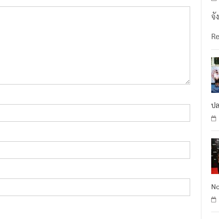
จั
R
ปล
No