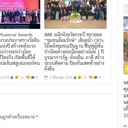
nfluencer Awards
สสส. ผนึกจังหวัดกระบี่ ขยายผล
 งานประกาศรางวัลอิน
“ชุมชนล้อมรักษ์” เดินหน้า CBTx
แห่งปี สร้างพลังบวก
ใช้พลังชุมชนเป็นฐาน ฟื้นฟูผู้พ้น
่องว่างระหว่างโลก
บำบัดอย่างต่อเนื่องอย่างน้อย 1 ปี
ิตจริง เปิดพื้นที่ให้
บูรณาการรัฐ–ท้องถิ่น–ภาคี สร้าง
ปะอินฟลูเอนเซอร์คน
ระบบติดตาม ป้องกันเสพซ้ำอย่าง
ยั่งยืน
0
0
น 2023
^ jo ^
6 มีนาคม 2026
^ jo ^
น
ค
ม
นค
เท
1
ป็นถูกทำเครื่องหมาย
*