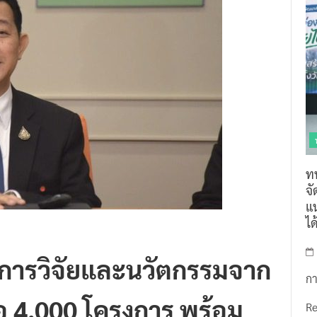
ท
จ
แน
ไ
งการวิจัยและนวัตกรรมจาก
กา
ต่อ 4,000 โครงการ พร้อม
R