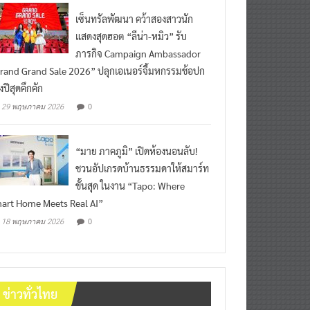
เซ็นทรัลพัฒนา คว้าสองสาวนัก
แสดงสุดฮอต “ลีน่า-หมิว” รับ
ภารกิจ Campaign Ambassador
rand Grand Sale 2026” ปลุกเอเนอร์จี้มหกรรมช้อปก
งปีสุดคึกคัก
0
29 พฤษภาคม 2026
“มาย ภาคภูมิ” เปิดห้องนอนลับ!
ชวนอัปเกรดบ้านธรรมดาให้สมาร์ท
ขั้นสุด ในงาน “Tapo: Where
art Home Meets Real AI”
0
18 พฤษภาคม 2026
ข่าวทั่วไทย