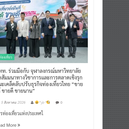
ท่องเที่ยว
ทท. ร่วมมือกับ จุฬาลงกรณ์มหาวิทยาลัย
ัดสัมมนาทางวิชาการและการตลาดเชิงรุก
ะเคล็ดลับปรับธุรกิจท่องเที่ยวไทย “ขาย
ด้ ขายดี ขายนาน”
0
5 สิงหาคม 2026
^ jo ^
รท่องเที่ยวแห่งประเทศไ
ead More