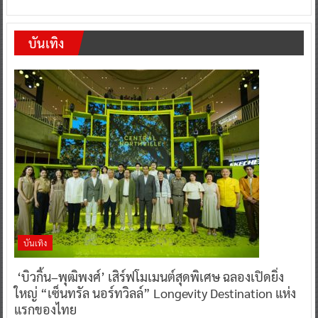
บันเทิง
บันเทิง
‘บิวกิ้น–พุฒิพงศ์’ เสิร์ฟโมเมนต์สุดพิเศษ ฉลองเปิดยิ่ง
ใหญ่ “เซ็นทรัล นอร์ทวิลล์” Longevity Destination แห่ง
แรกของไทย