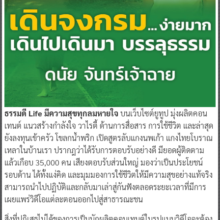
ธรรมดี
Life
มีความสุขทุกลมหายใจ
บนเว็บไซต์ยูทูป มุ่งผลิตคอน
เทนต์ แนวสร้างกำลังใจ วาไรตี้ ด้านการสื่อสาร การใช้ชีวิต และล่าสุด
ยังลงทุนเข้าครัว โขลกน้ำพริก เปิดสูตรลับแกงนพเก้า แกงไทยโบราณ
เหลาในบ้านเรา ปรากฎว่าได้รับการตอบรับอย่างดี มียอดผู้ติดตาม
แล้วเกือบ 35,000 คน เสียงตอบรับส่วนใหญ่ มองว่าเป็นประโยชน์
รอบด้าน ได้ทั้งแง่คิด และมุมมองการใช้ชีวิตให้มีความสุขอย่างแท้จริง
สามารถนำไปปฏิบัติและกลับมาเล่าสู่กันฟังตลอดระยะเวลาที่มีการ
เผยแพร่วิดีโอแต่ละตอนออกไปสู่สาธารณะชน
สิ่งที่ปฏิเสธไม่ได้ของการเป็นนักผลิตคอนเทนต์ในรูปแบบวิดีโอจะต้อง