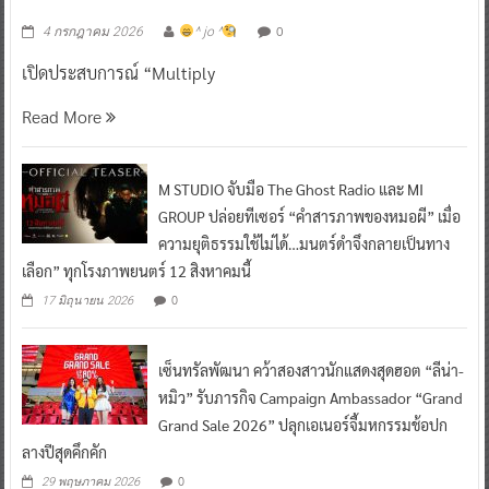
0
4 กรกฎาคม 2026
^ jo ^
เปิดประสบการณ์ “Multiply
Read More
M STUDIO จับมือ The Ghost Radio และ MI
GROUP ปล่อยทีเซอร์ “คำสารภาพของหมอผี” เมื่อ
ความยุติธรรมใช้ไม่ได้…มนตร์ดำจึงกลายเป็นทาง
เลือก” ทุกโรงภาพยนตร์ 12 สิงหาคมนี้
0
17 มิถุนายน 2026
เซ็นทรัลพัฒนา คว้าสองสาวนักแสดงสุดฮอต “ลีน่า-
หมิว” รับภารกิจ Campaign Ambassador “Grand
Grand Sale 2026” ปลุกเอเนอร์จี้มหกรรมช้อปก
ลางปีสุดคึกคัก
0
29 พฤษภาคม 2026