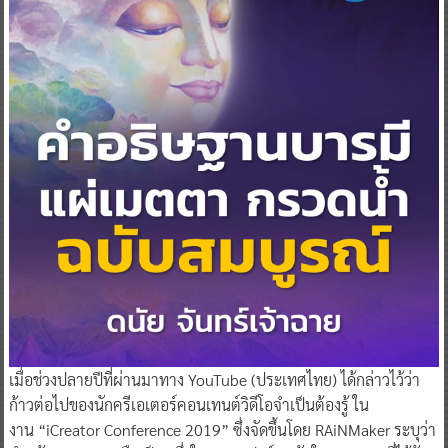
เมื่อช่วงปลายปีที่ผ่านมาทาง YouTube (ประเทศไทย) ได้กล่าวไว้ว่า
ก้าวต่อไปของนักครีเอเตอร์คอนเทนต์วิดีโอจำเป็นต้องรู้ ใน
งาน “iCreator Conference 2019” ซึ่งจัดขึ้นโดย RAiNMaker ระบุว่า