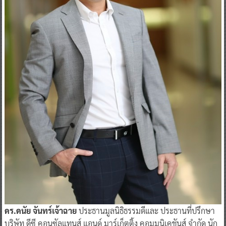
ดร.ดนัย จันทร์เจ้าฉาย
ประธานมูลนิธิธรรมดี
และ ประธานที่ปรึกษา
บริษัท ดีซี คอนซัลแทนส์ แอนด์ มาร์เก็ตติ้ง คอมมูนิเคชันส์ จำกัด นัก