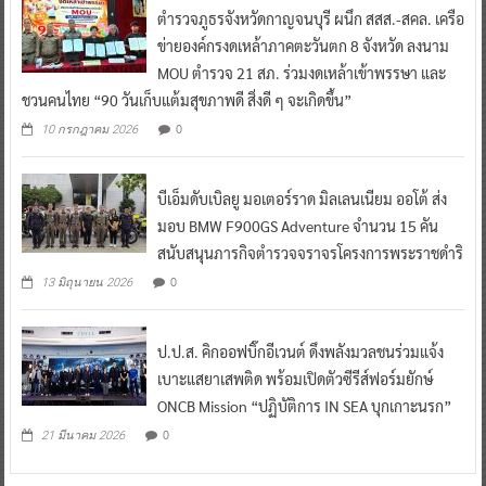
ตำรวจภูธรจังหวัดกาญจนบุรี ผนึก สสส.-สคล. เครือ
ข่ายองค์กรงดเหล้าภาคตะวันตก 8 จังหวัด ลงนาม
MOU ตำรวจ 21 สภ. ร่วมงดเหล้าเข้าพรรษา และ
ชวนคนไทย “90 วันเก็บแต้มสุขภาพดี สิ่งดี ๆ จะเกิดขึ้น”
0
10 กรกฎาคม 2026
บีเอ็มดับเบิลยู มอเตอร์ราด มิลเลนเนียม ออโต้ ส่ง
มอบ BMW F900GS Adventure จำนวน 15 คัน
สนับสนุนภารกิจตำรวจจราจรโครงการพระราชดำริ
0
13 มิถุนายน 2026
ป.ป.ส. คิกออฟบิ๊กอีเวนต์ ดึงพลังมวลชนร่วมแจ้ง
เบาะแสยาเสพติด พร้อมเปิดตัวซีรีส์ฟอร์มยักษ์
ONCB Mission “ปฏิบัติการ IN SEA บุกเกาะนรก”
0
21 มีนาคม 2026