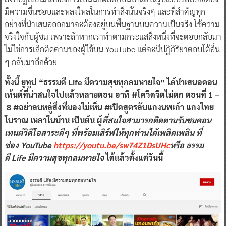
มีความชื่นชอบและหลงใหลในการทำสิ่งนั้นจริงๆ และที่สำคัญทุก
อย่างที่นำเสนอออกมาจะต้องอยู่บนพื้นฐานบนความเป็นจริง ใช้ความ
จริงใจกับผู้ชม เพราะถ้าหากเราทำตามกระแสสิ่งหนึ่งที่จะตอบกลับมา
ไม่ใช่การเลิกติดตามของผู้ใช้บน YouTube แต่จะมีปฏิกิริยาตอบโต้อื่น
ๆ กลับมาอีกด้วย
ทั้งนี้ ยูทูป “ธรรมดี Life มีความสุขทุกลมหายใจ” ได้นำเสนอคอน
เท้นต์ที่น่าสนใจไปแล้วหลายตอน อาทิ #โควิดจิตไม่ตก ตอนที่ 1 –
8 #อย่าลบหลู่สิ่งที่มองไม่เห็น #เปิดสูตรลับแกงนพเก้า แกงไทย
โบราณ เหลาในบ้าน เป็นต้น ผู้
ที่สนใจสามารถติดตามรับชมคอน
เทนต์วิดีโอสาระดีๆ ที่พร้อมเสิร์ฟให้ทุกท่านได้เพลิดเพลิน ที่
ช่อง YouTube
https://youtu.be/sw74Z1DsUHc
หรือ ธรรม
ดี Life มีความสุขทุกลมหายใจ
ได้แล้วตั้งแต่วันนี้