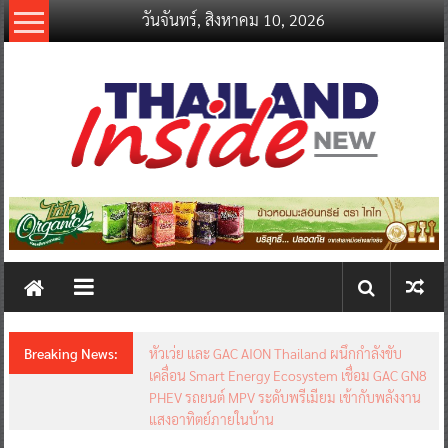
Skip
วันจันทร์, สิงหาคม 10, 2026
to
content
thailandinsidenew.com
Thailand
Inside
New
Breaking News:
หัวเว่ย และ GAC AION Thailand ผนึกกำลังขับ
เคลื่อน Smart Energy Ecosystem เชื่อม GAC GN8
PHEV รถยนต์ MPV ระดับพรีเมียม เข้ากับพลังงาน
แสงอาทิตย์ภายในบ้าน