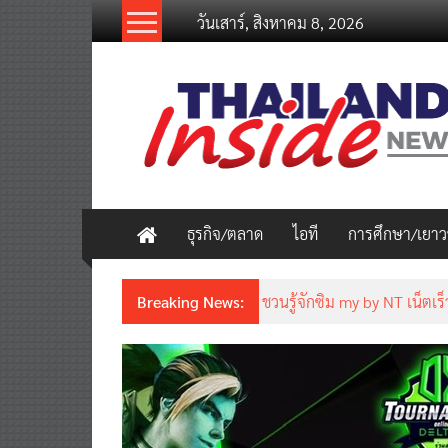
Skip
วันเสาร์, สิงหาคม 8, 2026
to
content
thailandinsidenew.com
Thailand
Inside
New
ธุรกิจ/ตลาด
ไอที
การศึกษา/เยา
Breaking News:
ชวนรู้จักซิม my by NT เน็ตเร