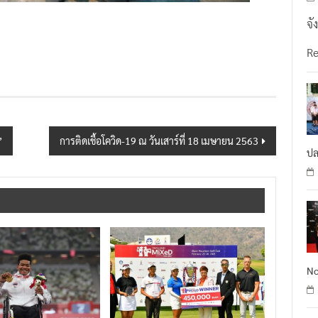
จั
R
”
การติดเชื้อโควิด-19 ณ วันเสาร์ที่ 18 เมษายน 2563
ปล
No