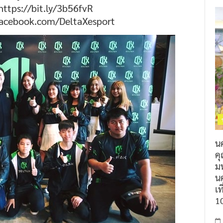
ttps://bit.ly/3b56fvR
w.facebook.com/DeltaXesport
น
ค
ม
นค
เท
1