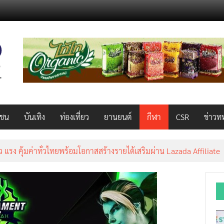
วชน
บันเทิง
ท่องเที่ยว
ยานยนต์
กีฬา
CSR
ข่าวท
็ว แรง คุ้มค่าทั่วไทยพร้อมโอกาสสร้างรายได้เสริมผ่าน Lazada Affiliate