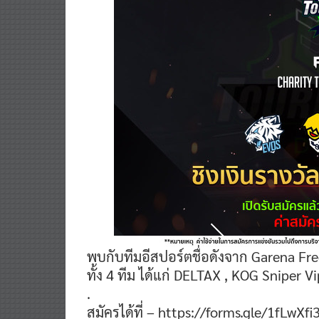
พบกับทีมอีสปอร์ตชื่อดังจาก Garena Fr
ทั้ง 4 ทีม ได้แก่ DELTAX , KOG Sniper
.
สมัครได้ที่ – https://forms.gle/1fLwX