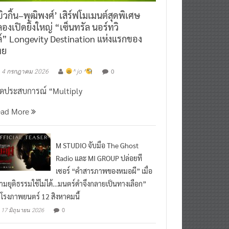
ิวกิ้น–พุฒิพงศ์’ เสิร์ฟโมเมนต์สุดพิเศษ
องเปิดยิ่งใหญ่ “เซ็นทรัล นอร์ทวิ
์” Longevity Destination แห่งแรกของ
ทย
0
4 กรกฎาคม 2026
^ jo ^
ิดประสบการณ์ “Multiply
ead More
M STUDIO จับมือ The Ghost
Radio และ MI GROUP ปล่อยที
เซอร์ “คำสารภาพของหมอผี” เมื่อ
ามยุติธรรมใช้ไม่ได้…มนตร์ดำจึงกลายเป็นทางเลือก”
กโรงภาพยนตร์ 12 สิงหาคมนี้
0
17 มิถุนายน 2026