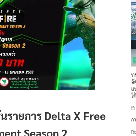
ท
จ
แน
ไ
ันรายการ Delta X Free
กา
ment Season 2
R