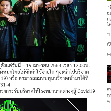
‘บ
ฉล
ลล
ไ
เป
R
ตั้งแต่วันนี้ – 19 เมษายน 2563 เวลา 12.00น.
ั้งหมดโดยไม่หักค่าใช้จ่ายใด ๆจะนำไปบริจาค
 19) หรือ สามารถสมทบทุนบริจาคเข้ามาได้ที่
231-4
คว
อโครงการรับบริจาคให้โรงพยาบาลต่างๆสู้ Covid19
ทุ