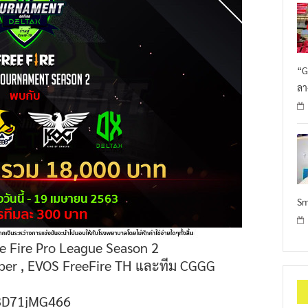
“G
ลา
Sm
ee Fire Pro League Season 2
 Viper , EVOS FreeFire TH และทีม CGGG
fi3D71jMG466