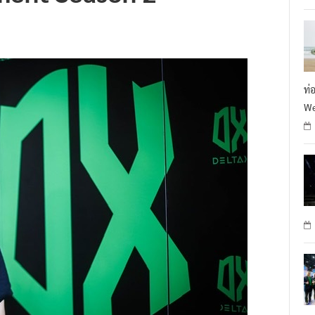
ท่
We