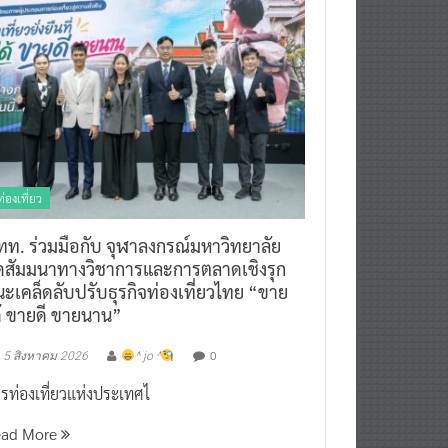
ท่องเที่ยว
ทท. ร่วมมือกับ จุฬาลงกรณ์มหาวิทยาลัย
ัดสัมมนาทางวิชาการและการตลาดเชิงรุก
ะเคล็ดลับปรับธุรกิจท่องเที่ยวไทย “ขาย
ด้ ขายดี ขายนาน”
0
5 สิงหาคม 2026
^ jo ^
รท่องเที่ยวแห่งประเทศไ
ead More