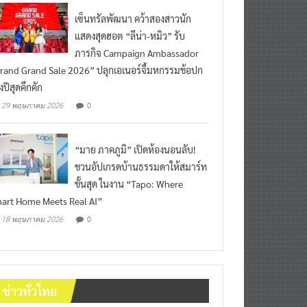
เซ็นทรัลพัฒนา คว้าสองสาวนัก
แสดงสุดฮอต “ลีน่า-หมิว” รับ
ภารกิจ Campaign Ambassador
rand Grand Sale 2026” ปลุกเอเนอร์จี้มหกรรมช้อปก
งปีสุดคึกคัก
0
29 พฤษภาคม 2026
“มาย ภาคภูมิ” เปิดห้องนอนลับ!
ชวนอัปเกรดบ้านธรรมดาให้สมาร์ท
ขั้นสุด ในงาน “Tapo: Where
art Home Meets Real AI”
0
18 พฤษภาคม 2026
ข่าวทั่วไทย