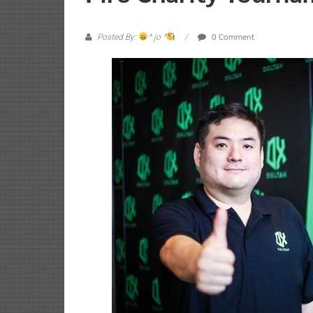
0 Comment
Posted By:
^ jo ^