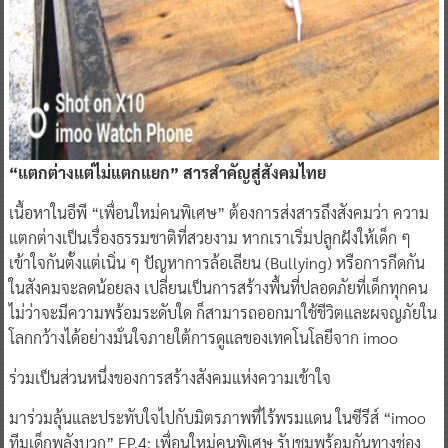
“แตกต่างแต่ไม่แตกแยก” สารสำคัญสู่สังคมไทย
เนื้อหาในอีพี “เพื่อนใหม่คนพิเศษ” ต้องการส่งสารถึงสังคมว่า ความ
แตกต่างเป็นเรื่องธรรมชาติที่สวยงาม หากเราเริ่มปลูกฝังให้เด็ก ๆ
เข้าใจกันตั้งแต่เนิ่น ๆ ปัญหาการล้อเลียน (Bullying) หรือการกีดกัน
ในสังคมจะลดน้อยลง เปลี่ยนเป็นการสร้างพื้นที่ปลอดภัยที่เด็กทุกคน
ไม่ว่าจะมีความพร้อมระดับใด ก็สามารถออกมาใช้ชีวิตและผจญภัยใน
โลกกว้างได้อย่างมั่นใจภายใต้การดูแลของเทคโนโลยีจาก imoo
ร่วมเป็นส่วนหนึ่งของการสร้างสังคมแห่งความเข้าใจ
มาร่วมลุ้นและประทับใจไปกับมิตรภาพที่ไร้พรมแดน ในซีรีส์ “imoo
ทีมเด็กพลังบวก” EP.4: เพื่อนใหม่คนพิเศษ รับชมพร้อมกันทางช่อง