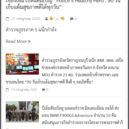
เชียงใหม่ เปิดแคมเปญ “Police 5 Healthy Hero : 90 วัน
เก็บแต้มสุขภาพดีได้ทุกวัน”
0
31 กรกฎาคม 2026
^ jo ^
ตำรวจภูธรภาค 5 ผนึกกำลัง
Read More
ตำรวจภูธรจังหวัดกาญจนบุรี ผนึก สสส.-สคล. เครือ
ข่ายองค์กรงดเหล้าภาคตะวันตก 8 จังหวัด ลงนาม
MOU ตำรวจ 21 สภ. ร่วมงดเหล้าเข้าพรรษา และ
ชวนคนไทย “90 วันเก็บแต้มสุขภาพดี สิ่งดี ๆ จะเกิดขึ้น”
0
10 กรกฎาคม 2026
บีเอ็มดับเบิลยู มอเตอร์ราด มิลเลนเนียม ออโต้ ส่ง
มอบ BMW F900GS Adventure จำนวน 15 คัน
สนับสนุนภารกิจตำรวจจราจรโครงการพระราชดำริ