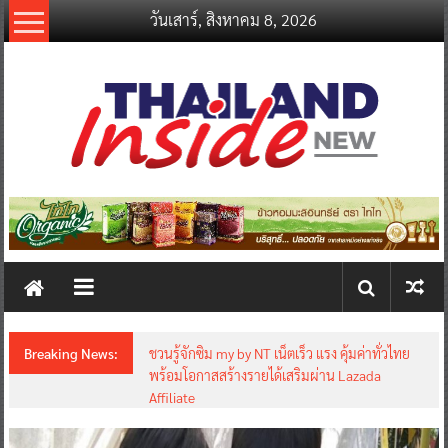
Skip
วันเสาร์, สิงหาคม 8, 2026
to
content
thailandinsidenew.com
Thailand
Inside
New
Breaking News:
ชวนรู้จักซิม my by NT เน็ตเร็ว แรง คุ้มค่าทั่วไทย
พร้อมโอกาสสร้างรายได้เสริมผ่าน Lazada
Affiliate