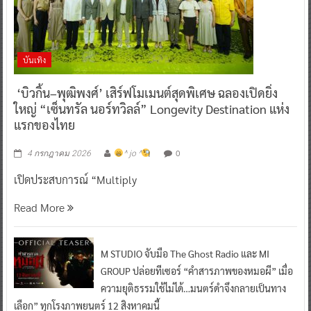
บันเทิง
‘บิวกิ้น–พุฒิพงศ์’ เสิร์ฟโมเมนต์สุดพิเศษ ฉลองเปิดยิ่ง
ใหญ่ “เซ็นทรัล นอร์ทวิลล์” Longevity Destination แห่ง
แรกของไทย
0
4 กรกฎาคม 2026
^ jo ^
เปิดประสบการณ์ “Multiply
Read More
M STUDIO จับมือ The Ghost Radio และ MI
GROUP ปล่อยทีเซอร์ “คำสารภาพของหมอผี” เมื่อ
ความยุติธรรมใช้ไม่ได้…มนตร์ดำจึงกลายเป็นทาง
เลือก” ทุกโรงภาพยนตร์ 12 สิงหาคมนี้