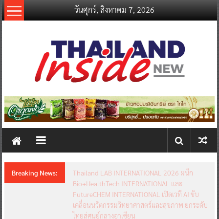
Skip
วันศุกร์, สิงหาคม 7, 2026
to
content
thailandinsidenew.com
Thailand
Inside
New
Breaking News:
Thailand LAB INTERNATIONAL 2026 ผนึก
Bio+HealthTech INTERNATIONAL และ
FutureCHEM INTERNATIONAL เปิดเวที AI ขับ
เคลื่อนนวัตกรรมวิทยาศาสตร์และสุขภาพ ยกระดับ
ไทยสู่ศูนย์กลางอาเซียน