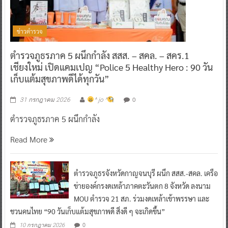
ข่าวตำรวจ
ตำรวจภูธรภาค 5 ผนึกกำลัง สสส. – สคล. – สคร.1
เชียงใหม่ เปิดแคมเปญ “Police 5 Healthy Hero : 90 วัน
เก็บแต้มสุขภาพดีได้ทุกวัน”
0
31 กรกฎาคม 2026
^ jo ^
ตำรวจภูธรภาค 5 ผนึกกำลัง
Read More
ตำรวจภูธรจังหวัดกาญจนบุรี ผนึก สสส.-สคล. เครือ
ข่ายองค์กรงดเหล้าภาคตะวันตก 8 จังหวัด ลงนาม
MOU ตำรวจ 21 สภ. ร่วมงดเหล้าเข้าพรรษา และ
ชวนคนไทย “90 วันเก็บแต้มสุขภาพดี สิ่งดี ๆ จะเกิดขึ้น”
0
10 กรกฎาคม 2026