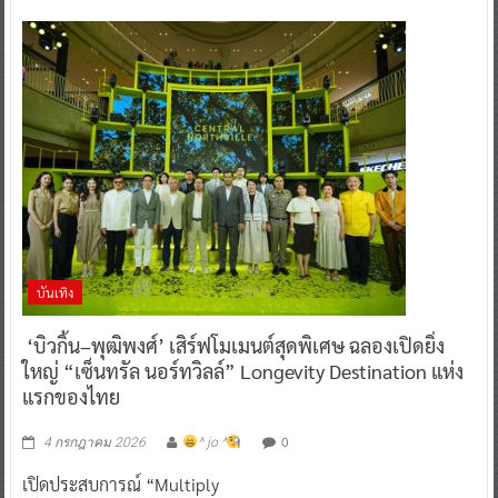
บันเทิง
‘บิวกิ้น–พุฒิพงศ์’ เสิร์ฟโมเมนต์สุดพิเศษ ฉลองเปิดยิ่ง
ใหญ่ “เซ็นทรัล นอร์ทวิลล์” Longevity Destination แห่ง
แรกของไทย
0
4 กรกฎาคม 2026
^ jo ^
เปิดประสบการณ์ “Multiply