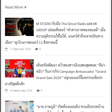
Read More
M STUDIO จับมือ The Ghost Radio และ MI
GROUP ปล่อยทีเซอร์ “คำสารภาพของหมอผี” เมื่อ
ความยุติธรรมใช้ไม่ได้…มนตร์ดำจึงกลายเป็นทาง
เลือก” ทุกโรงภาพยนตร์ 12 สิงหาคมนี้
0
17 มิถุนายน 2026
เซ็นทรัลพัฒนา คว้าสองสาวนักแสดงสุดฮอต “ลีน่า-
หมิว” รับภารกิจ Campaign Ambassador “Grand
Grand Sale 2026” ปลุกเอเนอร์จี้มหกรรมช้อปก
ลางปีสุดคึกคัก
0
29 พฤษภาคม 2026
“มาย ภาคภูมิ” เปิดห้องนอนลับ! ชวนอัปเกรดบ้าน