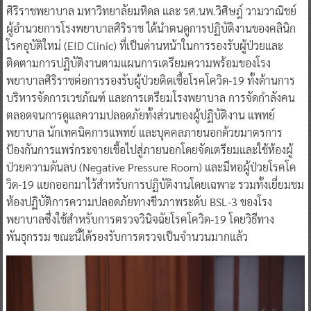
ศิริราชพยาบาล มหาวิทยาลัยมหิดล และ รศ.นพ.วิศิษฎ์ วามวาณิชย์
ผู้อำนวยการโรงพยาบาลศิริราช ได้นำตนดูการปฏิบัติงานของคลินิก
โรคอุบัติใหม่ (EID Clinic) ที่เป็นด่านหน้าในการรองรับผู้ป่วยและ
ติดตามการปฏิบัติงานตามแผนการเตรียมความพร้อมของโรง
พยาบาลศิริราชต่อการรองรับผู้ป่วยติดเชื้อโรคโควิด-19 ทั้งด้านการ
บริหารจัดการเวชภัณฑ์ และการเตรียมโรงพยาบาล การจัดกำลังคน
ตลอดจนการดูแลความปลอดภัยทั้งส่วนของผู้ปฏิบัติงาน แพทย์
พยาบาล นักเทคนิคการแพทย์ และบุคคลภายนอกด้วยมาตรการ
ป้องกันการแพร่กระจายเชื้อไปสู่ภายนอกโดยจัดเตรียมและใช้ห้องผู้
ป่วยความดันลบ (Negative Pressure Room) และมีหอผู้ป่วยโรคโค
วิด-19 แยกออกมาไว้สำหรับการปฏิบัติงานโดยเฉพาะ รวมทั้งเยี่ยมชม
ห้องปฏิบัติการความปลอดภัยทางชีวภาพระดับ BSL-3 ของโรง
พยาบาลซึ่งใช้สำหรับการตรวจวินิจฉัยโรคโควิด-19 โดยวิธีทาง
พันธุกรรม ขณะนี้ได้รองรับการตรวจเป็นจำนวนมากแล้ว