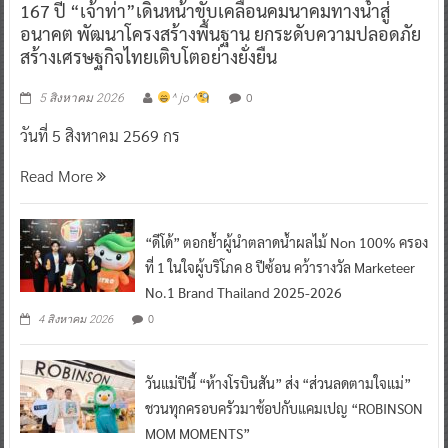
167 ปี “เจ้าท่า”เดินหน้าขับเคลื่อนคมนาคมทางน้ำสู่
อนาคต พัฒนาโครงสร้างพื้นฐาน ยกระดับความปลอดภัย
สร้างเศรษฐกิจไทยเติบโตอย่างยั่งยืน
0
5 สิงหาคม 2026
^ jo ^
วันที่ 5 สิงหาคม 2569 กร
Read More
“ดีโด้” ตอกย้ำผู้นำตลาดน้ำผลไม้ Non 100% ครอง
ที่ 1 ในใจผู้บริโภค 8 ปีซ้อน คว้ารางวัล Marketeer
No.1 Brand Thailand 2025-2026
0
4 สิงหาคม 2026
วันแม่ปีนี้ “ห้างโรบินสัน” ส่ง “ส่วนลดตามใจแม่”
ชวนทุกครอบครัวมาช้อปกับแคมเปญ “ROBINSON
MOM MOMENTS”