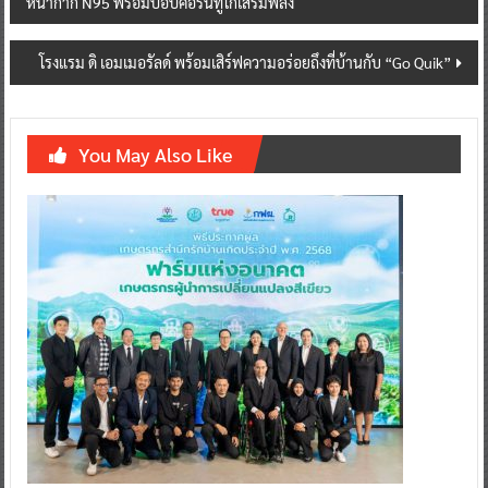
หน้ากาก N95 พร้อมป๊อปคอร์นทูโกเสริมพลัง
โรงแรม ดิ เอมเมอรัลด์ พร้อมเสิร์ฟความอร่อยถึงที่บ้านกับ “Go Quik”
You May Also Like