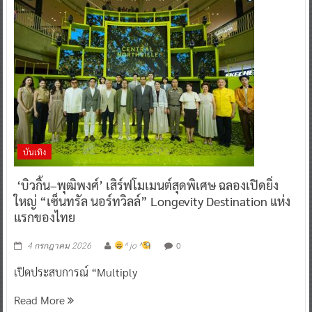
บันเทิง
‘บิวกิ้น–พุฒิพงศ์’ เสิร์ฟโมเมนต์สุดพิเศษ ฉลองเปิดยิ่ง
ใหญ่ “เซ็นทรัล นอร์ทวิลล์” Longevity Destination แห่ง
แรกของไทย
0
4 กรกฎาคม 2026
^ jo ^
เปิดประสบการณ์ “Multiply
Read More