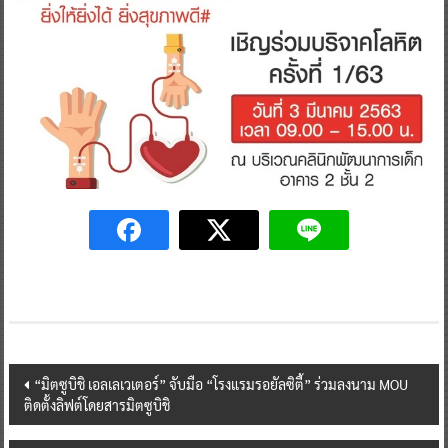
Post
“มิตซูบิชิ เอลเลเวเตอร์” จับมือ “โรงแรมรอยัลซิตี้” ร่วมลงนาม MOU
ติดตั้งลิฟต์โดยสารมิตซูบิชิ
navigation