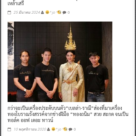
เหล้าเสรี
0
25 มีนาคม 2024
^ jo ^
กว่าจะเป็นเครื่องประดับบนตัว“เบลล่า-ราณี”ส่องที่มาเครื่อง
ทองโบราณรังสรรค์จากช่างฝีมือ “ทองถนิม” สวย สะกด จนเป็น
ทอล์ค ออฟ เดอะ ทาวน์
0
10 พฤศจิกายน 2020
^ jo ^