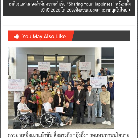
เมดิเซเลส ฉลองค่ำคืนความสำเร็จ “Sharing Your Happiness” พร้อมตั้ง
เป้าปี 2020 โต 20%ชิงส่วนแบ่งตลาดมากสุดในไทย
You May Also Like
ภรรยาเหยื่อเมาแล้วขับ สื่อสารถึง “อุ๊งอิ๊ง” วอนทบทวนนโยบาย