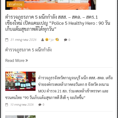
ข่าวตำรวจ
ตำรวจภูธรภาค 5 ผนึกกำลัง สสส. – สคล. – สคร.1
เชียงใหม่ เปิดแคมเปญ “Police 5 Healthy Hero : 90 วัน
เก็บแต้มสุขภาพดีได้ทุกวัน”
0
31 กรกฎาคม 2026
^ jo ^
ตำรวจภูธรภาค 5 ผนึกกำลัง
Read More
ตำรวจภูธรจังหวัดกาญจนบุรี ผนึก สสส.-สคล. เครือ
ข่ายองค์กรงดเหล้าภาคตะวันตก 8 จังหวัด ลงนาม
MOU ตำรวจ 21 สภ. ร่วมงดเหล้าเข้าพรรษา และ
ชวนคนไทย “90 วันเก็บแต้มสุขภาพดี สิ่งดี ๆ จะเกิดขึ้น”
0
10 กรกฎาคม 2026