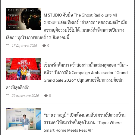
M STUDIO จับมือ The Ghost Radio และ MI
GROUP ปล่อยทีเซอร์ “คำสารภาพของหมอผี” เมื่อ
ความยุติธรรมใช้ไม่ได้…มนตร์ดำจึงกลายเป็นทาง
เลือก” ทุกโรงภาพยนตร์ 12 สิงหาคมนี้
0
17 มิถุนายน 2026
เซ็นทรัลพัฒนา คว้าสองสาวนักแสดงสุดฮอต “ลีน่า-
หมิว” รับภารกิจ Campaign Ambassador “Grand
Grand Sale 2026” ปลุกเอเนอร์จี้มหกรรมช้อปก
ลางปีสุดคึกคัก
0
29 พฤษภาคม 2026
“มาย ภาคภูมิ” เปิดห้องนอนลับ! ชวนอัปเกรดบ้าน
ธรรมดาให้สมาร์ทขั้นสุด ในงาน “Tapo: Where
Smart Home Meets Real AI”