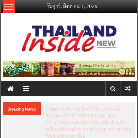
Skip
วันศุกร์, สิงหาคม 7, 2026
to
content
thailandinsidenew.com
Thailand
Inside
New
Breaking News:
Thailand LAB INTERNATIONAL 2026 ผนึก
Bio+HealthTech INTERNATIONAL และ
FutureCHEM INTERNATIONAL เปิดเวที AI ขับ
เคลื่อนนวัตกรรมวิทยาศาสตร์และสุขภาพ ยกระดับ
ไทยสู่ศูนย์กลางอาเซียน