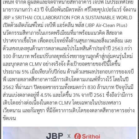
เพ็นท์ จำกัด ผู้ผลิตและจัดจำหน่ายสีทาอาคาร เจบีพี ในประเทศไทย
มายาวนานกว่า 43 ปี จับมือพันธมิตรหลัก ศรีไทยซุปเปอร์แวร์ จัดงาน
JBP x SRITHAI COLLABORATION FOR A SUSTAINABLE WORLD
เปิดตัวผลิตภัณฑ์ใหม่ เจบีพี แอร์คลีน พลัส (JBP Air-Clean Plus)
นวัตกรรมสีทาภายในเกรดพรีเมียมที่มาพร้อมแนวคิด สีสะอาด
ปราศจากเชื้อโรค เพื่อตอบโจทย์ทั้งด้านสุขภาพและสิ่งแวดล้อม เผย
ตัวเลขงบลงทุนด้านการตลาดและโปรโมทสินค้าประจำปี 2563 กว่า
100 ล้านบาท พร้อมปรับกลยุทธ์เร่งขยายฐานลูกค้าสู่กลุ่มคนรุ่นใหม่
และบุกตลาด CLMV อย่างจริงจัง ตั้งเป้ายอดขายของปีนี้โตขึ้น
ประมาณ 5% เมื่อเทียบกับปีก่อน ด้านตัวเลขผลประกอบการของเจบี
พี เฉพาะตลาดสีทาอาคารมีการเติบโตตามเกณฑ์ที่วางไว้ โดยในปี
2562 ที่ผ่านมา ปิดยอดขายรวมทั้งหมดกว่า 830 ล้านบาท ปัจจุบันมี
ส่วนแบ่งตลาดอยู่ที่ 4.5% และโตขึ้น 3% จากปี 2561 ซึ่งถือว่ามีการ
เติบโตอย่างต่อเนื่องในตลาด CLMV โดยเฉพาะในประเทศลาว
เวียดนาม และกัมพูชา ที่มีอัตราการเติบโตของตลาดสีทาอาคารอย่าง
ชัดเจน