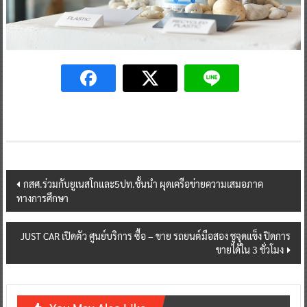
Post
กสศ.ร่วมกับยูเนสโกและ5ปท.ชั้นนำ ผุดเครือข่ายความเสมอภาค
ทางการศึกษา
navigation
JUST CAR เปิดตัว ศูนย์บริการ ซื้อ – ขาย รถยนต์มือสอง ชูจุดแข็ง ปิดการ
ขายได้ใน 3 ชั่วโมง