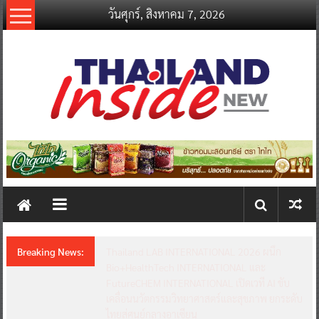
Skip
วันศุกร์, สิงหาคม 7, 2026
to
content
thailandinsidenew.com
Thailand
Inside
New
Breaking News:
Thailand LAB INTERNATIONAL 2026 ผนึก
Bio+HealthTech INTERNATIONAL และ
FutureCHEM INTERNATIONAL เปิดเวที AI ขับ
เคลื่อนนวัตกรรมวิทยาศาสตร์และสุขภาพ ยกระดับ
ไทยสู่ศูนย์กลางอาเซียน