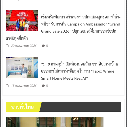
เซ็นทรัลพัฒนา คว้าสองสาวนักแสดงสุดฮอต “ลีน่า-
หมิว” รับภารกิจ Campaign Ambassador “Grand
Grand Sale 2026” ปลุกเอเนอร์จี้มหกรรมช้อปก
ลางปีสุดคึกคัก
0
29 พฤษภาคม 2026
“มาย ภาคภูมิ” เปิดห้องนอนลับ! ชวนอัปเกรดบ้าน
ธรรมดาให้สมาร์ทขั้นสุด ในงาน “Tapo: Where
Smart Home Meets Real AI”
0
18 พฤษภาคม 2026
ข่าวทั่วไทย