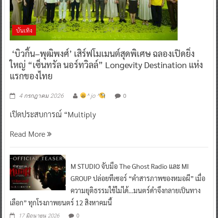
บันเทิง
‘บิวกิ้น–พุฒิพงศ์’ เสิร์ฟโมเมนต์สุดพิเศษ ฉลองเปิดยิ่ง
ใหญ่ “เซ็นทรัล นอร์ทวิลล์” Longevity Destination แห่ง
แรกของไทย
0
4 กรกฎาคม 2026
^ jo ^
เปิดประสบการณ์ “Multiply
Read More
M STUDIO จับมือ The Ghost Radio และ MI
GROUP ปล่อยทีเซอร์ “คำสารภาพของหมอผี” เมื่อ
ความยุติธรรมใช้ไม่ได้…มนตร์ดำจึงกลายเป็นทาง
เลือก” ทุกโรงภาพยนตร์ 12 สิงหาคมนี้
0
17 มิถุนายน 2026