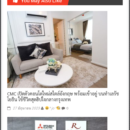
You May Also Like
CMC เปิดตัวคอนโดใหม่สไตล์อังกฤษ พร้อมเข้าอยู่ บนทำเลรัช
โยธิน ใช้ชีวิตสุดฮิปใจกลางกรุงเทพ
0
27 มิถุนายน 2023
^ jo ^