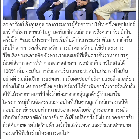
ดร.การัณย์ อังอุบลกุล รองกรรมการผู้จัดการฯ บริษัท ศรีไทยซุปเปอร์
แวร์ จำกัด (มหาชน) ในฐานะพันธมิตรหลัก กล่าวถึงความร่วมมือใน
ครั้งนี้ว่า “ขณะนี้ประเทศไทยเริ่มตื่นตัวกับกระแสรักษ์โลกมากยิ่งขึ้น
เห็นได้จากการลดใช้พลาสติก การนำพลาสติกมาใช้ซ้ำ และการ
รีไซเคิลขยะพลาสติก ซึ่งทางเราและเจบีพีเห็นตรงกันว่าหากบรรจุ
ภัณฑ์สีทาอาคารที่ทำจากพลาสติกสามารถนำกลับมารีไซเคิลได้
100% เต็ม จะเป็นการช่วยลดปริมาณขยะสะสมในประเทศได้เป็น
อย่างดี รวมถึงเป็นการแสดงความรับผิดชอบต่อสังคมและสิ่งแวดล้อม
อย่างยั่งยืน โดยทางศรีไทยซุปเปอร์แวร์ ได้ดำเนินการในการจัดเก็บถัง
สีใช้แล้วจากทางเจพีบี ซึ่งรับต่อมาจากกลุ่มลูกค้าผู้รับเหมาใน
โครงการหมู่บ้านจัดสรรและคอนโดที่เป็นฐานลูกค้าหลักของเจบีพี
ก่อนนำมาเข้าระบบทำความสะอาด ต่อด้วยเข้าสู่กระบวนการผลิต
เพื่อทำเม็ดพลาสติกในการขึ้นรูปถังสีใหม่อีกครั้ง ซึ่งในอนาคตการรับ
ถังสีคืนจะขยายไปสู่ร้านค้า เครือโมเดิร์นเทรด และตัวแทนจำหน่าย
ของเจบีพีที่เข้าร่วมโครงการต่อไป”