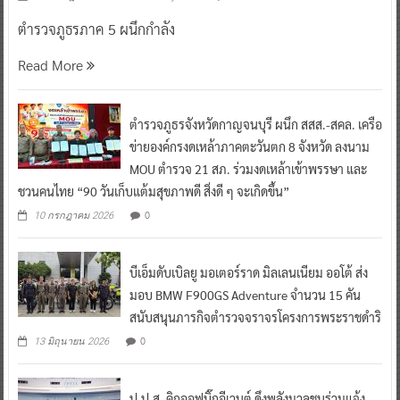
ตำรวจภูธรภาค 5 ผนึกกำลัง
Read More
ตำรวจภูธรจังหวัดกาญจนบุรี ผนึก สสส.-สคล. เครือ
ข่ายองค์กรงดเหล้าภาคตะวันตก 8 จังหวัด ลงนาม
MOU ตำรวจ 21 สภ. ร่วมงดเหล้าเข้าพรรษา และ
ชวนคนไทย “90 วันเก็บแต้มสุขภาพดี สิ่งดี ๆ จะเกิดขึ้น”
0
10 กรกฎาคม 2026
บีเอ็มดับเบิลยู มอเตอร์ราด มิลเลนเนียม ออโต้ ส่ง
มอบ BMW F900GS Adventure จำนวน 15 คัน
สนับสนุนภารกิจตำรวจจราจรโครงการพระราชดำริ
0
13 มิถุนายน 2026
ป.ป.ส. คิกออฟบิ๊กอีเวนต์ ดึงพลังมวลชนร่วมแจ้ง