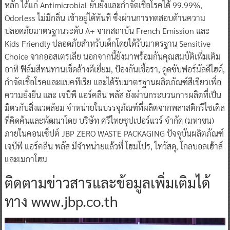
หลัก ได้แก่ Antimicrobial ยับยั้งและกำจัดเชื้อโรคได้ 99.99%,
Odorless ไม่มีกลิ่น เข้าอยู่ได้ทันที ซึ่งผ่านการทดสอบด้านความ
ปลอดภัยมาตรฐานระดับ A+ จากสถาบัน French Emission และ
Kids Friendly ปลอดภัยสำหรับเด็กโดยได้รับมาตรฐาน Sensitive
Choice จากออสเตรเลีย นอกจากนี้ยังมาพร้อมกันคุณสมบัติเพิ่มเติม
อาทิ ฟิล์มสีทนทานเช็ดล้างดีเยี่ยม, ป้องกันเชื้อรา, ดูดซับฟอร์มัลดีไฮด์,
กำจัดเชื้อโรคและแบคทีเรีย และได้รับมาตรฐานผลิตภัณฑ์สีเขียวเพื่อ
ความยั่งยืน และ เจบีพี แอร์คลีน พลัส ยังผ่านกระบวนการผลิตที่เป็น
มิตรกับสิ่งแวดล้อม จำหน่ายในบรรจุภัณฑ์ที่ผลิตจากพลาสติกรีไซเคิล
ที่คิดค้นและพัฒนาโดย บริษัท ศรีไทยซุปเปอร์แวร์ จำกัด (มหาชน)
ภายในคอนเซ็ปต์ JBP ZERO WASTE PACKAGING ปัจจุบันผลิตภัณฑ์
เจบีพี แอร์คลีน พลัส มีจำหน่ายแล้วที่ โฮมโปร, ไทวัสดุ, โกลบอลเฮ้าส์
และเมกาโฮม
ติดตามข่าวสารและข้อมูลเพิ่มเติมได้
ทาง www.jbp.co.th