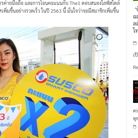
ิตรค่ายมือถือ และการโอนคะแนนกับ The1 ตอบสนองไลฟ์สไตล์
‘บ
ิ่มขึ้นอย่างรวดเร็ว ในปี 2563 นี้ มั่นใจว่าจะมีสมาชิกเพิ่มขึ้น
ฉล
ลล
ไ
เป
R
คว
ทุ