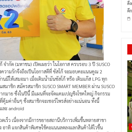
ดึ
คึก
สโก้ จำกัด (มหาชน) เปิดเผยว่า ในโอกาส ครบรอบ 3 ปี SUSCO
งความรักจึงถือเป็นโอกาสดีที่ ซัสโก้ จะมอบคะแนนคูณ 2
มีให้เสมอมา เมื่อเติมน้ำมันซัสโก้ หรือ เติมแก๊ส LPG ทุก
ยังไม่เป็นสมาชิก สมัครสมาชิก SUSCO SMART MEMBER ผ่าน SUSCO
ากมาย ซึ่งในปีนี้ มีแผนที่จะจัดแคมเปญชิงโชคใหญ่ กิจกรรม
้มค่าอื่นๆ ซึ่งสมาชิกจะเซอร์ไพรส์อย่างแน่นอน ทั้งนี้
 และ android
างรวดเร็ว เนื่องจากมีการขยายสถานีบริการเพิ่มขึ้นหลายสาขา
อง อาทิ แจกสินค้าพิเศษใช้คะแนนลดลงแลกสินค้าได้ไวขึ้น