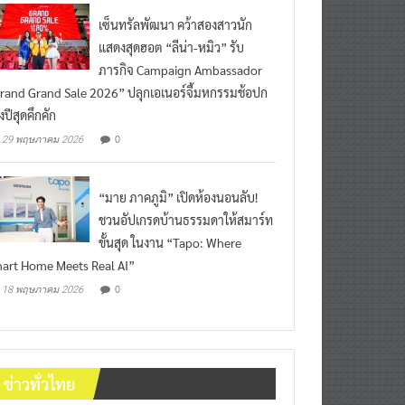
เซ็นทรัลพัฒนา คว้าสองสาวนัก
แสดงสุดฮอต “ลีน่า-หมิว” รับ
ภารกิจ Campaign Ambassador
rand Grand Sale 2026” ปลุกเอเนอร์จี้มหกรรมช้อปก
งปีสุดคึกคัก
0
29 พฤษภาคม 2026
“มาย ภาคภูมิ” เปิดห้องนอนลับ!
ชวนอัปเกรดบ้านธรรมดาให้สมาร์ท
ขั้นสุด ในงาน “Tapo: Where
art Home Meets Real AI”
0
18 พฤษภาคม 2026
ข่าวทั่วไทย