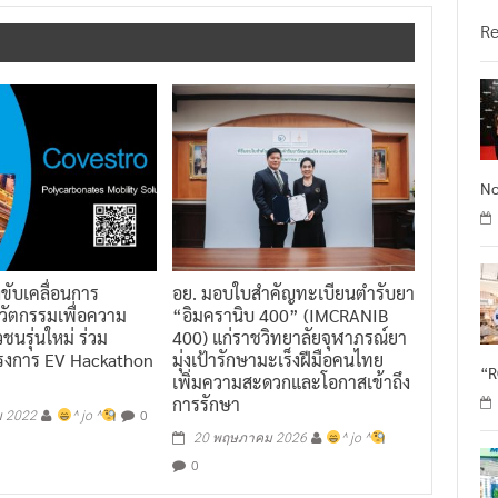
วั
R
No
งขับเคลื่อนการ
อย. มอบใบสำคัญทะเบียนตำรับยา
นวัตกรรมเพื่อความ
“อิมครานิบ 400” (IMCRANIB
วชนรุ่นใหม่ ร่วม
400) แก่ราชวิทยาลัยจุฬาภรณ์ยา
รงการ EV Hackathon
มุ่งเป้ารักษามะเร็งฝีมือคนไทย
“
เพิ่มความสะดวกและโอกาสเข้าถึง
การรักษา
0
ม 2022
^ jo ^
20 พฤษภาคม 2026
^ jo ^
0