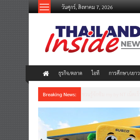
Skip
วันศุกร์, สิงหาคม 7, 2026
to
content
thailandinsidenew.com
Thailand
Inside
New
ธุรกิจ/ตลาด
ไอที
การศึกษา/เยา
Breaking News:
Thailand LAB INTERNATION
เคลื่อนนวัตกรรมวิทยาศาสตร์