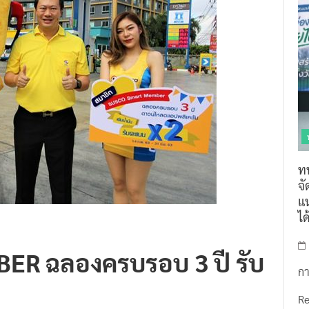
ท
จ
แน
ไ
R ฉลองครบรอบ 3 ปี รับ
กา