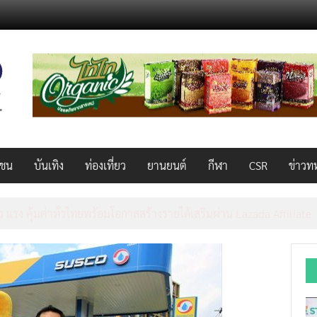
วชน
บันเทิง
ท่องเที่ยว
ยานยนต์
กีฬา
CSR
ข่าวท
AL 2026 ผนึก Bio+HealthTech INTERNATIONAL และ FutureCHEM 
และสุขภาพ ยกระดับไทยสู่ศูนย์กลางอาเซียน