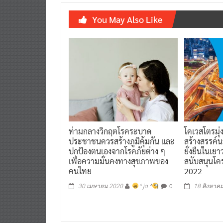
You May Also Like
ท่ามกลางวิกฤตโรคระบาด
โคเวสโตรมุ่
ประชาชนควรสร้างภูมิคุ้มกัน และ
สร้างสรรค์
ปกป้องตนเองจากโรคภัยต่าง ๆ
ยั่งยืนในเยา
เพื่อความมั่นคงทางสุขภาพของ
สนับสนุนโค
คนไทย
2022
0
30 เมษายน 2020
^ jo ^
18 สิงหาค