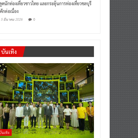
“เที่ยวสบายๆสไตล์ชลบุรี” หวัง
งดูดนักท่องเที่ยวชาวไทย และกระตุ้นการท่องเที่ยวชลบุรี
คักต่อเนื่อง
0
5 มีนาคม 2026
บันเทิง
บันเทิง