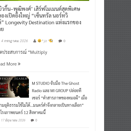
ิวกิ้น–พุฒิพงศ์’ เสิร์ฟโมเมนต์สุดพิเศษ
องเปิดยิ่งใหญ่ “เซ็นทรัล นอร์ทวิ
์” Longevity Destination แห่งแรกของ
ทย
0
4 กรกฎาคม 2026
^ jo ^
ิดประสบการณ์ “Multiply
ead More
M STUDIO จับมือ The Ghost
Radio และ MI GROUP ปล่อยที
เซอร์ “คำสารภาพของหมอผี” เมื่อ
ามยุติธรรมใช้ไม่ได้…มนตร์ดำจึงกลายเป็นทางเลือก”
กโรงภาพยนตร์ 12 สิงหาคมนี้
0
17 มิถุนายน 2026