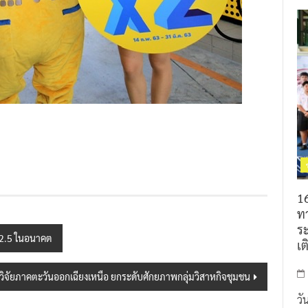
16
ท
ร
PM2.5 ในอนาคต
เต
วิจัยภาคตะวันออกเฉียงเหนือ ยกระดับศักยภาพกลุ่มวิสาหกิจชุมชน