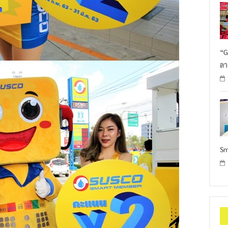
“G
ลา
Sm