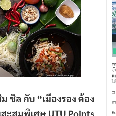
ท
จ
แน
ไ
 ชิล กับ “เมืองรอง ต้อง
กา
นสะสมพิเศษ UTU Points
R