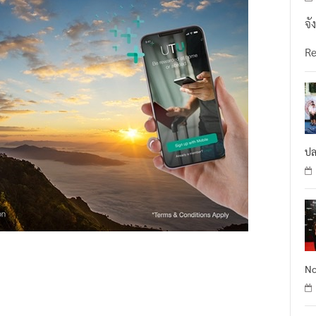
จั
R
ปล
No