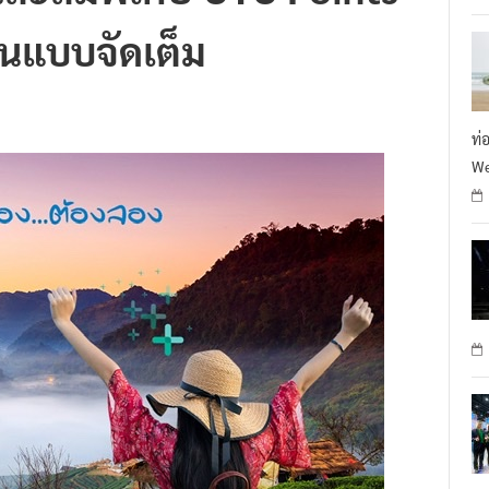
ืนแบบจัดเต็ม
ท่
We