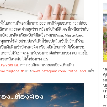
งทั้งในสถานที่ท่องเที่ยวตามธรรมชาติที่คุณจะสามารถปล่อย
ิศรส และของฝากสุดว้าว พร้อมรับสิทธิพิเศษที่เหนือกว่ากับ
บัตรเครดิตหรือเดบิตที่มีเครื่องหมายVisa, MasterCard,
กการใช้จ่ายผ่านบัตรที่เพิ่มไว้แอปพลิเคชั่นในร้านที่ร่วม
นเงินคืนเข้าบัตรเครดิต หรือเดบิตโดยการันตีเรื่องความ
 เพราะได้รับมาตรฐานรับรองตามข้อกำหนดของ PCI และไม่
เศษเหนือระดับ ได้ทั้งช่องทาง iOS
t.ly/2ti8HuD
สามารถติดตามรายละเอียดเพิ่มเติม
น
om/utuglobalth
และ
www.instagram.com/ututhailand
แล้ว
ค
ม
นค
เท
1