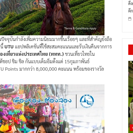
ดึ
คึก
ปัจจุบันกำลังเพิ่มความนิยมมากขึ้นเรื่อยๆ และที่สำคัญยังถือ
นี้
UTU
แอปพลิเคชันที่ใช้สะสมคะแนนและรับเงินคืนจากการ
่องเที่ยวแห่งประเทศไทย (ททท.)
ชวนเที่ยวไทยใน
ได้ชอป ชิม ชิล กันแบบเต็มอิ่มตั้งแต่ 15กุมภาพันธ์
TU Points มากกว่า 8,000,000 คะแนน พร้อมของรางวัล