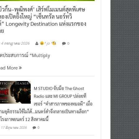
ิวกิ้น–พุฒิพงศ์’ เสิร์ฟโมเมนต์สุดพิเศษ
องเปิดยิ่งใหญ่ “เซ็นทรัล นอร์ทวิ
์” Longevity Destination แห่งแรกของ
ทย
0
4 กรกฎาคม 2026
^ jo ^
ิดประสบการณ์ “Multiply
ead More
M STUDIO จับมือ The Ghost
Radio และ MI GROUP ปล่อยที
เซอร์ “คำสารภาพของหมอผี” เมื่อ
ามยุติธรรมใช้ไม่ได้…มนตร์ดำจึงกลายเป็นทางเลือก”
กโรงภาพยนตร์ 12 สิงหาคมนี้
0
17 มิถุนายน 2026