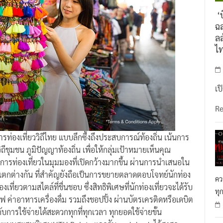
‘บ
ฉล
ลล
ไ
เป
R
่องเที่ยววิถีไทย แบบลึกซึ้งถึงประสบการณ์ท้องถิ่น เน้นการ
วิถีชุมชน ภูมิปัญญาท้องถิ่น เพื่อให้กลุ่มเป้าหมายเห็นคุณ
ารท่องเที่ยวในมุมมองที่เปิดกว้างมากขึ้น ผ่านการนำเสนอใน
ที่แตกต่างกัน ที่สำคัญยังถือเป็นการขยายตลาดตอบโจทย์นักท่อง
คว
ที่ยวตามสไตล์ที่ชื่นชอบ ซึ่งสิทธิพิเศษที่นักท่องเที่ยวจะได้รับ
ทุ
รถไฟ ค่าอาหารเครื่องดื่ม รวมถึงชอปปิ้ง ผ่านบัตรเครติดหรือเดบิต
การใช้จ่ายได้สะดวกทุกที่ทุกเวลา ทุกยอดใช้จ่ายขั้น