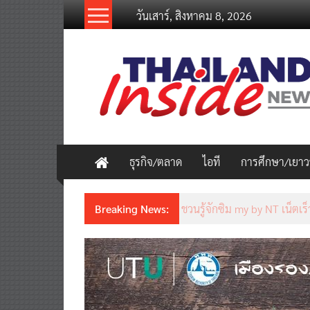
Skip
วันเสาร์, สิงหาคม 8, 2026
to
content
thailandinsidenew.com
Thailand
Inside
New
ธุรกิจ/ตลาด
ไอที
การศึกษา/เยา
Breaking News:
ชวนรู้จักซิม my by NT เน็ตเร