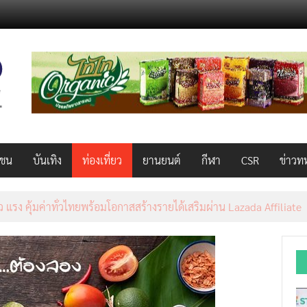
วชน
บันเทิง
ท่องเที่ยว
ยานยนต์
กีฬา
CSR
ข่าวท
็ว แรง คุ้มค่าทั่วไทยพร้อมโอกาสสร้างรายได้เสริมผ่าน Lazada Affiliate