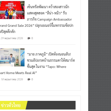
เซ็นทรัลพัฒนา คว้าสองสาวนัก
แสดงสุดฮอต “ลีน่า-หมิว” รับ
ภารกิจ Campaign Ambassador
rand Grand Sale 2026” ปลุกเอเนอร์จี้มหกรรมช้อปก
งปีสุดคึกคัก
0
29 พฤษภาคม 2026
“มาย ภาคภูมิ” เปิดห้องนอนลับ!
ชวนอัปเกรดบ้านธรรมดาให้สมาร์ท
ขั้นสุด ในงาน “Tapo: Where
art Home Meets Real AI”
0
18 พฤษภาคม 2026
ข่าวทั่วไทย