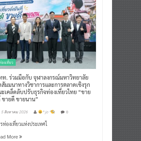
ท่องเที่ยว
ทท. ร่วมมือกับ จุฬาลงกรณ์มหาวิทยาลัย
ัดสัมมนาทางวิชาการและการตลาดเชิงรุก
ะเคล็ดลับปรับธุรกิจท่องเที่ยวไทย “ขาย
ด้ ขายดี ขายนาน”
0
5 สิงหาคม 2026
^ jo ^
รท่องเที่ยวแห่งประเทศไ
ead More