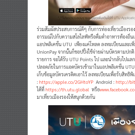
ร่วมสัมผัสประสบการณ์ดีๆ กับการท่องเที่ยวเมืองรอ
อารมณ์ไปกับความสโลไลฟ์หรือดื่มด่ำอาหารท้องถิ่นเล
แอปพลิเคชั่น UTU เพียงแค่โหลด ลงทะเบียนและเพิ่ม
UnionPay จากนั้นก็ชอปปิ้งใช้จ่ายผ่านบัตรตามปกติ ทุ
รายการ จะได้รับ UTU Points ไป และนำกลับไปแลกเป็
ปลอดภัยในการแอดบัตรเข้ามาในแอปพลิเคชั่น UTU
เก็บข้อมูลบัตรเครดิตเอาไว้ ลงทะเบียนเพื่อรับสิทธิพิ
:
https://apple.co/2GHtoYP
Android :
http://bi
ได้ที่
https://th.utu.global
หรือ
www.facebook.c
มาเที่ยวเมืองรองให้สนุกด้วยกัน