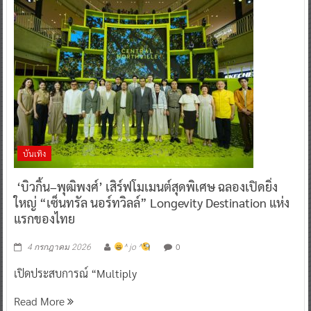
บันเทิง
‘บิวกิ้น–พุฒิพงศ์’ เสิร์ฟโมเมนต์สุดพิเศษ ฉลองเปิดยิ่ง
ใหญ่ “เซ็นทรัล นอร์ทวิลล์” Longevity Destination แห่ง
แรกของไทย
0
4 กรกฎาคม 2026
^ jo ^
เปิดประสบการณ์ “Multiply
Read More