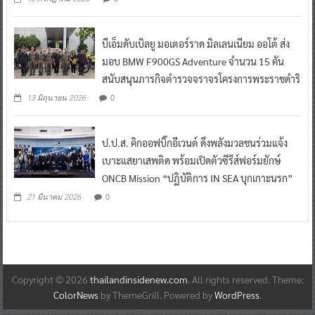
บีเอ็มดับเบิลยู มอเตอร์ราด มิลเลนเนียม ออโต้ ส่ง
มอบ BMW F900GS Adventure จำนวน 15 คัน
สนับสนุนภารกิจตำรวจจราจรโครงการพระราชดำริ
0
13 มิถุนายน 2026
ป.ป.ส. คิกออฟบิ๊กอีเวนต์ ดึงพลังมวลชนร่วมแจ้ง
เบาะแสยาเสพติด พร้อมเปิดตัวซีรีส์ฟอร์มยักษ์
ONCB Mission “ปฏิบัติการ IN SEA บุกเกาะนรก”
0
21 มีนาคม 2026
Copyright © 2026
thailandinsidenew.com
. All rights reserved. Theme:
ColorNews
by ThemeGrill. Powered by
WordPress
.