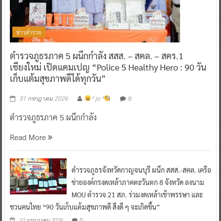
ข่าวตำรวจ
ตำรวจภูธรภาค 5 ผนึกกำลัง สสส. – สคล. – สคร.1
เชียงใหม่ เปิดแคมเปญ “Police 5 Healthy Hero : 90 วัน
เก็บแต้มสุขภาพดีได้ทุกวัน”
0
31 กรกฎาคม 2026
^ jo ^
ตำรวจภูธรภาค 5 ผนึกกำลัง
Read More
ตำรวจภูธรจังหวัดกาญจนบุรี ผนึก สสส.-สคล. เครือ
ข่ายองค์กรงดเหล้าภาคตะวันตก 8 จังหวัด ลงนาม
MOU ตำรวจ 21 สภ. ร่วมงดเหล้าเข้าพรรษา และ
ชวนคนไทย “90 วันเก็บแต้มสุขภาพดี สิ่งดี ๆ จะเกิดขึ้น”
0
10 กรกฎาคม 2026