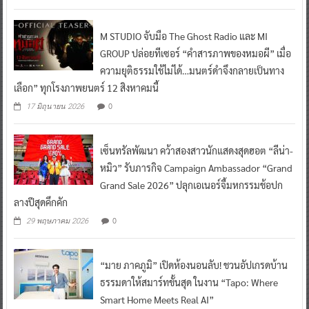
M STUDIO จับมือ The Ghost Radio และ MI
GROUP ปล่อยทีเซอร์ “คำสารภาพของหมอผี” เมื่อ
ความยุติธรรมใช้ไม่ได้…มนตร์ดำจึงกลายเป็นทาง
เลือก” ทุกโรงภาพยนตร์ 12 สิงหาคมนี้
0
17 มิถุนายน 2026
เซ็นทรัลพัฒนา คว้าสองสาวนักแสดงสุดฮอต “ลีน่า-
หมิว” รับภารกิจ Campaign Ambassador “Grand
Grand Sale 2026” ปลุกเอเนอร์จี้มหกรรมช้อปก
ลางปีสุดคึกคัก
0
29 พฤษภาคม 2026
“มาย ภาคภูมิ” เปิดห้องนอนลับ! ชวนอัปเกรดบ้าน
ธรรมดาให้สมาร์ทขั้นสุด ในงาน “Tapo: Where
Smart Home Meets Real AI”