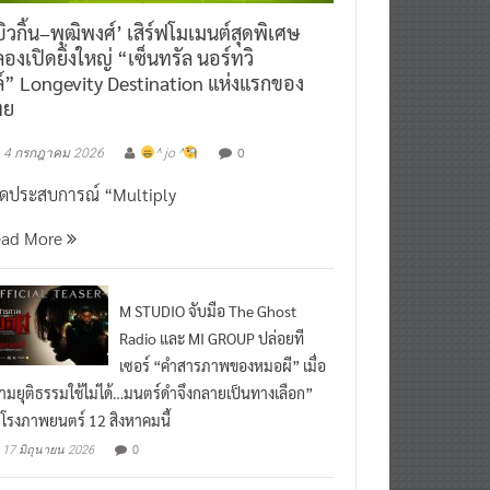
ิวกิ้น–พุฒิพงศ์’ เสิร์ฟโมเมนต์สุดพิเศษ
องเปิดยิ่งใหญ่ “เซ็นทรัล นอร์ทวิ
์” Longevity Destination แห่งแรกของ
ทย
0
4 กรกฎาคม 2026
^ jo ^
ิดประสบการณ์ “Multiply
ead More
M STUDIO จับมือ The Ghost
Radio และ MI GROUP ปล่อยที
เซอร์ “คำสารภาพของหมอผี” เมื่อ
ามยุติธรรมใช้ไม่ได้…มนตร์ดำจึงกลายเป็นทางเลือก”
กโรงภาพยนตร์ 12 สิงหาคมนี้
0
17 มิถุนายน 2026