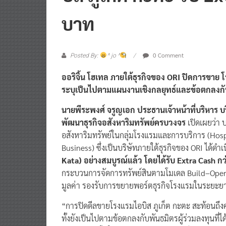
บาท
0 Comment
Posted By:
^ jo ^
ออริจิ้น โฮเทล ภายใต้ธุรกิจของ
ORI ปิดการขาย โร
ระบุเป็นไปตามแผนงานเชิงกลยุทธ์และข้อตกลงกับผู
นายพีระพงศ์ จรูญเอก ประธานเจ้าหน้าที่บริหาร บริ
พัฒนาธุรกิจอสังหาริมทรัพย์ครบวงจร
เปิดเผยว่า บ
อสังหาริมทรัพย์ในกลุ่มโรงแรมและการบริการ (Hospi
Business) ซึ่งเป็นบริษัทภายใต้ธุรกิจของ ORI ได้ดำ
Kata) อย่างสมบูรณ์แล้ว โดยได้รับ Extra Cash ก
กระบวนการจัดการทรัพย์สินตามโมเดล Build–Operate
มูลค่า รองรับการขยายพอร์ตธุรกิจโรงแรมในระยะยา
“การปิดดีลขายโรงแรมไอบิส ภูเก็ต กะตะ สะท้อนถึง
ทั้งยังเป็นไปตามข้อตกลงกับพันธมิตรผู้ร่วมลงทุนที่