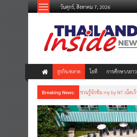
Skip
วันศุกร์, สิงหาคม 7, 2026
to
content
thailandinsidenew.com
Thailand
Inside
New
ธุรกิจ/ตลาด
ไอที
การศึกษา/เยา
Breaking News:
ชวนรู้จักซิม my by NT เน็ตเร