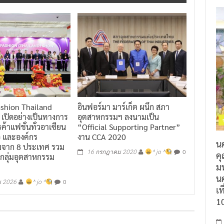
ashion Thailand
อินฟอร์มา มาร์เก็ต ผนึก สภา
เปิดอย่างเป็นทางการ
อุตสาหกรรมฯ ลงนามเป็น
รค้าแฟชั่นทั่วอาเซียน
“Official Supporting Partner”
้อ และองค์กร
งาน CCA 2020
น
มจาก 8 ประเทศ รวม
0
16 กรกฎาคม 2020
^ jo ^
ค
 กลุ่มอุตสาหกรรม
ม
นค
0
ม 2026
^ jo ^
เท
1