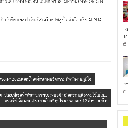
 ภายใต้ บริษัท ออริจิ้น โฮเทล จํากัด (มหาชน) หรือ ORIGIN
ต้ บริษัท แอลฟา อินดัสเทรียล โซลูชั่น จำกัด หรือ ALPHA
“G
ลา
 Work® 2026ตอกย้ำองค์กรแห่งนวัตกรรมที่พนักงานภูมิใจ
Sm
 ปล่อยทีเซอร์ “คำสารภาพของหมอผี” เมื่อความยุติธรรมใช้ไม่ได้…
มนตร์ดำจึงกลายเป็นทางเลือก” ทุกโรงภาพยนตร์ 12 สิงหาคมนี้