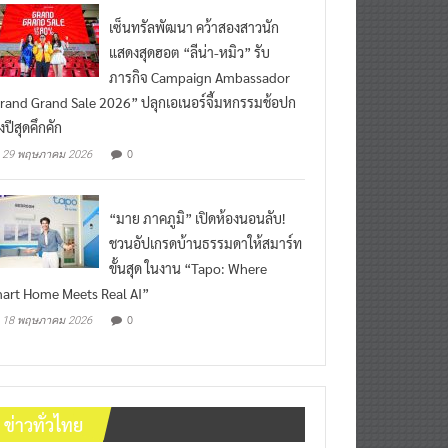
เซ็นทรัลพัฒนา คว้าสองสาวนัก
แสดงสุดฮอต “ลีน่า-หมิว” รับ
ภารกิจ Campaign Ambassador
rand Grand Sale 2026” ปลุกเอเนอร์จี้มหกรรมช้อปก
งปีสุดคึกคัก
0
29 พฤษภาคม 2026
“มาย ภาคภูมิ” เปิดห้องนอนลับ!
ชวนอัปเกรดบ้านธรรมดาให้สมาร์ท
ขั้นสุด ในงาน “Tapo: Where
art Home Meets Real AI”
0
18 พฤษภาคม 2026
ข่าวทั่วไทย