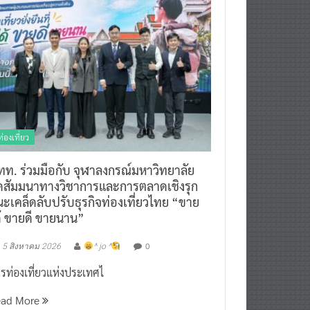
ท่องเที่ยว
ทท. ร่วมมือกับ จุฬาลงกรณ์มหาวิทยาลัย
ัดสัมมนาทางวิชาการและการตลาดเชิงรุก
ะเคล็ดลับปรับธุรกิจท่องเที่ยวไทย “ขาย
ด้ ขายดี ขายนาน”
0
5 สิงหาคม 2026
^ jo ^
รท่องเที่ยวแห่งประเทศไ
ead More