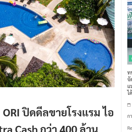
ท
จ
แน
ไ
ือ ORI ปิดดีลขายโรงแรม ไอ
กา
xtra Cash กว่า 400 ล้าน
R