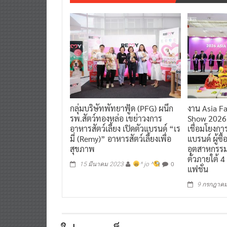
กลุ่มบริษัทพัทยาฟู้ด (PFG) ผนึก
งาน Asia F
รพ.สัตว์ทองหล่อ เขย่าวงการ
Show 2026 
อาหารสัตว์เลี้ยง เปิดตัวแบรนด์ “เร
เชื่อมโยงกา
มี่ (Remy)” อาหารสัตว์เลี้ยงเพื่อ
แบรนด์ ผู้ซื
สุขภาพ
อุตสาหกรร
ตัวภายใต้ 4
0
15 มีนาคม 2023
^ jo ^
แฟชั่น
9 กรกฎาค