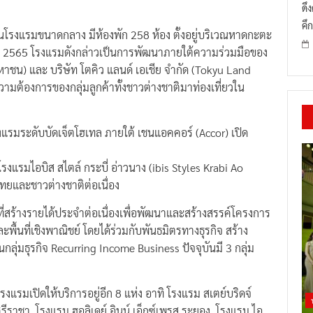
ม
ดึ
คึก
็นโรงแรมขนาดกลาง มีห้องพัก 258 ห้อง ตั้งอยู่บริเวณหาดกะตะ
ื่อปี 2565 โรงแรมดังกล่าวเป็นการพัฒนาภายใต้ความร่วมมือของ
(มหาชน) และ บริษัท โตคิว แลนด์ เอเชีย จำกัด (Tokyu Land
ามต้องการของกลุ่มลูกค้าทั้งชาวต่างชาติมาท่องเที่ยวใน
 โรงแรมระดับบัดเจ็ตโฮเทล ภายใต้ เชนแอคคอร์ (Accor) เปิด
โรงแรมไอบิส สไตล์ กระบี่ อ่าวนาง (ibis Styles Krabi Ao
วไทยและชาวต่างชาติต่อเนื่อง
ิจที่สร้างรายได้ประจำต่อเนื่องเพื่อพัฒนาและสร้างสรรค์โครงการ
ื้นที่เชิงพาณิชย์ โดยได้ร่วมกับพันธมิตรทางธุรกิจ สร้าง
กลุ่มธุรกิจ Recurring Income Business ปัจจุบันมี 3 กลุ่ม
โรงแรมเปิดให้บริการอยู่อีก 8 แห่ง อาทิ โรงแรม สเตย์บริดจ์
 ศรีราชา, โรงแรม ฮอลิเดย์ อินน์ เอ็กซ์เพรส ระยอง, โรงแรม ไอ