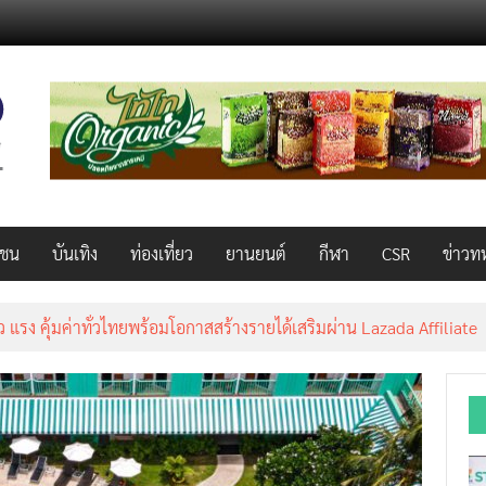
วชน
บันเทิง
ท่องเที่ยว
ยานยนต์
กีฬา
CSR
ข่าวท
็ว แรง คุ้มค่าทั่วไทยพร้อมโอกาสสร้างรายได้เสริมผ่าน Lazada Affiliate