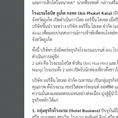
และการเติบโตในอนาคต” นายพีระพงศ์ กล่าวเสริ
โรงแรมไอบิส ภูเก็ต กะตะ (
ibis Phuket Kata)
เป
จังหวัดภูเก็ต เปิดดำเนินการโดย ออริจิ้น โฮเทล เม
บริษัทชั้นนำ ระหว่าง บริษัท ออริจิ้น โฮเทล จำกัด 
Asia) เพื่อมอบประสบการณ์การเข้าพักที่ตอบโจทย์คว
จังหวัดภูเก็ต
ทั้งนี้ บริษัทฯ ยังมีพอร์ตธุรกิจโรงแรมแบรนด์ ibis
ดำเนินการอยู่อีก
2 แห่ง คือ โรงแรมไอบิส หัวหิน (ibis Hua Hin) และ 
Nang) โรงแรมทั้ง 2 แห่ง เปิดรับนักท่องเที่ยวทั้งชา
บริษัท ออริจิ้น โฮเทล จำกัด (มหาชน) เป็นกลุ่มธุรก
คุณภาพ ทั้งโรงแรม เซอร์วิสอพาร์ทเมนท์ ออฟฟิศ และพ
ความมั่นคงและผลตอบแทนอย่างต่อเนื่อง มุ่งสู่ผู้นำใน
ธุรกิจหลัก ได้แก่
1. กลุ่มธุรกิจโรงแรม (
Hotel Business)
ปัจจุบันมี
สวีท กรุงเทพฯ สุขุมวิท, โรงแรม ฮอลิเดย์ อินน์ สวีท